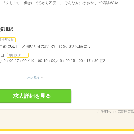
「久しぶりに働きにでるから不安…」 そんな方には おかしの”箱詰め”や...
横川駅
費全額支給
めにGET！ ／ 働いた分の給与の一部を、給料日前に...
即日
即日スタート
00-17：00／10：00-19：00／ 6：00-15：00／17：30-翌2...
もっと見る
求人詳細を見る
お仕事No.：
t-広島県広