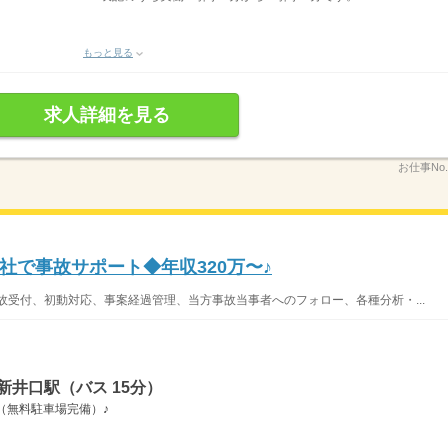
もっと見る
求人詳細を見る
お仕事No
社で事故サポート◆年収320万〜♪
故受付、初動対応、事案経過管理、当方事故当事者へのフォロー、各種分析・...
新井口駅（バス 15分）
（無料駐車場完備）♪