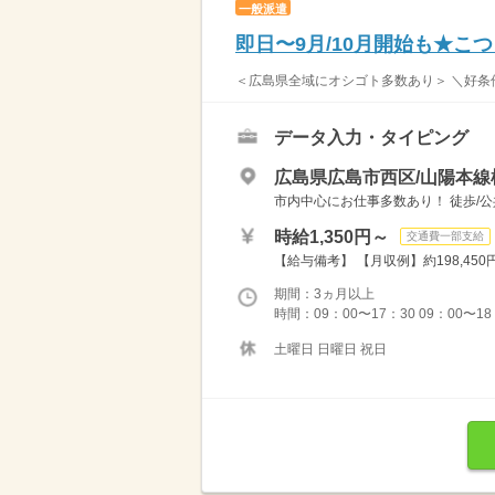
一般派遣
即日〜9月/10月開始も★
＜広島県全域にオシゴト多数あり＞ ＼好条件
データ入力・タイピング
広島県広島市西区/山陽本線
市内中心にお仕事多数あり！ 徒歩/公共
時給1,350円～
交通費一部支給
【給与備考】 【月収例】約198,450円
期間：3ヵ月以上
時間：09：00〜17：30 09：00〜18
土曜日 日曜日 祝日