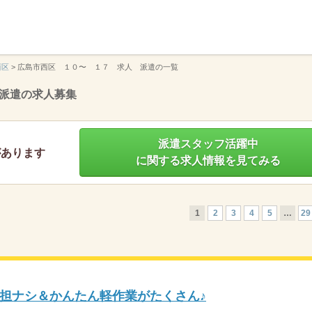
】
西区
>
広島市西区 １０〜 １７ 求人 派遣の一覧
派遣の求人募集
派遣スタッフ活躍中
があります
に関する求人情報を見てみる
1
2
3
4
5
…
29
担ナシ＆かんたん軽作業がたくさん♪