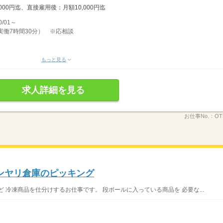
00円迄、直接雇用後：月額10,000円迄
/01～
、実働7時間30分） ※応相談
もっと見る
求人詳細を見る
お仕事No.：
OT
ンヤリ倉庫のピッキング
 冷凍商品を仕分けするお仕事です。 段ボールに入っている商品を 必要な...