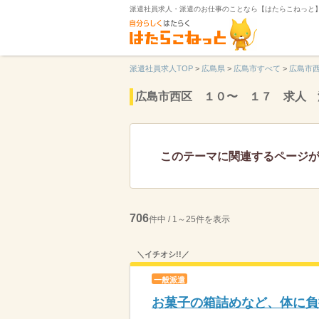
派遣社員求人・派遣のお仕事のことなら【はたらこねっと
派遣社員求人TOP
>
広島県
>
広島市すべて
>
広島市
広島市西区 １０〜 １７ 求人 
このテーマに関連するページ
706
件中 / 1～25件を表示
＼イチオシ!!／
一般派遣
お菓子の箱詰めなど、体に負