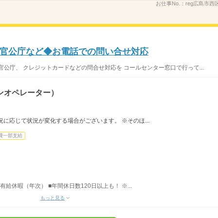
お仕事No.：
reg広島市西
官公庁など◆お電話での問い合せ対応
公庁、 クレジットカードなどの問合せ対応を コールセンター窓口で行って...
ンオペレーター）
に応じて状況が変化する場合がございます。 ※そのほ...
費一部支給
有給休暇（年次） ■年間休日数120日以上も！ ※...
もっと見る