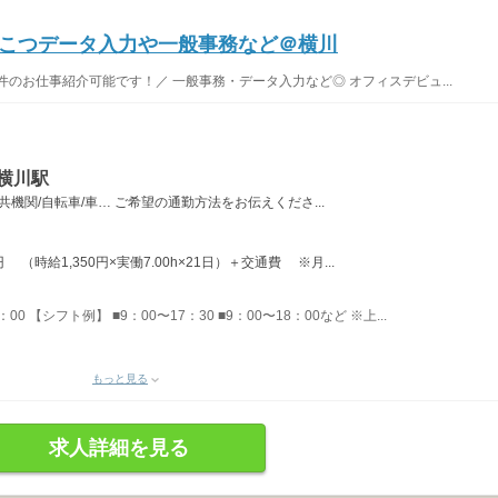
こつこつデータ入力や一般事務など＠横川
のお仕事紹介可能です！／ 一般事務・データ入力など◎ オフィスデビュ...
横川駅
機関/自転車/車… ご希望の通勤方法をお伝えくださ...
 （時給1,350円×実働7.00h×21日）＋交通費 ※月...
：00 【シフト例】 ■9：00〜17：30 ■9：00〜18：00など ※上...
もっと見る
求人詳細を見る