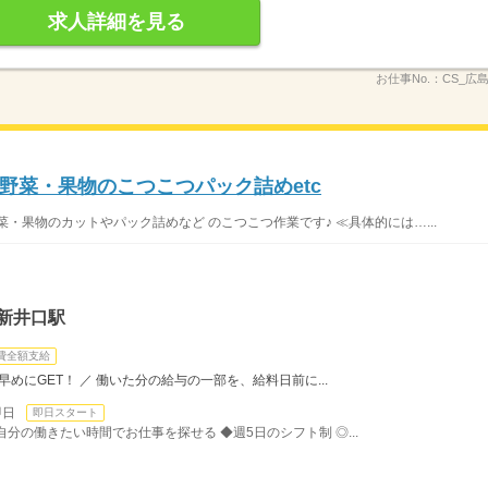
求人詳細を見る
お仕事No.：
CS_広
野菜・果物のこつこつパック詰めetc
・果物のカットやパック詰めなど のこつこつ作業です♪ ≪具体的には…...
新井口駅
費全額支給
めにGET！ ／ 働いた分の給与の一部を、給料日前に...
即日
即日スタート
分の働きたい時間でお仕事を探せる ◆週5日のシフト制 ◎...