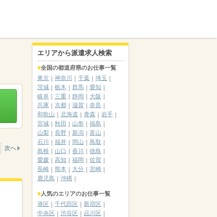
エリアから派遣求人検索
全国の都道府県のお仕事一覧
東京
神奈川
千葉
埼玉
茨城
栃木
群馬
愛知
岐阜
三重
静岡
大阪
兵庫
京都
滋賀
奈良
和歌山
北海道
青森
岩手
宮城
秋田
山形
福島
山梨
長野
新潟
富山
石川
福井
岡山
鳥取
次へ
島根
山口
香川
徳島
愛媛
高知
福岡
佐賀
長崎
熊本
大分
宮崎
鹿児島
沖縄
人気のエリアのお仕事一覧
港区
千代田区
新宿区
中央区
渋谷区
品川区