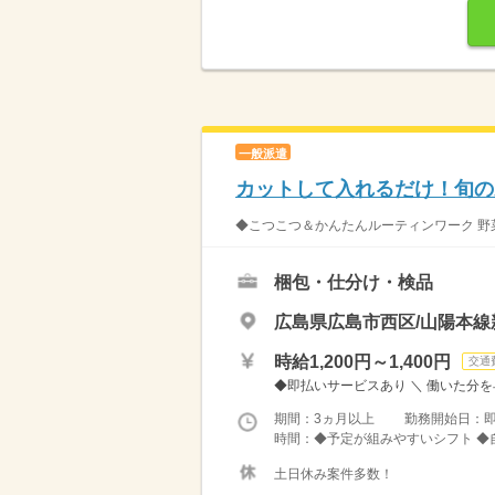
一般派遣
カットして入れるだけ！旬の
◆こつこつ＆かんたんルーティンワーク 野菜
梱包・仕分け・検品
広島県広島市西区/山陽本線
時給1,200円～1,400円
交通
◆即払いサービスあり ＼ 働いた分を早
期間：3ヵ月以上 勤務開始日：
時間：◆予定が組みやすいシフト ◆自
土日休み案件多数！