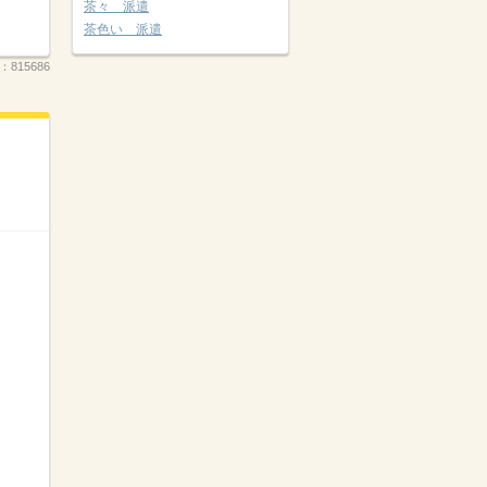
茶々 派遣
茶色い 派遣
.：
815686