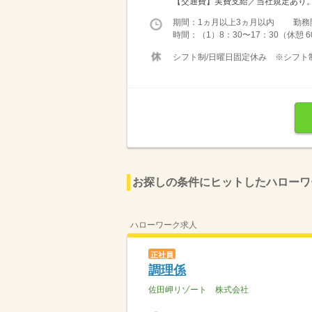
【交通費】実費支給／当社規定あり。月上
期間：1ヵ月以上3ヵ月以内 勤務開始日
時間：（1）8：30〜17：30（休憩
シフト制/日曜日固定休み ※シフト
お探しの条件にヒットしたハローワ
ハローワーク求人
正社員
調理係
佐田岬リゾート 株式会社