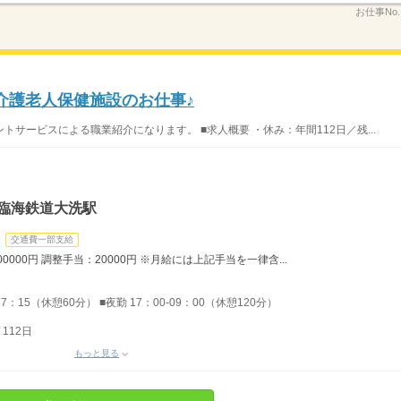
お仕事No
月/介護老人保健施設のお仕事♪
サービスによる職業紹介になります。 ■求人概要 ・休み：年間112日／残...
島臨海鉄道大洗駅
交通費一部支給
0000円 調整手当：20000円 ※月給には上記手当を一律含...
17：15（休憩60分） ■夜勤 17：00-09：00（休憩120分）
112日
もっと見る