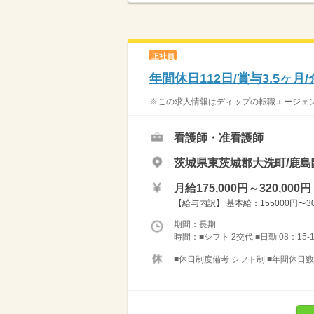
正社員
年間休日112日/賞与3.5ヶ
※この求人情報はディップの転職エージェント
看護師・准看護師
茨城県東茨城郡大洗町/鹿
月給175,000円～320,000円
【給与内訳】 基本給：155000円〜30
期間：長期
時間：■シフト 2交代 ■日勤 08：15-
■休日制度備考 シフト制 ■年間休日数 