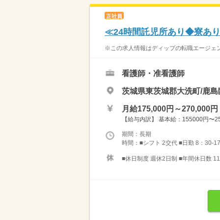
正社員
≪24時間託児所あり◆寮あ
※この求人情報はディップの転職エージェント
看護師・准看護師
茨城県東茨城郡大洗町/鹿
月給175,000円～270,000円
【給与内訳】 基本給：155000円〜25
期間：長期
時間：■シフト 2交代 ■日勤 8：30-1
■休日制度 週休2日制 ■年間休日数 11