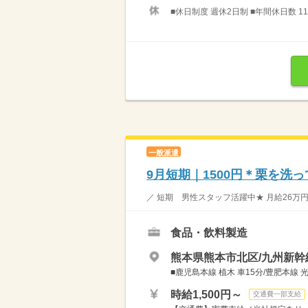
■休日制度 週休2日制 ■年間休日数 11
一般派遣
9月短期｜1500円＊栗を洗
／ 短期 男性スタッフ活躍中★ 月給26万円
食品・飲料製造
熊本県熊本市北区/九州新幹
■鹿児島本線 植木 車15分/豊肥本線 
時給1,500円～
交通費一部支給