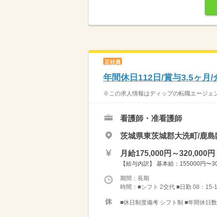
正社員
年間休日112日/賞与3.5ヶ
※この求人情報はディップの転職エージェント
看護師・准看護師
茨城県東茨城郡大洗町/鹿
月給175,000円～320,000円
【給与内訳】 基本給：155000円〜30
期間：長期
時間：■シフト 2交代 ■日勤 08：15-
■休日制度備考 シフト制 ■年間休日数 