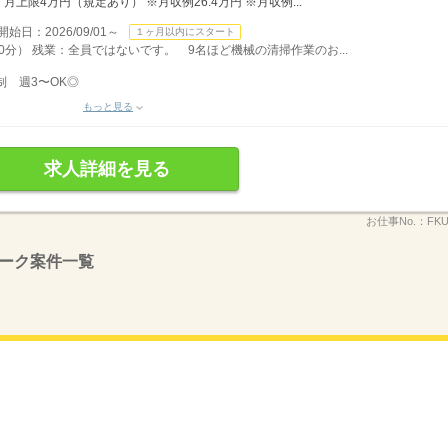
限4万円（規定あり） ※月収例26.4万円 ※月収例...
：2026/09/01～
１ヶ月以内にスタート
 60分） 残業：全員ではないです。 9名ほど機械の清掃作業のお...
制 週3〜OK◎
もっと見る
求人詳細を見る
お仕事No.：
FKU
ーク案件一覧