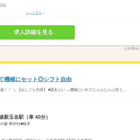
2日
もっと見る
求人詳細を見る
お仕事No
って機械にセット◎シフト自由
超！！ ＼ 【おしごと内容】 ■栗あらい →機械にいれてじゃぶじゃぶ洗う ...
線新玉名駅（車 40分）
光の森 車40分■植木