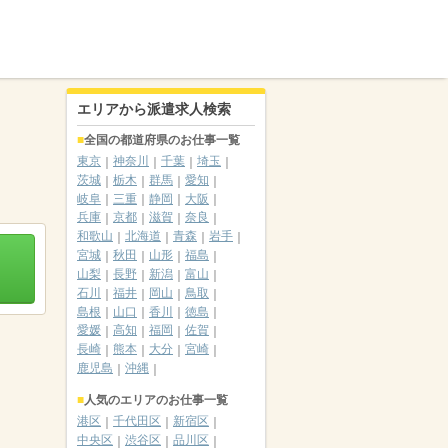
エリアから派遣求人検索
全国の都道府県のお仕事一覧
東京
神奈川
千葉
埼玉
茨城
栃木
群馬
愛知
岐阜
三重
静岡
大阪
兵庫
京都
滋賀
奈良
和歌山
北海道
青森
岩手
宮城
秋田
山形
福島
山梨
長野
新潟
富山
石川
福井
岡山
鳥取
島根
山口
香川
徳島
愛媛
高知
福岡
佐賀
長崎
熊本
大分
宮崎
鹿児島
沖縄
人気のエリアのお仕事一覧
港区
千代田区
新宿区
中央区
渋谷区
品川区