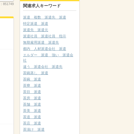
.：
851749
関連求人キーワード
派遣 複数 派遣先 派遣
特定派遣 派遣
派遣先 派遣元
派遣社員 派遣社員 指示
無期雇用派遣 派遣先
都内 人材派遣会社 派遣
エルダー 派遣 強い 派遣会
社
違う 派遣会社 派遣先
茶碗蒸し 派遣
茶碗 派遣
茶寮 派遣
茶目 派遣
茶房 派遣
茶舗 派遣
茶美 派遣
茶道 派遣
茶店 派遣
茶漬け 派遣