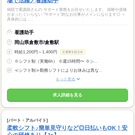
場で活躍／看護助手
病院で看護師さんの サポート業務をお任せいたします。 経験や資格
がまったくいらない “サポート”的なお仕事がメインになります◎ ＜
具体的には…...
看護助手
岡山県倉敷市/倉敷駅
時給1,200円～1,400円
交通費全額支給
※シフト制（実働6h） ※週15時間〜 ※シ...
≪シフト制≫勤務シフトによりお休みは異な...
もっと見る
求人詳細を見る
[パート・アルバイト]
柔軟シフト♪簡単見守りなど◎日払いもOK！安