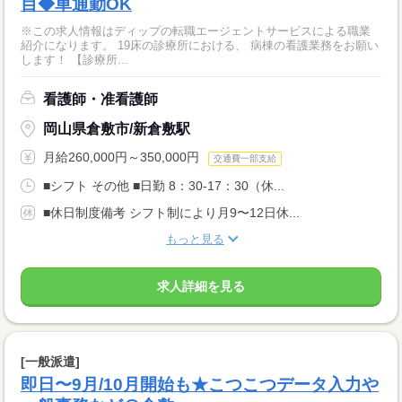
目◆車通勤OK
※この求人情報はディップの転職エージェントサービスによる職業
紹介になります。 19床の診療所における、 病棟の看護業務をお願い
します！ 【診療所...
看護師・准看護師
岡山県倉敷市/新倉敷駅
月給260,000円～350,000円
交通費一部支給
■シフト その他 ■日勤 8：30-17：30（休...
■休日制度備考 シフト制により月9〜12日休...
もっと見る
求人詳細を見る
[一般派遣]
即日〜9月/10月開始も★こつこつデータ入力や