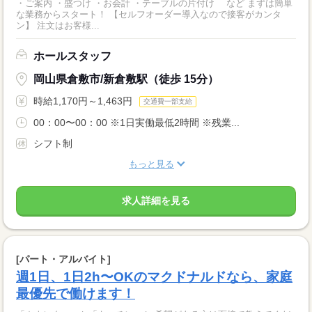
・ご案内 ・盛つけ ・お会計 ・テーブルの片付け など まずは簡単
な業務からスタート！ 【セルフオーダー導入なので接客がカンタ
ン】 注文はお客様...
ホールスタッフ
岡山県倉敷市/新倉敷駅（徒歩 15分）
時給1,170円～1,463円
交通費一部支給
00：00〜00：00 ※1日実働最低2時間 ※残業...
シフト制
もっと見る
求人詳細を見る
[パート・アルバイト]
週1日、1日2h〜OKのマクドナルドなら、家庭
最優先で働けます！