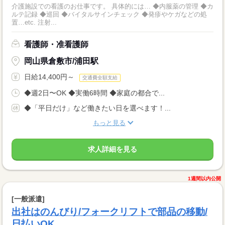
介護施設での看護のお仕事です。 具体的には… ◆内服薬の管理 ◆カ
ルテ記録 ◆巡回 ◆バイタルサインチェック ◆発疹やケガなどの処
置…etc. 注射...
看護師・准看護師
岡山県倉敷市/浦田駅
日給14,400円～
交通費全額支給
◆週2日〜OK ◆実働6時間 ◆家庭の都合で...
◆「平日だけ」など働きたい日を選べます！...
もっと見る
求人詳細を見る
1週間以内公開
[一般派遣]
出社はのんびり/フォークリフトで部品の移動/
日払いOK