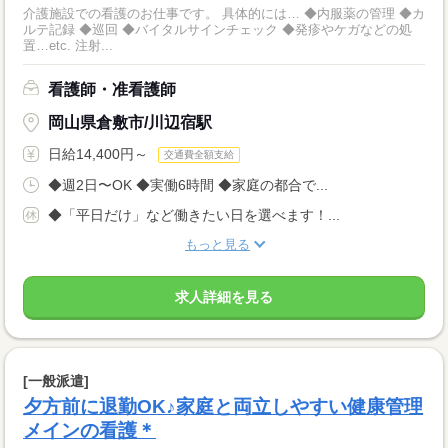
介護施設での看護のお仕事です。 具体的には… ◆内服薬の管理 ◆カ
ルテ記録 ◆巡回 ◆バイタルサインチェック ◆発疹やケガなどの処
置…etc. 注射...
看護師・准看護師
岡山県倉敷市/川辺宿駅
日給14,400円～
交通費全額支給
◆週2日〜OK ◆実働6時間 ◆家庭の都合で...
◆「平日だけ」など働きたい日を選べます！...
もっと見る
求人詳細を見る
[一般派遣]
夕方前に退勤OK♪家庭と両立しやすい健康管理
メインの看護＊