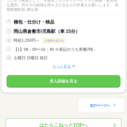
コンタミ検査として、半透明プラスチックペレットの異物・変色等
を選別、25キロの紙袋を持ち上げるなどの作業をお願いします。 長
期勤務歓迎♪腰を据...
梱包・仕分け・検品
岡山県倉敷市/児島駅（車 15分）
時給1,250円～
交通費全額支給
【1】08：00〜16：30 ※表記のうち実働7時...
土曜日 日曜日 祝日
もっと見る
求人詳細を見る
次のページへ
はたらこねっとTOPへ