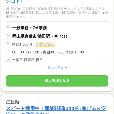
シゴト♪
9月開始★【直接雇用実績あり】請求書チェックなど♪残業なし☆土
日祝休み ●廃棄物回収における手配（日程調整・業者への連絡） ●請
求書チェック、...
一般事務・OA事務
岡山県倉敷市/浦田駅（車 7分）
時給1,300円
交通費全額支給
08：30〜17：30（実働08：00、休憩01：00）...
土曜日 日曜日 祝日
もっと見る
求人詳細を見る
[正社員]
スピード採用中！面談時間は30分♪稼げる＆安