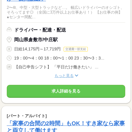
2〜4t、中型・大型トラックなど…。 幅広いドライバーのオシゴト、
そろってます◎ （全国に3万件以上お仕事あり！） 【お仕事の例】
●センター間配...
ドライバー・配達・配送
岡山県倉敷市/中庄駅
日給14,175円～17,719円
交通費一部支給
19：00〜4：00 18：00〜1：00 23：30〜3：3...
【自己申告シフト】 「平日だけ働きたい」 ...
もっと見る
求人詳細を見る
[パート・アルバイト]
「家事の合間の2時間」もOK！すき家なら家事
と両立して働けます