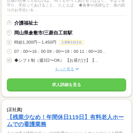
介護の仕事で大切なのは、 何でもやってあげるではなく、 そばで見
守り、手伝ってあげること。 たとえば、 ◆食事や清掃など、身の回
りのお手伝いを...
介護福祉士
岡山県倉敷市/三菱自工前駅
時給1,300円～1,450円
交通費全額支給
07：00〜16：00 09：00〜18：00 11：00〜20...
◆シフト制（週3日〜OK） 【お昼だけ】【...
もっと見る
求人詳細を見る
[正社員]
【残業少なめ！年間休日119日】有料老人ホー
ムでの看護業務