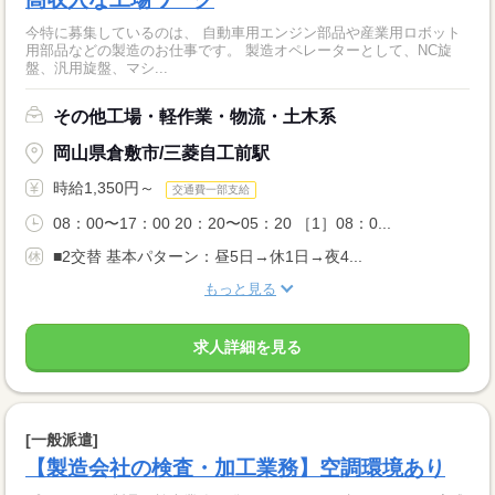
今特に募集しているのは、 自動車用エンジン部品や産業用ロボット
用部品などの製造のお仕事です。 製造オペレーターとして、NC旋
盤、汎用旋盤、マシ...
その他工場・軽作業・物流・土木系
岡山県倉敷市/三菱自工前駅
時給1,350円～
交通費一部支給
08：00〜17：00 20：20〜05：20 ［1］08：0...
■2交替 基本パターン：昼5日→休1日→夜4...
もっと見る
求人詳細を見る
[一般派遣]
【製造会社の検査・加工業務】空調環境あり