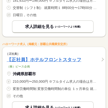
181,632円〜198,000円 ※フルタイム求人の場合は月額（換算額）、パート求人の場合は時間額を表示しています。
交替制（シフト制） 就業時間１ 8時00分〜17時00分 又は 〜の時間の間の8時間程度 就業時間に関する特記事項 就業時間は基本１日８時間ですが、調整短時間勤務あり <BR> （現場の状況により就業時間が変わります）
日曜日，その他
求人詳細を見る
(ハローワークより転載)
ハローワーク求人（掲載元：那覇公共職業安定所）
正社員
【正社員】ホテルフロントスタッフ
（株）ピース企画
沖縄県那覇市
210,000円〜250,000円 ※フルタイム求人の場合は月額（換算額）、パート求人の場合は時間額を表示しています。
変形労働時間制 変形労働時間制の単位 １ヶ月単位 就業時間１ 7時00分〜16時00分 就業時間２ 11時00分〜20時00分 就業時間３ 13時00分〜22時00分 就業時間に関する特記事項 ＊シフト制 <BR> ＊月１７１時間勤務調整
その他
求人詳細を見る
(ハローワークより転載)