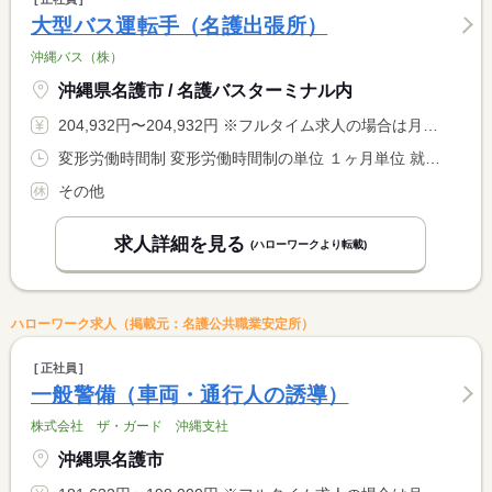
大型バス運転手（名護出張所）
沖縄バス（株）
沖縄県名護市 / 名護バスターミナル内
204,932円〜204,932円 ※フルタイム求人の場合は月額（換算額）、パート求人の場合は時間額を表示しています。
変形労働時間制 変形労働時間制の単位 １ヶ月単位 就業時間１ 5時00分〜23時00分 又は 〜の時間の間の7時間 就業時間に関する特記事項 就業時間（１）の間で実働７時間 <BR> シフト制
その他
求人詳細を見る
(ハローワークより転載)
ハローワーク求人（掲載元：名護公共職業安定所）
正社員
一般警備（車両・通行人の誘導）
株式会社 ザ・ガード 沖縄支社
沖縄県名護市