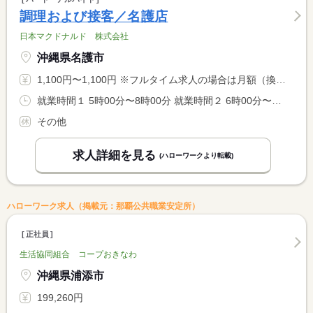
調理および接客／名護店
日本マクドナルド 株式会社
沖縄県名護市
1,100円〜1,100円 ※フルタイム求人の場合は月額（換算額）、パート求人の場合は時間額を表示しています。
就業時間１ 5時00分〜8時00分 就業時間２ 6時00分〜9時00分 就業時間３ 1時00分〜6時00分 就業時間に関する特記事項 （１）〜（３）はシフト例 <BR> <BR> 週１日２時間以上でご希望に応じた勤務が可能です
その他
求人詳細を見る
(ハローワークより転載)
ハローワーク求人（掲載元：那覇公共職業安定所）
正社員
生活協同組合 コープおきなわ
沖縄県浦添市
199,260円