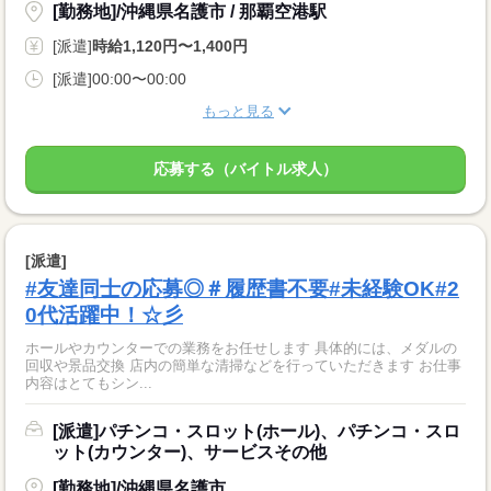
[勤務地]/沖縄県名護市 / 那覇空港駅
[派遣]
時給1,120円〜1,400円
[派遣]00:00〜00:00
もっと見る
応募する（バイトル求人）
[派遣]
#友達同士の応募◎＃履歴書不要#未経験OK#2
0代活躍中！☆彡
ホールやカウンターでの業務をお任せします 具体的には、メダルの
回収や景品交換 店内の簡単な清掃などを行っていただきます お仕事
内容はとてもシン...
[派遣]パチンコ・スロット(ホール)、パチンコ・スロ
ット(カウンター)、サービスその他
[勤務地]/沖縄県名護市