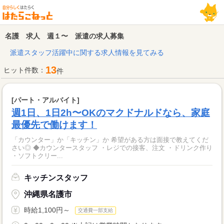
名護 求人 週１〜 派遣の求人募集
派遣スタッフ活躍中に関する求人情報を見てみる
13
ヒット件数：
件
[パート・アルバイト]
週1日、1日2h〜OKのマクドナルドなら、家庭
最優先で働けます！
「カウンター」か「キッチン」か 希望がある方は面接で教えてくだ
さい◎ ◆カウンタースタッフ ・レジでの接客、注文 ・ドリンク作り
・ソフトクリー...
キッチンスタッフ
沖縄県名護市
時給1,100円～
交通費一部支給