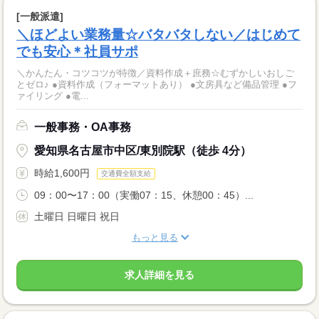
[一般派遣]
＼ほどよい業務量☆バタバタしない／はじめて
でも安心＊社員サポ
＼かんたん・コツコツが特徴／資料作成＋庶務☆むずかしいおしご
とゼロ♪ ●資料作成（フォーマットあり） ●文房具など備品管理 ●フ
ァイリング ●電...
一般事務・OA事務
愛知県名古屋市中区/東別院駅（徒歩 4分）
時給1,600円
交通費全額支給
09：00〜17：00（実働07：15、休憩00：45）...
土曜日 日曜日 祝日
もっと見る
求人詳細を見る