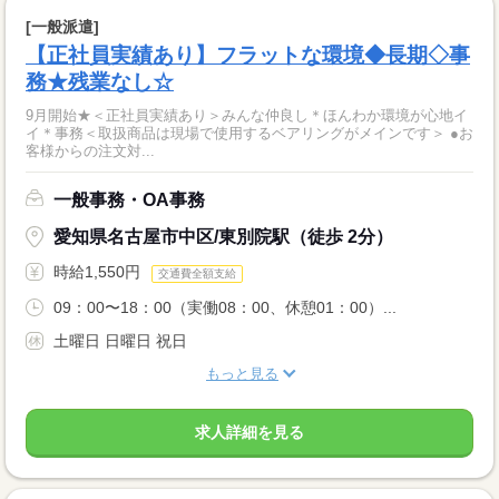
[一般派遣]
【正社員実績あり】フラットな環境◆長期◇事
務★残業なし☆
9月開始★＜正社員実績あり＞みんな仲良し＊ほんわか環境が心地イ
イ＊事務＜取扱商品は現場で使用するベアリングがメインです＞ ●お
客様からの注文対...
一般事務・OA事務
愛知県名古屋市中区/東別院駅（徒歩 2分）
時給1,550円
交通費全額支給
09：00〜18：00（実働08：00、休憩01：00）...
土曜日 日曜日 祝日
もっと見る
求人詳細を見る