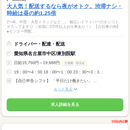
大人気！配送するなら夜がオトク。渋滞ナシ・
時給は昼の約1.25倍
2〜4t、中型・大型トラックなど…。 幅広いドライバーのオシゴト、
そろってます◎ （全国に3万件以上お仕事あり！） 【お仕事の例】
●センター間配...
ドライバー・配達・配送
愛知県名古屋市中区/東別院駅
日給15,750円～19,688円
交通費一部支給
19：00〜4：00 18：00〜1：00 23：30〜3：3...
【自己申告シフト】 「平日だけ働きたい」 ...
もっと見る
求人詳細を見る
3日以内公開