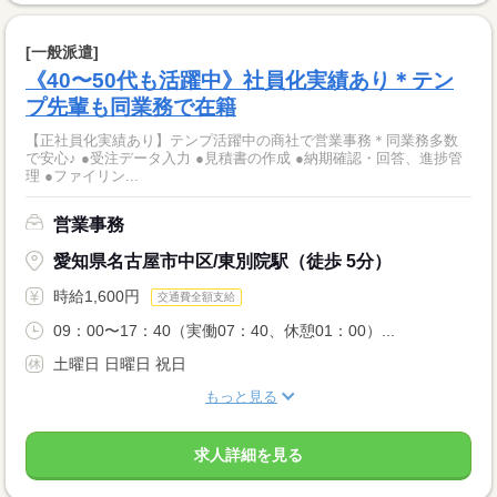
[一般派遣]
《40〜50代も活躍中》社員化実績あり＊テン
プ先輩も同業務で在籍
【正社員化実績あり】テンプ活躍中の商社で営業事務＊同業務多数
で安心♪ ●受注データ入力 ●見積書の作成 ●納期確認・回答、進捗管
理 ●ファイリン...
営業事務
愛知県名古屋市中区/東別院駅（徒歩 5分）
時給1,600円
交通費全額支給
09：00〜17：40（実働07：40、休憩01：00）...
土曜日 日曜日 祝日
もっと見る
求人詳細を見る