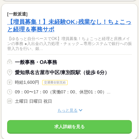
[一般派遣]
【増員募集！】未経験OK♪残業なし！ちょこっ
と経理＆事務サポ
【ゆるっと自分ペースでOK】増員募集！ちょこっと経理と庶務メイ
ンの事務 ●入出金の入力処理・チェック→専用システムで銀行への振
替入力を行い、銀...
一般事務・OA事務
愛知県名古屋市中区/東別院駅（徒歩 6分）
時給1,600円
交通費全額支給
09：00〜17：00（実働07：00、休憩01：00）...
土曜日 日曜日 祝日
もっと見る
求人詳細を見る