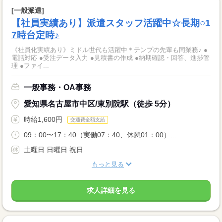
[一般派遣]
【社員実績あり】派遣スタッフ活躍中☆長期○1
7時台定時♪
《社員化実績あり》ミドル世代も活躍中＊テンプの先輩も同業務♪ ●
電話対応 ●受注データ入力 ●見積書の作成 ●納期確認・回答、進捗管
理 ●ファイ...
一般事務・OA事務
愛知県名古屋市中区/東別院駅（徒歩 5分）
時給1,600円
交通費全額支給
09：00〜17：40（実働07：40、休憩01：00）...
土曜日 日曜日 祝日
もっと見る
求人詳細を見る