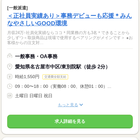
[一般派遣]
＜正社員実績あり＞事務デビューも応援＊みん
なやさしいGOOD環境
月収24万↑社員化実績ならココ＊同業務の方も3名＊できることから
少しずつ＜取扱商品は現場で使用するベアリングがメインです＞ ●お
客様からの注文対...
一般事務・OA事務
愛知県名古屋市中区/東別院駅（徒歩 2分）
時給1,550円
交通費全額支給
09：00〜18：00（実働08：00、休憩01：00）...
土曜日 日曜日 祝日
もっと見る
求人詳細を見る