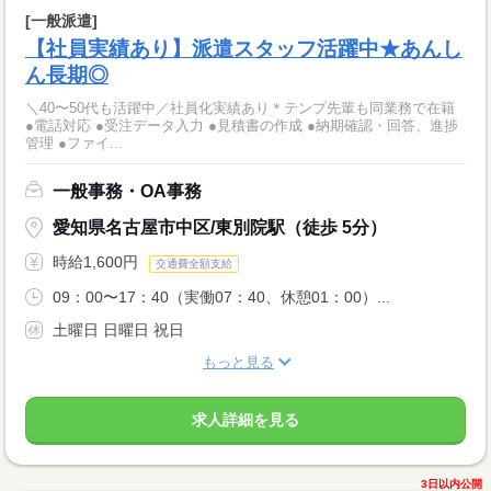
[一般派遣]
【社員実績あり】派遣スタッフ活躍中★あんし
ん長期◎
＼40〜50代も活躍中／社員化実績あり＊テンプ先輩も同業務で在籍
●電話対応 ●受注データ入力 ●見積書の作成 ●納期確認・回答、進捗
管理 ●ファイ...
一般事務・OA事務
愛知県名古屋市中区/東別院駅（徒歩 5分）
時給1,600円
交通費全額支給
09：00〜17：40（実働07：40、休憩01：00）...
土曜日 日曜日 祝日
もっと見る
求人詳細を見る
3日以内公開