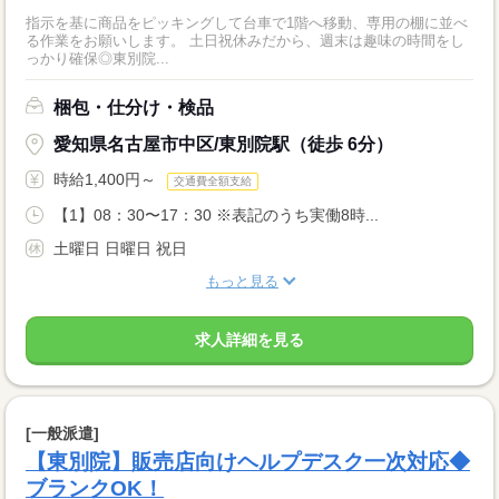
指示を基に商品をピッキングして台車で1階へ移動、専用の棚に並べ
る作業をお願いします。 土日祝休みだから、週末は趣味の時間をし
っかり確保◎東別院...
梱包・仕分け・検品
愛知県名古屋市中区/東別院駅（徒歩 6分）
時給1,400円～
交通費全額支給
【1】08：30〜17：30 ※表記のうち実働8時...
土曜日 日曜日 祝日
もっと見る
求人詳細を見る
[一般派遣]
【東別院】販売店向けヘルプデスク一次対応◆
ブランクOK！