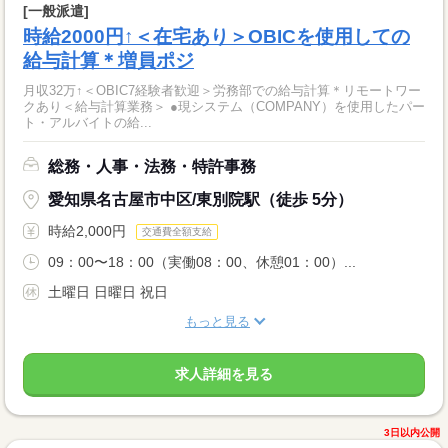
[一般派遣]
時給2000円↑＜在宅あり＞OBICを使用しての
給与計算＊増員ポジ
月収32万↑＜OBIC7経験者歓迎＞労務部での給与計算＊リモートワー
クあり＜給与計算業務＞ ●現システム（COMPANY）を使用したパー
ト・アルバイトの給...
総務・人事・法務・特許事務
愛知県名古屋市中区/東別院駅（徒歩 5分）
時給2,000円
交通費全額支給
09：00〜18：00（実働08：00、休憩01：00）...
土曜日 日曜日 祝日
もっと見る
求人詳細を見る
3日以内公開