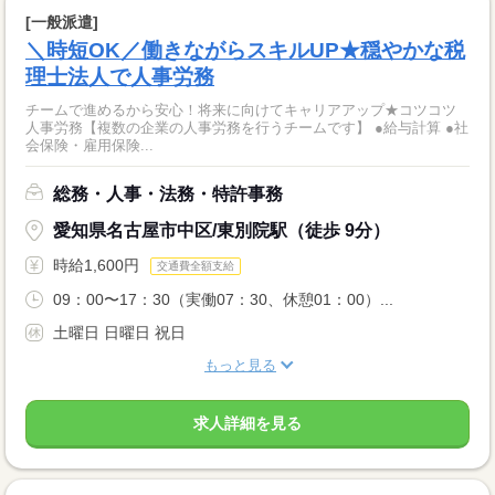
[一般派遣]
＼時短OK／働きながらスキルUP★穏やかな税
理士法人で人事労務
チームで進めるから安心！将来に向けてキャリアアップ★コツコツ
人事労務【複数の企業の人事労務を行うチームです】 ●給与計算 ●社
会保険・雇用保険...
総務・人事・法務・特許事務
愛知県名古屋市中区/東別院駅（徒歩 9分）
時給1,600円
交通費全額支給
09：00〜17：30（実働07：30、休憩01：00）...
土曜日 日曜日 祝日
もっと見る
求人詳細を見る