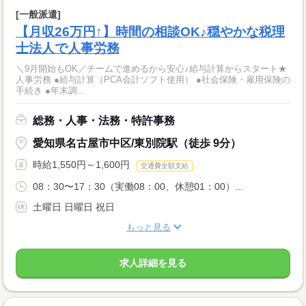
[一般派遣]
【月収26万円↑】時間の相談OK♪穏やかな税理
士法人で人事労務
＼9月開始もOK／チームで進めるから安心♪給与計算からスタート★
人事労務 ●給与計算（PCA会計ソフト使用） ●社会保険・雇用保険の
手続き ●年末調...
総務・人事・法務・特許事務
愛知県名古屋市中区/東別院駅（徒歩 9分）
時給1,550円～1,600円
交通費全額支給
08：30〜17：30（実働08：00、休憩01：00）...
土曜日 日曜日 祝日
もっと見る
求人詳細を見る