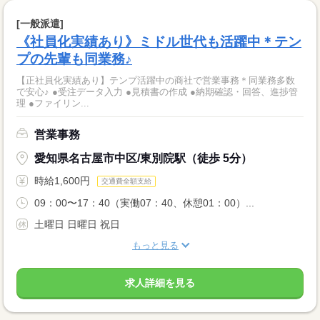
[一般派遣]
《社員化実績あり》ミドル世代も活躍中＊テン
プの先輩も同業務♪
【正社員化実績あり】テンプ活躍中の商社で営業事務＊同業務多数
で安心♪ ●受注データ入力 ●見積書の作成 ●納期確認・回答、進捗管
理 ●ファイリン...
営業事務
愛知県名古屋市中区/東別院駅（徒歩 5分）
時給1,600円
交通費全額支給
09：00〜17：40（実働07：40、休憩01：00）...
土曜日 日曜日 祝日
もっと見る
求人詳細を見る