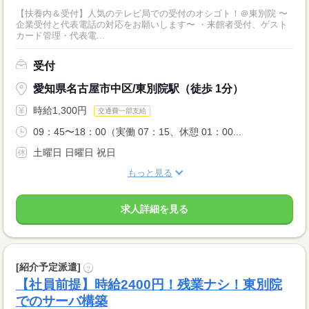
【扶養内＆受付】人気のテレビ局での受付のオシゴト！＠東別院 〜
企業受付と代表電話の対応をお願いします〜 ・来館者受付、ゲスト
カード管理・代表電...
受付
愛知県名古屋市中区/東別院駅（徒歩 1分）
時給1,300円
交通費一部支給
09：45〜18：00（実働 07：15、休憩 01：00...
土曜日 日曜日 祝日
もっと見る
求人詳細を見る
[紹介予定派遣]
?
【社員前提】時給2400円！残業ナシ！東別院
でのサーバ構築