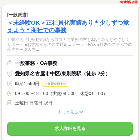
3日以内公開
[一般派遣]
＜未経験OK＞正社員化実績あり＊少しずつ覚
えよう＊商社での事務
月収24万↑社員化実績ならココ＊同業務の方も3名＊みんなやさしく
サポート ●お客様からの注文対応→メール・FAX ●社内システムでの
受注データ入力→...
一般事務・OA事務
愛知県名古屋市中区/東別院駅（徒歩 2分）
時給1,550円
交通費全額支給
09：00〜18：00（実働08：00、休憩01：00）...
土曜日 日曜日 祝日
もっと見る
求人詳細を見る