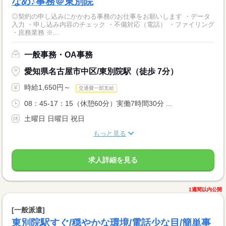
なめ♪事務＠東別院
◎契約の申し込みにかかわる事務のお仕事をお願いします ・データ
入力 ・申し込み内容のチェック ・不備対応（電話） ・ファイリング
・庶務業務 ※...
一般事務・OA事務
愛知県名古屋市中区/東別院駅（徒歩 7分）
時給1,650円～
交通費一部支給
08：45-17：15（休憩60分）実働7時間30分 ...
土曜日 日曜日 祝日
もっと見る
求人詳細を見る
1週間以内公開
[一般派遣]
東別院駅すぐ/穏やかな環境/電話少な目/簡単事