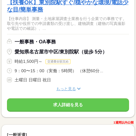
【扶養OK】東別院駅すぐ/穏やかな環境/電話少
な目/簡単事務
【仕事内容】 測量・土地家屋調査士業務を行う企業での事務です。
取引先や役所での申請書類の受け渡し、建物調査（建物の写真撮影
や電話での確認）、...
一般事務・OA事務
愛知県名古屋市中区/東別院駅（徒歩 5分）
時給1,500円～
交通費全額支給
9：00〜15：00（実働：5時間） （休憩60分...
土曜日 日曜日 祝日
もっと見る
求人詳細を見る
1週間以内公開
[一般派遣]