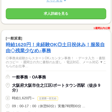
もっと見る
求人詳細を見る
1週間以内公開
[一般派遣]
時給1620円！未経験OK◎土日祝休み！服装自
由◇残業少なめ♪事務
◎事務未経験からスタートOK♪カンタン事務！ ・データ入力 ・書類
のコピー ・通関士の方に書類のお渡し ・電話対応、メール対応 ▼こ
ちらのお仕事...
一般事務・OA事務
大阪府大阪市住之江区/ポートタウン西駅（徒歩 9
分）
時給1,620円～
交通費一部支給
09：00-17：00（休憩60分）実働7時間00分 ...