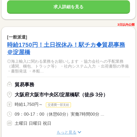
求人詳細を見る
3日以内公開
[一般派遣]
時給1750円！土日祝休み！駅チカ◆貿易事務
＠淀屋橋
◎海上輸入に関わる業務をお願いします ・協力会社への手配業務
（通関、梱包、トラック等） ・社内システム入力 ・出荷書類の準備
・書類発送 ・本船...
貿易事務
大阪府大阪市中央区/淀屋橋駅（徒歩 3分）
時給1,750円～
交通費一部支給
09：00-17：00（休憩60分）実働7時間00分 ...
土曜日 日曜日 祝日
もっと見る