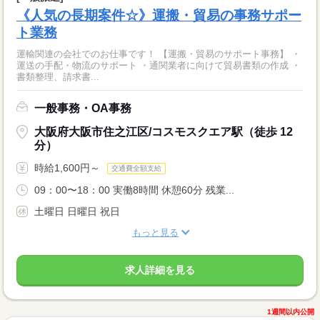
《人気の長期案件☆》運搬・貿易の事務サポー
ト業務
運輸関連の会社でのお仕事です！ 【運搬・貿易のサポート事務】 ・
運送の手配・物流のサポート ・通関業者に向けて貿易書類の作成 ・
書類整理、請求書...
一般事務・OA事務
大阪府大阪市住之江区/コスモスクエア駅（徒歩 12
分）
時給1,600円～
交通費全額支給
09：00〜18：00 実働8時間 休憩60分 残業...
土曜日 日曜日 祝日
もっと見る
求人詳細を見る
1週間以内公開