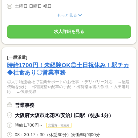
土曜日 日曜日 祝日
もっと見る
求人詳細を見る
[一般派遣]
時給1700円！未経験OK◎土日祝休み！駅チカ
◆社食あり〇営業事務
◎大手物流会社で営業サポートのお仕事 ・デリバリー対応 →配送
依頼を受け、日程調整や配車の手配 ・出荷指示書の作成 ・入出港対
応 →伝票受取...
営業事務
大阪府大阪市此花区/安治川口駅（徒歩 1分）
時給1,700円～
交通費一部支給
08：30-17：30（休憩60分）実働8時間00分 ...