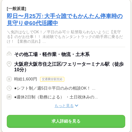
[一般派遣]
即日〜月25万↑大手☆誰でもかんたん停車時の
見守り＠60代活躍中
＼免許はなしでOK！／平日のみ可☆ 駐禁取られないように【見守
る】のがお仕事！！ 未経験でもカンタントラックの助手席に乗るだ
け！ 【業務の流れ】...
その他工場・軽作業・物流・土木系
大阪府大阪市住之江区/フェリーターミナル駅（徒歩
10分）
時給1,600円
交通費全額支給
●シフト制／週5日※平日のみの相談OK！ ...
●週休2日制（勤務による） ・土日祝休みの...
もっと見る
求人詳細を見る