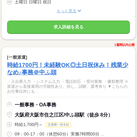
土曜日 日曜日 祝日
もっと見る
求人詳細を見る
1週間以内公開
[一般派遣]
時給1700円！未経験OK◎土日祝休み！残業少
なめ♪事務＠中ふ頭
・入出庫入力 ・システム入力 ・電話対応 ・受付業務 ・書類整理 ※
派遣から直接雇用の可能性あり。但し、試験、選考有り ▼こちらの
お仕事以外にも...
一般事務・OA事務
大阪府大阪市住之江区/中ふ頭駅（徒歩 8分）
時給1,700円～
交通費一部支給
09：00-17：00（休憩60分）実働7時間00分 ...