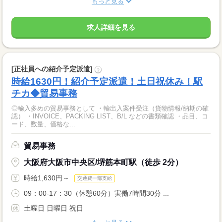
もっと見る
求人詳細を見る
[正社員への紹介予定派遣]
?
時給1630円！紹介予定派遣！土日祝休み！駅
チカ◆貿易事務
◎輸入多めの貿易事務として ・輸出入案件受注（貨物情報/納期の確
認） ・INVOICE、PACKING LIST、B/L などの書類確認 ・品目、コ
ード、数量、価格な...
貿易事務
大阪府大阪市中央区/堺筋本町駅（徒歩 2分）
時給1,630円～
交通費一部支給
09：00-17：30（休憩60分）実働7時間30分 ...
土曜日 日曜日 祝日