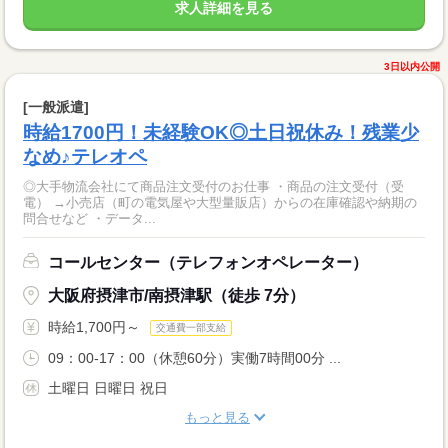
求人詳細を見る
3日以内公開
[一般派遣]
時給1700円！未経験OK◎土日祝休み！残業少
なめ♪テレオペ
◎大手物流会社にて商品注文受付のお仕事 ・商品の注文受付（受
電） →小売店（町の電気屋や大型量販店）からの在庫確認や納期の
問合せなど ・データ...
コールセンター（テレフォンオペレーター）
大阪府摂津市/南摂津駅（徒歩 7分）
時給1,700円～
交通費一部支給
09：00-17：00（休憩60分）実働7時間00分 ...
土曜日 日曜日 祝日
もっと見る