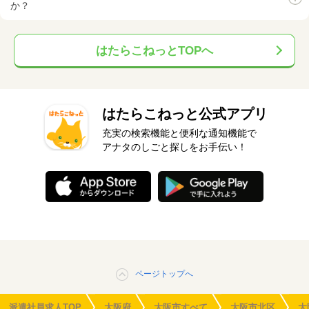
か？
はたらこねっとTOPへ
はたらこねっと公式アプリ
充実の検索機能と便利な通知機能で
アナタのしごと探しをお手伝い！
ページトップへ
派遣社員求人TOP
大阪府
大阪市すべて
大阪市北区
大