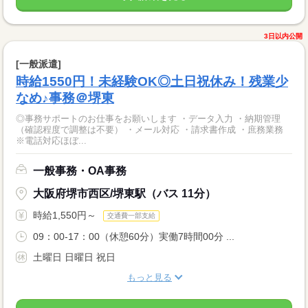
3日以内公開
[一般派遣]
時給1550円！未経験OK◎土日祝休み！残業少
なめ♪事務＠堺東
◎事務サポートのお仕事をお願いします ・データ入力 ・納期管理
（確認程度で調整は不要） ・メール対応 ・請求書作成 ・庶務業務
※電話対応ほぼ...
一般事務・OA事務
大阪府堺市西区/堺東駅（バス 11分）
時給1,550円～
交通費一部支給
09：00-17：00（休憩60分）実働7時間00分 ...
土曜日 日曜日 祝日
もっと見る