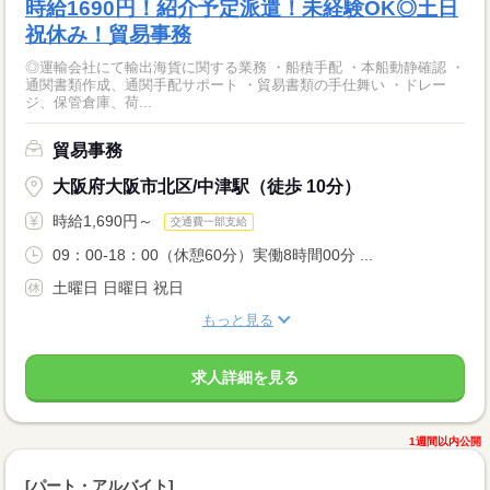
時給1690円！紹介予定派遣！未経験OK◎土日
祝休み！貿易事務
◎運輸会社にて輸出海貨に関する業務 ・船積手配 ・本船動静確認 ・
通関書類作成、通関手配サポート ・貿易書類の手仕舞い ・ドレー
ジ、保管倉庫、荷...
貿易事務
大阪府大阪市北区/中津駅（徒歩 10分）
時給1,690円～
交通費一部支給
09：00-18：00（休憩60分）実働8時間00分 ...
土曜日 日曜日 祝日
もっと見る
求人詳細を見る
1週間以内公開
[パート・アルバイト]