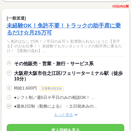
3日以内公開
[一般派遣]
未経験OK！免許不要！トラックの助手席に乗
るだけ☆月25万可
＼免許はなしでOK！／平日のみ可☆ 駐禁取られないように【見守
る】のがお仕事！！ 未経験でもカンタントラックの助手席に乗るだ
け！ 【業務の流れ】...
その他販売・営業・旅行・サービス系
大阪府大阪市住之江区/フェリーターミナル駅（徒歩
10分）
時給1,600円
交通費全額支給
●シフト制／週5日※平日のみの相談OK！ ...
●週休2日制（勤務による） ・土日祝休みの...
もっと見る
求人詳細を見る