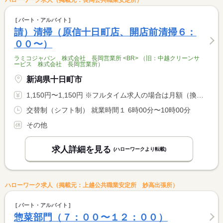
ハローワーク求人（掲載元：長岡公共職業安定所）
パート・アルバイト
請）清掃（原信十日町店、開店前清掃６：
００〜）
ラミコジャパン 株式会社 長岡営業所 <BR> （旧：中越クリーンサ
ービス 株式会社 長岡営業所）
新潟県十日町市
1,150円〜1,150円 ※フルタイム求人の場合は月額（換算額）、パート求人の場合は時間額を表示しています。
交替制（シフト制） 就業時間１ 6時00分〜10時00分
その他
求人詳細を見る
(ハローワークより転載)
ハローワーク求人（掲載元：上越公共職業安定所 妙高出張所）
パート・アルバイト
惣菜部門（７：００〜１２：００）