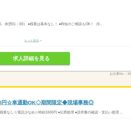
5、休憩01：00） ●残業は基本なし！ ●時短のご相談もOK！（9...
もっと見る
求人詳細を見る
お仕事No.：
26
00円☆車通勤OK◇期間限定◆現場事務◎
残業なし☆電話少なめ☆時給1600円 ●伝票処理 ●請求書の確認・支払い処理 ...