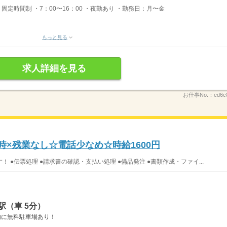
：固定時間制 ・7：00〜16：00 ・夜勤あり ・勤務日：月〜金
もっと見る
求人詳細を見る
お仕事No.：
ed6c
定時×残業なし☆電話少なめ☆時給1600円
●伝票処理 ●請求書の確認・支払い処理 ●備品発注 ●書類作成・ファイ...
駅（車 5分）
内に無料駐車場あり！