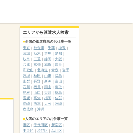
エリアから派遣求人検索
全国の都道府県のお仕事一覧
東京
神奈川
千葉
埼玉
茨城
栃木
群馬
愛知
岐阜
三重
静岡
大阪
兵庫
京都
滋賀
奈良
和歌山
北海道
青森
岩手
宮城
秋田
山形
福島
山梨
長野
新潟
富山
石川
福井
岡山
鳥取
島根
山口
香川
徳島
愛媛
高知
福岡
佐賀
長崎
熊本
大分
宮崎
鹿児島
沖縄
人気のエリアのお仕事一覧
港区
千代田区
新宿区
中央区
渋谷区
品川区