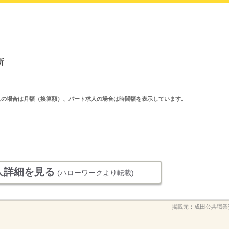
所
ルタイム求人の場合は月額（換算額）、パート求人の場合は時間額を表示しています。
人詳細を見る
(ハローワークより転載)
掲載元：
成田公共職業