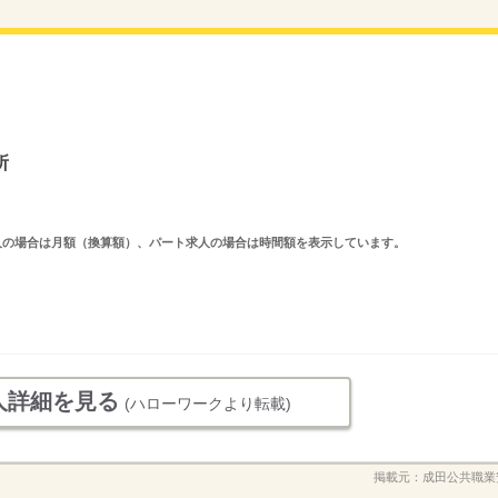
所
ルタイム求人の場合は月額（換算額）、パート求人の場合は時間額を表示しています。
人詳細を見る
(ハローワークより転載)
掲載元：
成田公共職業