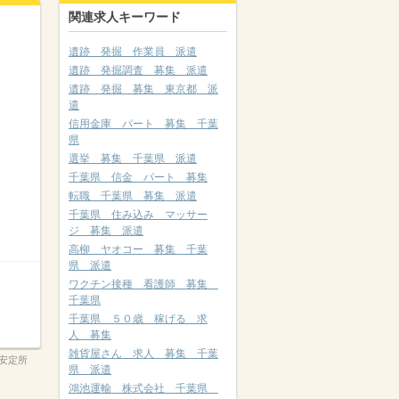
関連求人キーワード
遺跡 発掘 作業員 派遣
遺跡 発掘調査 募集 派遣
遺跡 発掘 募集 東京都 派
遣
信用金庫 パート 募集 千葉
県
選挙 募集 千葉県 派遣
千葉県 信金 パート 募集
転職 千葉県 募集 派遣
千葉県 住み込み マッサー
ジ 募集 派遣
高柳 ヤオコー 募集 千葉
県 派遣
ワクチン接種 看護師 募集
千葉県
千葉県 ５０歳 稼げる 求
人 募集
雑貨屋さん 求人 募集 千葉
安定所
県 派遣
鴻池運輸 株式会社 千葉県