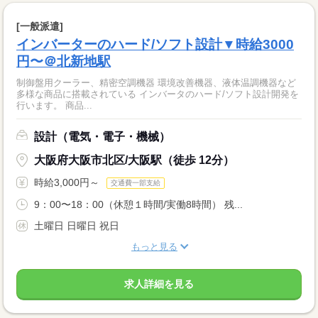
[一般派遣]
インバーターのハード/ソフト設計▼時給3000
円〜＠北新地駅
制御盤用クーラー、精密空調機器 環境改善機器、液体温調機器など
多様な商品に搭載されている インバータのハード/ソフト設計開発を
行います。 商品...
設計（電気・電子・機械）
大阪府大阪市北区/大阪駅（徒歩 12分）
時給3,000円～
交通費一部支給
9：00〜18：00（休憩１時間/実働8時間） 残...
土曜日 日曜日 祝日
もっと見る
求人詳細を見る