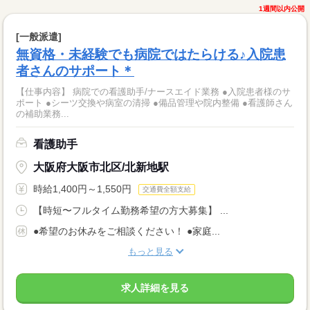
1週間以内公開
[一般派遣]
無資格・未経験でも病院ではたらける♪入院患
者さんのサポート＊
【仕事内容】 病院での看護助手/ナースエイド業務 ●入院患者様のサ
ポート ●シーツ交換や病室の清掃 ●備品管理や院内整備 ●看護師さん
の補助業務...
看護助手
大阪府大阪市北区/北新地駅
時給1,400円～1,550円
交通費全額支給
【時短〜フルタイム勤務希望の方大募集】 ...
●希望のお休みをご相談ください！ ●家庭...
もっと見る
求人詳細を見る