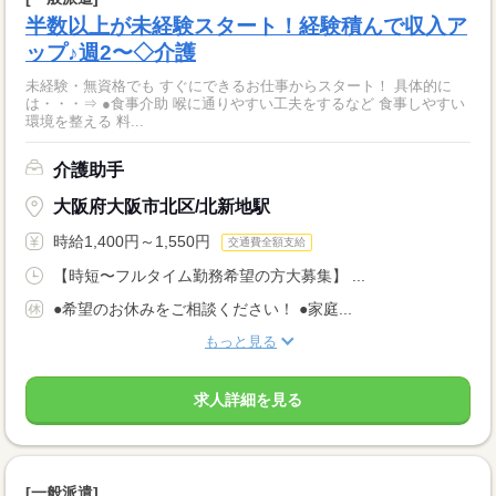
半数以上が未経験スタート！経験積んで収入ア
ップ♪週2〜◇介護
未経験・無資格でも すぐにできるお仕事からスタート！ 具体的に
は・・・⇒ ●食事介助 喉に通りやすい工夫をするなど 食事しやすい
環境を整える 料...
介護助手
大阪府大阪市北区/北新地駅
時給1,400円～1,550円
交通費全額支給
【時短〜フルタイム勤務希望の方大募集】 ...
●希望のお休みをご相談ください！ ●家庭...
もっと見る
求人詳細を見る
[一般派遣]