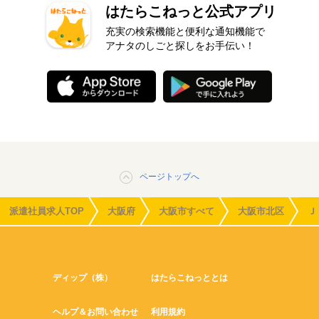
はたらこねっと公式アプリ
充実の検索機能と便利な通知機能で
アナタのしごと探しをお手伝い！
ページトップへ
派遣社員求人TOP
大阪府
大阪市すべて
大阪市北区
Ｊ
ディップ（株）
はたらこねっととは
ヘルプ＆お問い合わせ
利用規約