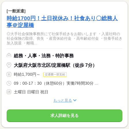
[一般派遣]
時給1700円！土日祝休み！社食あり〇総務人
事＠淀屋橋
◎大手社会保険事務所にて社保手続きをお願いします ・入退社時の
社会保険の取得、喪失 ・産育休給付金 ・高年齢給付金 ・扶養手続き
加入脱退 ・離職...
総務・人事・法務・特許事務
大阪府大阪市北区/淀屋橋駅（徒歩 7分）
時給1,700円～
交通費一部支給
09：00-17：30（休憩60分）実働7時間30分 ...
土曜日 日曜日 祝日
もっと見る
求人詳細を見る