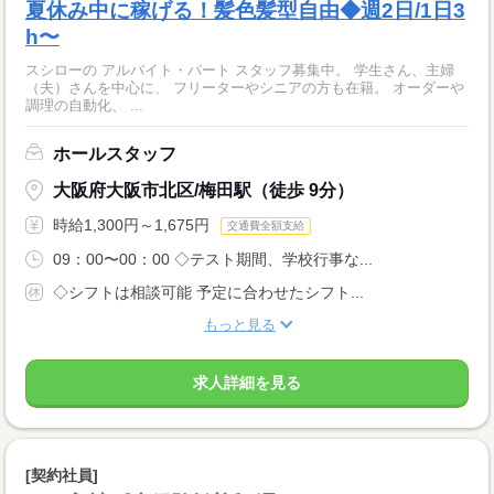
夏休み中に稼げる！髪色髪型自由◆週2日/1日3
h〜
スシローの アルバイト・パート スタッフ募集中。 学生さん、主婦
（夫）さんを中心に、 フリーターやシニアの方も在籍。 オーダーや
調理の自動化、 ...
ホールスタッフ
大阪府大阪市北区/梅田駅（徒歩 9分）
時給1,300円～1,675円
交通費全額支給
09：00〜00：00 ◇テスト期間、学校行事な...
◇シフトは相談可能 予定に合わせたシフト...
もっと見る
求人詳細を見る
[契約社員]