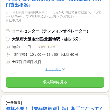
Fi貸出提案♪
／ 4名募集＊採用率UP中！ しっかり時給で安定就業 ＼ 「グロ
ーバルWi-Fi」で WEB申込された方へのお電話♪ ＝＝＝＝＝＝＝
お仕事詳細 ＝＝...
コールセンター（テレフォンオペレーター）
大阪府大阪市北区/北新地駅（徒歩 5分）
時給1,550円～
交通費一部支給
【時間帯】 10：00 〜 19：00 （休憩 60 分...
土曜日 日曜日 祝日
もっと見る
求人詳細を見る
[一般派遣]
資格不要！【未経験歓迎】話し相手になってく