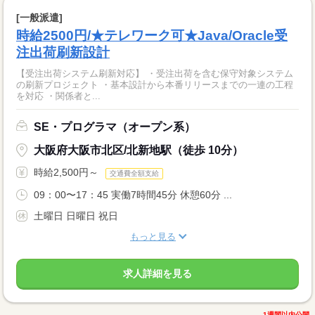
[一般派遣]
時給2500円/★テレワーク可★Java/Oracle受
注出荷刷新設計
【受注出荷システム刷新対応】 ・受注出荷を含む保守対象システム
の刷新プロジェクト ・基本設計から本番リリースまでの一連の工程
を対応 ・関係者と...
SE・プログラマ（オープン系）
大阪府大阪市北区/北新地駅（徒歩 10分）
時給2,500円～
交通費全額支給
09：00〜17：45 実働7時間45分 休憩60分 ...
土曜日 日曜日 祝日
もっと見る
求人詳細を見る
1週間以内公開