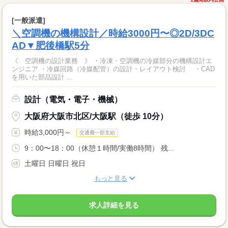
[一般派遣]
＼空調機の機構設計／時給3000円〜◎2D/3DC
AD▼肥後橋駅5分
《 空調機の設計業務 》 ・冷凍・空調機の冷媒部分の機構設計エ
ンジニア ・冷媒回路（冷媒配管）の設計・レイアウト検討 ・CAD
を用いた部品設計 ...
設計（電気・電子・機械）
大阪府大阪市北区/大阪駅（徒歩 10分）
時給3,000円～
交通費一部支給
9：00〜18：00（休憩１時間/実働8時間） 残...
土曜日 日曜日 祝日
もっと見る
求人詳細を見る