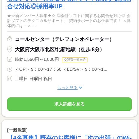
合せ対応◎採用率UP
★☆新メンバー大募集★☆ ◎会計ソフトに関するお問合せ対応◎ 会
計ソフトのテクニカルサポート、 契約サポートのお仕事です！ ＜具
体的には…＞ ...
コールセンター（テレフォンオペレーター）
大阪府大阪市北区/北新地駅（徒歩 8分）
時給1,550円～1,800円
交通費一部支給
＜OP＞ 9：00〜17：50 ＜LD/SV＞ 9：00〜1...
土曜日 日曜日 祝日
もっと見る
求人詳細を見る
[一般派遣]
【4名募集】既存のお客様に「次の出張」のWi-