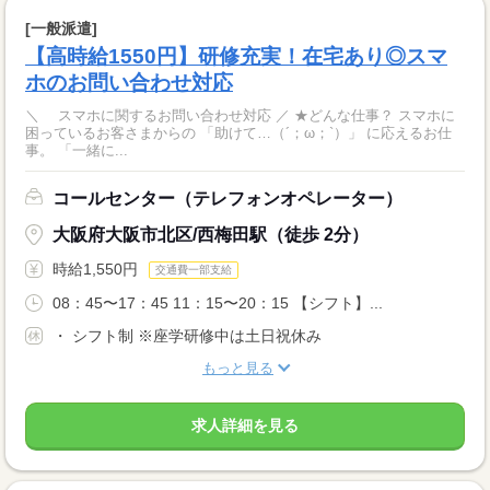
[一般派遣]
【高時給1550円】研修充実！在宅あり◎スマ
ホのお問い合わせ対応
＼ スマホに関するお問い合わせ対応 ／ ★どんな仕事？ スマホに
困っているお客さまからの 「助けて…（´；ω；`）」 に応えるお仕
事。 「一緒に...
コールセンター（テレフォンオペレーター）
大阪府大阪市北区/西梅田駅（徒歩 2分）
時給1,550円
交通費一部支給
08：45〜17：45 11：15〜20：15 【シフト】...
・ シフト制 ※座学研修中は土日祝休み
もっと見る
求人詳細を見る