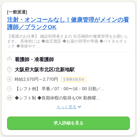
[一般派遣]
注射・オンコールなし！健康管理がメインの看
護師／ブランクOK
【看護のお仕事】 施設利用者さまの 生活補助や健康管理をお願いし
ます。 具体的には ◆血圧測定 ◆お薬の管理や準備 ◆バイタルチェ
ック ◆発疹やケ...
看護師・准看護師
大阪府大阪市北区/北新地駅
時給2,570円～2,770円
交通費全額支給
【シフト例】 早番／07：00〜16：00 日勤／...
◆シフト制 ◆長期休暇の取得もOK 勤務曜...
もっと見る
求人詳細を見る