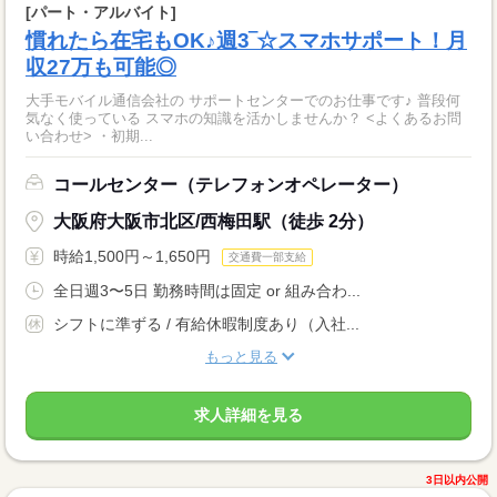
[パート・アルバイト]
慣れたら在宅もOK♪週3‾☆スマホサポート！月
収27万も可能◎
大手モバイル通信会社の サポートセンターでのお仕事です♪ 普段何
気なく使っている スマホの知識を活かしませんか？ <よくあるお問
い合わせ> ・初期...
コールセンター（テレフォンオペレーター）
大阪府大阪市北区/西梅田駅（徒歩 2分）
時給1,500円～1,650円
交通費一部支給
全日週3〜5日 勤務時間は固定 or 組み合わ...
シフトに準ずる / 有給休暇制度あり（入社...
もっと見る
求人詳細を見る
3日以内公開