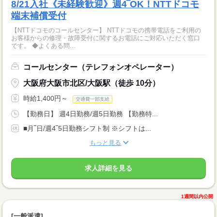
8/21入社《未経験歓迎》週4‾OK！NTTドコモ
端末補償受付
【NTTドコモのコールセンター】 NTTドコモの携帯電話をご利用の
お客様からの修理・故障受付に関するお電話にご対応いただく窓口
です。 ◆よくある問...
コールセンター（テレフォンオペレーター）
大阪府大阪市北区/大阪駅（徒歩 10分）
時給1,400円～
交通費一部支給
【勤務日】 週4日勤務/週5日勤務 【勤務特...
■月‾日/週4‾5日勤務シフト制 ※シフトは...
もっと見る
求人詳細を見る
1週間以内公開
[一般派遣]