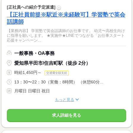
[正社員への紹介予定派遣]
?
【正社員前提※駅近※未経験可】学習塾で英会
話講師
【業務内容】 学習塾で英会話講師のお仕事です。 幼児〜高校生向け
に指導を願いします。 ★実施中★LINEでつながる「お仕事スタート
応援キャンペーン...
一般事務・OA事務
愛知県半田市/住吉町駅（徒歩 2分）
時給1,450円～
交通費全額支給
13：30〜22：30（実働：8時間） （休憩60分...
月曜日 日曜日 祝日
もっと見る
求人詳細を見る