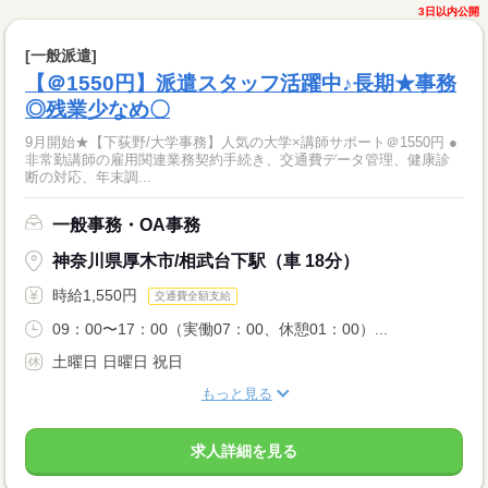
3日以内公開
[一般派遣]
【＠1550円】派遣スタッフ活躍中♪長期★事務
◎残業少なめ〇
9月開始★【下荻野/大学事務】人気の大学×講師サポート＠1550円 ●
非常勤講師の雇用関連業務契約手続き、交通費データ管理、健康診
断の対応、年末調...
一般事務・OA事務
神奈川県厚木市/相武台下駅（車 18分）
時給1,550円
交通費全額支給
09：00〜17：00（実働07：00、休憩01：00）...
土曜日 日曜日 祝日
もっと見る
求人詳細を見る