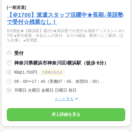
[一般派遣]
【＠1700】派遣スタッフ活躍中★長期♪英語塾
で受付☆残業なし！
9月開始★【横浜駅】週2日★英語塾での受付＆講師アシスタント＠1
700 ●受付業務：生徒さんの受付、出欠の確認、教室へにご案内（立
ち仕事） ●管理業...
受付
神奈川県横浜市神奈川区/横浜駅（徒歩 6分）
時給1,700円
交通費全額支給
09：00〜17：45（実働07：45、休憩01：00）...
月曜日 火曜日 金曜日 日曜日 祝日
もっと見る
求人詳細を見る