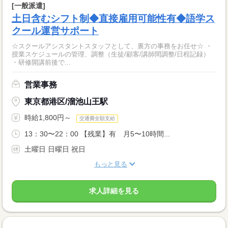
[一般派遣]
土日含むシフト制◆直接雇用可能性有◆語学ス
クール運営サポート
☆スクールアシスタントスタッフとして、裏方の事務をお任せ☆ ・
授業スケジュールの管理、調整（生徒/顧客/講師間調整/日程記録）
・研修開講前後で...
営業事務
東京都港区/溜池山王駅
時給1,800円～
交通費全額支給
13：30〜22：00 【残業】有 月5〜10時間...
土曜日 日曜日 祝日
もっと見る
求人詳細を見る