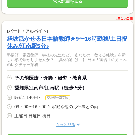
求人詳細を見る
3日以内公開
[パート・アルバイト]
経験活かせる日本語教師★9〜16時勤務/土日祝
休み/江南駅5分♪
塾講師・家庭教師・学校の先生など、 あなたの「教える経験」を新
しい形で活かしませんか？ 【具体的には…】 外国人実習生の方々へ
のレクチャー業務...
その他医療・介護・研究・教育系
愛知県江南市/江南駅（徒歩 5分）
時給1,140円～
交通費一部支給
09：00〜16：00 ＼家庭や他のお仕事との両...
土曜日 日曜日 祝日
もっと見る