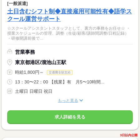
[一般派遣]
土日含むシフト制◆直接雇用可能性有◆語学ス
クール運営サポート
☆スクールアシスタントスタッフとして、裏方の事務をお任せ☆ ・
授業スケジュールの管理、調整（生徒/顧客/講師間調整/日程記録）
・研修開講前後で...
営業事務
東京都港区/溜池山王駅
時給1,800円～
交通費全額支給
13：30〜22：00 【残業】有 月5〜10時間...
土曜日 日曜日 祝日
もっと見る
求人詳細を見る
3日以内公開