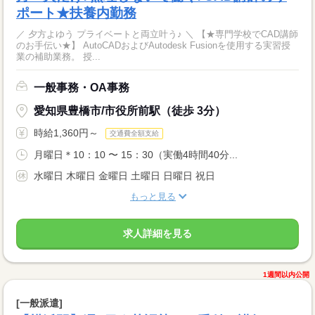
ポート★扶養内勤務
／ 夕方よゆう プライベートと両立叶う♪ ＼ 【★専門学校でCAD講師
のお手伝い★】 AutoCADおよびAutodesk Fusionを使用する実習授
業の補助業務。 授...
一般事務・OA事務
愛知県豊橋市/市役所前駅（徒歩 3分）
時給1,360円～
交通費全額支給
月曜日＊10：10 〜 15：30（実働4時間40分...
水曜日 木曜日 金曜日 土曜日 日曜日 祝日
もっと見る
求人詳細を見る
1週間以内公開
[一般派遣]