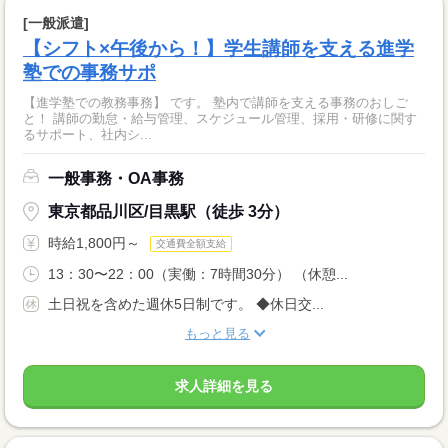
[一般派遣]
【シフト×午後から！】学生講師を支える進学
塾での事務サポ
【進学塾での教務事務】 です。 塾内で講師を支える事務のおしご
と！ 講師の勤怠・給与管理、スケジュール管理、採用・研修に関す
るサポート、社内シ...
一般事務・OA事務
東京都品川区/目黒駅（徒歩 3分）
時給1,800円～
交通費全額支給
13：30〜22：00（実働：7時間30分） （休憩...
土日祝を含めた週休5日制です。 ◆休日交...
もっと見る
求人詳細を見る