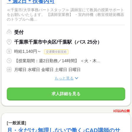
＊週2日＊扶養内可
≪千葉市/大学事務パートスタッフ≫ 講師室にて教員の授業サポート
をお願いいたします。 【講師室業務】 ・室内待機（教室視聴覚機器
のトラブルへ備...
受付
千葉県千葉市中央区/千葉駅（バス 25分）
時給1,140円～
交通費全額支給
【授業期間：週2日勤務／14時間】 ＜火・木...
月曜日 水曜日 金曜日 土曜日 日曜日
もっと見る
求人詳細を見る
3日以内公開
[一般派遣]
月・火だけ♪無理しないで働く♪CAD講師のサ