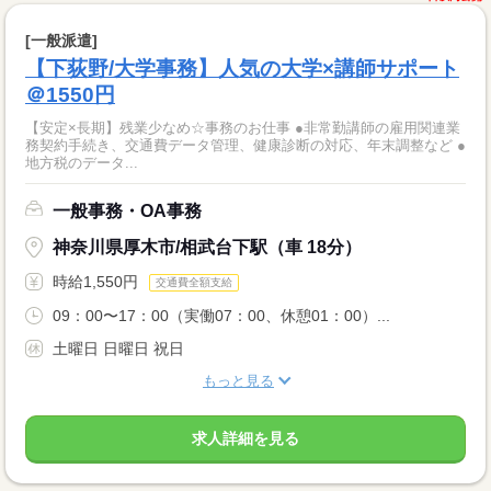
[一般派遣]
【下荻野/大学事務】人気の大学×講師サポート
＠1550円
【安定×長期】残業少なめ☆事務のお仕事 ●非常勤講師の雇用関連業
務契約手続き、交通費データ管理、健康診断の対応、年末調整など ●
地方税のデータ...
一般事務・OA事務
神奈川県厚木市/相武台下駅（車 18分）
時給1,550円
交通費全額支給
09：00〜17：00（実働07：00、休憩01：00）...
土曜日 日曜日 祝日
もっと見る
求人詳細を見る