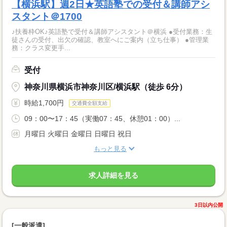
【横浜駅】週2日★英語塾での受付＆講師アシ
スタント＠1700
♪扶養枠OK♪英語塾で受付＆講師アシスタント＠横浜 ●受付業務：生
徒さんの受付、出欠の確認、教室へにご案内（立ち仕事） ●管理業
務：クラス変更手...
受付
神奈川県横浜市神奈川区/横浜駅（徒歩 6分）
時給1,700円
交通費全額支給
09：00〜17：45（実働07：45、休憩01：00）...
月曜日 火曜日 金曜日 日曜日 祝日
もっと見る
求人詳細を見る
3日以内公開
[一般派遣]