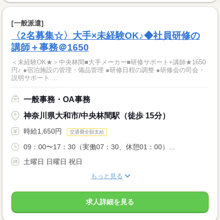
[一般派遣]
〈2名募集☆〉大手×未経験OK♪◆社員研修の
講師＋事務＠1650
＜未経験OK★＞中央林間■大手メーカー■研修サポート+講師★1650
円♪ ●宿泊施設の管理・備品管理 ●研修日程の調整 ●研修会の司会・
説明サポート ...
一般事務・OA事務
神奈川県大和市/中央林間駅（徒歩 15分）
時給1,650円
交通費全額支給
09：00〜17：30（実働07：30、休憩01：00）...
土曜日 日曜日 祝日
もっと見る
求人詳細を見る