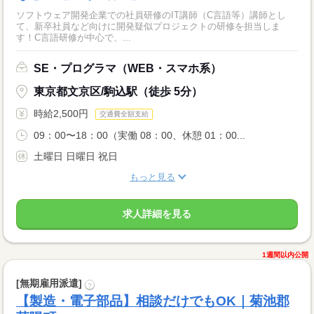
ソフトウェア開発企業での社員研修のIT講師（C言語等）講師とし
て、新卒社員など向けに開発疑似プロジェクトの研修を担当しま
す！C言語研修が中心で、...
SE・プログラマ（WEB・スマホ系）
東京都文京区/駒込駅（徒歩 5分）
時給2,500円
交通費全額支給
09：00〜18：00（実働 08：00、休憩 01：00...
土曜日 日曜日 祝日
もっと見る
求人詳細を見る
1週間以内公開
[無期雇用派遣]
?
【製造・電子部品】相談だけでもOK｜菊池郡