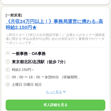
[一般派遣]
《月収34万円以上！》事務局運営に携わる♪高
時給2,150円★
＼即日スタートOK◎入社日相談可能！／ 企業からのセミナー講師派
遣に関する 申込み受付やお問い合わせ対応を行う 事務局でのリーダ
ーポジションです...
一般事務・OA事務
東京都北区/志茂駅（徒歩 7分）
時給2,150円～
09：00 〜 18：00 ＊休憩60分 ［研修期間...
土曜日 日曜日 祝日
もっと見る
求人詳細を見る