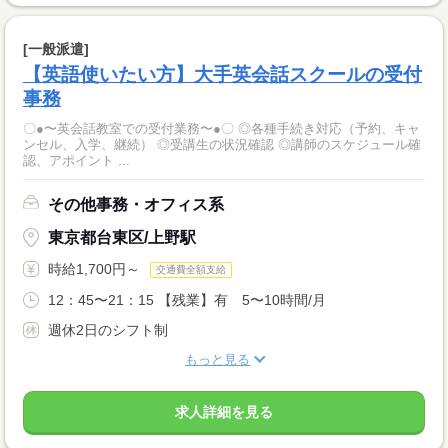
[一般派遣]
【英語使いたい方】大手英会話スクールの受付
事務
〇●〜英会話教室での受付業務〜●〇 ◎各種手続き対応（予約、キャ
ンセル、入学、継続） ◎受講生の状況確認 ◎講師のスケジュール確
認、アポイント ...
その他事務・オフィス系
東京都台東区/上野駅
時給1,700円～
交通費全額支給
12：45〜21：15 【残業】有 5〜10時間/月
週休2日のシフト制
もっと見る
求人詳細を見る