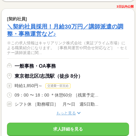
3日以内公開
[契約社員]
＼契約社員採用！月給30万円／講師派遣の調
整・事務運営など♪
※この求人情報はキャリアリンク株式会社（東証プライム市場）に
よる職業紹介になります。 ［事務局運営や問合せ対応など］ ・セミ
ナー講師派遣に関...
一般事務・OA事務
東京都北区/志茂駅（徒歩 8分）
時給1,850円～
交通費一部支給
09：00 〜 18：00 ＊休憩60分 ［残業予定...
シフト休 ［勤務曜日］ 月〜日 週5日勤...
もっと見る
求人詳細を見る