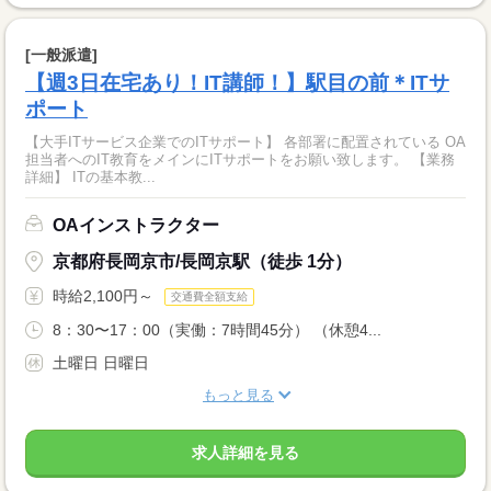
[一般派遣]
【週3日在宅あり！IT講師！】駅目の前＊ITサ
ポート
【大手ITサービス企業でのITサポート】 各部署に配置されている OA
担当者へのIT教育をメインにITサポートをお願い致します。 【業務
詳細】 ITの基本教...
OAインストラクター
京都府長岡京市/長岡京駅（徒歩 1分）
時給2,100円～
交通費全額支給
8：30〜17：00（実働：7時間45分） （休憩4...
土曜日 日曜日
もっと見る
求人詳細を見る