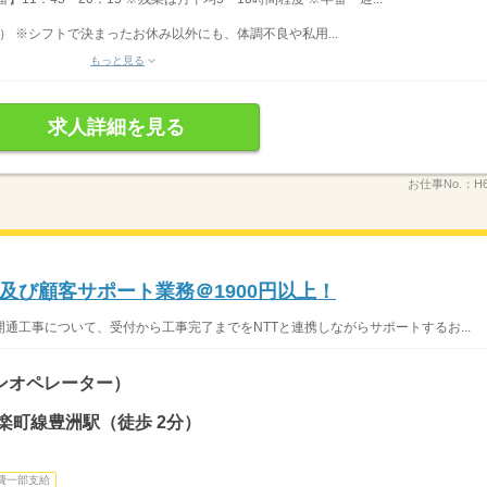
 ※シフトで決まったお休み以外にも、体調不良や私用...
もっと見る
求人詳細を見る
お仕事No.：
H6
及び顧客サポート業務＠1900円以上！
通工事について、受付から工事完了までをNTTと連携しながらサポートするお...
ンオペレーター）
楽町線豊洲駅（徒歩 2分）
費一部支給