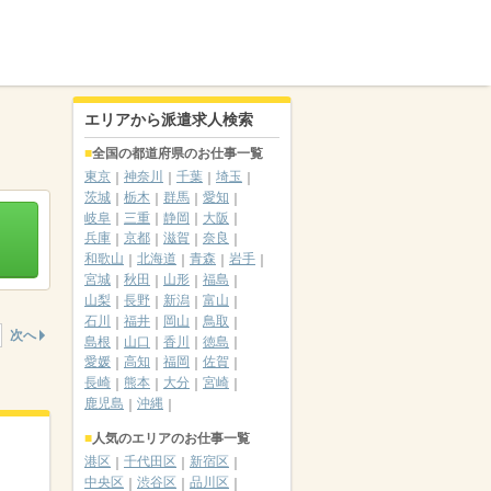
エリアから派遣求人検索
全国の都道府県のお仕事一覧
東京
神奈川
千葉
埼玉
茨城
栃木
群馬
愛知
岐阜
三重
静岡
大阪
兵庫
京都
滋賀
奈良
和歌山
北海道
青森
岩手
宮城
秋田
山形
福島
山梨
長野
新潟
富山
石川
福井
岡山
鳥取
次へ
島根
山口
香川
徳島
愛媛
高知
福岡
佐賀
長崎
熊本
大分
宮崎
鹿児島
沖縄
人気のエリアのお仕事一覧
港区
千代田区
新宿区
中央区
渋谷区
品川区