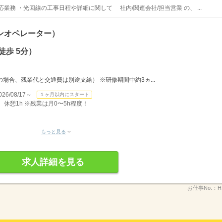
業務 ・光回線の工事日程や詳細に関して 社内/関連会社/担当営業 の、 ...
ンオペレーター）
徒歩 5分）
の場合、残業代と交通費は別途支給） ※研修期間中約3ヵ...
/08/17～
１ヶ月以内にスタート
h、休憩1h ※残業は月0〜5h程度！
もっと見る
求人詳細を見る
お仕事No.：
H