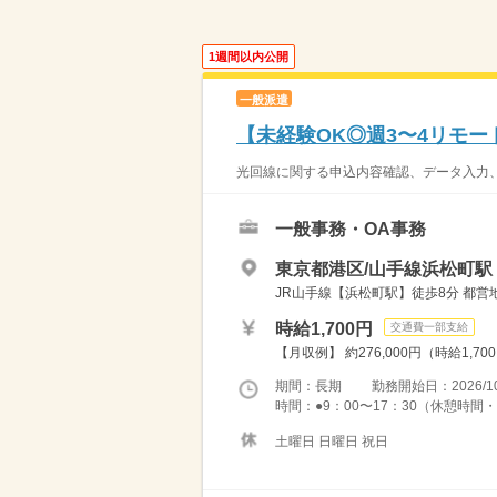
1週間以内公開
一般派遣
【未経験OK◎週3〜4リモー
光回線に関する申込内容確認、データ入力、納
一般事務・OA事務
東京都港区/山手線浜松町駅
JR山手線【浜松町駅】徒歩8分 都営
時給1,700円
交通費一部支給
【月収例】 約276,000円（時給1,70
期間：長期 勤務開始日：2026/10
時間：●9：00〜17：30（休憩時間・1
土曜日 日曜日 祝日