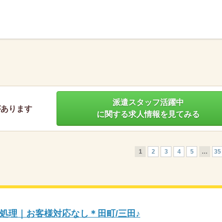
】
派遣スタッフ活躍中
があります
に関する求人情報を見てみる
1
2
3
4
5
…
35
処理｜お客様対応なし＊田町/三田♪