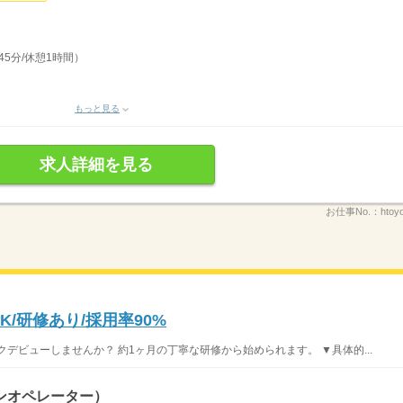
45分/休憩1時間）
もっと見る
求人詳細を見る
お仕事No.：
htoy
/研修あり/採用率90%
デビューしませんか？ 約1ヶ月の丁寧な研修から始められます。 ▼具体的...
ンオペレーター）