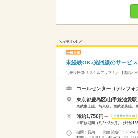
＼イチオシ!!／
一般派遣
未経験OK♪光回線のサービ
＼未経験OK！スキルアップ！／ 【電話オペ
コールセンター（テレフォ
東京都豊島区/山手線池袋駅
東武東上線、埼京線、西武池袋線、
時給1,750円～
交通費全額支給
※研修期間（約2〜3か月）は時給165
期間：長期 勤務開始日：2026/10
時間：【早番】9：45〜18：15 【遅番