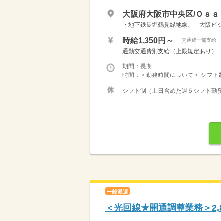
大阪府大阪市中央区/Ｏｓａ
・地下鉄長堀鶴見緑地線、「大阪ビジ
時給1,350円～
交通費一部支給
通勤交通費別支給（上限規定あり） 【給与
期間：長期
時間：＜勤務時間について＞ シフト制：
シフト制（土日含めた週５シフト勤務で
一般派遣
＜光回線★開通調整業務＞2,