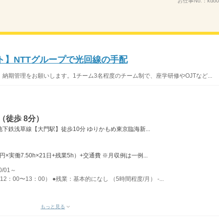
お仕事No.：
kdo0
ト】NTTグループで光回線の手配
期管理をお願いします。1チーム3名程度のチーム制で、座学研修やOJTなど...
（徒歩 8分）
地下鉄浅草線【大門駅】徒歩10分 ゆりかもめ東京臨海新...
0円×実働7.50h×21日+残業5h）+交通費 ※月収例は一例...
/01～
2：00〜13：00） ●残業：基本的になし （5時間程度/月） -...
もっと見る