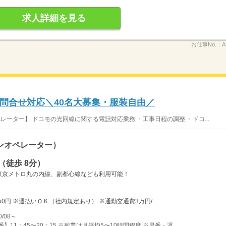
求人詳細を見る
お仕事No.：
A
ス問合せ対応＼40名大募集・服装自由／
レーター】 ドコモの光回線に関する電話対応業務 ・工事日程の調整 ・ドコ...
ンオペレーター）
（徒歩 8分）
東京メトロ丸の内線、副都心線なども利用可能！
0円 ※週払いＯＫ（社内規定あり） ※通勤交通費3万円/...
/08～
】11：45〜20：15 ※残業は月平均5〜10時間程度 ※早番・遅...