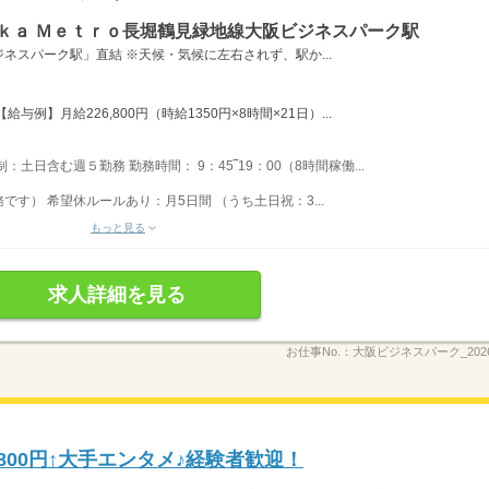
ｋａ Ｍｅｔｒｏ長堀鶴見緑地線大阪ビジネスパーク駅
ネスパーク駅」直結 ※天候・気候に左右されず、駅か...
例】月給226,800円（時給1350円×8時間×21日）...
土日含む週５勤務 勤務時間： 9：45‾19：00（8時間稼働...
す） 希望休ルールあり：月5日間 （うち土日祝：3...
もっと見る
求人詳細を見る
お仕事No.：
大阪ビジネスパーク_20260
800円↑大手エンタメ♪経験者歓迎！