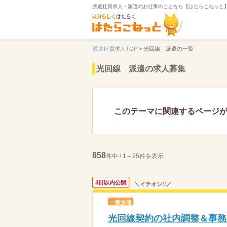
派遣社員求人・派遣のお仕事のことなら【はたらこねっと
派遣社員求人TOP
>
光回線 派遣の一覧
光回線 派遣の求人募集
このテーマに関連するページ
858
件中 / 1～25件を表示
3日以内公開
＼イチオシ!!／
一般派遣
光回線契約の社内調整＆事務