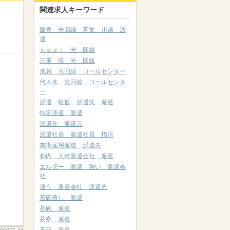
関連求人キーワード
販売 光回線 募集 川越 派
遣
ｋｄｄｉ 光 回線
三重 県 光 回線
池袋 光回線 コールセンター
代々木 光回線 コールセンタ
ー
派遣 複数 派遣先 派遣
特定派遣 派遣
派遣先 派遣元
派遣社員 派遣社員 指示
無期雇用派遣 派遣先
都内 人材派遣会社 派遣
エルダー 派遣 強い 派遣会
社
違う 派遣会社 派遣先
茶碗蒸し 派遣
茶碗 派遣
茶寮 派遣