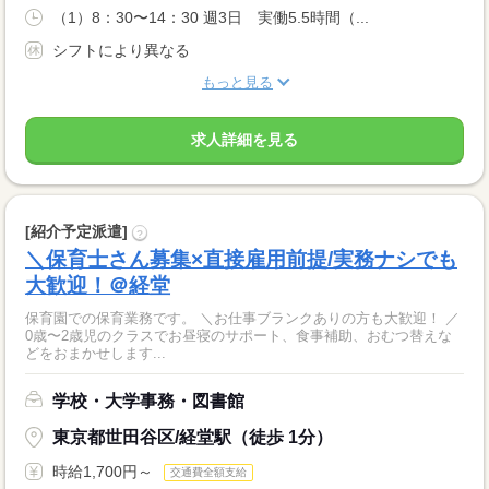
（1）8：30〜14：30 週3日 実働5.5時間（...
シフトにより異なる
もっと見る
求人詳細を見る
[紹介予定派遣]
?
＼保育士さん募集×直接雇用前提/実務ナシでも
大歓迎！＠経堂
保育園での保育業務です。 ＼お仕事ブランクありの方も大歓迎！ ／
0歳〜2歳児のクラスでお昼寝のサポート、食事補助、おむつ替えな
どをおまかせします...
学校・大学事務・図書館
東京都世田谷区/経堂駅（徒歩 1分）
時給1,700円～
交通費全額支給