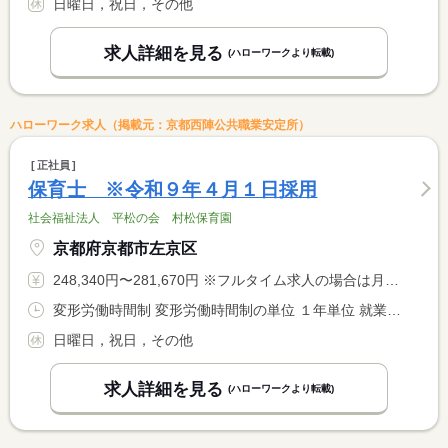
日曜日，祝日，その他
求人詳細を見る
(ハローワークより転載)
ハローワーク求人（掲載元：京都西陣公共職業安定所）
正社員
保育士 ※令和９年４月１日採用
社会福祉法人 平松の会 村松保育園
京都府京都市左京区
248,340円〜281,670円 ※フルタイム求人の場合は月額（換算額）、パート求人の場合は時間額を表示しています。
変形労働時間制 変形労働時間制の単位 １年単位 就業時間１ 7時15分〜13時00分 就業時間２ 8時30分〜17時00分 就業時間３ 9時30分〜18時00分 又は 7時15分〜18時45分の時間の間の8時間程度 就業時間に関する特記事項 ＊変形労働時間制（シフト制６パターン） <BR> ＊７時１５分〜１８時４５分のうち主に７時間４０分実労働（５０ <BR> 分休憩） <BR> ※求人に関する特記事項欄参照
日曜日，祝日，その他
求人詳細を見る
(ハローワークより転載)