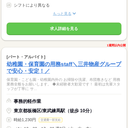
シフトにより異なる
もっと見る
求人詳細を見る
1週間以内公開
[パート・アルバイト]
幼稚園・保育園の用務staff＼三井物産グループ
で安心・安定！／
保育園・こども園・幼稚園内外の お掃除や洗濯、布団敷きなど 用務
業務全般をお願いします。 ◆未経験者大歓迎です！ 最初は先輩スタ
ッフが丁寧に サ...
事務的軽作業
東京都板橋区/東武練馬駅（徒歩 10分）
時給1,230円
交通費一部支給