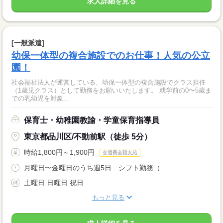
求人詳細を見る
[一般派遣]
幼保一体型の複合施設でのお仕事！人気の公立
園！
社会福祉法人が運営している、幼保一体型の複合施設でクラス担任
（1歳児クラス）として勤務をお願いいたします。 就学前の0〜5歳ま
での乳幼児を対象...
保育士・幼稚園教諭・学童保育指導員
東京都品川区/不動前駅（徒歩 5分）
時給1,800円～1,900円
交通費全額支給
月曜日〜金曜日のうち週5日 シフト勤務（...
土曜日 日曜日 祝日
もっと見る