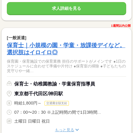
求人詳細を見る
1週間以内公開
[一般派遣]
保育士｜小規模の園・学童・放課後デイなど。
選択肢はイロイロ◎
保育園・保育施設での保育業務 担任のサポートがメインです ●1日の
スケジュールに合わせて準備や片付け ●保育室の掃除 ●子どもたちの
見守りや一緒...
保育士・幼稚園教諭・学童保育指導員
東京都千代田区/神田駅
時給1,800円～
交通費全額支給
07：00〜20：30 ※上記時間の間で1日3時間...
土曜日 日曜日 祝日
もっと見る