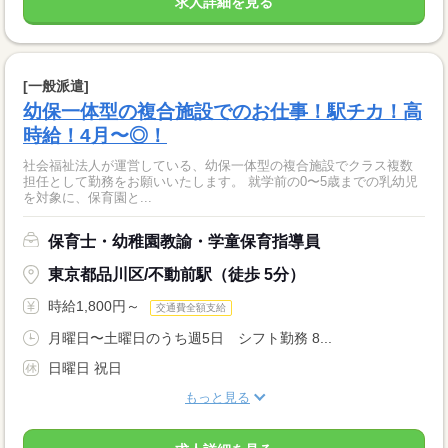
求人詳細を見る
[一般派遣]
幼保一体型の複合施設でのお仕事！駅チカ！高
時給！4月〜◎！
社会福祉法人が運営している、幼保一体型の複合施設でクラス複数
担任として勤務をお願いいたします。 就学前の0〜5歳までの乳幼児
を対象に、保育園と...
保育士・幼稚園教諭・学童保育指導員
東京都品川区/不動前駅（徒歩 5分）
時給1,800円～
交通費全額支給
月曜日〜土曜日のうち週5日 シフト勤務 8...
日曜日 祝日
もっと見る