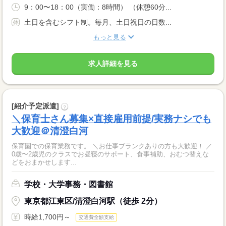
9：00〜18：00（実働：8時間） （休憩60分...
土日を含むシフト制。毎月、土日祝日の日数...
もっと見る
求人詳細を見る
[紹介予定派遣]
?
＼保育士さん募集×直接雇用前提/実務ナシでも
大歓迎＠清澄白河
保育園での保育業務です。 ＼お仕事ブランクありの方も大歓迎！ ／
0歳〜2歳児のクラスでお昼寝のサポート、食事補助、おむつ替えな
どをおまかせします...
学校・大学事務・図書館
東京都江東区/清澄白河駅（徒歩 2分）
時給1,700円～
交通費全額支給