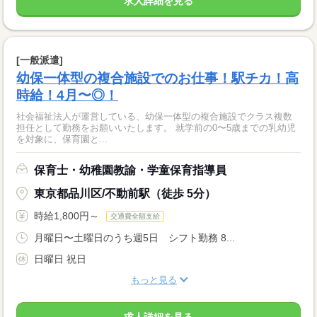
求人詳細を見る
[一般派遣]
幼保一体型の複合施設でのお仕事！駅チカ！高
時給！4月〜◎！
社会福祉法人が運営している、幼保一体型の複合施設でクラス複数
担任として勤務をお願いいたします。 就学前の0〜5歳までの乳幼児
を対象に、保育園と...
保育士・幼稚園教諭・学童保育指導員
東京都品川区/不動前駅（徒歩 5分）
時給1,800円～
交通費全額支給
月曜日〜土曜日のうち週5日 シフト勤務 8...
日曜日 祝日
もっと見る