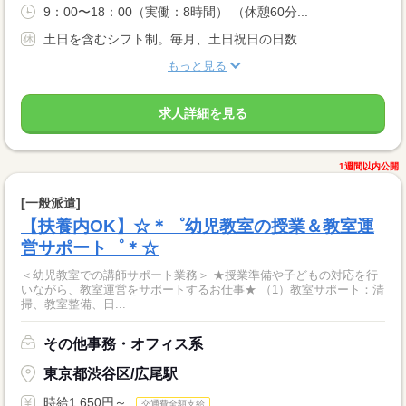
9：00〜18：00（実働：8時間） （休憩60分...
土日を含むシフト制。毎月、土日祝日の日数...
もっと見る
求人詳細を見る
1週間以内公開
[一般派遣]
【扶養内OK】☆＊゜幼児教室の授業＆教室運
営サポート゜＊☆
＜幼児教室での講師サポート業務＞ ★授業準備や子どもの対応を行
いながら、教室運営をサポートするお仕事★ （1）教室サポート：清
掃、教室整備、日...
その他事務・オフィス系
東京都渋谷区/広尾駅
時給1,650円～
交通費全額支給