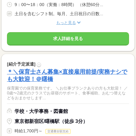
9：00〜18：00（実働：8時間） （休憩60分...
土日を含むシフト制。毎月、土日祝日の日数...
もっと見る
求人詳細を見る
[紹介予定派遣]
?
＊＼保育士さん募集×直接雇用前提/実務ナシで
も大歓迎！＠曙橋
保育園での保育業務です。 ＼お仕事ブランクありの方も大歓迎！ ／
0歳〜2歳児のクラスでお昼寝のサポート、食事補助、おむつ替えな
どをおまかせします...
学校・大学事務・図書館
東京都新宿区/曙橋駅（徒歩 3分）
時給1,700円～
交通費全額支給