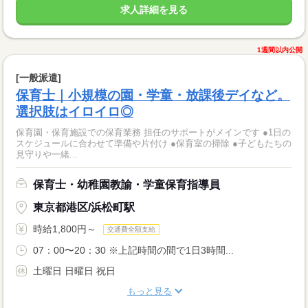
求人詳細を見る
1週間以内公開
[一般派遣]
保育士｜小規模の園・学童・放課後デイなど。
選択肢はイロイロ◎
保育園・保育施設での保育業務 担任のサポートがメインです ●1日の
スケジュールに合わせて準備や片付け ●保育室の掃除 ●子どもたちの
見守りや一緒...
保育士・幼稚園教諭・学童保育指導員
東京都港区/浜松町駅
時給1,800円～
交通費全額支給
07：00〜20：30 ※上記時間の間で1日3時間...
土曜日 日曜日 祝日
もっと見る