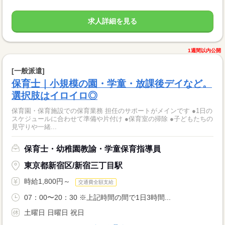
求人詳細を見る
1週間以内公開
[一般派遣]
保育士｜小規模の園・学童・放課後デイなど。
選択肢はイロイロ◎
保育園・保育施設での保育業務 担任のサポートがメインです ●1日の
スケジュールに合わせて準備や片付け ●保育室の掃除 ●子どもたちの
見守りや一緒...
保育士・幼稚園教諭・学童保育指導員
東京都新宿区/新宿三丁目駅
時給1,800円～
交通費全額支給
07：00〜20：30 ※上記時間の間で1日3時間...
土曜日 日曜日 祝日