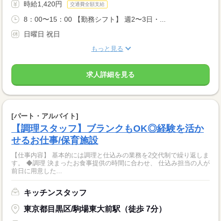
時給1,420円
交通費全額支給
8：00〜15：00 【勤務シフト】 週2〜3日・...
日曜日 祝日
もっと見る
求人詳細を見る
[パート・アルバイト]
【調理スタッフ】ブランクもOK◎経験を活か
せるお仕事/保育施設
【仕事内容】 基本的には調理と仕込みの業務を2交代制で繰り返しま
す。 ◆調理 決まったお食事提供の時間に合わせ、 仕込み担当の人が
前日に用意した...
キッチンスタッフ
東京都目黒区/駒場東大前駅（徒歩 7分）