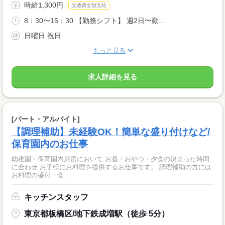
時給1,300円
交通費全額支給
8：30〜15：30 【勤務シフト】 週2日〜勤...
日曜日 祝日
もっと見る
求人詳細を見る
[パート・アルバイト]
【調理補助】未経験OK！簡単な盛り付けなど/
保育園内のお仕事
幼稚園・保育園内厨房において お昼・おやつ・夕食の決まった時間
に合わせ お子様にお料理を提供するお仕事です。 調理補助の方には
お料理の盛付・食...
キッチンスタッフ
東京都板橋区/地下鉄成増駅（徒歩 5分）