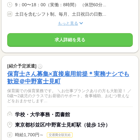
9：00〜18：00（実働：8時間） （休憩60分...
土日を含むシフト制。毎月、土日祝日の日数...
もっと見る
求人詳細を見る
[紹介予定派遣]
?
保育士さん募集×直接雇用前提＊実務ナシでも
歓迎＠中野富士見町
保育園での保育業務です。 ＼お仕事ブランクありの方も大歓迎！ ／
0歳〜2歳児のクラスでお昼寝のサポート、食事補助、おむつ替えな
どをおまかせします...
学校・大学事務・図書館
東京都杉並区/中野富士見町駅（徒歩 1分）
時給1,700円～
交通費全額支給