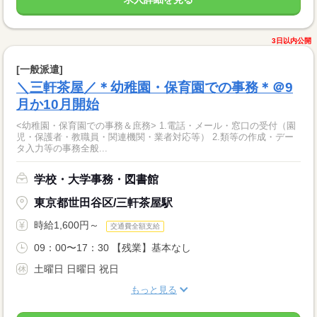
3日以内公開
[一般派遣]
＼三軒茶屋／＊幼稚園・保育園での事務＊＠9
月か10月開始
<幼稚園・保育園での事務＆庶務> 1.電話・メール・窓口の受付（園
児・保護者・教職員・関連機関・業者対応等） 2.類等の作成・デー
タ入力等の事務全般...
学校・大学事務・図書館
東京都世田谷区/三軒茶屋駅
時給1,600円～
交通費全額支給
09：00〜17：30 【残業】基本なし
土曜日 日曜日 祝日
もっと見る