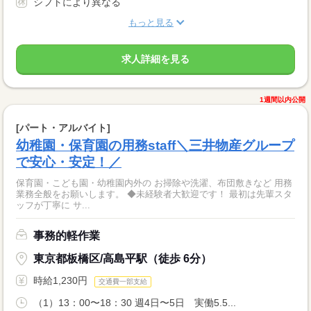
シフトにより異なる
もっと見る
求人詳細を見る
1週間以内公開
[パート・アルバイト]
幼稚園・保育園の用務staff＼三井物産グループ
で安心・安定！／
保育園・こども園・幼稚園内外の お掃除や洗濯、布団敷きなど 用務
業務全般をお願いします。 ◆未経験者大歓迎です！ 最初は先輩スタ
ッフが丁寧に サ...
事務的軽作業
東京都板橋区/高島平駅（徒歩 6分）
時給1,230円
交通費一部支給
（1）13：00〜18：30 週4日〜5日 実働5.5...