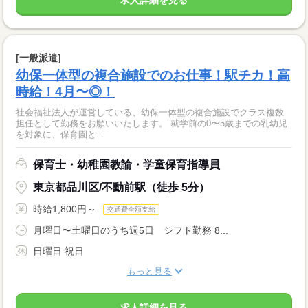
求人詳細を見る
[一般派遣]
幼保一体型の複合施設でのお仕事！駅チカ！高
時給！4月〜◎！
社会福祉法人が運営している、幼保一体型の複合施設でクラス複数
担任として勤務をお願いいたします。 就学前の0〜5歳までの乳幼児
を対象に、保育園と...
保育士・幼稚園教諭・学童保育指導員
東京都品川区/不動前駅（徒歩 5分）
時給1,800円～
交通費全額支給
月曜日〜土曜日のうち週5日 シフト勤務 8...
日曜日 祝日
もっと見る
求人詳細を見る