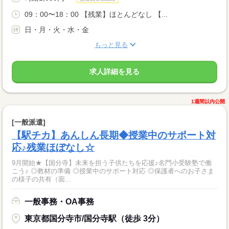
09：00〜18：00 【残業】ほとんどなし 【...
日・月・火・水・金
もっと見る
求人詳細を見る
1週間以内公開
[一般派遣]
【駅チカ】あんしん長期◆授業中のサポート対
応♪残業ほぼなし☆
9月開始★【国分寺】未来を担う子供たちを応援♪名門小受験塾で働
こう♪ ◎教材の準備 ◎授業中のサポート対応 ◎保護者へのお子さま
の様子の共有（面...
一般事務・OA事務
東京都国分寺市/国分寺駅（徒歩 3分）