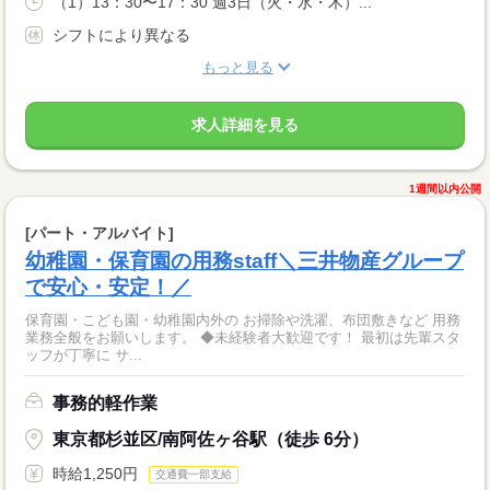
（1）13：30〜17：30 週3日（火・水・木）...
シフトにより異なる
もっと見る
求人詳細を見る
1週間以内公開
[パート・アルバイト]
幼稚園・保育園の用務staff＼三井物産グループ
で安心・安定！／
保育園・こども園・幼稚園内外の お掃除や洗濯、布団敷きなど 用務
業務全般をお願いします。 ◆未経験者大歓迎です！ 最初は先輩スタ
ッフが丁寧に サ...
事務的軽作業
東京都杉並区/南阿佐ヶ谷駅（徒歩 6分）
時給1,250円
交通費一部支給