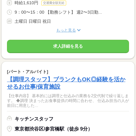
時給1,610円
交通費全額支給
9：00〜15：00 【勤務シフト】 週2〜3日勤...
土曜日 日曜日 祝日
もっと見る
求人詳細を見る
[パート・アルバイト]
【調理スタッフ】ブランクもOK◎経験を活か
せるお仕事/保育施設
【仕事内容】 基本的には調理と仕込みの業務を2交代制で繰り返しま
す。 ◆調理 決まったお食事提供の時間に合わせ、 仕込み担当の人が
前日に用意した...
キッチンスタッフ
東京都渋谷区/参宮橋駅（徒歩 9分）