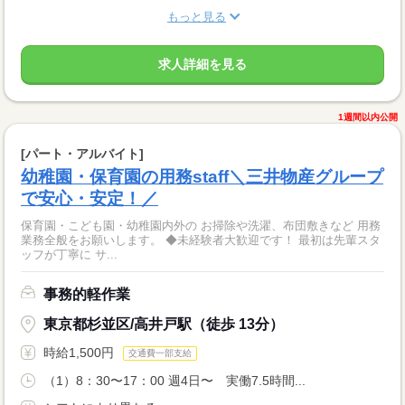
もっと見る
求人詳細を見る
1週間以内公開
[パート・アルバイト]
幼稚園・保育園の用務staff＼三井物産グループ
で安心・安定！／
保育園・こども園・幼稚園内外の お掃除や洗濯、布団敷きなど 用務
業務全般をお願いします。 ◆未経験者大歓迎です！ 最初は先輩スタ
ッフが丁寧に サ...
事務的軽作業
東京都杉並区/高井戸駅（徒歩 13分）
時給1,500円
交通費一部支給
（1）8：30〜17：00 週4日〜 実働7.5時間...