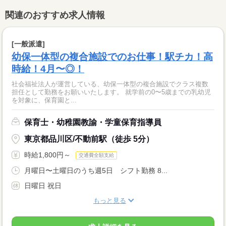
関連のおすすめ求人情報
[一般派遣]
幼保一体型の複合施設でのお仕事！駅チカ！高
時給！4月〜◎！
社会福祉法人が運営している、幼保一体型の複合施設でクラス複数
担任として勤務をお願いいたします。 就学前の0〜5歳までの乳幼児
を対象に、保育園と...
保育士・幼稚園教諭・学童保育指導員
東京都品川区/不動前駅（徒歩 5分）
時給1,800円～
交通費全額支給
月曜日〜土曜日のうち週5日 シフト勤務 8...
日曜日 祝日
もっと見る