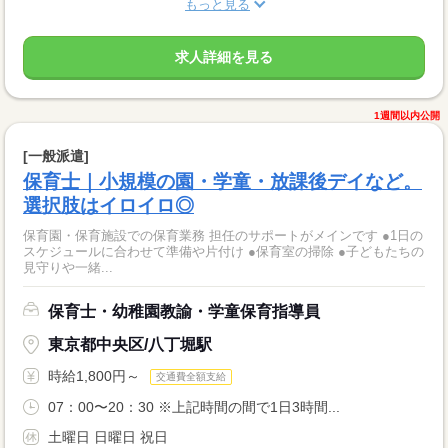
もっと見る
求人詳細を見る
1週間以内公開
[一般派遣]
保育士｜小規模の園・学童・放課後デイなど。
選択肢はイロイロ◎
保育園・保育施設での保育業務 担任のサポートがメインです ●1日の
スケジュールに合わせて準備や片付け ●保育室の掃除 ●子どもたちの
見守りや一緒...
保育士・幼稚園教諭・学童保育指導員
東京都中央区/八丁堀駅
時給1,800円～
交通費全額支給
07：00〜20：30 ※上記時間の間で1日3時間...
土曜日 日曜日 祝日