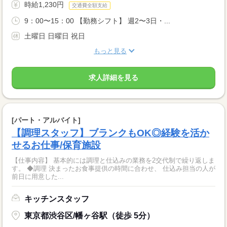
時給1,230円
交通費全額支給
9：00〜15：00 【勤務シフト】 週2〜3日・...
土曜日 日曜日 祝日
もっと見る
求人詳細を見る
[パート・アルバイト]
【調理スタッフ】ブランクもOK◎経験を活か
せるお仕事/保育施設
【仕事内容】 基本的には調理と仕込みの業務を2交代制で繰り返しま
す。 ◆調理 決まったお食事提供の時間に合わせ、 仕込み担当の人が
前日に用意した...
キッチンスタッフ
東京都渋谷区/幡ヶ谷駅（徒歩 5分）