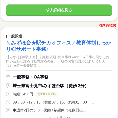
求人詳細を見る
1週間以内公開
[一般派遣]
＼みずほ台★駅チカオフィス／教育体制しっか
り◎サポート事務♪
【みずほ台×駅チカ】未経験歓迎♪簡単事務work☆ ●工事に関するお
問い合わせ対応（社内対応のみ、一般のお客様対応はありません
☆） ●データ登録業...
一般事務・OA事務
埼玉県富士見市/みずほ台駅（徒歩 3分）
時給1,450円
交通費全額支給
09：00〜17：15（実働07：15、休憩01：00）...
◆週休2日のシフト勤務♪希望休は複数日出...
もっと見る