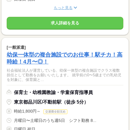
もっと見る
求人詳細を見る
[一般派遣]
幼保一体型の複合施設でのお仕事！駅チカ！高
時給！4月〜◎！
社会福祉法人が運営している、幼保一体型の複合施設でクラス複数
担任として勤務をお願いいたします。 就学前の0〜5歳までの乳幼児
を対象に、保育園と...
保育士・幼稚園教諭・学童保育指導員
東京都品川区/不動前駅（徒歩 5分）
時給1,800円～
交通費全額支給
月曜日〜土曜日のうち週5日 シフト勤務 8...
日曜日 祝日