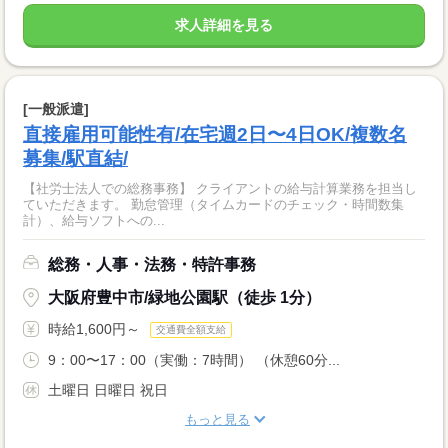
求人詳細を見る
[一般派遣]
直接雇用可能性有/在宅週2日〜4日OK/複数名
募集/駅直結/
【社労士法人での総務事務】 クライアントの給与計算業務を担当し
ていただきます。 勤怠管理（タイムカードのチェック・時間数集
計）、給与ソフトへの...
総務・人事・法務・特許事務
大阪府豊中市/緑地公園駅（徒歩 1分）
時給1,600円～
交通費全額支給
9：00〜17：00（実働：7時間） （休憩60分...
土曜日 日曜日 祝日
もっと見る