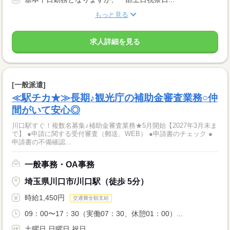
もっと見る
求人詳細を見る
[一般派遣]
≪駅チカ★≫長期♪観光庁の補助金審査業務○仲
間がいて安心◎
川口駅すぐ！複数名募集♪補助金審査業務★5月開始【2027年3月末ま
で】 ●申請に関する受付審査（郵送、WEB） ●申請書のチェック ●
申請書の不備確認...
一般事務・OA事務
埼玉県川口市/川口駅（徒歩 5分）
時給1,450円
交通費全額支給
09：00〜17：30（実働07：30、休憩01：00）...
土曜日 日曜日 祝日