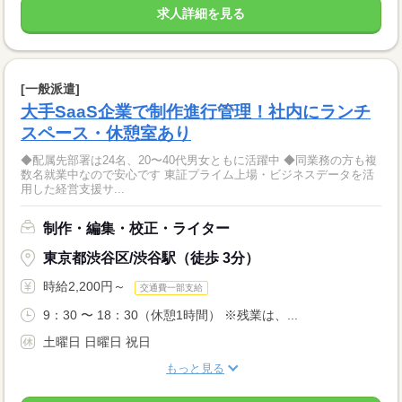
求人詳細を見る
[一般派遣]
大手SaaS企業で制作進行管理！社内にランチ
スペース・休憩室あり
◆配属先部署は24名、20〜40代男女ともに活躍中 ◆同業務の方も複
数名就業中なので安心です 東証プライム上場・ビジネスデータを活
用した経営支援サ...
制作・編集・校正・ライター
東京都渋谷区/渋谷駅（徒歩 3分）
時給2,200円～
交通費一部支給
9：30 〜 18：30（休憩1時間） ※残業は、...
土曜日 日曜日 祝日
もっと見る