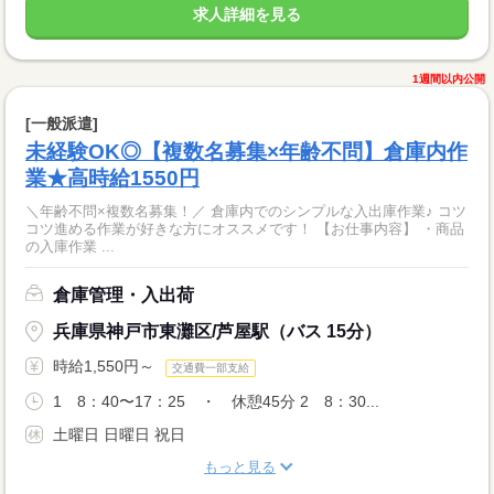
求人詳細を見る
1週間以内公開
[一般派遣]
未経験OK◎【複数名募集×年齢不問】倉庫内作
業★高時給1550円
＼年齢不問×複数名募集！／ 倉庫内でのシンプルな入出庫作業♪ コツ
コツ進める作業が好きな方にオススメです！ 【お仕事内容】 ・商品
の入庫作業 ...
倉庫管理・入出荷
兵庫県神戸市東灘区/芦屋駅（バス 15分）
時給1,550円～
交通費一部支給
1 8：40〜17：25 ・ 休憩45分 2 8：30...
土曜日 日曜日 祝日
もっと見る