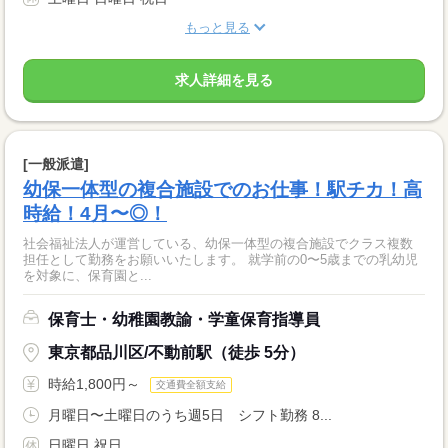
もっと見る
求人詳細を見る
[一般派遣]
幼保一体型の複合施設でのお仕事！駅チカ！高
時給！4月〜◎！
社会福祉法人が運営している、幼保一体型の複合施設でクラス複数
担任として勤務をお願いいたします。 就学前の0〜5歳までの乳幼児
を対象に、保育園と...
保育士・幼稚園教諭・学童保育指導員
東京都品川区/不動前駅（徒歩 5分）
時給1,800円～
交通費全額支給
月曜日〜土曜日のうち週5日 シフト勤務 8...
日曜日 祝日