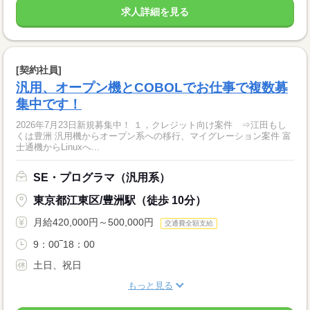
求人詳細を見る
[契約社員]
汎用、オープン機とCOBOLでお仕事で複数募
集中です！
2026年7月23日新規募集中！ １，クレジット向け案件 ⇒江田もし
くは豊洲 汎用機からオープン系への移行、マイグレーション案件 富
士通機からLinuxへ...
SE・プログラマ（汎用系）
東京都江東区/豊洲駅（徒歩 10分）
月給420,000円～500,000円
交通費全額支給
9：00‾18：00
土日、祝日
もっと見る