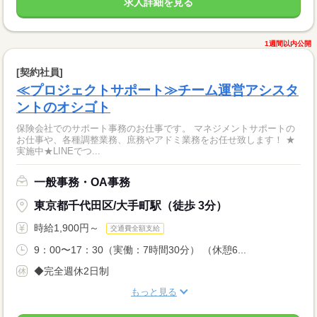
求人詳細を見る
1週間以内公開
[契約社員]
≪プロジェクトサポート≫チーム運営アシスタ
ントのオシゴト
保険会社でのサポート事務のお仕事です。 マネジメントサポートの
お仕事や、各種調整業務、庶務やアドミ業務をお任せ致します！ ★
実施中★LINEでつ...
一般事務・OA事務
東京都千代田区/大手町駅（徒歩 3分）
時給1,900円～
交通費全額支給
9：00〜17：30（実働：7時間30分） （休憩6...
◆完全週休2日制
もっと見る