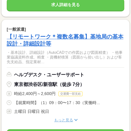
求人詳細を見る
[一般派遣]
【リモートワーク＊複数名募集】基地局の基本
設計・詳細設計等
・基本設計、詳細設計（AutoCADでの作図および図面精査） ・他事
業協議資料作成、精査 ・資機材積算（図面から拾い出し）および客
先支給品、指定業材...
ヘルプデスク・ユーザーサポート
東京都渋谷区/新宿駅（徒歩 7分）
時給2,400円～2,600円
交通費一部支給
【就業時間】（1）09：00〜17：30（実働時...
土曜日 日曜日 祝日
もっと見る