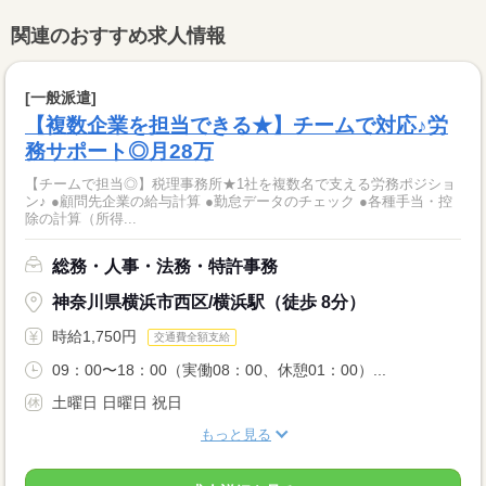
関連のおすすめ求人情報
[一般派遣]
【複数企業を担当できる★】チームで対応♪労
務サポート◎月28万
【チームで担当◎】税理事務所★1社を複数名で支える労務ポジショ
ン♪ ●顧問先企業の給与計算 ●勤怠データのチェック ●各種手当・控
除の計算（所得...
総務・人事・法務・特許事務
神奈川県横浜市西区/横浜駅（徒歩 8分）
時給1,750円
交通費全額支給
09：00〜18：00（実働08：00、休憩01：00）...
土曜日 日曜日 祝日
もっと見る