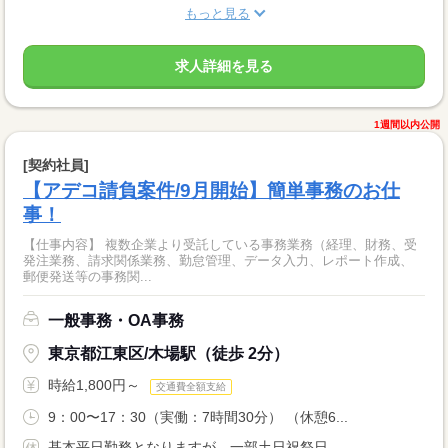
もっと見る
求人詳細を見る
1週間以内公開
[契約社員]
【アデコ請負案件/9月開始】簡単事務のお仕
事！
【仕事内容】 複数企業より受託している事務業務（経理、財務、受
発注業務、請求関係業務、勤怠管理、データ入力、レポート作成、
郵便発送等の事務関...
一般事務・OA事務
東京都江東区/木場駅（徒歩 2分）
時給1,800円～
交通費全額支給
9：00〜17：30（実働：7時間30分） （休憩6...
基本平日勤務となりますが、一部土日祝祭日...