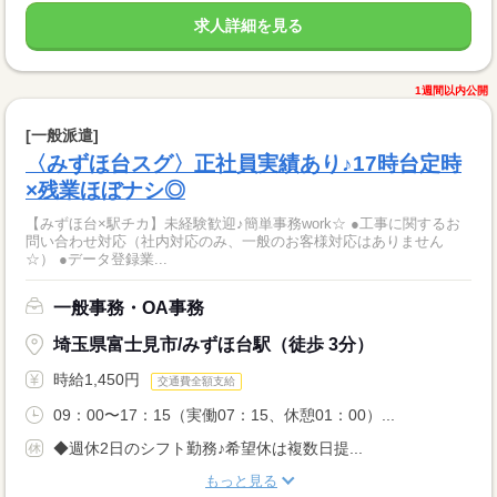
求人詳細を見る
1週間以内公開
[一般派遣]
〈みずほ台スグ〉正社員実績あり♪17時台定時
×残業ほぼナシ◎
【みずほ台×駅チカ】未経験歓迎♪簡単事務work☆ ●工事に関するお
問い合わせ対応（社内対応のみ、一般のお客様対応はありません
☆） ●データ登録業...
一般事務・OA事務
埼玉県富士見市/みずほ台駅（徒歩 3分）
時給1,450円
交通費全額支給
09：00〜17：15（実働07：15、休憩01：00）...
◆週休2日のシフト勤務♪希望休は複数日提...
もっと見る