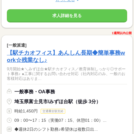
求人詳細を見る
1週間以内公開
[一般派遣]
【駅チカオフィス】あんしん長期◆簡単事務w
ork☆残業なし♪
9月開始★＼みずほ台★駅チカオフィス／教育体制しっかり◎サポー
ト事務♪ ●工事に関するお問い合わせ対応（社内対応のみ、一般のお
客様対応はありま...
一般事務・OA事務
埼玉県富士見市/みずほ台駅（徒歩 3分）
時給1,450円
交通費全額支給
09：00〜17：15（実働07：15、休憩01：00）...
◆週休2日のシフト勤務♪希望休は複数日出...