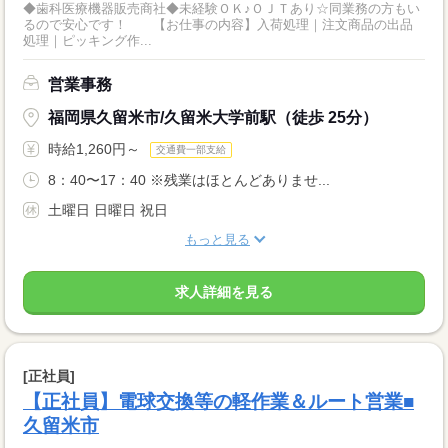
◆歯科医療機器販売商社◆未経験ＯＫ♪ＯＪＴあり☆同業務の方もい
るので安心です！ 【お仕事の内容】入荷処理｜注文商品の出品
処理｜ピッキング作...
営業事務
福岡県久留米市/久留米大学前駅（徒歩 25分）
時給1,260円～
交通費一部支給
8：40〜17：40 ※残業はほとんどありませ...
土曜日 日曜日 祝日
もっと見る
求人詳細を見る
[正社員]
【正社員】電球交換等の軽作業＆ルート営業■
久留米市