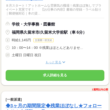
８月スタート！アットホームな雰囲気の職場！残業ほぼ無しでプラ
イベート充実です！ 【お仕事の内容】書籍の登録・ラベル貼り
｜郵便物対応｜本の貸...
学校・大学事務・図書館
福岡県久留米市/久留米大学前駅（車 6分）
時給1,145円
交通費一部支給
10：00〜14：00 ※残業はほとんどありませ...
土曜日 日曜日 祝日
もっと見る
求人詳細を見る
1週間以内公開
[一般派遣]
◆3ヶ月の期間限定◆残業ほぼなし★フォロー