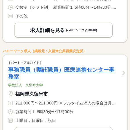
交替制（シフト制） 就業時間１ 6時00分〜14時30分 就業時間２ 6時30分〜15時00分 就業時間３ 8時30分〜17時00分 就業時間に関する特記事項 （４）９：３０〜１８：００ <BR> （５）１０：３０〜１９：００ <BR> <BR> ※（１）〜（５）の７．５時間シフト制
その他
求人詳細を見る
(ハローワークより転載)
ハローワーク求人（掲載元：久留米公共職業安定所）
パート・アルバイト
事務職員（嘱託職員）医療連携センター事
務室
学校法人 久留米大学
福岡県久留米市
211,000円〜211,000円 ※フルタイム求人の場合は月額（換算額）、パート求人の場合は時間額を表示しています。
就業時間１ 8時30分〜17時00分
土曜日，日曜日，祝日