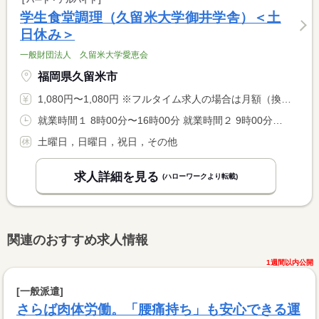
パート・アルバイト
学生食堂調理（久留米大学御井学舎）＜土
日休み＞
一般財団法人 久留米大学愛恵会
福岡県久留米市
1,080円〜1,080円 ※フルタイム求人の場合は月額（換算額）、パート求人の場合は時間額を表示しています。
就業時間１ 8時00分〜16時00分 就業時間２ 9時00分〜17時00分 就業時間に関する特記事項 ■就業時間（１）（２）のシフト制です
土曜日，日曜日，祝日，その他
求人詳細を見る
(ハローワークより転載)
関連のおすすめ求人情報
1週間以内公開
[一般派遣]
さらば肉体労働。「腰痛持ち」も安心できる運