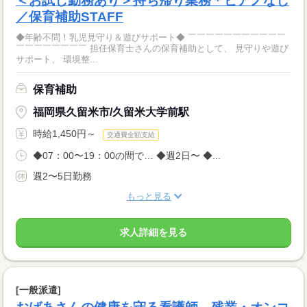
＜お試し勤務あり＞持ち帰り業務＊ピアノなし
／保育補助STAFF
◆年齢不問！乳児見守り＆遊びサポート◆ ￣￣￣￣￣￣￣￣￣￣￣
￣￣￣￣￣￣￣￣ 担任保育士さんの保育補助として、 見守りや遊び
サポート、 環境整...
保育補助
福岡県久留米市/久留米大学前駅
時給1,450円～
交通費全額支給
◆07：00〜19：00の間で… ◆週2日〜 ◆...
週2〜5日勤務
もっと見る
求人詳細を見る
[一般派遣]