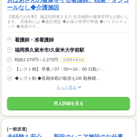
おばあさんの健康を守る看護師。残業・オンコ
ールなし◆介護施設
【看護のお仕事】 施設利用者さまの 生活補助や健康管理をお願いし
ます。 具体的には ◆血圧測定 ◆お薬の管理や準備 ◆バイタルチェ
ック ◆発疹やケ...
看護師・准看護師
福岡県久留米市/久留米大学前駅
時給2,070円～2,270円
交通費全額支給
【シフト例】 早番／07：00〜16：00 日勤／...
◆シフト制 ◆長期休暇の取得もOK 勤務曜...
もっと見る
求人詳細を見る
[一般派遣]
未経験も安心 新設のシニア施設のお仕事