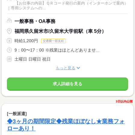
【お仕事の内容】ＱＲコード発行の案内（インターホンで案内）
｜専用システムへの...
一般事務・OA事務
福岡県久留米市/久留米大学前駅（車 5分）
時給1,200円
交通費一部支給
9：00〜17：00 ※残業はほとんどありませ...
土曜日 日曜日 祝日
もっと見る
求人詳細を見る
3日以内公開
[一般派遣]
◆3ヶ月の期間限定◆残業ほぼなし★業務フォ
ローあり！