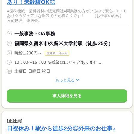
あり！未経験OK◎
●歯科機械・歯科器材の販売商社●同業務の方がいるので安心♪ＯＪＴ
あり☆カジュアルな服装での勤務ＯＫです！ 【お仕事の内容】
入荷処理、運送会...
一般事務・OA事務
福岡県久留米市/久留米大学前駅（徒歩 25分）
時給1,200円～
交通費一部支給
10：00〜16：00 ※残業はほとんどありませ...
土曜日 日曜日 祝日
もっと見る
求人詳細を見る
[正社員]
日祝休み！駅から徒歩2分◎外来のお仕事♪