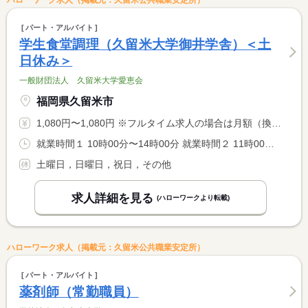
ハローワーク求人（掲載元：久留米公共職業安定所）
パート・アルバイト
学生食堂調理（久留米大学御井学舎）＜土
日休み＞
一般財団法人 久留米大学愛恵会
福岡県久留米市
1,080円〜1,080円 ※フルタイム求人の場合は月額（換算額）、パート求人の場合は時間額を表示しています。
就業時間１ 10時00分〜14時00分 就業時間２ 11時00分〜15時00分 就業時間３ 12時00分〜16時00分 就業時間に関する特記事項 ■就業時間（１）（２）（３）のシフト制です <BR> ■上記の時間帯で、週／１９．５時間の勤務となります <BR> ≪週２０時間を超えると社会保険加入に該当するため≫
土曜日，日曜日，祝日，その他
求人詳細を見る
(ハローワークより転載)
ハローワーク求人（掲載元：久留米公共職業安定所）
パート・アルバイト
薬剤師（常勤職員）