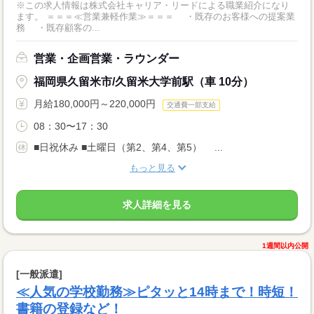
※この求人情報は株式会社キャリア・リードによる職業紹介になり
ます。 ＝＝＝≪営業兼軽作業≫＝＝＝ ・既存のお客様への提案業
務 ・既存顧客の...
営業・企画営業・ラウンダー
福岡県久留米市/久留米大学前駅（車 10分）
月給180,000円～220,000円
交通費一部支給
08：30〜17：30
■日祝休み ■土曜日（第2、第4、第5） ...
もっと見る
求人詳細を見る
1週間以内公開
[一般派遣]
≪人気の学校勤務≫ピタッと14時まで！時短！
書籍の登録など！