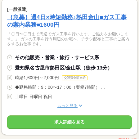
[一般派遣]
｛急募｝週4日×時短勤務♪熱田金山■ガス工事
の案内業務■1600円
「〇日〜〇日まで周辺でガス工事を行います。ご協力をお願いしま
す。」 ガスの工事を行う周辺のお宅へ、チラシ配布と工事のご案内
をするお仕事です。 ...
その他販売・営業・旅行・サービス系
愛知県名古屋市熱田区/金山駅（徒歩 13分）
時給1,600円～2,000円
交通費全額支給
◆勤務時間：9：00〜17：00（実働7時間） ...
土曜日 日曜日 祝日
もっと見る
求人詳細を見る