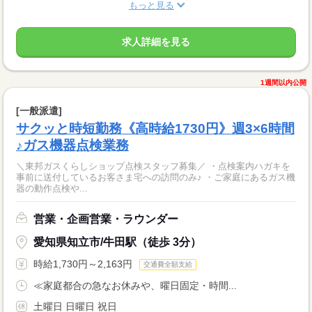
もっと見る
求人詳細を見る
1週間以内公開
[一般派遣]
サクッと時短勤務《高時給1730円》週3×6時間
♪ガス機器点検業務
＼東邦ガスくらしショップ点検スタッフ募集／ ・点検案内ハガキを
事前に送付しているお客さま宅への訪問のみ♪ ・ご家庭にあるガス機
器の動作点検や...
営業・企画営業・ラウンダー
愛知県知立市/牛田駅（徒歩 3分）
時給1,730円～2,163円
交通費全額支給
≪家庭都合の急なお休みや、曜日固定・時間...
土曜日 日曜日 祝日