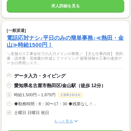
求人詳細を見る
[一般派遣]
電話応対ナシ♪平日のみの簡単事務♪≪熱田・金
山≫時給1500円！
＼老舗ガス工事会社での入力メインの事務／ 【主な仕事内容】 契約
書・請求書・見積書の作成とファイリング 顧客情報や工事の進捗デ
ータの専用システ...
データ入力・タイピング
愛知県名古屋市熱田区/金山駅（徒歩 12分）
時給1,500円～1,875円
交通費全額支給
◆勤務時間：8：30〜17：30 ◆残業なし！...
土曜日 日曜日 祝日
もっと見る