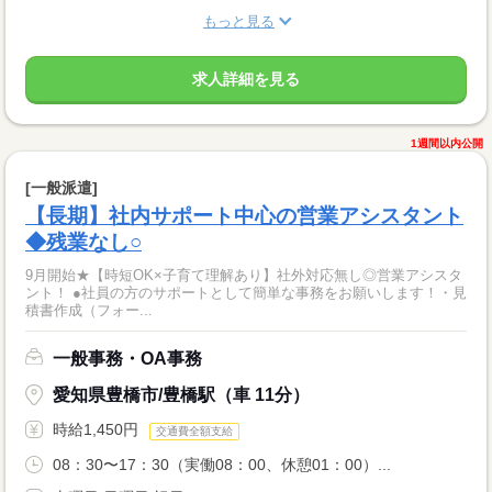
もっと見る
求人詳細を見る
1週間以内公開
[一般派遣]
【長期】社内サポート中心の営業アシスタント
◆残業なし○
9月開始★【時短OK×子育て理解あり】社外対応無し◎営業アシスタ
ント！ ●社員の方のサポートとして簡単な事務をお願いします！・見
積書作成（フォー...
一般事務・OA事務
愛知県豊橋市/豊橋駅（車 11分）
時給1,450円
交通費全額支給
08：30〜17：30（実働08：00、休憩01：00）...