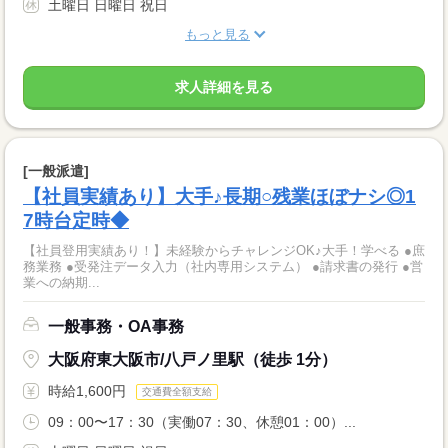
土曜日 日曜日 祝日
もっと見る
求人詳細を見る
[一般派遣]
【社員実績あり】大手♪長期○残業ほぼナシ◎1
7時台定時◆
【社員登用実績あり！】未経験からチャレンジOK♪大手！学べる ●庶
務業務 ●受発注データ入力（社内専用システム） ●請求書の発行 ●営
業への納期...
一般事務・OA事務
大阪府東大阪市/八戸ノ里駅（徒歩 1分）
時給1,600円
交通費全額支給
09：00〜17：30（実働07：30、休憩01：00）...