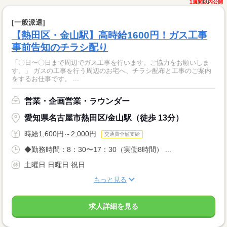
1週間以内公開
[一般派遣]
【熱田区・金山駅】高時給1600円！ガス工事
事前告知のチラシ配り
「〇日〜〇日まで周辺でガス工事を行います。ご協力をお願いしま
す。」 ガスの工事を行う周辺のお宅へ、チラシ配布と工事のご案内
をするお仕事です。 ...
営業・企画営業・ラウンダー
愛知県名古屋市熱田区/金山駅（徒歩 13分）
時給1,600円～2,000円
交通費全額支給
◆勤務時間：8：30〜17：30（実働8時間） ...
土曜日 日曜日 祝日
もっと見る
求人詳細を見る