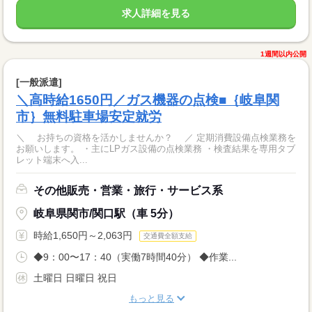
求人詳細を見る
1週間以内公開
[一般派遣]
＼高時給1650円／ガス機器の点検■｛岐阜関
市｝無料駐車場安定就労
＼ お持ちの資格を活かしませんか？ ／ 定期消費設備点検業務を
お願いします。 ・主にLPガス設備の点検業務 ・検査結果を専用タブ
レット端末へ入...
その他販売・営業・旅行・サービス系
岐阜県関市/関口駅（車 5分）
時給1,650円～2,063円
交通費全額支給
◆9：00〜17：40（実働7時間40分） ◆作業...
土曜日 日曜日 祝日
もっと見る