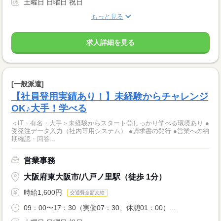
土曜日 日曜日 祝日
もっと見る
求人詳細を見る
[一般派遣]
【社員登用実績あり！】未経験からチャレンジ
OK♪大手！学べる
＜IT・有名・大手＞未経験からスタート◎しっかり学べる環境あり ●
受発注データ入力（社内専用システム） ●請求書の発行 ●営業への納
期確認・回答...
営業事務
大阪府東大阪市/八戸ノ里駅（徒歩 1分）
時給1,600円
交通費全額支給
09：00〜17：30（実働07：30、休憩01：00）...