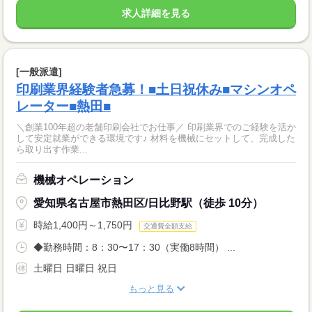
求人詳細を見る
[一般派遣]
印刷業界経験者急募！■土日祝休み■マシンオペ
レーター■熱田■
＼創業100年超の老舗印刷会社でお仕事／ 印刷業界でのご経験を活か
して安定就業ができる環境です♪ 材料を機械にセットして、完成した
ら取り出す作業...
機械オペレーション
愛知県名古屋市熱田区/日比野駅（徒歩 10分）
時給1,400円～1,750円
交通費全額支給
◆勤務時間：8：30〜17：30（実働8時間） ...
土曜日 日曜日 祝日
もっと見る