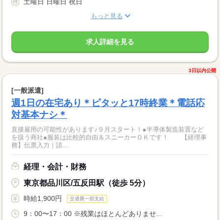
土曜日 日曜日 祝日
もっと見る
求人詳細を見る
3日以内公開
[一般派遣]
週1日の在宅あり＊ピタッと17時終業＊電話応
対基本ナシ＊
直接雇用の可能性があります♪９月スタート！●半導体製造装置など
を扱う商社●服装は比較的自由＆スニーカーＯＫです！ 【経理事
務】伝票入力｜請...
経理・会計・財務
東京都品川区/五反田駅（徒歩 5分）
時給1,900円
交通費一部支給
9：00〜17：00 ※残業はほとんどありませ...