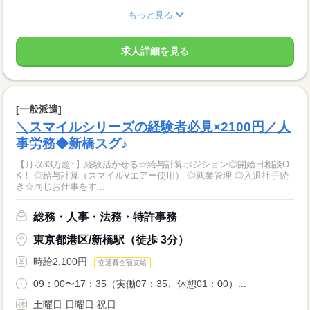
もっと見る
求人詳細を見る
[一般派遣]
＼スマイルシリーズの経験者必見×2100円／人
事労務◆新橋スグ♪
【月収33万超↑】経験活かせる☆給与計算ポジション◎開始日相談O
K！ ◎給与計算（スマイルVエアー使用） ◎就業管理 ◎入退社手続
き☆同じお仕事をす...
総務・人事・法務・特許事務
東京都港区/新橋駅（徒歩 3分）
時給2,100円
交通費全額支給
09：00〜17：35（実働07：35、休憩01：00）...
土曜日 日曜日 祝日