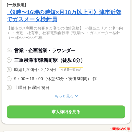
[一般派遣]
《9時〜16時の時短×月18万以上可》津市近郊
でガスメータ検針員
【都市ガス利用のお客さま宅での検針業務】 ＜担当エリア：津市内
＞ ・出勤 社有車、社有電動自転車で現場へ ・ガスメーター検針
（一日200〜300件程...
営業・企画営業・ラウンダー
三重県津市/津新町駅（徒歩 8分）
時給1,700円～2,125円
交通費全額支給
9：00〜16：00（休憩60分・実働6時間） 作...
土曜日 日曜日 祝日
もっと見る
求人詳細を見る
1週間以内公開