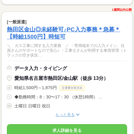
1週間以内公開
[一般派遣]
熱田区金山◎未経験可♪PC入力事務＊急募＊
【時給1500円】時短可
＼ ガス工事に関する入力業務 ／ ・専用端末での入力メイン、社
員さんのサポートなので安心♪ ・工事士さんが利用する車両管理（ト
ラックの空き状況...
データ入力・タイピング
愛知県名古屋市熱田区/金山駅（徒歩 13分）
時給1,500円～1,875円
交通費全額支給
◆勤務時間：8：30〜17：30 （休憩1時間） ...
土曜日 日曜日 祝日
もっと見る
求人詳細を見る