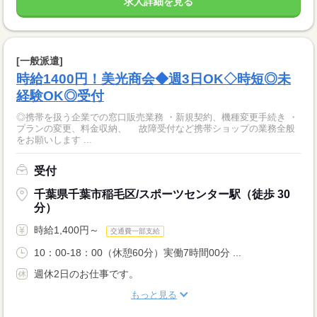
求人詳細を見る
[一般派遣]
時給1400円！美光商会◆週3日OK◇時短◎未
経験OK◎受付
◎携帯を扱う企業での窓口販売業務 ・新規契約、機種変更手続き ・
プランの変更、料金収納、 故障受付など携帯ショップの業務全般
をお願いします ...
受付
千葉県千葉市稲毛区/スポーツセンター駅（徒歩 30
分）
時給1,400円～
交通費一部支給
10：00-18：00（休憩60分）実働7時間00分 ...
週休2日のお仕事です。
もっと見る