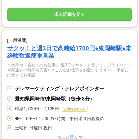
求人詳細を見る
[一般派遣]
サクッ！と週3日で高時給1700円●東岡崎駅●未
経験歓迎簡単営業
＼大手ガス会社でのお仕事／ 週3日でサクッと働いて、プライベート
や家族との時間も充実♪ ≪こんなお仕事をお願いします≫ ・事前に
はがきでお電話...
テレマーケティング・テレアポインター
愛知県岡崎市/東岡崎駅（徒歩 8分）
時給1,700円～2,125円
交通費全額支給
◆9：00〜17：00の7時間、平日週３日程度の...
土曜日 日曜日 祝日
もっと見る