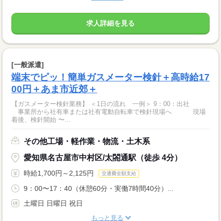
求人詳細を見る
[一般派遣]
端末でピッ！簡単ガスメーター検針＋高時給17
00円＋あま市近郊＋
【ガスメーター検針業務】 ＜1日の流れ 一例＞ 9：00：出社
事業所から社有車または社有電動自転車で検針現場へ 現場
着後、検針開始 〜...
その他工場・軽作業・物流・土木系
愛知県名古屋市中村区/太閤通駅（徒歩 4分）
時給1,700円～2,125円
交通費全額支給
9：00〜17：40（休憩60分・実働7時間40分）...
土曜日 日曜日 祝日
もっと見る