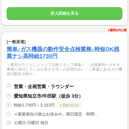
求人詳細を見る
1週間以内公開
[一般派遣]
簡単♪ガス機器の動作安全点検業務♪時短OK残
業ナシ高時給1730円
＼東邦ガスくらしショップ点検スタッフ募集／ ・点検案内ハガキを
事前に送付しているお客さま宅への訪問のみ♪ ・ご家庭にあるガス機
器の動作点検や...
営業・企画営業・ラウンダー
愛知県知立市/牛田駅（徒歩 3分）
時給1,730円～2,163円
交通費全額支給
≪家庭都合の急なお休みや、曜日固定・時間...
土曜日 日曜日 祝日