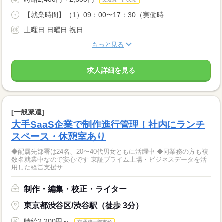
【就業時間】（1）09：00〜17：30（実働時...
土曜日 日曜日 祝日
もっと見る
求人詳細を見る
[一般派遣]
大手SaaS企業で制作進行管理！社内にランチ
スペース・休憩室あり
◆配属先部署は24名、20〜40代男女ともに活躍中 ◆同業務の方も複
数名就業中なので安心です 東証プライム上場・ビジネスデータを活
用した経営支援サ...
制作・編集・校正・ライター
東京都渋谷区/渋谷駅（徒歩 3分）
時給2,200円～
交通費一部支給