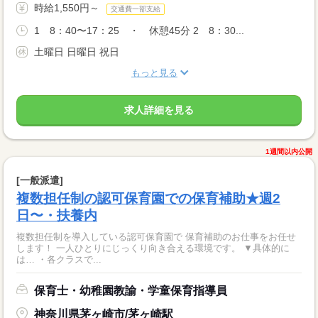
時給1,550円～
交通費一部支給
1 8：40〜17：25 ・ 休憩45分 2 8：30...
土曜日 日曜日 祝日
もっと見る
求人詳細を見る
1週間以内公開
[一般派遣]
複数担任制の認可保育園での保育補助★週2
日〜・扶養内
複数担任制を導入している認可保育園で 保育補助のお仕事をお任せ
します！ 一人ひとりにじっくり向き合える環境です。 ▼具体的に
は… ・各クラスで...
保育士・幼稚園教諭・学童保育指導員
神奈川県茅ヶ崎市/茅ヶ崎駅