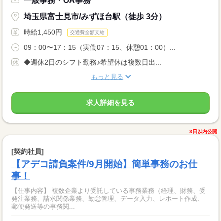
一般事務・OA事務
埼玉県富士見市/みずほ台駅（徒歩 3分）
時給1,450円
交通費全額支給
09：00〜17：15（実働07：15、休憩01：00）...
◆週休2日のシフト勤務♪希望休は複数日出...
もっと見る
求人詳細を見る
3日以内公開
[契約社員]
【アデコ請負案件/9月開始】簡単事務のお仕
事！
【仕事内容】 複数企業より受託している事務業務（経理、財務、受
発注業務、請求関係業務、勤怠管理、データ入力、レポート作成、
郵便発送等の事務関...