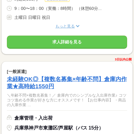
9：00〜18：00（実働：8時間） （休憩60分...
土曜日 日曜日 祝日
もっと見る
求人詳細を見る
3日以内公開
[一般派遣]
未経験OK◎【複数名募集×年齢不問】倉庫内作
業★高時給1550円
＼年齢不問×複数名募集！／ 倉庫内でのシンプルな入出庫作業♪ コツ
コツ進める作業が好きな方にオススメです！ 【お仕事内容】 ・商品
の入庫作業 ...
倉庫管理・入出荷
兵庫県神戸市東灘区/芦屋駅（バス 15分）