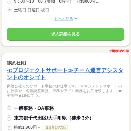
9：00〜18：00（実働：8時間） （休憩60分...
土曜日 日曜日 祝日
もっと見る
求人詳細を見る
1週間以内公開
[契約社員]
≪プロジェクトサポート≫チーム運営アシスタ
ントのオシゴト
保険会社でのサポート事務のお仕事です。 マネジメントサポートの
お仕事や、各種調整業務、庶務やアドミ業務をお任せ致します！ ★
実施中★LINEでつ...
一般事務・OA事務
東京都千代田区/大手町駅（徒歩 3分）
時給1,900円～
交通費全額支給