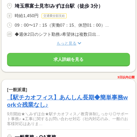
埼玉県富士見市/みずほ台駅（徒歩 3分）
時給1,450円
交通費全額支給
09：00〜17：15（実働07：15、休憩01：00）...
◆週休2日のシフト勤務♪希望休は複数日出...
もっと見る
求人詳細を見る
3日以内公開
[一般派遣]
【駅チカオフィス】あんしん長期◆簡単事務w
ork☆残業なし♪
9月開始★＼みずほ台★駅チカオフィス／教育体制しっかり◎サポー
ト事務♪ ●工事に関するお問い合わせ対応（社内対応のみ、一般のお
客様対応はありま...