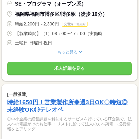
SE・プログラマ（オープン系）
福岡県福岡市博多区/博多駅（徒歩 10分）
時給2,200円～2,300円
交通費一部支給
【就業時間】（1）08：00〜17：00（実働時...
土曜日 日曜日 祝日
もっと見る
求人詳細を見る
[一般派遣]
時給1650円！営業製作所◆週3日OK◇時短◎
未経験OK◎テレオペ
◎中小企業の経営課題を解決するサービスを行っているIT企業で、法
人への電話がけのお仕事 ・リストに沿って法人の方へ架電 →必要情
報をヒアリング...