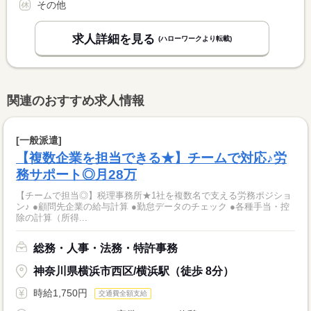
その他
求人詳細を見る
(ハローワークより転載)
関連のおすすめ求人情報
[一般派遣]
【複数企業を担当できる★】チームで対応♪労
務サポート◎月28万
【チームで担当◎】税理事務所★1社を複数名で支える労務ポジショ
ン♪ ●顧問先企業の給与計算 ●勤怠データのチェック ●各種手当・控
除の計算（所得...
総務・人事・法務・特許事務
神奈川県横浜市西区/横浜駅（徒歩 8分）
時給1,750円
交通費全額支給