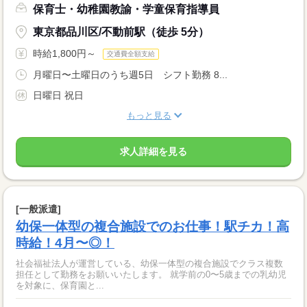
保育士・幼稚園教諭・学童保育指導員
東京都品川区/不動前駅（徒歩 5分）
時給1,800円～
交通費全額支給
月曜日〜土曜日のうち週5日 シフト勤務 8...
日曜日 祝日
もっと見る
求人詳細を見る
[一般派遣]
幼保一体型の複合施設でのお仕事！駅チカ！高
時給！4月〜◎！
社会福祉法人が運営している、幼保一体型の複合施設でクラス複数
担任として勤務をお願いいたします。 就学前の0〜5歳までの乳幼児
を対象に、保育園と...