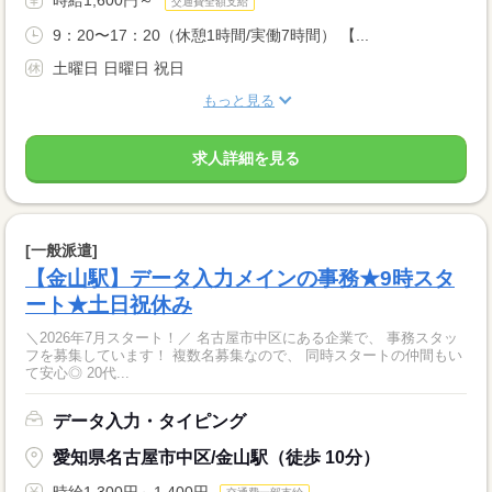
時給1,600円～
交通費全額支給
9：20〜17：20（休憩1時間/実働7時間） 【...
土曜日 日曜日 祝日
もっと見る
求人詳細を見る
[一般派遣]
【金山駅】データ入力メインの事務★9時スタ
ート★土日祝休み
＼2026年7月スタート！／ 名古屋市中区にある企業で、 事務スタッ
フを募集しています！ 複数名募集なので、 同時スタートの仲間もい
て安心◎ 20代...
データ入力・タイピング
愛知県名古屋市中区/金山駅（徒歩 10分）
時給1,300円～1,400円