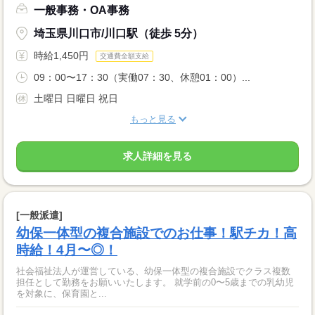
一般事務・OA事務
埼玉県川口市/川口駅（徒歩 5分）
時給1,450円
交通費全額支給
09：00〜17：30（実働07：30、休憩01：00）...
土曜日 日曜日 祝日
もっと見る
求人詳細を見る
[一般派遣]
幼保一体型の複合施設でのお仕事！駅チカ！高
時給！4月〜◎！
社会福祉法人が運営している、幼保一体型の複合施設でクラス複数
担任として勤務をお願いいたします。 就学前の0〜5歳までの乳幼児
を対象に、保育園と...