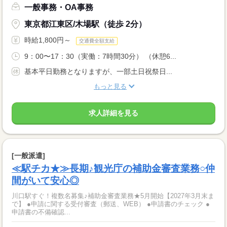
一般事務・OA事務
東京都江東区/木場駅（徒歩 2分）
時給1,800円～
交通費全額支給
9：00〜17：30（実働：7時間30分） （休憩6...
基本平日勤務となりますが、一部土日祝祭日...
もっと見る
求人詳細を見る
[一般派遣]
≪駅チカ★≫長期♪観光庁の補助金審査業務○仲
間がいて安心◎
川口駅すぐ！複数名募集♪補助金審査業務★5月開始【2027年3月末ま
で】 ●申請に関する受付審査（郵送、WEB） ●申請書のチェック ●
申請書の不備確認...