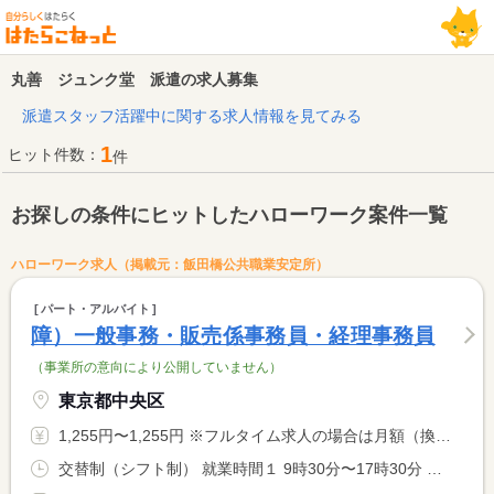
丸善 ジュンク堂 派遣の求人募集
派遣スタッフ活躍中に関する求人情報を見てみる
1
ヒット件数：
件
お探しの条件にヒットしたハローワーク案件一覧
ハローワーク求人（掲載元：飯田橋公共職業安定所）
パート・アルバイト
障）一般事務・販売係事務員・経理事務員
（事業所の意向により公開していません）
東京都中央区
1,255円〜1,255円 ※フルタイム求人の場合は月額（換算額）、パート求人の場合は時間額を表示しています。
交替制（シフト制） 就業時間１ 9時30分〜17時30分 又は 9時30分〜18時00分の時間の間の6時間以上 就業時間に関する特記事項 就業時間１は基本となるシフト例。９時３０分〜１８時００分の間 <BR> で実働７時間（休憩１時間）。具体的には面接時に要確認。