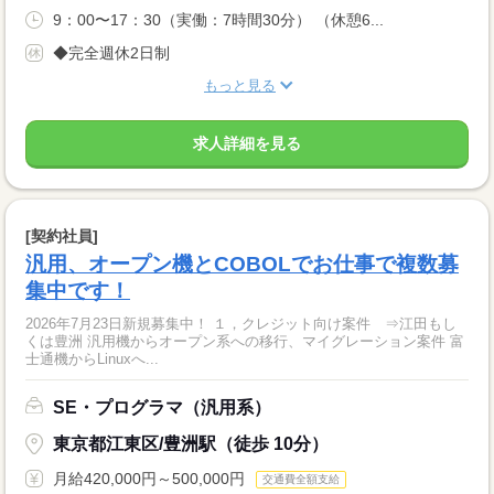
9：00〜17：30（実働：7時間30分） （休憩6...
◆完全週休2日制
もっと見る
求人詳細を見る
[契約社員]
汎用、オープン機とCOBOLでお仕事で複数募
集中です！
2026年7月23日新規募集中！ １，クレジット向け案件 ⇒江田もし
くは豊洲 汎用機からオープン系への移行、マイグレーション案件 富
士通機からLinuxへ...
SE・プログラマ（汎用系）
東京都江東区/豊洲駅（徒歩 10分）
月給420,000円～500,000円
交通費全額支給