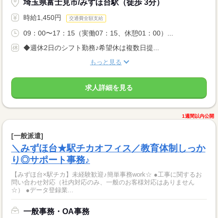
埼玉県富士見市/みずほ台駅（徒歩 3分）
時給1,450円
交通費全額支給
09：00〜17：15（実働07：15、休憩01：00）...
◆週休2日のシフト勤務♪希望休は複数日提...
もっと見る
求人詳細を見る
1週間以内公開
[一般派遣]
＼みずほ台★駅チカオフィス／教育体制しっか
り◎サポート事務♪
【みずほ台×駅チカ】未経験歓迎♪簡単事務work☆ ●工事に関するお
問い合わせ対応（社内対応のみ、一般のお客様対応はありません
☆） ●データ登録業...
一般事務・OA事務