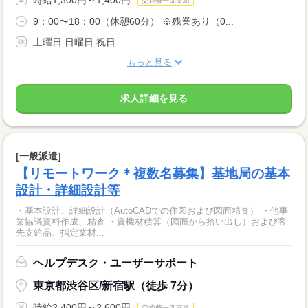
交通費一部支給
9：00〜18：00（休憩60分） ※残業あり（0...
土曜日 日曜日 祝日
もっと見る
求人詳細を見る
[一般派遣]
【リモートワーク＊複数名募集】基地局の基本
設計・詳細設計等
・基本設計、詳細設計（AutoCADでの作図および図面精査） ・他事
業協議資料作成、精査 ・資機材積算（図面から拾い出し）および客
先支給品、指定業材...
ヘルプデスク・ユーザーサポート
東京都渋谷区/新宿駅（徒歩 7分）
時給2,400円～2,600円
交通費一部支給