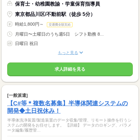
保育士・幼稚園教諭・学童保育指導員
東京都品川区/不動前駅（徒歩 5分）
時給1,800円～
交通費全額支給
月曜日〜土曜日のうち週5日 シフト勤務 8...
日曜日 祝日
もっと見る
求人詳細を見る
[一般派遣]
【C#等＊複数名募集】半導体関連システムの
開発◆土日祝休み！
半導体洗浄装置/製造装置のデータ収集/管理、リモート操作を行うシ
ステムの開発をお任せします。 【詳細】 データのロギング、パラメ
ータ編集/履歴管...