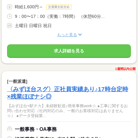
時給1,600円～
交通費全額支給
9：00〜17：00（実働：7時間） （休憩60分...
土曜日 日曜日 祝日
もっと見る
求人詳細を見る
1週間以内公開
[一般派遣]
〈みずほ台スグ〉正社員実績あり♪17時台定時
×残業ほぼナシ◎
【みずほ台×駅チカ】未経験歓迎♪簡単事務work☆ ●工事に関するお
問い合わせ対応（社内対応のみ、一般のお客様対応はありません
☆） ●データ登録業...
一般事務・OA事務