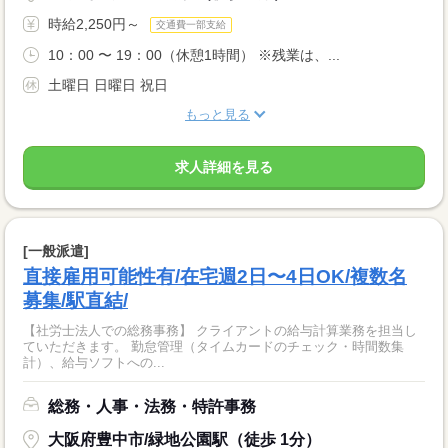
時給2,250円～
交通費一部支給
10：00 〜 19：00（休憩1時間） ※残業は、...
土曜日 日曜日 祝日
もっと見る
求人詳細を見る
[一般派遣]
直接雇用可能性有/在宅週2日〜4日OK/複数名
募集/駅直結/
【社労士法人での総務事務】 クライアントの給与計算業務を担当し
ていただきます。 勤怠管理（タイムカードのチェック・時間数集
計）、給与ソフトへの...
総務・人事・法務・特許事務
大阪府豊中市/緑地公園駅（徒歩 1分）