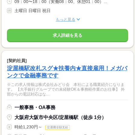
09：00〜18：00（実働08：00、休憩01：00）...
土曜日 日曜日 祝日
もっと見る
求人詳細を見る
[契約社員]
淀屋橋駅改札スグ★扶養内★直接雇用！メガバ
ンクで金融事務です
※この求人情報は株式会社みどり会 本社による職業紹介になりま
す。 【大手銀行グループでの未経験OK＆事務軽作業のお仕事】 外
部からの電話対応はな...
一般事務・OA事務
大阪府大阪市中央区/淀屋橋駅（徒歩 1分）
時給1,230円～
交通費全額支給