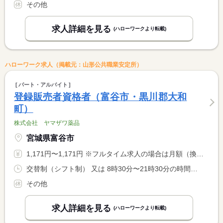
その他
求人詳細を見る
(ハローワークより転載)
ハローワーク求人（掲載元：山形公共職業安定所）
パート・アルバイト
登録販売者資格者（富谷市・黒川郡大和
町）
株式会社 ヤマザワ薬品
宮城県富谷市
1,171円〜1,171円 ※フルタイム求人の場合は月額（換算額）、パート求人の場合は時間額を表示しています。
交替制（シフト制） 又は 8時30分〜21時30分の時間の間の6時間以上 就業時間に関する特記事項 早番・遅番交替制 <BR> 早番のみ不可 <BR> 土日祝日出勤可能な方
その他
求人詳細を見る
(ハローワークより転載)