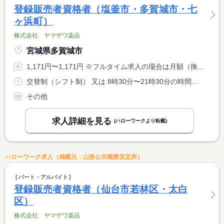
登録販売者資格者（塩釜市・多賀城市・七
ヶ浜町）
株式会社 ヤマザワ薬品
宮城県多賀城市
1,171円〜1,171円 ※フルタイム求人の場合は月額（換算額）、パート求人の場合は時間額を表示しています。
交替制（シフト制） 又は 8時30分〜21時30分の時間の間の6時間以上 就業時間に関する特記事項 早番・遅番交替制 <BR> 早番のみ不可
その他
求人詳細を見る
(ハローワークより転載)
ハローワーク求人（掲載元：山形公共職業安定所）
パート・アルバイト
登録販売者資格者（仙台市若林区・太白
区）
株式会社 ヤマザワ薬品