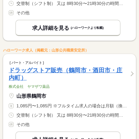
交替制（シフト制） 又は 8時30分〜21時30分の時間の間の6時間以上 就業時間に関する特記事項 早番・遅番交替制 <BR> 早番のみ希望不可 <BR> ６時間〜８時間
その他
求人詳細を見る
(ハローワークより転載)
ハローワーク求人（掲載元：山形公共職業安定所）
パート・アルバイト
ドラッグストア販売（鶴岡市・酒田市・庄
内町）
株式会社 ヤマザワ薬品
山形県鶴岡市
1,085円〜1,085円 ※フルタイム求人の場合は月額（換算額）、パート求人の場合は時間額を表示しています。
交替制（シフト制） 又は 8時30分〜21時30分の時間の間の6時間以上 就業時間に関する特記事項 早番・遅番交替制 <BR> 早番のみの勤務不可 <BR> 土日祝日出勤可能な方
その他