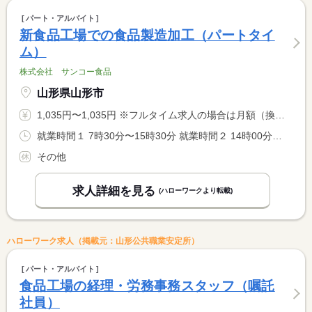
パート・アルバイト
新食品工場での食品製造加工（パートタイ
ム）
株式会社 サンコー食品
山形県山形市
1,035円〜1,035円 ※フルタイム求人の場合は月額（換算額）、パート求人の場合は時間額を表示しています。
就業時間１ 7時30分〜15時30分 就業時間２ 14時00分〜22時00分 又は 7時00分〜23時00分の時間の間の6時間程度 就業時間に関する特記事項 ・ご都合に合わせてお選びください <BR> <BR> ・扶養内勤務をご希望の場合はアルバイト契約となります。
その他
求人詳細を見る
(ハローワークより転載)
ハローワーク求人（掲載元：山形公共職業安定所）
パート・アルバイト
食品工場の経理・労務事務スタッフ（嘱託
社員）