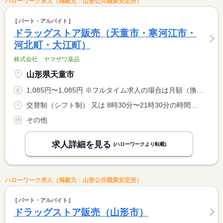
ハローワーク求人（掲載元：山形公共職業安定所）
パート・アルバイト
ドラッグストア販売（天童市・寒河江市・
河北町・大江町）
株式会社 ヤマザワ薬品
山形県天童市
1,085円〜1,085円 ※フルタイム求人の場合は月額（換算額）、パート求人の場合は時間額を表示しています。
交替制（シフト制） 又は 8時30分〜21時30分の時間の間の6時間以上 就業時間に関する特記事項 早番・遅番交替制 <BR> 早番のみ希望不可 <BR> 土日祝日出勤可能な方
その他
求人詳細を見る
(ハローワークより転載)
ハローワーク求人（掲載元：山形公共職業安定所）
パート・アルバイト
ドラッグストア販売（山形市）