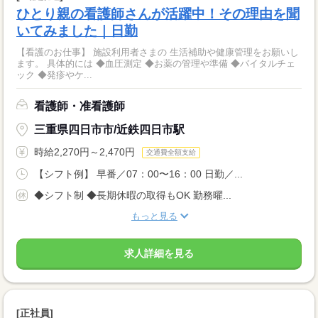
ひとり親の看護師さんが活躍中！その理由を聞
いてみました｜日勤
【看護のお仕事】 施設利用者さまの 生活補助や健康管理をお願いし
ます。 具体的には ◆血圧測定 ◆お薬の管理や準備 ◆バイタルチェ
ック ◆発疹やケ...
看護師・准看護師
三重県四日市市/近鉄四日市駅
時給2,270円～2,470円
交通費全額支給
【シフト例】 早番／07：00〜16：00 日勤／...
◆シフト制 ◆長期休暇の取得もOK 勤務曜...
もっと見る
求人詳細を見る
[正社員]