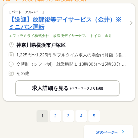
パート・アルバイト
【送迎】放課後等デイサービス（金井）※
ミニバン運転
エフィラミライ株式会社 放課後デイサービス トイロ 金井
神奈川県横浜市戸塚区
1,225円〜1,225円 ※フルタイム求人の場合は月額（換算額）、パート求人の場合は時間額を表示しています。
交替制（シフト制） 就業時間１ 13時30分〜15時30分 就業時間２ 17時30分〜19時30分 就業時間に関する特記事項 ＊（１）（２）は送りと迎えの時間帯例 <BR> ※教室状況により多少前後する可能性あり <BR> ＊基本の勤務時間は１送迎につき２時間ですが、交通事情により <BR> ３時間になることがあります。
その他
求人詳細を見る
(ハローワークより転載)
1
2
3
4
5
次のページへ