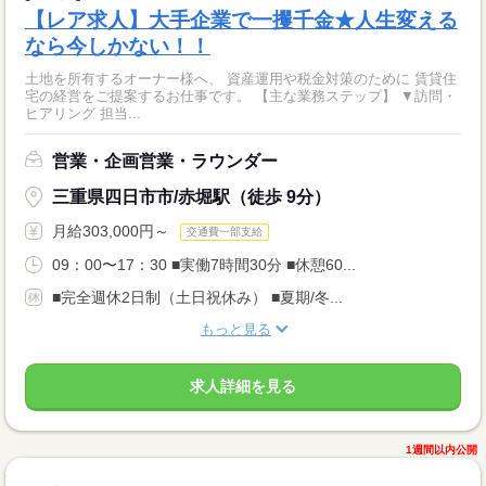
【レア求人】大手企業で一攫千金★人生変える
なら今しかない！！
土地を所有するオーナー様へ、 資産運用や税金対策のために 賃貸住
宅の経営をご提案するお仕事です。 【主な業務ステップ】 ▼訪問・
ヒアリング 担当...
営業・企画営業・ラウンダー
三重県四日市市/赤堀駅（徒歩 9分）
月給303,000円～
交通費一部支給
09：00〜17：30 ■実働7時間30分 ■休憩60...
■完全週休2日制（土日祝休み） ■夏期/冬...
もっと見る
求人詳細を見る
1週間以内公開