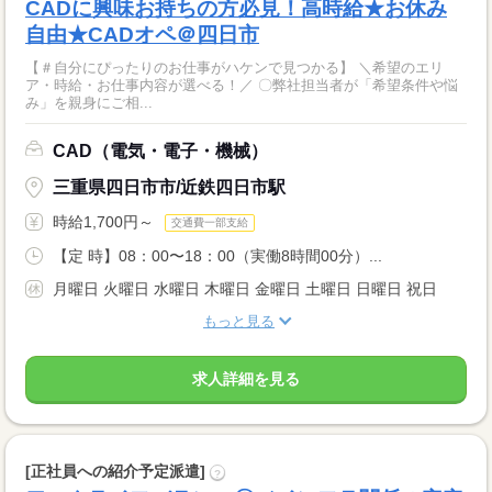
CADに興味お持ちの方必見！高時給★お休み
自由★CADオペ＠四日市
【＃自分にぴったりのお仕事がハケンで見つかる】 ＼希望のエリ
ア・時給・お仕事内容が選べる！／ 〇弊社担当者が「希望条件や悩
み」を親身にご相...
CAD（電気・電子・機械）
三重県四日市市/近鉄四日市駅
時給1,700円～
交通費一部支給
【定 時】08：00〜18：00（実働8時間00分）...
月曜日 火曜日 水曜日 木曜日 金曜日 土曜日 日曜日 祝日
もっと見る
求人詳細を見る
[正社員への紹介予定派遣]
?