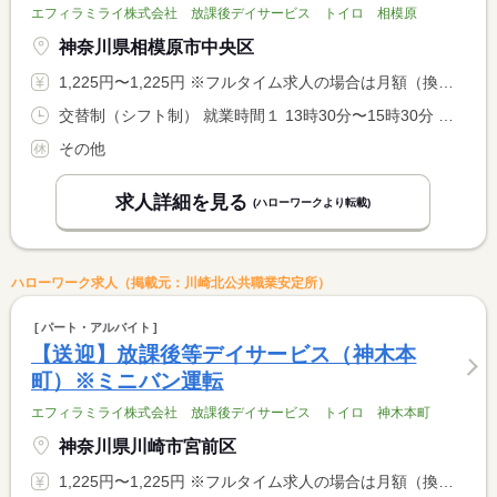
エフィラミライ株式会社 放課後デイサービス トイロ 相模原
神奈川県相模原市中央区
1,225円〜1,225円 ※フルタイム求人の場合は月額（換算額）、パート求人の場合は時間額を表示しています。
交替制（シフト制） 就業時間１ 13時30分〜15時30分 就業時間２ 17時30分〜19時30分 就業時間に関する特記事項 ＊（１）（２）は送りと迎えの時間帯例 <BR> ※教室状況により多少前後する可能性あり <BR> ＊基本の勤務時間は１送迎につき２時間ですが、交通事情により <BR> ３時間になることがあります。
その他
求人詳細を見る
(ハローワークより転載)
ハローワーク求人（掲載元：川崎北公共職業安定所）
パート・アルバイト
【送迎】放課後等デイサービス（神木本
町）※ミニバン運転
エフィラミライ株式会社 放課後デイサービス トイロ 神木本町
神奈川県川崎市宮前区
1,225円〜1,225円 ※フルタイム求人の場合は月額（換算額）、パート求人の場合は時間額を表示しています。