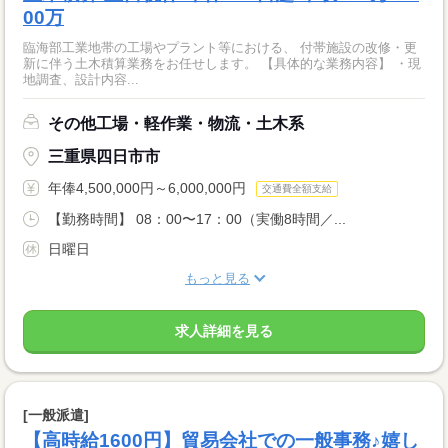
00万
臨海部工業地帯の工場やプラント等における、 付帯施設の改修・更
新に伴う土木積算業務をお任せします。 【具体的な業務内容】 ・現
地調査、設計内容...
その他工場・軽作業・物流・土木系
三重県四日市市
年俸4,500,000円～6,000,000円
交通費全額支給
【勤務時間】 08：00〜17：00（実働8時間／...
日曜日
もっと見る
求人詳細を見る
[一般派遣]
【高時給1600円】貿易会社での一般事務♪嬉し