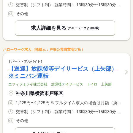
交替制（シフト制） 就業時間１ 13時30分〜15時30分 就業時間２ 17時30分〜19時30分 就業時間に関する特記事項 ＊（１）（２）は送りと迎えの時間帯例 <BR> ※教室状況により多少前後する可能性あり <BR> ＊基本の勤務時間は１送迎につき２時間ですが、交通事情により <BR> ３時間になることがあります。
その他
求人詳細を見る
(ハローワークより転載)
ハローワーク求人（掲載元：戸塚公共職業安定所）
パート・アルバイト
【送迎】放課後等デイサービス（上矢部）
※ミニバン運転
エフィラミライ株式会社 放課後デイサービス トイロ 上矢部
神奈川県横浜市戸塚区
1,225円〜1,225円 ※フルタイム求人の場合は月額（換算額）、パート求人の場合は時間額を表示しています。
交替制（シフト制） 就業時間１ 13時30分〜15時30分 就業時間２ 17時30分〜19時30分 就業時間に関する特記事項 ＊（１）（２）は送りと迎えの時間帯例 <BR> ※教室状況により多少前後する可能性あり <BR> ＊基本の勤務時間は１送迎につき２時間ですが、交通事情により <BR> ３時間になることがあります。
その他