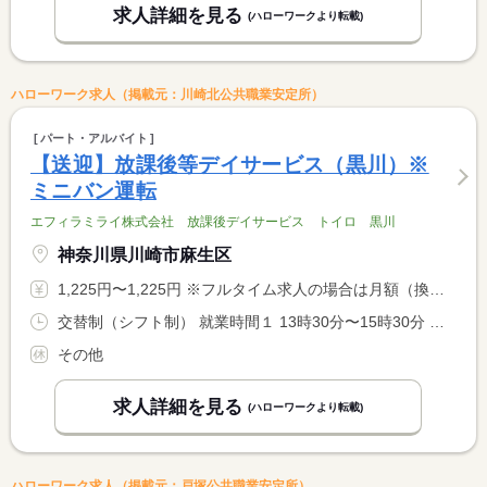
求人詳細を見る
(ハローワークより転載)
ハローワーク求人（掲載元：川崎北公共職業安定所）
パート・アルバイト
【送迎】放課後等デイサービス（黒川）※
ミニバン運転
エフィラミライ株式会社 放課後デイサービス トイロ 黒川
神奈川県川崎市麻生区
1,225円〜1,225円 ※フルタイム求人の場合は月額（換算額）、パート求人の場合は時間額を表示しています。
交替制（シフト制） 就業時間１ 13時30分〜15時30分 就業時間２ 17時30分〜19時30分 就業時間に関する特記事項 ＊（１）（２）は送りと迎えの時間帯例 <BR> ※教室状況により多少前後する可能性あり <BR> ＊基本の勤務時間は１送迎につき２時間ですが、交通事情により <BR> ３時間になることがあります。
その他
求人詳細を見る
(ハローワークより転載)
ハローワーク求人（掲載元：戸塚公共職業安定所）