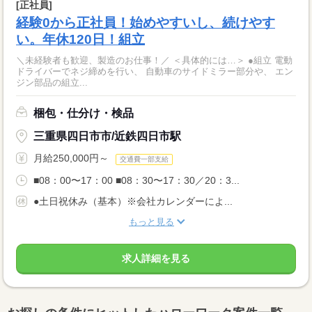
[正社員]
経験0から正社員！始めやすいし、続けやす
い。年休120日！組立
＼未経験者も歓迎、製造のお仕事！／ ＜具体的には…＞ ●組立 電動
ドライバーでネジ締めを行い、 自動車のサイドミラー部分や、 エン
ジン部品の組立...
梱包・仕分け・検品
三重県四日市市/近鉄四日市駅
月給250,000円～
交通費一部支給
■08：00〜17：00 ■08：30〜17：30／20：3...
●土日祝休み（基本）※会社カレンダーによ...
もっと見る
求人詳細を見る