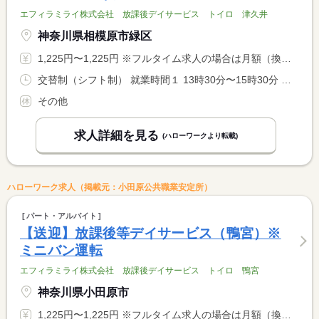
エフィラミライ株式会社 放課後デイサービス トイロ 津久井
神奈川県相模原市緑区
1,225円〜1,225円 ※フルタイム求人の場合は月額（換算額）、パート求人の場合は時間額を表示しています。
交替制（シフト制） 就業時間１ 13時30分〜15時30分 就業時間２ 17時30分〜19時30分 就業時間に関する特記事項 ＊（１）（２）は送りと迎えの時間帯例 <BR> ※教室状況により多少前後する可能性あり <BR> ＊基本の勤務時間は１送迎につき２時間ですが、交通事情により <BR> ３時間になることがあります。
その他
求人詳細を見る
(ハローワークより転載)
ハローワーク求人（掲載元：小田原公共職業安定所）
パート・アルバイト
【送迎】放課後等デイサービス（鴨宮）※
ミニバン運転
エフィラミライ株式会社 放課後デイサービス トイロ 鴨宮
神奈川県小田原市
1,225円〜1,225円 ※フルタイム求人の場合は月額（換算額）、パート求人の場合は時間額を表示しています。