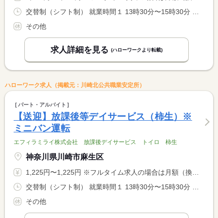
交替制（シフト制） 就業時間１ 13時30分〜15時30分 就業時間２ 17時30分〜19時30分 就業時間に関する特記事項 ＊（１）（２）は送りと迎えの時間帯例 <BR> ※教室状況により多少前後する可能性あり <BR> ＊基本の勤務時間は１送迎につき２時間ですが、交通事情により <BR> ３時間になることがあります。
その他
求人詳細を見る
(ハローワークより転載)
ハローワーク求人（掲載元：川崎北公共職業安定所）
パート・アルバイト
【送迎】放課後等デイサービス（柿生）※
ミニバン運転
エフィラミライ株式会社 放課後デイサービス トイロ 柿生
神奈川県川崎市麻生区
1,225円〜1,225円 ※フルタイム求人の場合は月額（換算額）、パート求人の場合は時間額を表示しています。
交替制（シフト制） 就業時間１ 13時30分〜15時30分 就業時間２ 17時30分〜19時30分 就業時間に関する特記事項 ＊（１）（２）は送りと迎えの時間帯例 <BR> ※教室状況により多少前後する可能性あり <BR> ＊基本の勤務時間は１送迎につき２時間ですが、交通事情により <BR> ３時間になることがあります。
その他