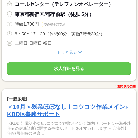
コールセンター（テレフォンオペレーター）
東京都新宿区/都庁前駅（徒歩 5分）
時給1,700円
交通費全額支給
8：50〜17：20（休憩60分、実働7時間30分）...
土曜日 日曜日 祝日
もっと見る
求人詳細を見る
1週間以内公開
[一般派遣]
＜10月＞残業ほぼなし！コツコツ作業メイン♪
KDDI×事務サポート
《KDDI》電話少なめ♪コツコツ作業メイン！部内サポート☆〜海外赴
任者の健康診断に関する事務サポートをオマカセします〜 〇海外赴
任前/帰任時の健康...