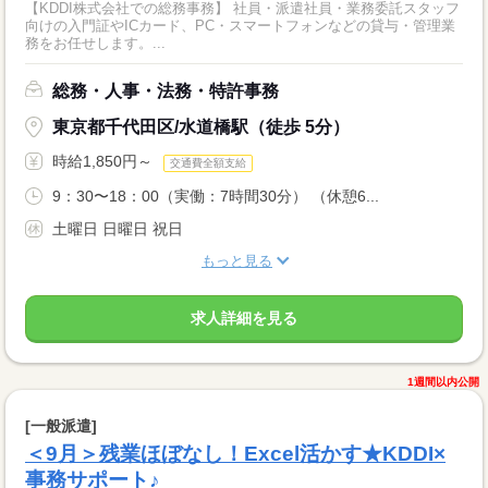
【KDDI株式会社での総務事務】 社員・派遣社員・業務委託スタッフ
向けの入門証やICカード、PC・スマートフォンなどの貸与・管理業
務をお任せします。...
総務・人事・法務・特許事務
東京都千代田区/水道橋駅（徒歩 5分）
時給1,850円～
交通費全額支給
9：30〜18：00（実働：7時間30分） （休憩6...
土曜日 日曜日 祝日
もっと見る
求人詳細を見る
1週間以内公開
[一般派遣]
＜9月＞残業ほぼなし！Excel活かす★KDDI×
事務サポート♪