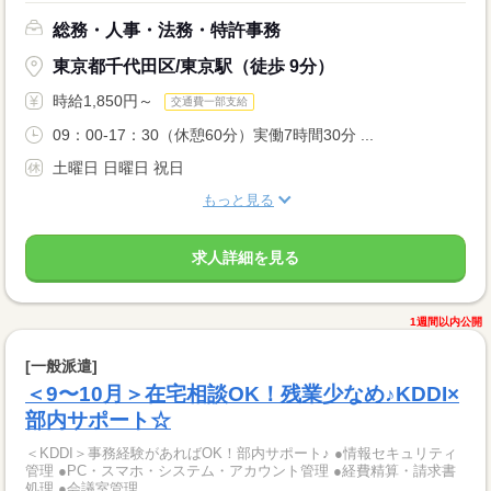
総務・人事・法務・特許事務
東京都千代田区/東京駅（徒歩 9分）
時給1,850円～
交通費一部支給
09：00-17：30（休憩60分）実働7時間30分 ...
土曜日 日曜日 祝日
もっと見る
求人詳細を見る
1週間以内公開
[一般派遣]
＜9〜10月＞在宅相談OK！残業少なめ♪KDDI×
部内サポート☆
＜KDDI＞事務経験があればOK！部内サポート♪ ●情報セキュリティ
管理 ●PC・スマホ・システム・アカウント管理 ●経費精算・請求書
処理 ●会議室管理...