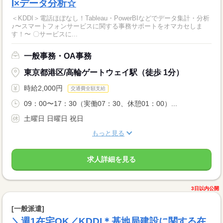
I×データ分析☆
＜KDDI＞電話ほぼなし！Tableau・PowerBIなどでデータ集計・分析
♪〜スマートフォンサービスに関する事務サポートをオマカセしま
す！〜 〇サービスに...
一般事務・OA事務
東京都港区/高輪ゲートウェイ駅（徒歩 1分）
時給2,000円
交通費全額支給
09：00〜17：30（実働07：30、休憩01：00）...
土曜日 日曜日 祝日
もっと見る
求人詳細を見る
3日以内公開
[一般派遣]
＼週1在宅OK／KDDI＊基地局建設に関する在