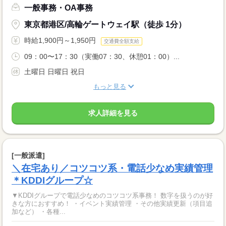
一般事務・OA事務
東京都港区/高輪ゲートウェイ駅（徒歩 1分）
時給1,900円～1,950円
交通費全額支給
09：00〜17：30（実働07：30、休憩01：00）...
土曜日 日曜日 祝日
もっと見る
求人詳細を見る
[一般派遣]
＼在宅あり／コツコツ系・電話少なめ実績管理
＊KDDIグループ☆
▼KDDIグループで電話少なめのコツコツ系事務！ 数字を扱うのが好
きな方におすすめ！ ・イベント実績管理 ・その他実績更新（項目追
加など） ・各種...