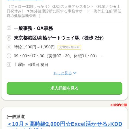
《フォロー体制しっかり》KDDIの人事アシスタント《残業ナシ★土
日祝休み》 ▼海外健康診断に関する事務サポート・海外赴任前/帰任
時の健康診断管理（...
一般事務・OA事務
東京都港区/高輪ゲートウェイ駅（徒歩 2分）
時給1,900円～1,950円
交通費全額支給
09：00〜17：30（実働07：30、休憩01：00）...
土曜日 日曜日 祝日
もっと見る
求人詳細を見る
3日以内公開
[一般派遣]
＜10月＞高時給2,000円☆Excel活かせる♪KDD