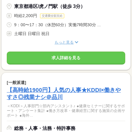
東京都港区/虎ノ門駅（徒歩 3分）
時給2,200円
交通費全額支給
9：00〜17：30（休憩60分）実働7時間30分 ...
土曜日 日曜日 祝日
もっと見る
求人詳細を見る
[一般派遣]
【高時給1900円】人気の人事★KDDI×働きや
すさ◎残業ナシ＠品川
＜KDDI＞人事部門☆部内アシスタント♪ ●健康セミナーに関するサポ
ート・アンケート集計 ●働き方改革・健康経営に関する施策の企画サ
ポート ●海外...
総務・人事・法務・特許事務