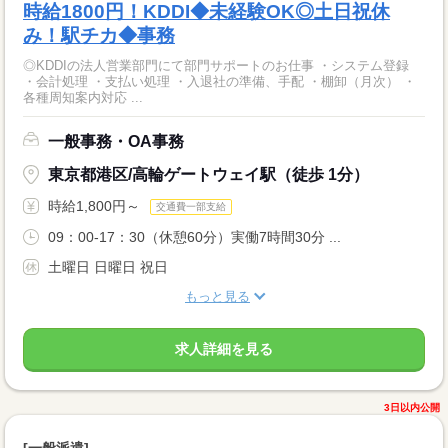
時給1800円！KDDI◆未経験OK◎土日祝休
み！駅チカ◆事務
◎KDDIの法人営業部門にて部門サポートのお仕事 ・システム登録
・会計処理 ・支払い処理 ・入退社の準備、手配 ・棚卸（月次） ・
各種周知案内対応 ...
一般事務・OA事務
東京都港区/高輪ゲートウェイ駅（徒歩 1分）
時給1,800円～
交通費一部支給
09：00-17：30（休憩60分）実働7時間30分 ...
土曜日 日曜日 祝日
もっと見る
求人詳細を見る
3日以内公開
[一般派遣]