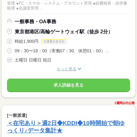
管理 ●PC・スマホ・システム・アカウント管理 ●経費精算・請求書
処理 ●会議室管理...
一般事務・OA事務
東京都港区/高輪ゲートウェイ駅（徒歩 2分）
時給1,900円
交通費全額支給
09：30〜18：00（実働07：30、休憩01：00）...
土曜日 日曜日 祝日
もっと見る
求人詳細を見る
1週間以内公開
[一般派遣]
＜在宅あり＞週2日◆KDDI◆10時開始で朝ゆ
っくり♪データ集計★