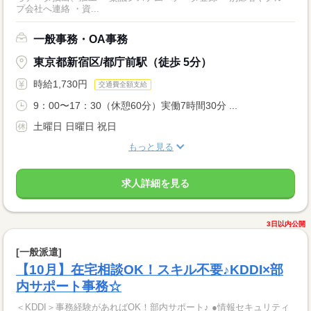
プ会社へ連絡 ・資...
一般事務・OA事務
東京都新宿区/都庁前駅（徒歩 5分）
時給1,730円
交通費全額支給
9：00〜17：30（休憩60分）実働7時間30分 ...
土曜日 日曜日 祝日
もっと見る
求人詳細を見る
3日以内公開
[一般派遣]
【10月】在宅相談OK！スキル不要♪KDDI×部
内サポート事務☆
＜KDDI＞事務経験があればOK！部内サポート♪ ●情報セキュリティ