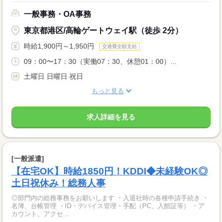
一般事務・OA事務
東京都港区/高輪ゲートウェイ駅（徒歩 2分）
時給1,900円～1,950円
交通費全額支給
09：00〜17：30（実働07：30、休憩01：00）...
土曜日 日曜日 祝日
もっと見る
求人詳細を見る
[一般派遣]
【在宅OK】時給1850円！KDDI◆未経験OK◎
土日祝休み！総務人事
◎部門内の総務事務をお願いします ・入退社時の各種申請手続き ・
名簿、台帳管理 ・ID・デバイス管理・手配（PC、入館証等） ・ア
カウント、アクセ...