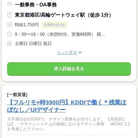
一般事務・OA事務
東京都港区/高輪ゲートウェイ駅（徒歩 1分）
時給1,750円
交通費全額支給
9：00〜18：00（休憩60分、実働8時間） 残...
土曜日 日曜日 祝日
もっと見る
求人詳細を見る
[一般派遣]
【フルリモ×時3900円】KDDIで働く＊残業ほ
ぼなし／UIデザイナー
大手通信会社KDDIで、デザイン業務をお任せします。 【具体的に
は】 ・デザインシステムの構築におけるデザイン業務 ‐WCAG 2.2
を考慮したアクセシ...