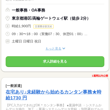
一般事務・OA事務
東京都港区/高輪ゲートウェイ駅（徒歩 2分）
時給1,900円
交通費全額支給
09：30〜18：00（実働07：30、休憩01：00）...
土曜日 日曜日 祝日
もっと見る
求人詳細を見る
1週間以内公開
[一般派遣]
在宅あり♪未経験から始めるカンタン事務★時
給1730 円
【PC入力ができればOK＊カンタン事務】 ●稟議申請 ・システムか
らデータ抽出、加工 ・稟議システムへデータ登録 ・別部署やグルー