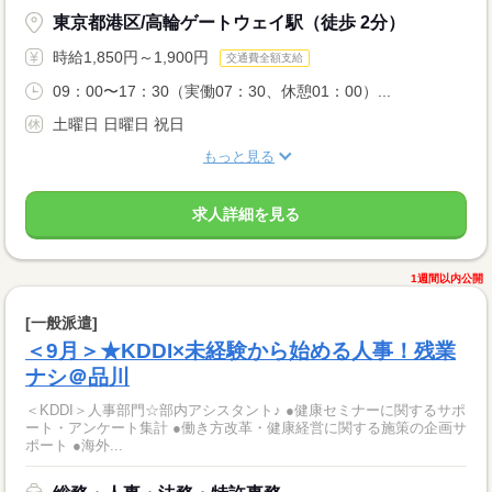
東京都港区/高輪ゲートウェイ駅（徒歩 2分）
時給1,850円～1,900円
交通費全額支給
09：00〜17：30（実働07：30、休憩01：00）...
土曜日 日曜日 祝日
もっと見る
求人詳細を見る
1週間以内公開
[一般派遣]
＜9月＞★KDDI×未経験から始める人事！残業
ナシ＠品川
＜KDDI＞人事部門☆部内アシスタント♪ ●健康セミナーに関するサポ
ート・アンケート集計 ●働き方改革・健康経営に関する施策の企画サ
ポート ●海外...