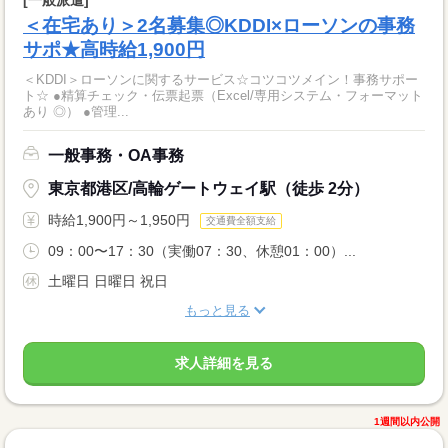
＜在宅あり＞2名募集◎KDDI×ローソンの事務
サポ★高時給1,900円
＜KDDI＞ローソンに関するサービス☆コツコツメイン！事務サポー
ト☆ ●精算チェック・伝票起票（Excel/専用システム・フォーマット
あり ◎） ●管理...
一般事務・OA事務
東京都港区/高輪ゲートウェイ駅（徒歩 2分）
時給1,900円～1,950円
交通費全額支給
09：00〜17：30（実働07：30、休憩01：00）...
土曜日 日曜日 祝日
もっと見る
求人詳細を見る
1週間以内公開