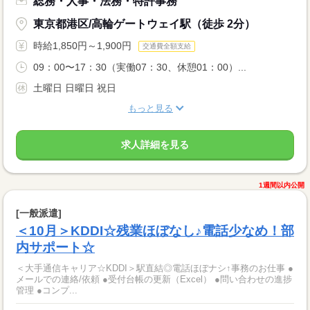
総務・人事・法務・特許事務
東京都港区/高輪ゲートウェイ駅（徒歩 2分）
時給1,850円～1,900円
交通費全額支給
09：00〜17：30（実働07：30、休憩01：00）...
土曜日 日曜日 祝日
もっと見る
求人詳細を見る
1週間以内公開
[一般派遣]
＜10月＞KDDI☆残業ほぼなし♪電話少なめ！部
内サポート☆
＜大手通信キャリア☆KDDI＞駅直結◎電話ほぼナシ↑事務のお仕事 ●
メールでの連絡/依頼 ●受付台帳の更新（Excel） ●問い合わせの進捗
管理 ●コンプ...