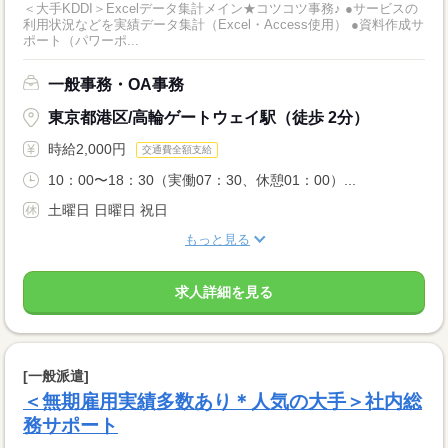
＜大手KDDI＞Excelデータ集計メイン★コツコツ事務♪ ●サービスの
利用状況などを実績データ集計（Excel・Access使用） ●資料作成サ
ポート（パワーポ...
一般事務・OA事務
東京都港区/高輪ゲートウェイ駅（徒歩 2分）
時給2,000円
交通費全額支給
10：00〜18：30（実働07：30、休憩01：00）...
土曜日 日曜日 祝日
もっと見る
求人詳細を見る
[一般派遣]
＜無期雇用実績多数あり＊人気の大手＞社内総
務サポート