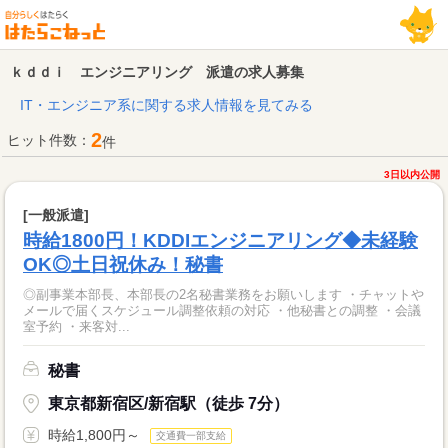
ｋｄｄｉ エンジニアリング 派遣の求人募集
IT・エンジニア系に関する求人情報を見てみる
2
ヒット件数：
件
3日以内公開
[一般派遣]
時給1800円！KDDIエンジニアリング◆未経験
OK◎土日祝休み！秘書
◎副事業本部長、本部長の2名秘書業務をお願いします ・チャットや
メールで届くスケジュール調整依頼の対応 ・他秘書との調整 ・会議
室予約 ・来客対...
秘書
東京都新宿区/新宿駅（徒歩 7分）
時給1,800円～
交通費一部支給