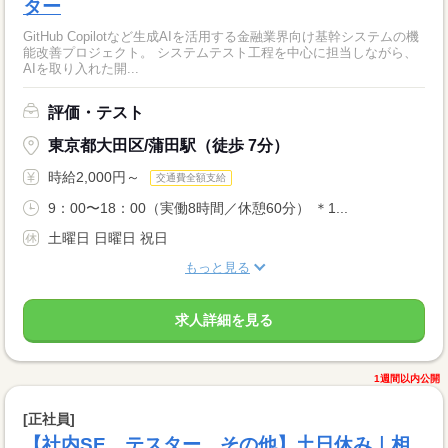
ター
GitHub Copilotなど生成AIを活用する金融業界向け基幹システムの機
能改善プロジェクト。 システムテスト工程を中心に担当しながら、
AIを取り入れた開...
評価・テスト
東京都大田区/蒲田駅（徒歩 7分）
時給2,000円～
交通費全額支給
9：00〜18：00（実働8時間／休憩60分） ＊1...
土曜日 日曜日 祝日
もっと見る
求人詳細を見る
1週間以内公開
[正社員]
【社内SE、テスター、その他】土日休み｜相