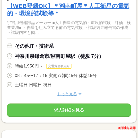
【WEB登録OK】＊湘南町屋＊人工衛星の電気
的・環境的試験等＊
宇宙用機器部品メーカー ■人工衛星の電気的・環境的試験、評価、検
査業務■ ・衛星を組み立てる前の電気試験 ・試験結果報告書の作成
・試験内容と図...
その他IT・技術系
神奈川県鎌倉市/湘南町屋駅（徒歩 7分）
時給1,950円～
交通費全額支給
08：45〜17：15 実働7時間45分 休憩45分
土曜日 日曜日 祝日
もっと見る
求人詳細を見る
3日以内公開