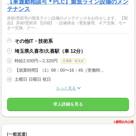
【車通勤相談可＊PLC】製造ライン設備のメン
テナンス
床材/壁紙等の製造ライン設備のメンテナンスをお任せします。 【製
品】 床材/壁紙等 【詳細】 ・設備保全（電気修理、ギア交換、モー
ター交換、クー...
その他IT・技術系
埼玉県久喜市/久喜駅（車 12分）
時給2,030円～2,320円
交通費一部支給
【就業時間】（1）08：00〜16：45（実働時...
土曜日 日曜日 祝日
もっと見る
求人詳細を見る
1週間以内公開
[一般派遣]