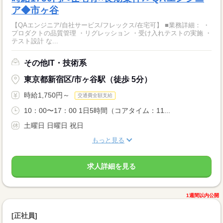
ア◆市ヶ谷
【QAエンジニア/自社サービス/フレックス/在宅可】 ■業務詳細： ・
プロダクトの品質管理 ・リグレッション ・受け入れテストの実施 ・
テスト設計 な...
その他IT・技術系
東京都新宿区/市ヶ谷駅（徒歩 5分）
時給1,750円～
交通費全額支給
10：00〜17：00 1日5時間（コアタイム：11...
土曜日 日曜日 祝日
もっと見る
求人詳細を見る
1週間以内公開
[正社員]