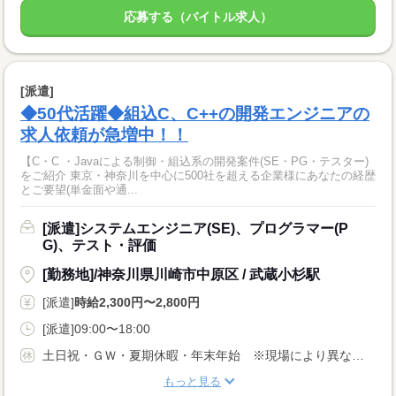
応募する（バイトル求人）
[派遣]
◆50代活躍◆組込C、C++の開発エンジニアの
求人依頼が急増中！！
【C・C ・Javaによる制御・組込系の開発案件(SE・PG・テスター)
をご紹介 東京・神奈川を中心に500社を超える企業様にあなたの経歴
とご要望(単金面や通...
[派遣]システムエンジニア(SE)、プログラマー(P
G)、テスト・評価
[勤務地]/神奈川県川崎市中原区 / 武蔵小杉駅
[派遣]
時給2,300円〜2,800円
[派遣]09:00〜18:00
土日祝・ＧＷ・夏期休暇・年末年始 ※現場により異なる 年次有給休暇制度あり(10日/年) ※契約6ヵ月以上から発生
もっと見る