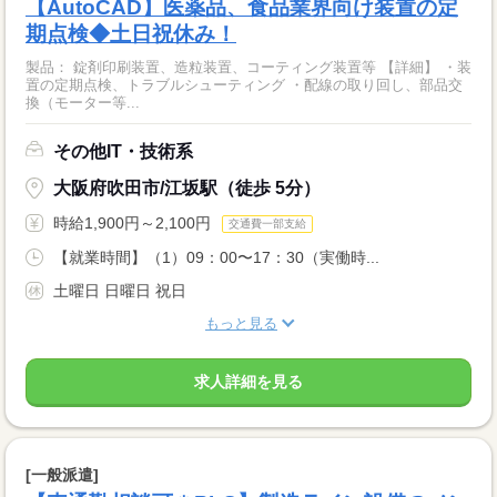
【AutoCAD】医薬品、食品業界向け装置の定
期点検◆土日祝休み！
製品： 錠剤印刷装置、造粒装置、コーティング装置等 【詳細】 ・装
置の定期点検、トラブルシューティング ・配線の取り回し、部品交
換（モーター等...
その他IT・技術系
大阪府吹田市/江坂駅（徒歩 5分）
時給1,900円～2,100円
交通費一部支給
【就業時間】（1）09：00〜17：30（実働時...
土曜日 日曜日 祝日
もっと見る
求人詳細を見る
[一般派遣]