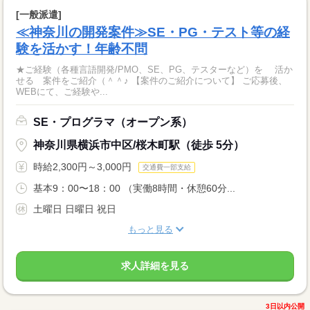
[一般派遣]
≪神奈川の開発案件≫SE・PG・テスト等の経
験を活かす！年齢不問
★ご経験（各種言語開発/PMO、SE、PG、テスターなど）を 活か
せる 案件をご紹介（＾＾♪ 【案件のご紹介について】 ご応募後、
WEBにて、ご経験や...
SE・プログラマ（オープン系）
神奈川県横浜市中区/桜木町駅（徒歩 5分）
時給2,300円～3,000円
交通費一部支給
基本9：00〜18：00 （実働8時間・休憩60分...
土曜日 日曜日 祝日
もっと見る
求人詳細を見る
3日以内公開