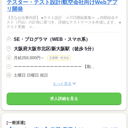
テスター・テスト設計/航空会社向けWebアプ
リ開発
【主なお仕事内容】 ●テスト設計 ≪7/21開始募集≫ →内部結合テ
スト（ITa1）の計画に基づき、詳細なテストケースを作成します。 ●
テスト実施 ≪...
SE・プログラマ（WEB・スマホ系）
大阪府大阪市北区/新大阪駅（徒歩 5分）
月給250,000円～
交通費一部支給
ーーーーーーーーーーーーーーーーー 【勤...
土曜日 日曜日 祝日
もっと見る
求人詳細を見る
[一般派遣]