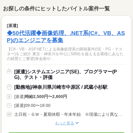
お探しの条件にヒットしたバイトル案件一覧
[派遣]
◆50代活躍◆画像処理、.NET系(C#、VB、AS
P)のエンジニアを募集
【C#・VB・ASP.NETによる画像処理系の開発案件(SE・PG・テス
ター)をご紹介 東京・神奈川を中心に500社を超える企業様にあなた
の経歴とご要望(単金面や...
[派遣]システムエンジニア(SE)、プログラマー(P
G)、テスト・評価
[勤務地]/神奈川県川崎市中原区 / 武蔵小杉駅
[派遣]
時給2,500円〜2,800円
[派遣]09:00〜18:00
土日祝・ＧＷ・夏期休暇・年末年始 ※現場により異なる 年次有給休暇制度あり(10日/年) ※契約6ヵ月以上から発生
もっと見る