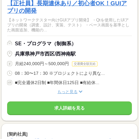
【正社員】長期連休あり／初心者OK！GUIア
プリの開発
【ネットワークテスター向けGUIアプリ開発】 ・Qtを使用したUIア
プリの開発（調査、設計、実装、テスト） ・ベース画面を基準とし
た画面追加、機能の...
SE・プログラマ（制御系）
兵庫県神戸市西区/西神南駅
月給240,000円～500,000円
交通費全額支給
08：30〜17：30 ※プロジェクトにより異な...
■完全週休2日制 ■年間休日125日 ■有給休...
もっと見る
求人詳細を見る
[契約社員]