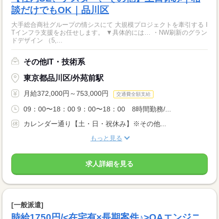
談だけでもOK｜品川区
大手総合商社グループの情シスにて 大規模プロジェクトを牽引する I
Tインフラ支援をお任せします。 ▼具体的には… ・NW刷新のグラン
ドデザイン （5,...
その他IT・技術系
東京都品川区/外苑前駅
月給372,000円～753,000円
交通費全額支給
09：00〜18：00 9：00〜18：00 8時間勤務/...
カレンダー通り【土・日・祝休み】※その他...
もっと見る
求人詳細を見る
[一般派遣]
時給1750円/<在宅有×長期案件♪>QAエンジニ