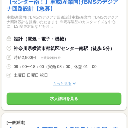
【センター南！】車載/産業向けBMSのデジア
ナ回路設計【急募】
車載/産業向けBMSのデジアナ回路設計車載/産業向けBMSのデジア
ナ回路設計を担当いただきます ※既存製品のカスタマイズを中心
に、LSI変更対応などをお...
設計（電気・電子・機械）
神奈川県横浜市都筑区/センター南駅（徒歩 5分）
時給2,800円
交通費全額支給
09：00〜18：00（実働 08：00、休憩 01：00...
土曜日 日曜日 祝日
もっと見る
求人詳細を見る
[一般派遣]