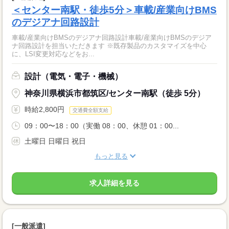
＜センター南駅・徒歩5分＞車載/産業向けBMS
のデジアナ回路設計
車載/産業向けBMSのデジアナ回路設計車載/産業向けBMSのデジア
ナ回路設計を担当いただきます ※既存製品のカスタマイズを中心
に、LSI変更対応などをお...
設計（電気・電子・機械）
神奈川県横浜市都筑区/センター南駅（徒歩 5分）
時給2,800円
交通費全額支給
09：00〜18：00（実働 08：00、休憩 01：00...
土曜日 日曜日 祝日
もっと見る
求人詳細を見る
[一般派遣]