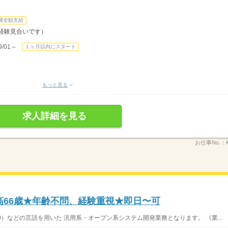
費全額支給
ご経験見合いです）
/01～
１ヶ月以内にスタート
もっと見る
求人詳細を見る
お仕事No.：
高66歳★年齢不問、経験重視★即日〜可
S400）などの言語を用いた 汎用系・オープン系システム開発業務となります。 《業...