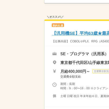
＼オススメ!／
契約社員
【汎用機SE】平均63歳★最
【仕事内容】 COBOLやPL/I、RPG（A
SE・プログラマ（汎用系）
東京都千代田区/山手線東京
月給400,000円～
交通費全額支
交通費全額支給
期間：長期
時間：9：00〜18：00 ※クライアン
土曜 日曜 祝日 年末年始６日、夏期