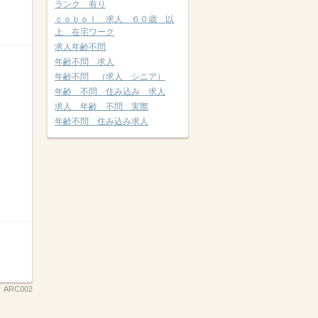
ランク 有り
ｃｏｂｏｌ 求人 ６０歳 以
上 在宅ワーク
求人年齢不問
年齢不問 求人
年齢不問 （求人 シニア）
年齢 不問 住み込み 求人
求人 年齢 不問 実際
年齢不問 住み込み求人
：
ARC002