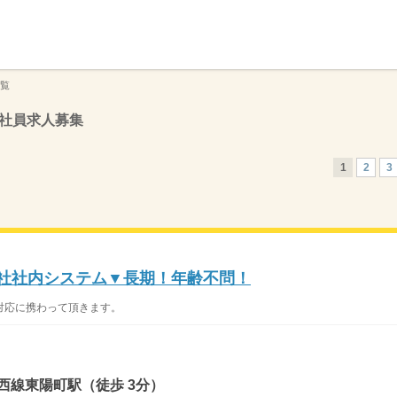
】
覧
社員求人募集
1
2
3
送会社社内システム▼長期！年齢不問！
対応に携わって頂きます。
西線東陽町駅（徒歩 3分）