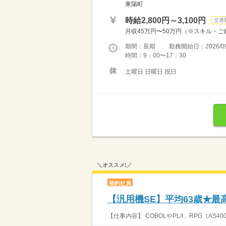
東陽町
時給2,800円～3,100円
交通
月収45万円〜50万円（※スキル・
期間：長期 勤務開始日：2026/09
時間：9：00〜17：30
土曜日 日曜日 祝日
＼オススメ!／
契約社員
【汎用機SE】平均63歳★最
【仕事内容】 COBOLやPL/I、RPG（A