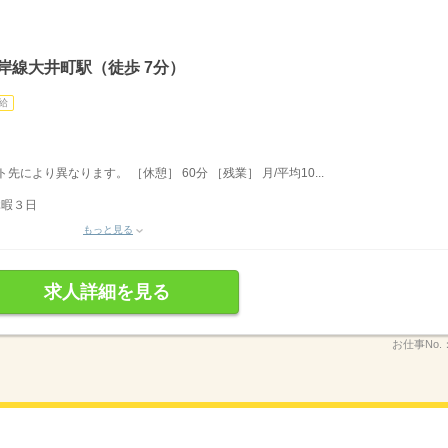
岸線大井町駅（徒歩 7分）
給
ト先により異なります。 ［休憩］ 60分 ［残業］ 月/平均10...
休暇３日
もっと見る
求人詳細を見る
お仕事No.