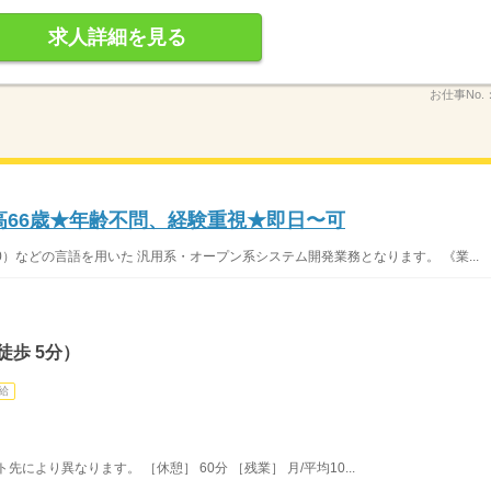
求人詳細を見る
お仕事No.
高66歳★年齢不問、経験重視★即日〜可
S400）などの言語を用いた 汎用系・オープン系システム開発業務となります。 《業...
徒歩 5分）
給
ト先により異なります。 ［休憩］ 60分 ［残業］ 月/平均10...