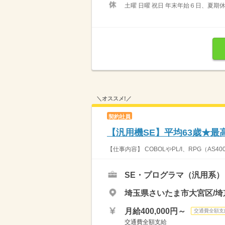
土曜 日曜 祝日 年末年始６日、夏期
＼オススメ!／
契約社員
【汎用機SE】平均63歳★最
【仕事内容】 COBOLやPL/I、RPG（A
SE・プログラマ（汎用系）
埼玉県さいたま市大宮区/埼
月給400,000円～
交通費全額支
交通費全額支給