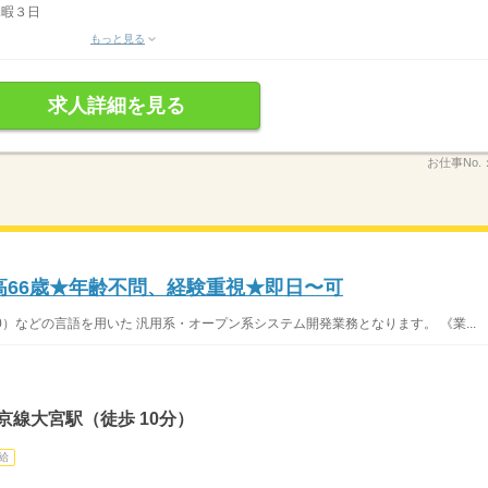
休暇３日
もっと見る
求人詳細を見る
お仕事No.
高66歳★年齢不問、経験重視★即日〜可
S400）などの言語を用いた 汎用系・オープン系システム開発業務となります。 《業...
京線大宮駅（徒歩 10分）
給