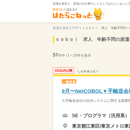
派遣社員求人・派遣のお仕事のことなら【はたらこねっと
派遣社員求人TOP
>
ｃｏｂｏｌ 求人 年齢不問の一
ｃｏｂｏｌ 求人 年齢不問の派遣
57
件中 / 1～25件を表示
3日以内公開
＼イチオシ!!／
一般派遣
9月〜NetCOBOL▼手輸
大手輸送会社の社内システムに関する業務
SE・プログラマ（汎用系）
東京都江東区/東京メトロ東