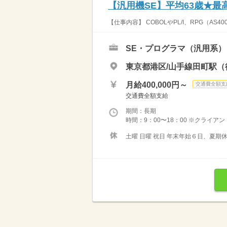
【汎用機SE】平均63歳★最
【仕事内容】 COBOLやPL/I、RPG（A
SE・プログラマ（汎用系）
東京都港区/山手線田町駅（
月給400,000円～
交通費全額支
交通費全額支給
期間：長期
時間：9：00〜18：00 ※クライアン
土曜 日曜 祝日 年末年始６日、夏期