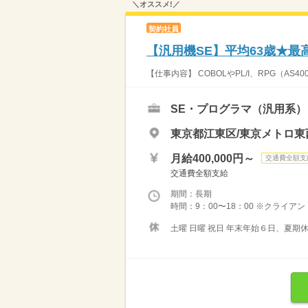
＼オススメ!／
契約社員
【汎用機SE】平均63歳★最
【仕事内容】 COBOLやPL/I、RPG（A
SE・プログラマ（汎用系）
東京都江東区/東京メトロ東
月給400,000円～
交通費全額支
交通費全額支給
期間：長期
時間：9：00〜18：00 ※クライアン
土曜 日曜 祝日 年末年始６日、夏期