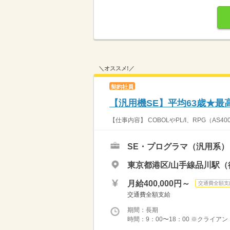
＼オススメ!／
契約社員
【汎用機SE】平均63歳★最
【仕事内容】 COBOLやPL/I、RPG（A
SE・プログラマ（汎用系）
東京都港区/山手線品川駅（
月給400,000円～
交通費全額支
交通費全額支給
期間：長期
時間：9：00〜18：00 ※クライアン