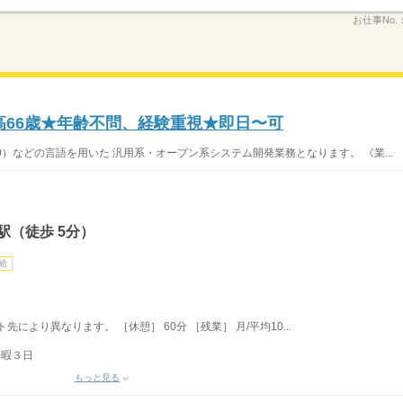
お仕事No.
高66歳★年齢不問、経験重視★即日〜可
S400）などの言語を用いた 汎用系・オープン系システム開発業務となります。 《業...
駅（徒歩 5分）
給
ト先により異なります。 ［休憩］ 60分 ［残業］ 月/平均10...
休暇３日
もっと見る