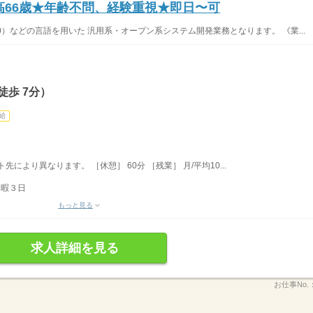
高66歳★年齢不問、経験重視★即日〜可
S400）などの言語を用いた 汎用系・オープン系システム開発業務となります。 《業...
徒歩 7分）
給
ト先により異なります。 ［休憩］ 60分 ［残業］ 月/平均10...
休暇３日
もっと見る
求人詳細を見る
お仕事No.