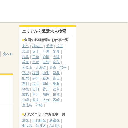
エリアから派遣求人検索
全国の都道府県のお仕事一覧
東京
神奈川
千葉
埼玉
茨城
栃木
群馬
愛知
次へ
岐阜
三重
静岡
大阪
兵庫
京都
滋賀
奈良
和歌山
北海道
青森
岩手
宮城
秋田
山形
福島
山梨
長野
新潟
富山
石川
福井
岡山
鳥取
島根
山口
香川
徳島
愛媛
高知
福岡
佐賀
長崎
熊本
大分
宮崎
鹿児島
沖縄
人気のエリアのお仕事一覧
港区
千代田区
新宿区
中央区
渋谷区
品川区