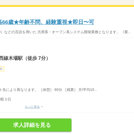
高66歳★年齢不問、経験重視★即日〜可
S400）などの言語を用いた 汎用系・オープン系システム開発業務となります。 《業...
西線木場駅（徒歩 7分）
給
ト先により異なります。 ［休憩］ 60分 ［残業］ 月/平均10...
休暇３日
もっと見る
求人詳細を見る