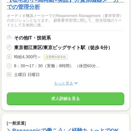
での管理分析
オーディオ機器メーカーでのRequirement Management（要求管理）
のポジションとなります。 顧客要求管理に関して、担当領域のリー
ドとして主体的に推...
その他IT・技術系
東京都江東区/東京ビッグサイト駅（徒歩 6分）
時給4,300円～
交通費全額支給
8：30〜17：30（実働：8時間） （休憩60分...
土曜日 日曜日
もっと見る
求人詳細を見る
[一般派遣]
＼Panasonicで働こう↑／経験ちょっとでOK