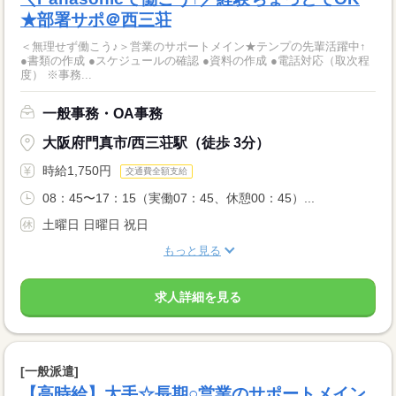
★部署サポ＠西三荘
＜無理せず働こう♪＞営業のサポートメイン★テンプの先輩活躍中↑
●書類の作成 ●スケジュールの確認 ●資料の作成 ●電話対応（取次程
度） ※事務...
一般事務・OA事務
大阪府門真市/西三荘駅（徒歩 3分）
時給1,750円
交通費全額支給
08：45〜17：15（実働07：45、休憩00：45）...
土曜日 日曜日 祝日
もっと見る
求人詳細を見る
[一般派遣]
【高時給】大手☆長期○営業のサポートメイン