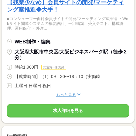
【残業少なめ】会員サイトの開発/マーケティ
ング室推進◆大手！
■コンシューマー向け会員サイトの開発/マーケティング室推進 ・We
bサイト関連システムの概要設計、一部構築、受入テスト、構成管
理、運用保守 ・外注...
WEB制作・編集
大阪府大阪市中央区/大阪ビジネスパーク駅（徒歩 2
分）
時給1,900円
交通費一部支給
【就業時間】（1）09：30〜18：10（実働時...
土曜日 日曜日 祝日
もっと見る
求人詳細を見る
[一般派遣]