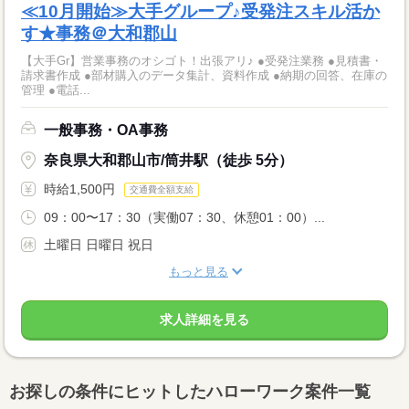
≪10月開始≫大手グループ♪受発注スキル活か
す★事務＠大和郡山
【大手Gr】営業事務のオシゴト！出張アリ♪ ●受発注業務 ●見積書・
請求書作成 ●部材購入のデータ集計、資料作成 ●納期の回答、在庫の
管理 ●電話...
一般事務・OA事務
奈良県大和郡山市/筒井駅（徒歩 5分）
時給1,500円
交通費全額支給
09：00〜17：30（実働07：30、休憩01：00）...
土曜日 日曜日 祝日
もっと見る
求人詳細を見る
お探しの条件にヒットしたハローワーク案件一覧