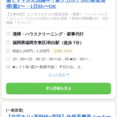
働くママさん活躍中！駅チカホテルの客室清
掃/週2〜・1日5h〜OK
【仕事内容】 ビジネスホテルの客室清掃 ＜業務＞ ＊ベットメイク
＊ユニットバスなどの水回りの拭き清掃 ＊室内の掃除機がけ、拭き
掃除 ＊アメニテ...
清掃・ハウスクリーニング・家事代行
福岡県福岡市東区/和白駅（徒歩 7分）
時給1,200円～1,500円
交通費一部支給
10：00〜15：00 10：00〜16：00 ■10：00〜...
■シフト制 週2〜勤務可能！ 平日のみ、土...
もっと見る
求人詳細を見る
[一般派遣]
【在宅あり×高時給×英語】外資系機器メーカー