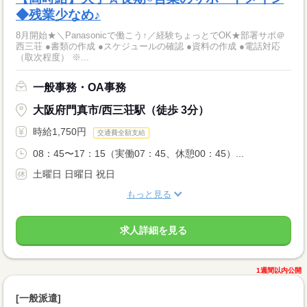
◆残業少なめ♪
8月開始★＼Panasonicで働こう↑／経験ちょっとでOK★部署サポ＠
西三荘 ●書類の作成 ●スケジュールの確認 ●資料の作成 ●電話対応
（取次程度） ※...
一般事務・OA事務
大阪府門真市/西三荘駅（徒歩 3分）
時給1,750円
交通費全額支給
08：45〜17：15（実働07：45、休憩00：45）...
土曜日 日曜日 祝日
もっと見る
求人詳細を見る
1週間以内公開
[一般派遣]