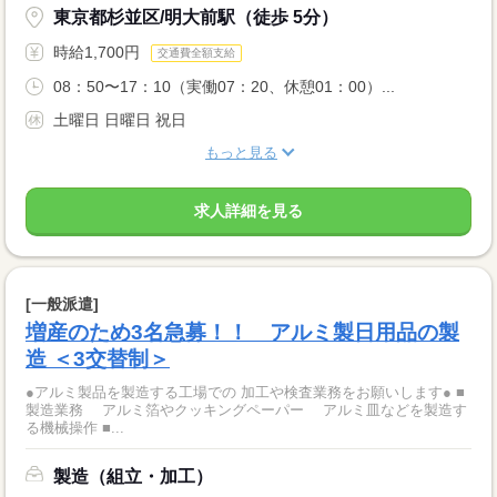
東京都杉並区/明大前駅（徒歩 5分）
時給1,700円
交通費全額支給
08：50〜17：10（実働07：20、休憩01：00）...
土曜日 日曜日 祝日
もっと見る
求人詳細を見る
[一般派遣]
増産のため3名急募！！ アルミ製日用品の製
造 ＜3交替制＞
●アルミ製品を製造する工場での 加工や検査業務をお願いします● ■
製造業務 アルミ箔やクッキングペーパー アルミ皿などを製造す
る機械操作 ■...
製造（組立・加工）