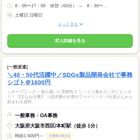
8：00〜17：00 休憩（60分） → 8：30〜...
土曜日 日曜日
もっと見る
求人詳細を見る
[一般派遣]
＼40・50代活躍中／SDGs製品開発会社で事務
シゴト＠1600円
＼オープニング／ 落ち着いた雰囲気で じっくり働きたい方にピッタ
リ！ 【主なお仕事】 ⇒請求書や伝票のファイリング ⇒社員さんから
頼まれる資料...
一般事務・OA事務
大阪府大阪市西区/本町駅（徒歩 1分）
時給1,600円～
交通費全額支給