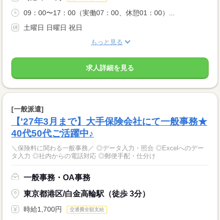
09：00〜17：00（実働07：00、休憩01：00）...
土曜日 日曜日 祝日
もっと見る
求人詳細を見る
[一般派遣]
【'27年3月まで】大手保険会社にて一般事務★
40代50代ご活躍中♪
＼保険料に関わる一般事務／ ◎データ入力・照合 ◎Excelへのデー
タ入力 ◎社内からの電話対応 ◎郵便手配・仕分け
一般事務・OA事務
東京都港区/白金高輪駅（徒歩 3分）
時給1,700円
交通費全額支給