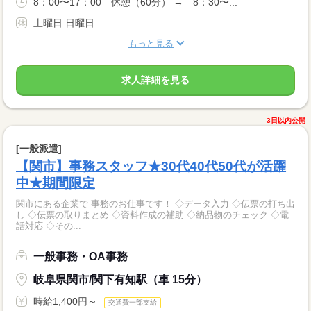
8：00〜17：00 休憩（60分） → 8：30〜...
土曜日 日曜日
もっと見る
求人詳細を見る
3日以内公開
[一般派遣]
【関市】事務スタッフ★30代40代50代が活躍
中★期間限定
関市にある企業で 事務のお仕事です！ ◇データ入力 ◇伝票の打ち出
し ◇伝票の取りまとめ ◇資料作成の補助 ◇納品物のチェック ◇電
話対応 ◇その...
一般事務・OA事務
岐阜県関市/関下有知駅（車 15分）
時給1,400円～
交通費一部支給