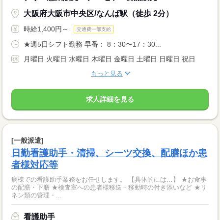
大阪府大阪市中央区/なんば駅（徒歩 2分）
時給1,400円～
交通費一部支給
★週5日シフト勤務 早番： 8：30〜17：30...
月曜日 火曜日 水曜日 木曜日 金曜日 土曜日 日曜日 祝日
もっと見る
求人詳細を見る
[一般派遣]
日勤看護助手・清掃、シーツ交換、配膳ほか患
者様対応等
病棟での看護助手業務をお任せします。 【具体的には…】 ★お食事
の配膳・下膳 ★検査室への患者様移送・移動時の付き添いなど ★リ
ネン類の管理・...
看護助手