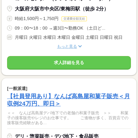
大阪府大阪市中央区/東梅田駅（徒歩 2分）
時給1,500円～1,750円
交通費全額支給
09：00〜18：00 →週3日〜勤務OK （土日ど...
月曜日 火曜日 水曜日 木曜日 金曜日 土曜日 日曜日 祝日
もっと見る
求人詳細を見る
[一般派遣]
【社員登用あり】なんば高島屋和菓子販売＜月
収例24万円、即日＞
＜＜ なんば高島屋デパ地下での老舗の和菓子販売 ＞＞ 和菓
子の接客販売やレジのお仕事です。 ご進物が多く、百貨店での
接客販売経験がある...
デリ・惣菜販売・デパ地下・食品販売