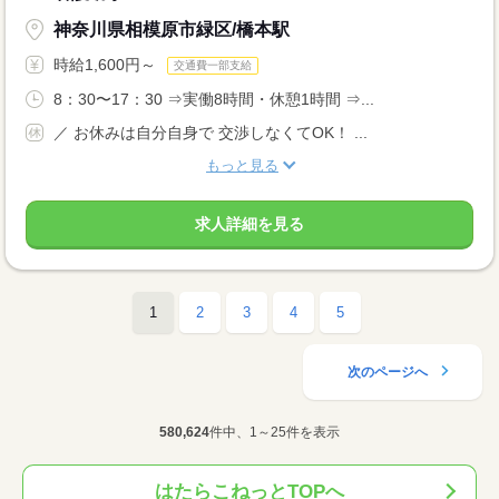
神奈川県相模原市緑区/橋本駅
時給1,600円～
交通費一部支給
8：30〜17：30 ⇒実働8時間・休憩1時間 ⇒...
／ お休みは自分自身で 交渉しなくてOK！ ...
もっと見る
求人詳細を見る
1
2
3
4
5
次のページへ
580,624
件中、1～25件を表示
はたらこねっとTOPへ