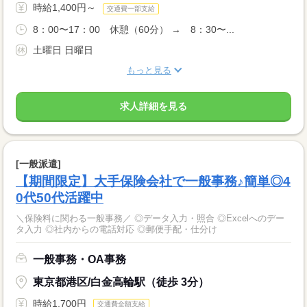
時給1,400円～
交通費一部支給
8：00〜17：00 休憩（60分） → 8：30〜...
土曜日 日曜日
もっと見る
求人詳細を見る
[一般派遣]
【期間限定】大手保険会社で一般事務♪簡単◎4
0代50代活躍中
＼保険料に関わる一般事務／ ◎データ入力・照合 ◎Excelへのデー
タ入力 ◎社内からの電話対応 ◎郵便手配・仕分け
一般事務・OA事務
東京都港区/白金高輪駅（徒歩 3分）
時給1,700円
交通費全額支給