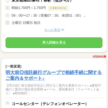
東京都港区/麻布十番駅（徒歩 4分）
時給1,700円～1,750円
交通費全額支給
09：00〜17：30（実働07：30、休憩01：00）...
土曜日 日曜日 祝日
もっと見る
求人詳細を見る
3日以内公開
[一般派遣]
明大前◎信託銀行グループで相続手続に関する
ご案内＆サポート♪
【明大前】株主相続手続きに関するご案内＆事務サポート♪ ●書類不
備のご案内の電話発信業務 ●メール、通知書送付（フォーマットあ
り） ●郵送物対...
コールセンター（テレフォンオペレーター）