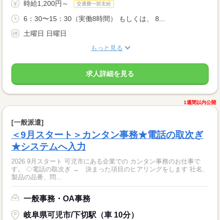
時給1,200円～
交通費一部支給
6：30〜15：30（実働8時間） もしくは、 8...
土曜日 日曜日
もっと見る
求人詳細を見る
1週間以内公開
[一般派遣]
＜9月スタート＞カンタン事務★電話の取次ぎ
★システムへ入力
2026.9月スタート 可児市にある企業での カンタン事務のお仕事で
す。 ◇電話の取次ぎ → 決まった項目のヒアリングをします 社名、
製品の品番、問...
一般事務・OA事務
岐阜県可児市/下切駅（車 10分）