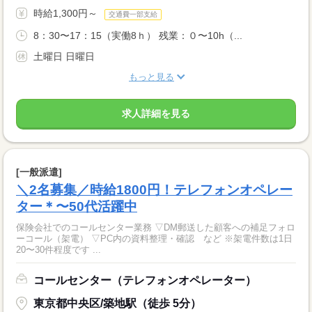
時給1,300円～
交通費一部支給
8：30〜17：15（実働8ｈ） 残業：０〜10h（...
土曜日 日曜日
もっと見る
求人詳細を見る
[一般派遣]
＼2名募集／時給1800円！テレフォンオペレー
ター＊〜50代活躍中
保険会社でのコールセンター業務 ▽DM郵送した顧客への補足フォロ
ーコール（架電） ▽PC内の資料整理・確認 など ※架電件数は1日
20〜30件程度です ...
コールセンター（テレフォンオペレーター）
東京都中央区/築地駅（徒歩 5分）