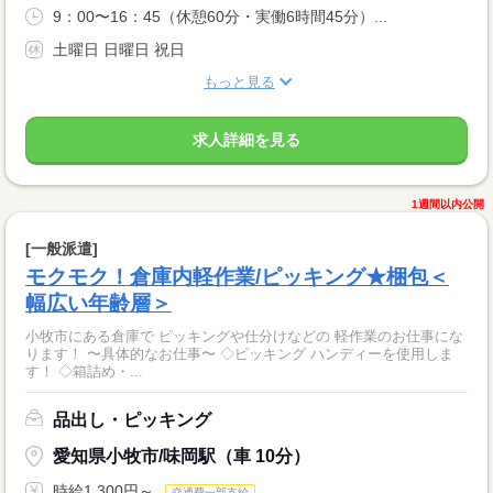
9：00〜16：45（休憩60分・実働6時間45分）...
土曜日 日曜日 祝日
もっと見る
求人詳細を見る
1週間以内公開
[一般派遣]
モクモク！倉庫内軽作業/ピッキング★梱包＜
幅広い年齢層＞
小牧市にある倉庫で ピッキングや仕分けなどの 軽作業のお仕事にな
ります！ 〜具体的なお仕事〜 ◇ピッキング ハンディーを使用しま
す！ ◇箱詰め・...
品出し・ピッキング
愛知県小牧市/味岡駅（車 10分）
時給1,300円～
交通費一部支給