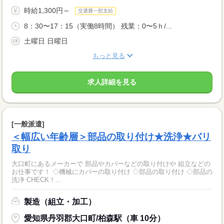
時給1,300円～
交通費一部支給
8：30〜17：15（実働8時間） 残業：0〜5ｈ/...
土曜日 日曜日
もっと見る
求人詳細を見る
[一般派遣]
＜幅広い年齢層＞部品の取り付け★洗浄★バリ
取り
大口町にあるメーカーで 部品やカバーなどの取り付けや 組立などの
お仕事です！ ◇機械にカバーの取り付け ◇部品の取り付け ◇部品の
洗浄 CHECK！...
製造（組立・加工）
愛知県丹羽郡大口町/柏森駅（車 10分）