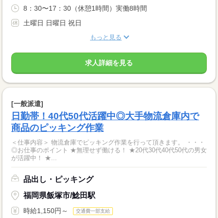
8：30〜17：30（休憩1時間）実働8時間
土曜日 日曜日 祝日
もっと見る
求人詳細を見る
[一般派遣]
日勤帯！40代50代活躍中◎大手物流倉庫内で
商品のピッキング作業
＜仕事内容＞ 物流倉庫でピッキング作業を行って頂きます。 ・・・
◎お仕事のポイント ★無理せず働ける！ ★20代30代40代50代の男女
が活躍中！ ★...
品出し・ピッキング
福岡県飯塚市/鯰田駅
時給1,150円～
交通費一部支給