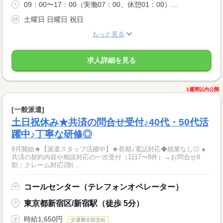
09：00〜17：00（実働07：00、休憩01：00）...
土曜日 日曜日 祝日
もっと見る
求人詳細を見る
1週間以内公開
[一般派遣]
土日祝休み★共済の問合せ受付♪40代・50代活
躍中♪丁寧な研修◎
9月開始★【派遣スタッフ活躍中】★長期♪電話対応◆残業なし◎ ●
共済の契約内容や相談対応の一次受付（1日7〜8件）→お問合せ8
割：クレーム対応2割...
コールセンター（テレフォンオペレーター）
東京都新宿区/新宿駅（徒歩 5分）
時給1,650円
交通費全額支給