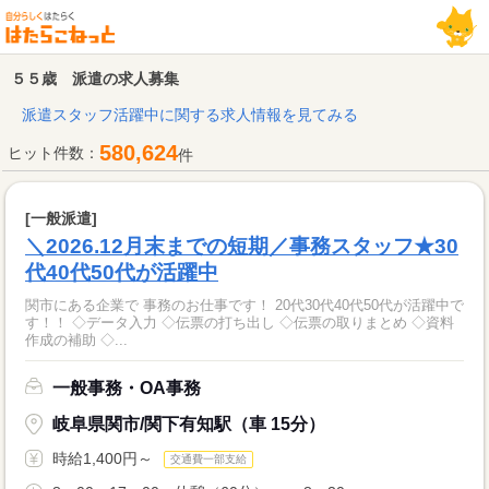
５５歳 派遣の求人募集
派遣スタッフ活躍中に関する求人情報を見てみる
580,624
ヒット件数：
件
[一般派遣]
＼2026.12月末までの短期／事務スタッフ★30
代40代50代が活躍中
関市にある企業で 事務のお仕事です！ 20代30代40代50代が活躍中で
す！！ ◇データ入力 ◇伝票の打ち出し ◇伝票の取りまとめ ◇資料
作成の補助 ◇...
一般事務・OA事務
岐阜県関市/関下有知駅（車 15分）
時給1,400円～
交通費一部支給