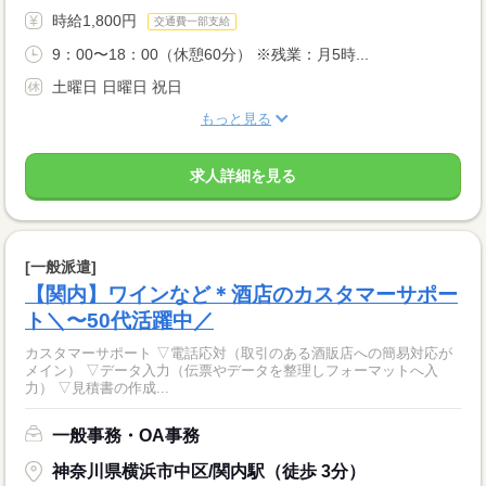
時給1,800円
交通費一部支給
9：00〜18：00（休憩60分） ※残業：月5時...
土曜日 日曜日 祝日
もっと見る
求人詳細を見る
[一般派遣]
【関内】ワインなど＊酒店のカスタマーサポー
ト＼〜50代活躍中／
カスタマーサポート ▽電話応対（取引のある酒販店への簡易対応が
メイン） ▽データ入力（伝票やデータを整理しフォーマットへ入
力） ▽見積書の作成...
一般事務・OA事務
神奈川県横浜市中区/関内駅（徒歩 3分）