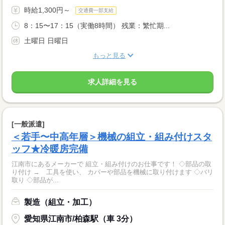
時給1,300円～
交通費一部支給
8：15〜17：15（実働8時間） 残業：繁忙期...
土曜日 日曜日
もっと見る
求人詳細を見る
[一般派遣]
＜若手〜中高年層＞機械の組立・組み付けスタ
ッフ★冷暖房完備
江南市にあるメーカーで 組立・組み付けのお仕事です！ ◇部品の取
り付け → 工具を使い、 カバーや部品を機械に取り付けます ◇バリ
取り ◇部品が...
製造（組立・加工）
愛知県江南市/柏森駅（車 3分）