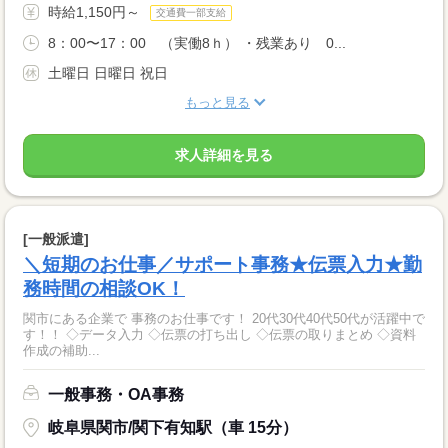
時給1,150円～
交通費一部支給
8：00〜17：00 （実働8ｈ） ・残業あり 0...
土曜日 日曜日 祝日
もっと見る
求人詳細を見る
[一般派遣]
＼短期のお仕事／サポート事務★伝票入力★勤
務時間の相談OK！
関市にある企業で 事務のお仕事です！ 20代30代40代50代が活躍中で
す！！ ◇データ入力 ◇伝票の打ち出し ◇伝票の取りまとめ ◇資料
作成の補助...
一般事務・OA事務
岐阜県関市/関下有知駅（車 15分）