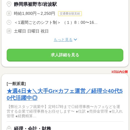
静岡県裾野市/岩波駅
時給1,800円～2,250円
交通費全額支給
＜1週間ごとのシフト制＞ （１）8：00〜16...
土曜日 日曜日 祝日
もっと見る
求人詳細を見る
3日以内公開
[一般派遣]
★週4日★＼大手Gr×カフェ運営／経理☆40代5
0代活躍中◎
【弊社スタッフ就業中】定時17時まで◎経理事務〜カフェなどを運
営する企業で経理事務をお任せします〜 ●仕訳 ●売掛金管理 ●仕入れ
管理 ●経費精算...
経理・会計・財務