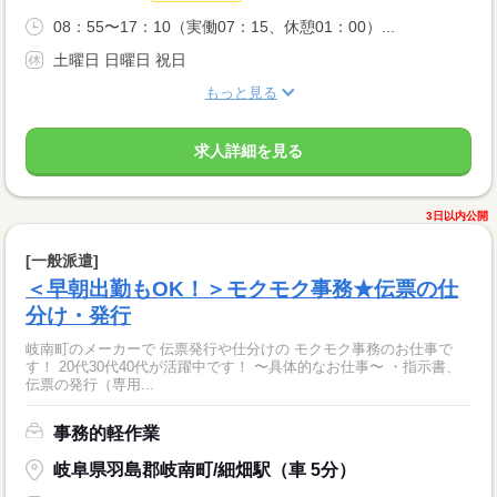
08：55〜17：10（実働07：15、休憩01：00）...
土曜日 日曜日 祝日
もっと見る
求人詳細を見る
3日以内公開
[一般派遣]
＜早朝出勤もOK！＞モクモク事務★伝票の仕
分け・発行
岐南町のメーカーで 伝票発行や仕分けの モクモク事務のお仕事で
す！ 20代30代40代が活躍中です！ 〜具体的なお仕事〜 ・指示書、
伝票の発行（専用...
事務的軽作業
岐阜県羽島郡岐南町/細畑駅（車 5分）