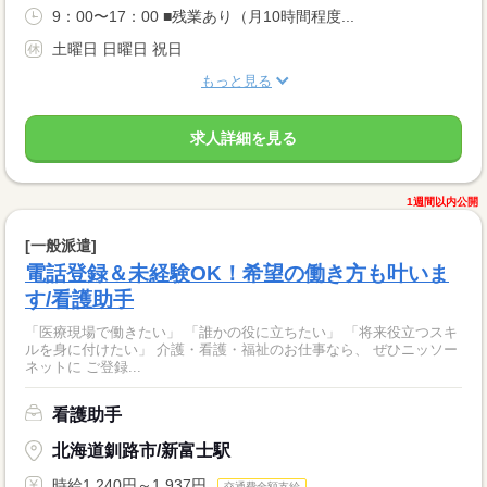
9：00〜17：00 ■残業あり（月10時間程度...
土曜日 日曜日 祝日
もっと見る
求人詳細を見る
1週間以内公開
[一般派遣]
電話登録＆未経験OK！希望の働き方も叶いま
す/看護助手
「医療現場で働きたい」 「誰かの役に立ちたい」 「将来役立つスキ
ルを身に付けたい」 介護・看護・福祉のお仕事なら、 ぜひニッソー
ネットに ご登録...
看護助手
北海道釧路市/新富士駅
時給1,240円～1,937円
交通費全額支給