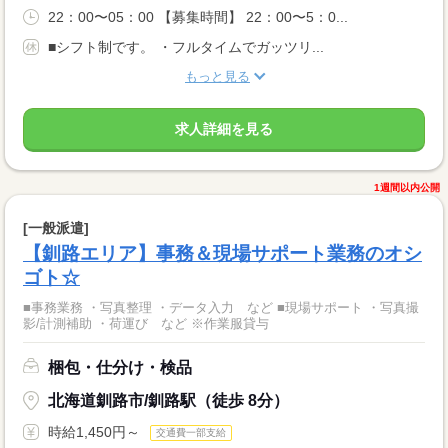
22：00〜05：00 【募集時間】 22：00〜5：0...
■シフト制です。 ・フルタイムでガッツリ...
もっと見る
求人詳細を見る
1週間以内公開
[一般派遣]
【釧路エリア】事務＆現場サポート業務のオシ
ゴト☆
■事務業務 ・写真整理 ・データ入力 など ■現場サポート ・写真撮
影/計測補助 ・荷運び など ※作業服貸与
梱包・仕分け・検品
北海道釧路市/釧路駅（徒歩 8分）
時給1,450円～
交通費一部支給