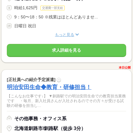
時給1,625円
交通費一部支給
9：50〜18：50 ※残業はほとんどありませ...
日曜日 祝日
もっと見る
求人詳細を見る
本日公開
[正社員への紹介予定派遣]
?
明治安田生命◆教育・研修担当！
【こんなお仕事です↓】 ▼釧路駅での明治安田生命での教育担当業務
です ・毎月、新入社員さんが入社されるのでその方々が受ける試
験の研修を担当し...
その他事務・オフィス系
北海道釧路市/釧路駅（徒歩 3分）