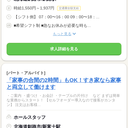
時給1,550円～1,937円
交通費全額支給
【シフト例】 07：00〜16：00 09：00〜18：...
■希望シフト制 ■急なお休みが必要な時も...
もっと見る
求人詳細を見る
[パート・アルバイト]
「家事の合間の2時間」もOK！すき家なら家事
と両立して働けます
・ご案内 ・盛つけ ・お会計 ・テーブルの片付け など まずは簡単
な業務からスタート！ 【セルフオーダー導入なので接客がカンタ
ン】 注文はお客様...
ホールスタッフ
北海道釧路市/新富士駅