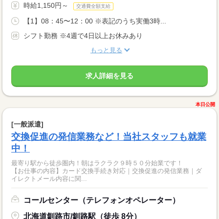
時給1,150円～
交通費全額支給
【1】08：45〜12：00 ※表記のうち実働3時...
シフト勤務 ※4週で4日以上お休みあり
もっと見る
求人詳細を見る
本日公開
[一般派遣]
交換促進の発信業務など！当社スタッフも就業
中！
最寄り駅から徒歩圏内！朝はラクラク９時５０分始業です！
【お仕事の内容】カード交換手続き対応｜交換促進の発信業務｜ダ
イレクトメール内容に関...
コールセンター（テレフォンオペレーター）
北海道釧路市/釧路駅（徒歩 8分）