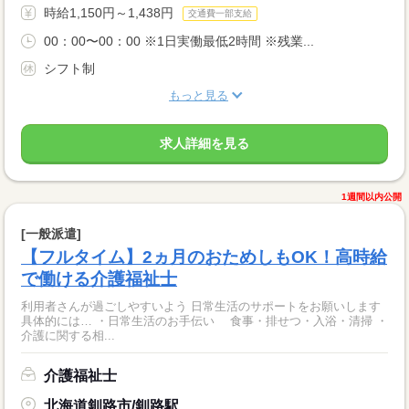
時給1,150円～1,438円
交通費一部支給
00：00〜00：00 ※1日実働最低2時間 ※残業...
シフト制
もっと見る
求人詳細を見る
1週間以内公開
[一般派遣]
【フルタイム】2ヵ月のおためしもOK！高時給
で働ける介護福祉士
利用者さんが過ごしやすいよう 日常生活のサポートをお願いします
具体的には… ・日常生活のお手伝い 食事・排せつ・入浴・清掃 ・
介護に関する相...
介護福祉士
北海道釧路市/釧路駅