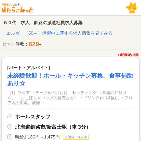
５０代 求人 釧路の派遣社員求人募集
エルダー（50～）活躍中に関する求人情報を見てみる
629
ヒット件数：
件
1週間以内公開
[パート・アルバイト]
未経験歓迎！ホール・キッチン募集。食事補助
あり☆
【1】フロア ・テーブルの片付け、セッティング （食器の片付け
や、 おしぼりやコップの補充など） ・ドリンク作り&提供 ・フロ
ア内の消毒、清掃 ・...
ホールスタッフ
北海道釧路市/新富士駅（車 3分）
時給1,180円～1,475円
交通費一部支給