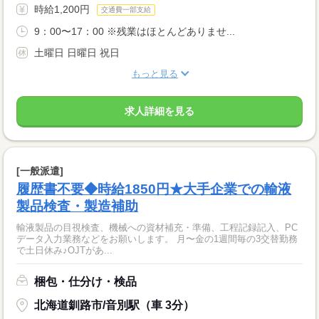
時給1,200円
交通費一部支給
9：00〜17：00 ※残業はほとんどありませ...
土曜日 日曜日 祝日
もっと見る
求人詳細を見る
[一般派遣]
履歴書不要◆時給1850円★大手企業での輸液
製品検査・製造補助
輸液製品の目視検査、機械への資材補充・準備、工程記録記入、PC
データ入力業務などをお願いします。 月〜金の1週間毎の3交替勤務
で土日休み♪OJTがあ...
梱包・仕分け・検品
北海道釧路市/音別駅（車 3分）