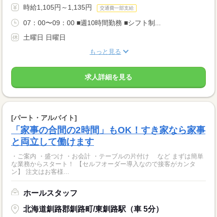
時給1,105円～1,135円
交通費一部支給
07：00〜09：00 ■週10時間勤務 ■シフト制...
土曜日 日曜日
もっと見る
求人詳細を見る
[パート・アルバイト]
「家事の合間の2時間」もOK！すき家なら家事
と両立して働けます
・ご案内 ・盛つけ ・お会計 ・テーブルの片付け など まずは簡単
な業務からスタート！ 【セルフオーダー導入なので接客がカンタ
ン】 注文はお客様...
ホールスタッフ
北海道釧路郡釧路町/東釧路駅（車 5分）