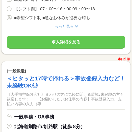
【シフト例】 07：00〜16：00 09：00〜18：...
■希望シフト制 ■急なお休みが必要な時も...
もっと見る
求人詳細を見る
本日公開
[一般派遣]
＜ピタッと17時で帰れる＞事故登録入力など！
未経験OK◎
《大手損害保険会社》まわりの方に気軽に聞ける環境♪未経験の方も
歓迎します！ 【お願いしたいお仕事の内容】事故登録入力、支
払い内容の入力（専...
一般事務・OA事務
北海道釧路市/釧路駅（徒歩 8分）