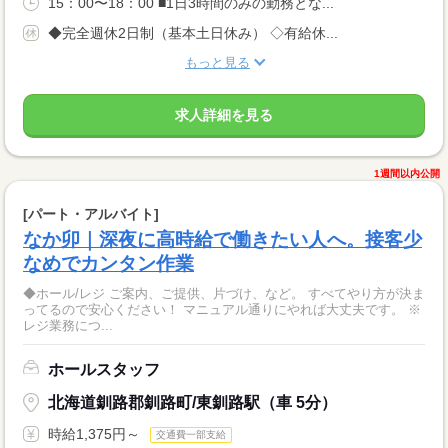
15：00〜18：00 ■1日3時間のみの勤務とな...
◆完全週休2日制（基本土日休み） ◇有給休...
もっと見る
求人詳細を見る
1週間以内公開
[パート・アルバイト]
なか卯｜深夜に高時給で働きたい人へ。接客少
なめでカンタン作業
◆ホール/レジ ご案内、ご提供、片づけ、など。 すべてやり方が決ま
ってるので安心ください！ マニュアル通りにやれば大丈夫です。 ※
レジ業務につ...
ホールスタッフ
北海道釧路郡釧路町/東釧路駅（車 5分）
時給1,375円～
交通費一部支給