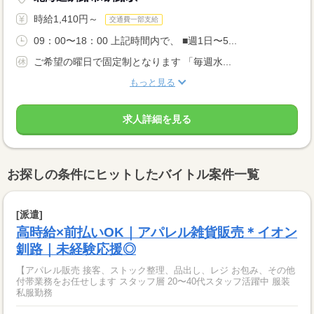
時給1,410円～
交通費一部支給
09：00〜18：00 上記時間内で、 ■週1日〜5...
ご希望の曜日で固定制となります 「毎週水...
もっと見る
求人詳細を見る
お探しの条件にヒットしたバイトル案件一覧
[派遣]
高時給×前払いOK｜アパレル雑貨販売＊イオン
釧路｜未経験応援◎
【アパレル販売 接客、ストック整理、品出し、レジ お包み、その他
付帯業務をお任せします スタッフ層 20〜40代スタッフ活躍中 服装
私服勤務