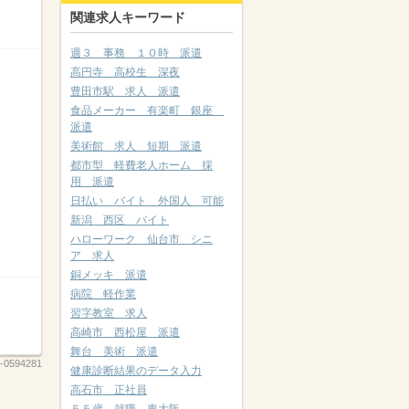
関連求人キーワード
週３ 事務 １０時 派遣
高円寺 高校生 深夜
豊田市駅 求人 派遣
食品メーカー 有楽町 銀座
派遣
美術館 求人 短期 派遣
都市型 軽費老人ホーム 採
用 派遣
日払い バイト 外国人 可能
新潟 西区 バイト
ハローワーク 仙台市 シニ
ア 求人
銅メッキ 派遣
病院 軽作業
習字教室 求人
高崎市 西松屋 派遣
舞台 美術 派遣
-0594281
健康診断結果のデータ入力
高石市 正社員