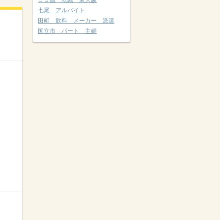
５５歳 就職 東大阪
七尾 アルバイト
田町 飲料 メーカー 派遣
国立市 パート 主婦