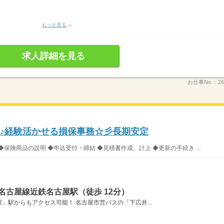
もっと見る
求人詳細を見る
お仕事No.：
26
】名駅♪経験活かせる損保事務☆彡長期安定
保険商品の説明 ◆申込受付・締結 ◆見積書作成、計上 ◆更新の手続き ...
名古屋線近鉄名古屋駅（徒歩 12分）
」駅からもアクセス可能！ 名古屋市営バスの「下広井...