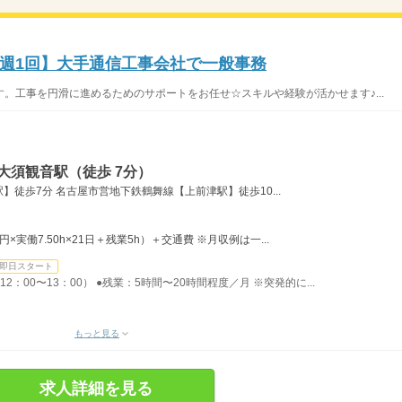
週1回】大手通信工事会社で一般事務
。工事を円滑に進めるためのサポートをお任せ☆スキルや経験が活かせます♪...
大須観音駅（徒歩 7分）
徒歩7分 名古屋市営地下鉄鶴舞線【上前津駅】徒歩10...
0円×実働7.50h×21日＋残業5h）＋交通費 ※月収例は一...
即日スタート
2：00〜13：00） ●残業：5時間〜20時間程度／月 ※突発的に...
もっと見る
求人詳細を見る