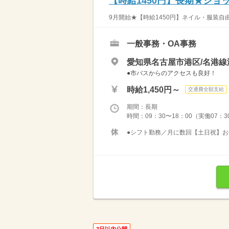
【時給1450円】長期★シ
9月開始★【時給1450円】ネイル・服装自
一般事務・OA事務
愛知県名古屋市港区/名港線
●市バスからのアクセスも良好！
時給1,450円～
交通費全額支給
期間：長期
時間：09：30〜18：00（実働07：
●シフト勤務／月に数回【土日祝】
3日以内公開