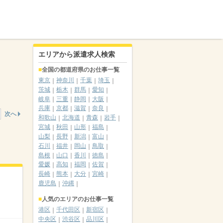
エリアから派遣求人検索
全国の都道府県のお仕事一覧
東京
神奈川
千葉
埼玉
茨城
栃木
群馬
愛知
岐阜
三重
静岡
大阪
兵庫
京都
滋賀
奈良
次へ
和歌山
北海道
青森
岩手
宮城
秋田
山形
福島
山梨
長野
新潟
富山
石川
福井
岡山
鳥取
島根
山口
香川
徳島
愛媛
高知
福岡
佐賀
長崎
熊本
大分
宮崎
鹿児島
沖縄
人気のエリアのお仕事一覧
港区
千代田区
新宿区
中央区
渋谷区
品川区