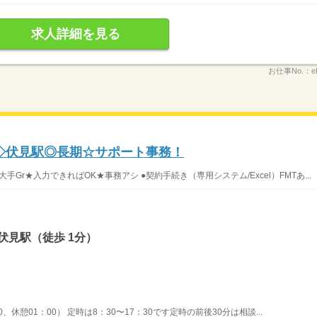
求人詳細を見る
お仕事No.：
e
K◇伏見駅◎長期☆サポート事務！
Gr★入力できればOK★事務アシ ●契約手続き（専用システム/Excel）FMTあ...
伏見駅（徒歩 1分）
0、休憩01：00） 定時は8：30〜17：30です定時の前後30分は相談...