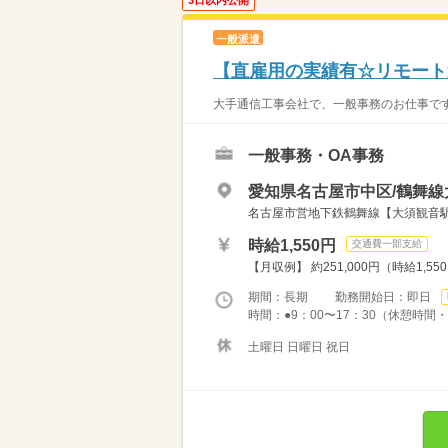
一般派遣
【直雇用の実績有☆リモート
大手通信工事会社で、一般事務のお仕事です
一般事務・OA事務
愛知県名古屋市中区/鶴舞線
名古屋市営地下鉄鶴舞線【大須観音駅】
時給1,550円
交通費一部支給
【月収例】 約251,000円（時給1,55
期間：長期 勤務開始日：即日
時間：●9：00〜17：30（休憩時間・1
土曜日 日曜日 祝日