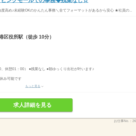
ョッピングモールでの事務◆残業なし☆
由度高め♪未経験OKのかんたん事務＼全てフォーマットがあるから安心 ★社員の...
港区役所駅（徒歩 10分）
30、休憩01：00） ●残業なし ●朝ゆっくり出社が叶います♪
お休み可能です
もっと見る
求人詳細を見る
お仕事No.：
26