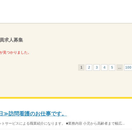
】
員求人募集
が見つかりました。
1
2
3
4
5
…
100
8日≫訪問看護のお仕事です。
サービスによる職業紹介になります。 ■業務内容 小児から高齢者まで幅広...