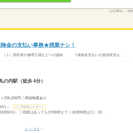
お仕事No.：
AM
！保険金の支払い事務★残業ナシ！
】 （１）契約者や修理工場などへの連絡 └保険金支払いの進捗状況を...
丸の内駅（徒歩 4分）
 ＝256,200円 ◇昇給制度あり
/01～
１ヶ月以内にスタート
休憩60分） ◇残業はあっても月5時間まで ◇休憩時間は11：30...
もっと見る