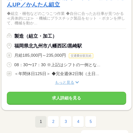
んUP／かんたん組立
◆組立・梱包などのこつこつ作業 ◆自分に合ったお仕事が見つかる
≪具体的には≫ ・機械にプラスチック製品をセット ・ボタンを押し
て、機械を動か...
製造（組立・加工）
福岡県北九州市八幡西区/黒崎駅
月給185,000円～235,000円
交通費全額支給
08：30〜17：30 ※上記はシフトの一例とな...
＜年間休日125日＞ ◆完全週休2日制（土日...
もっと見る
求人詳細を見る
1
2
3
4
5