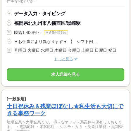
仕事を紹介でき...
データ入力・タイピング
福岡県北九州市八幡西区/黒崎駅
時給1,400円～
交通費全額支給
▼お仕事により異なります▼ 【 シフト例...
月曜日 火曜日 水曜日 木曜日 金曜日 土曜日 日曜日 祝日
もっと見る
求人詳細を見る
[一般派遣]
土日祝休み＆残業ほぼなし★私生活も大切にで
きる事務ワーク
地場企業〜大手企業まで、 様々なオフィス系案件を保有しておりま
す。 ・電話応対 ・来客応対 ・システム入力 ・受発注業務 ・納期管