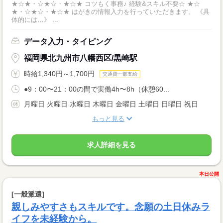
★☆★・☆★☆・★☆★ コツもく事務♪ 経験&スキル不要☆ ★☆
★・☆★☆・★☆★ はがきの情報入力を行っていただきます。 《具
体的には…》 ...
データ入力・タイピング
福岡県北九州市八幡西区/黒崎駅
時給1,340円～1,700円
交通費一部支給
●9：00〜21：00の間で実働4h〜8h（休憩60...
月曜日 火曜日 水曜日 木曜日 金曜日 土曜日 日曜日 祝日
もっと見る
求人詳細を見る
本日公開
[一般派遣]
親しみやすさもスキルです。念願の土日休みラ
イフを未経験から。