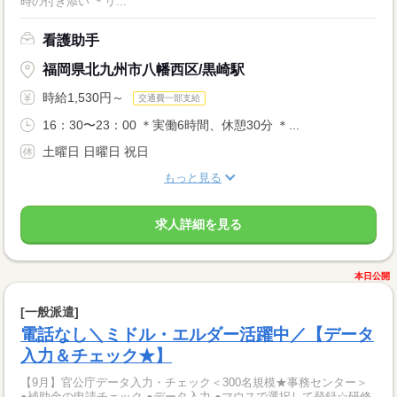
時の付き添い ＊リ...
看護助手
福岡県北九州市八幡西区/黒崎駅
時給1,530円～
交通費一部支給
16：30〜23：00 ＊実働6時間、休憩30分 ＊...
土曜日 日曜日 祝日
もっと見る
求人詳細を見る
本日公開
[一般派遣]
電話なし＼ミドル・エルダー活躍中／【データ
入力＆チェック★】
【9月】官公庁データ入力・チェック＜300名規模★事務センター＞
●補助金の申請チェック ●データ入力 ●マウスで選択して登録☆研修