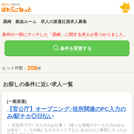
黒崎 献血ルーム 求人の派遣社員求人募集
条件の一部にマッチした「黒崎」に関する求人が見つかりました。
変更する
条件を
208
ヒット件数：
件
お探しの条件に近い求人一覧
[一般派遣]
【官公庁】オープニング♪役所関連のPC入力の
み/駅チカ◎日払い
／ 区役所でデータ入力のお仕事！ └様々な情報のデータ入力のみを
お任せ！ ＼ その他にもネオキャリアなら あなたのご希望にそったお