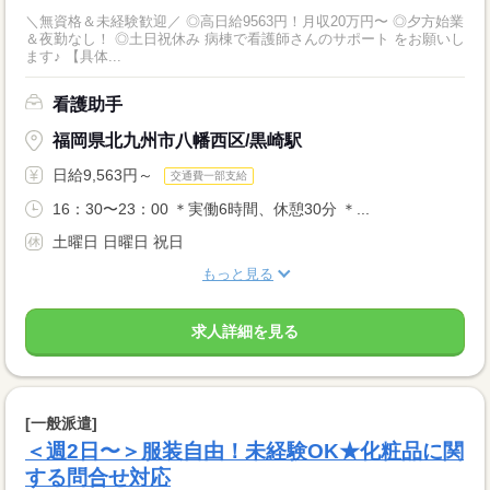
＼無資格＆未経験歓迎／ ◎高日給9563円！月収20万円〜 ◎夕方始業
＆夜勤なし！ ◎土日祝休み 病棟で看護師さんのサポート をお願いし
ます♪ 【具体...
看護助手
福岡県北九州市八幡西区/黒崎駅
日給9,563円～
交通費一部支給
16：30〜23：00 ＊実働6時間、休憩30分 ＊...
土曜日 日曜日 祝日
もっと見る
求人詳細を見る
[一般派遣]
＜週2日〜＞服装自由！未経験OK★化粧品に関
する問合せ対応