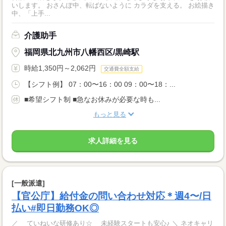
いします。 おさんぽ中、転ばないように カラダを支える。 お絵描き
中、「上手...
介護助手
福岡県北九州市八幡西区/黒崎駅
時給1,350円～2,062円
交通費全額支給
【シフト例】 07：00〜16：00 09：00〜18：...
■希望シフト制 ■急なお休みが必要な時も...
もっと見る
求人詳細を見る
[一般派遣]
【官公庁】給付金の問い合わせ対応＊週4〜/日
払い#即日勤務OK◎
／ ていねいな研修あり☆ 未経験スタートも安心♪ ＼ ネオキャリ