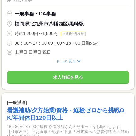
理 ・請求書チ...
一般事務・OA事務
福岡県北九州市八幡西区/黒崎駅
時給1,200円～1,500円
交通費一部支給
08：00〜17：00 09：00〜18：00 日勤のみ
土曜日 日曜日 祝日
もっと見る
求人詳細を見る
[一般派遣]
看護補助/夕方始業/資格・経験ゼロから挑戦O
K/年間休日120日以上
16：30〜23：00の病棟で 看護師さんのサポートをお願いします。
【仕事内容】 ＊お食事の配膳・下膳 ＊検査室への患者様移送 ＊移動