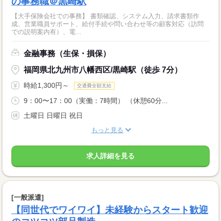
の事務職＠黒崎駅
【大手保険会社での事務】 書類確認、システム入力、請求書類作
成、営業職員サポート、給付手続や問い合わせ等の顧客対応（訪問
での説明案内有）、電...
金融事務（生保・損保）
福岡県北九州市八幡西区/黒崎駅（徒歩 7分）
時給1,300円～
交通費全額支給
9：00〜17：00（実働：7時間） （休憩60分...
土曜日 日曜日 祝日
もっと見る
求人詳細を見る
[一般派遣]
【同世代でワイワイ】未経験からスタート歓迎