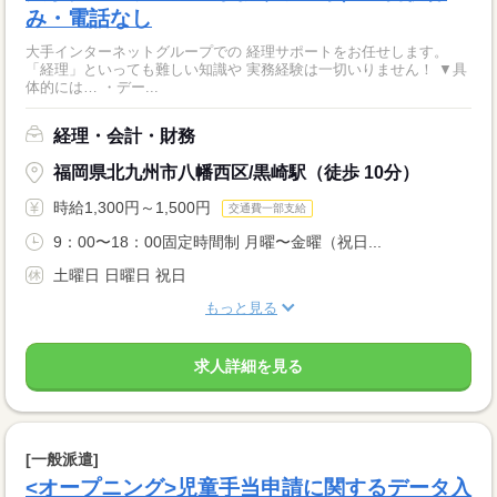
み・電話なし
大手インターネットグループでの 経理サポートをお任せします。
「経理」といっても難しい知識や 実務経験は一切いりません！ ▼具
体的には… ・デー...
経理・会計・財務
福岡県北九州市八幡西区/黒崎駅（徒歩 10分）
時給1,300円～1,500円
交通費一部支給
9：00〜18：00固定時間制 月曜〜金曜（祝日...
土曜日 日曜日 祝日
もっと見る
求人詳細を見る
[一般派遣]
<オープニング>児童手当申請に関するデータ入