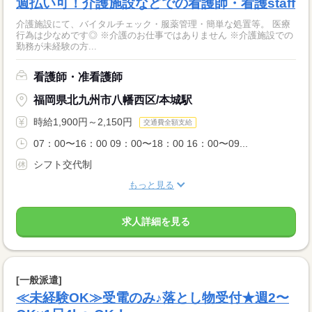
週払い可！介護施設などでの看護師・看護staff
介護施設にて、バイタルチェック・服薬管理・簡単な処置等。 医療
行為は少なめです◎ ※介護のお仕事ではありません ※介護施設での
勤務が未経験の方...
看護師・准看護師
福岡県北九州市八幡西区/本城駅
時給1,900円～2,150円
交通費全額支給
07：00〜16：00 09：00〜18：00 16：00〜09...
シフト交代制
もっと見る
求人詳細を見る
[一般派遣]
≪未経験OK≫受電のみ♪落とし物受付★週2〜