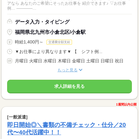
アなら あなたのご希望にそったお仕事を 紹介できます♪ ▽お仕事
例… ――――...
データ入力・タイピング
福岡県北九州市小倉北区/小倉駅
時給1,400円～
交通費全額支給
▼お仕事により異なります▼ 【 シフト例...
月曜日 火曜日 水曜日 木曜日 金曜日 土曜日 日曜日 祝日
もっと見る
求人詳細を見る
1週間以内公開
[一般派遣]
即日開始◎＼書類の不備チェック・仕分／20
代〜40代活躍中！！