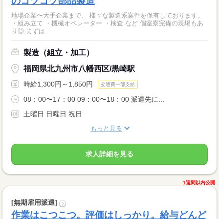
のコツコツ部品製造
地場企業〜大手企業まで、 様々な製造系案件を保有しております。
・組み立て ・機械オペレーター ・検査 など 個室寮完備の現場もあ
り◎ まずは...
製造（組立・加工）
福岡県北九州市八幡西区/黒崎駅
時給1,300円～1,850円
交通費一部支給
08：00〜17：00 09：00〜18：00 派遣先に...
土曜日 日曜日 祝日
もっと見る
求人詳細を見る
1週間以内公開
[無期雇用派遣]
?
作業はこつこつ。評価はしっかり。給与どんど