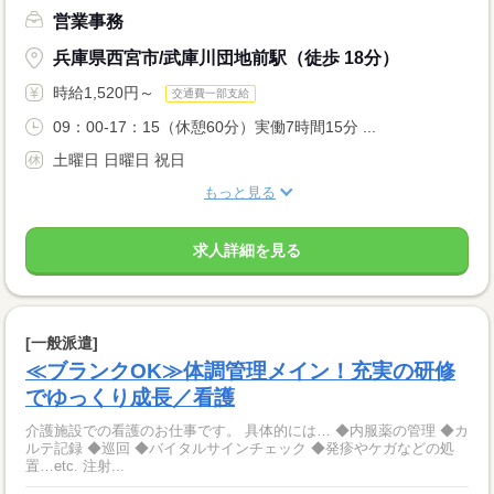
営業事務
兵庫県西宮市/武庫川団地前駅（徒歩 18分）
時給1,520円～
交通費一部支給
09：00-17：15（休憩60分）実働7時間15分 ...
土曜日 日曜日 祝日
もっと見る
求人詳細を見る
[一般派遣]
≪ブランクOK≫体調管理メイン！充実の研修
でゆっくり成長／看護
介護施設での看護のお仕事です。 具体的には… ◆内服薬の管理 ◆カ
ルテ記録 ◆巡回 ◆バイタルサインチェック ◆発疹やケガなどの処
置…etc. 注射...