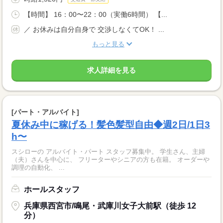
【時間】 16：00〜22：00（実働6時間） 【...
／ お休みは自分自身で 交渉しなくてOK！ ...
もっと見る
求人詳細を見る
[パート・アルバイト]
夏休み中に稼げる！髪色髪型自由◆週2日/1日3
h〜
スシローの アルバイト・パート スタッフ募集中。 学生さん、主婦
（夫）さんを中心に、 フリーターやシニアの方も在籍。 オーダーや
調理の自動化、 ...
ホールスタッフ
兵庫県西宮市/鳴尾・武庫川女子大前駅（徒歩 12
分）