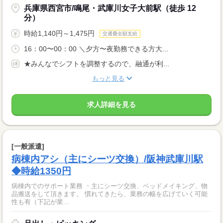
兵庫県西宮市/鳴尾・武庫川女子大前駅（徒歩 12
分）
時給1,140円～1,475円
交通費全額支給
16：00〜00：00 ＼夕方〜夜勤務できる方大...
★みんなでシフトを調整するので、融通が利...
もっと見る
求人詳細を見る
[一般派遣]
病棟内アシ（主にシーツ交換）/阪神武庫川駅
◆時給1350円
病棟内でのサポート業務 ・主にシーツ交換、ベッドメイキング、物
品搬送をして頂きます。 慣れてきたら、業務の幅を広げていく可能
性も有（下記が業...