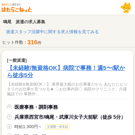
鳴尾 派遣の求人募集
派遣スタッフ活躍中に関する求人情報を見てみる
316
ヒット件数：
件
[一般派遣]
【未経験/無資格OK】病院で事務！週5〜/駅か
ら徒歩5分
【未経験&無資格OK！】 業界最大級のお仕事量だから あなたにピッ
タリのお仕事が見つかる★ ◇お仕事内容◇ 病院やクリニック、介護
施設での 事務作...
医療事務・調剤事務
兵庫県西宮市/鳴尾・武庫川女子大前駅（徒歩 5分）
時給1,300円～
交通費一部支給