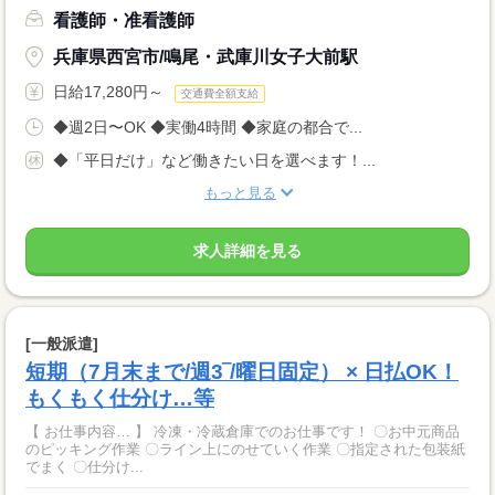
看護師・准看護師
兵庫県西宮市/鳴尾・武庫川女子大前駅
日給17,280円～
交通費全額支給
◆週2日〜OK ◆実働4時間 ◆家庭の都合で...
◆「平日だけ」など働きたい日を選べます！...
もっと見る
求人詳細を見る
[一般派遣]
短期（7月末まで/週3‾/曜日固定） × 日払OK！
もくもく仕分け…等
【 お仕事内容… 】 冷凍・冷蔵倉庫でのお仕事です！ 〇お中元商品
のピッキング作業 〇ライン上にのせていく作業 〇指定された包装紙
でまく 〇仕分け...