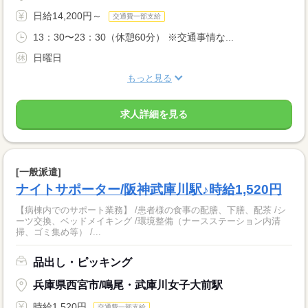
日給14,200円～
交通費一部支給
13：30〜23：30（休憩60分） ※交通事情な...
日曜日
もっと見る
求人詳細を見る
[一般派遣]
ナイトサポーター/阪神武庫川駅♪時給1,520円
【病棟内でのサポート業務】 /患者様の食事の配膳、下膳、配茶 /シ
ーツ交換、ベッドメイキング /環境整備（ナースステーション内清
掃、ゴミ集め等） /...
品出し・ピッキング
兵庫県西宮市/鳴尾・武庫川女子大前駅
時給1,520円
交通費一部支給