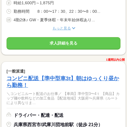
時給1,600円～1,875円
勤務時間 8：00〜17：30、22：30〜8：00...
4勤2休♪ GW・夏季休暇・年末年始休暇あり...
もっと見る
求人詳細を見る
1週間以内公開
[一般派遣]
コンビニ配送【準中型車3t】朝はゆっくり昼か
ら勤務！
＼コンビニルート配送のお仕事／ 【車両】準中型3〜4ｔ 【商品】カ
ップ麺や飲料などの加工食品 【配送地域】大阪府〜兵庫県（ルート
により異なりま...
ドライバー・配達・配送
兵庫県西宮市/武庫川団地前駅（徒歩 21分）