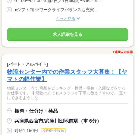
0：00〜0：00 ≪週2日／1日3時間〜OK！≫ ...
●シフト制 ※ワークライフバランスも充実...
もっと見る
求人詳細を見る
1週間以内公開
[パート・アルバイト]
物流センター内での作業スタッフ大募集！【ヤ
マトの軽作業】
物流センター内で 商品をピッキング・検品・梱包・入庫などをする
お仕事です。 未経験の方でもスタッフが丁寧に教えますので、 直ぐ
にできるようにな...
梱包・仕分け・検品
兵庫県西宮市/武庫川団地前駅（車 6分）
時給1,150円
交通費一部支給