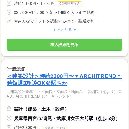
時給1,140円～1,475円
交通費全額支給
09：00〜14：00 ＼朝〜14時くらいまで勤務...
★みんなでシフトを調整するので、融通が利...
もっと見る
求人詳細を見る
[一般派遣]
＜建築設計＞時給2300円〜▼ARCHITREND＊
時短週3相談OK＠駅ちか
＼建築設計業務／ ・平面図・立面図・断面図 ・詳細図（納まり） C
AD：ARCHITREND（アーキトレンド）
設計（建築・土木・設備）
兵庫県西宮市/鳴尾・武庫川女子大前駅（徒歩 3分）
時給2,300円～
交通費一部支給