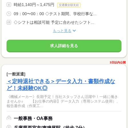
時給1,140円～1,475円
交通費全額支給
09：00〜00：00 ◇テスト期間、学校行事な...
◇シフトは相談可能 予定に合わせたシフト...
もっと見る
求人詳細を見る
3日以内公開
[一般派遣]
＜定時退社できる＞データ入力・書類作成な
ど！未経験OK◎
《機械メーカー》長期予定！当社スタッフさん活躍中！一緒に働き
ませんか♪ 【お仕事の内容】データ入力（専用システム使用）、
報告書作成（作業工...
一般事務・OA事務
兵庫県西宮市/東鳴尾駅（徒歩 7分）