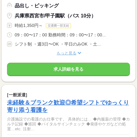
品出し・ピッキング
兵庫県西宮市/甲子園駅（バス 10分）
時給1,350円～
交通費一部支給
09：00〜17：00 勤務時間：09：00〜17：00...
シフト制 ・週3日〜OK ・平日のみOK ・土...
もっと見る
求人詳細を見る
[一般派遣]
未経験＆ブランク歓迎◎希望シフトでゆっくり
寄り添う看護を
介護施設での看護のお仕事です。 具体的には… ◆内服薬の管理 ◆カ
ルテ記録 ◆巡回 ◆バイタルサインチェック ◆発疹やケガなどの処
置…etc. 注射...