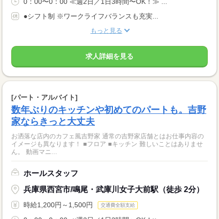
0：00〜0：00 ≪週2日／1日3時間〜OK！≫ ...
●シフト制 ※ワークライフバランスも充実...
もっと見る
求人詳細を見る
[パート・アルバイト]
数年ぶりのキッチンや初めてのパートも。吉野
家ならきっと大丈夫
お洒落な店内のカフェ風吉野家 通常の吉野家店舗とはお仕事内容の
イメージも異なります！ ■フロア ■キッチン 難しいことはありませ
ん。 動画マニ...
ホールスタッフ
兵庫県西宮市/鳴尾・武庫川女子大前駅（徒歩 2分）
時給1,200円～1,500円
交通費全額支給