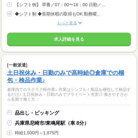
【シフト例】 早番／07：00〜16：00 日勤／...
◆シフト制 ◆長期休暇の取得もOK 勤務曜...
もっと見る
求人詳細を見る
[一般派遣]
土日祝休み・日勤のみで高時給◎倉庫での梱
包・検品作業♪
倉庫内でのラクラク軽作業♪ 作業はシンプル！製品を梱包して検品す
るだけ♪ 土日祝休み・日勤のみでプライベート充実◎ 働きやすさか
ら長期で働く方...
品出し・ピッキング
兵庫県尼崎市/東鳴尾駅（車 8分）
時給1,500円～1,875円