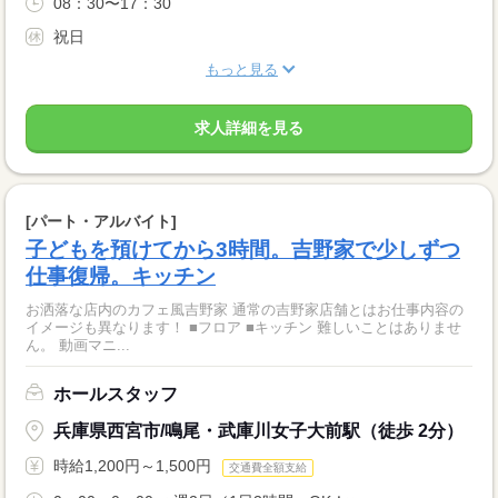
08：30〜17：30
祝日
もっと見る
求人詳細を見る
[パート・アルバイト]
子どもを預けてから3時間。吉野家で少しずつ
仕事復帰。キッチン
お洒落な店内のカフェ風吉野家 通常の吉野家店舗とはお仕事内容の
イメージも異なります！ ■フロア ■キッチン 難しいことはありませ
ん。 動画マニ...
ホールスタッフ
兵庫県西宮市/鳴尾・武庫川女子大前駅（徒歩 2分）
時給1,200円～1,500円
交通費全額支給