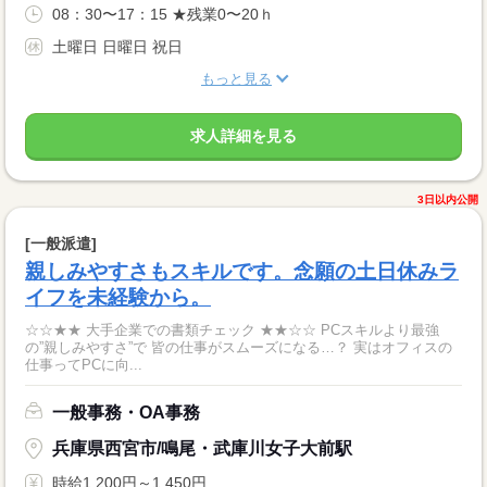
08：30〜17：15 ★残業0〜20ｈ
土曜日 日曜日 祝日
もっと見る
求人詳細を見る
3日以内公開
[一般派遣]
親しみやすさもスキルです。念願の土日休みラ
イフを未経験から。
☆☆★★ 大手企業での書類チェック ★★☆☆ PCスキルより最強
の”親しみやすさ”で 皆の仕事がスムーズになる…？ 実はオフィスの
仕事ってPCに向...
一般事務・OA事務
兵庫県西宮市/鳴尾・武庫川女子大前駅
時給1,200円～1,450円