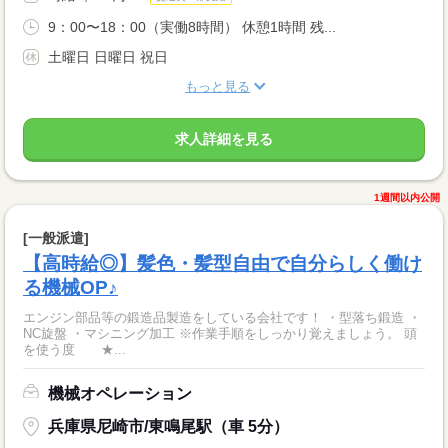
9：00〜18：00（実働8時間） 休憩1時間 残...
土曜日 日曜日 祝日
もっと見る
求人詳細を見る
1週間以内公開
[一般派遣]
【高時給◎】髪色・髪型自由で自分らしく働け
る機械OP♪
エンジン部品等の鍛造品製造をしている会社です！ ・型落ち鍛造 ・
NC旋盤 ・マシニング加工 ※作業手順をしっかり覚えましょう。 頭
を使う度 ★...
機械オペレーション
兵庫県尼崎市/東鳴尾駅（車 5分）