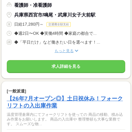
看護師・准看護師
兵庫県西宮市/鳴尾・武庫川女子大前駅
日給17,280円～
交通費全額支給
◆週2日〜OK ◆実働4時間 ◆家庭の都合で...
◆「平日だけ」など働きたい日を選べます！...
もっと見る
求人詳細を見る
[一般派遣]
【26年7月オープン◎】土日祝休み！フォーク
リフトの入出庫作業
温度管理倉庫内にてフォークリフトを使っての 商品の移動、積み込
み作業をお願いします。 商品の入出庫や 整理整頓も大事な業務で
す。 スムーズな物...