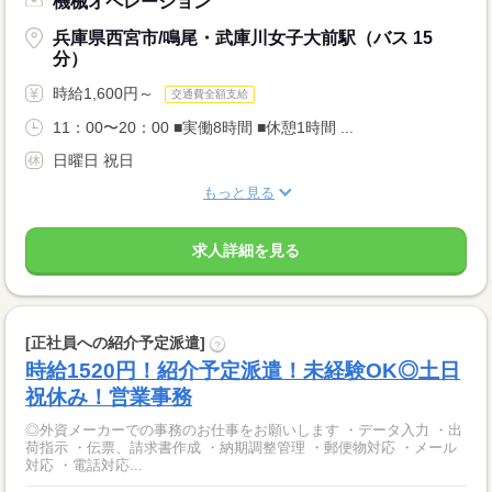
機械オペレーション
兵庫県西宮市/鳴尾・武庫川女子大前駅（バス 15
分）
時給1,600円～
交通費全額支給
11：00〜20：00 ■実働8時間 ■休憩1時間 ...
日曜日 祝日
もっと見る
求人詳細を見る
[正社員への紹介予定派遣]
?
時給1520円！紹介予定派遣！未経験OK◎土日
祝休み！営業事務
◎外資メーカーでの事務のお仕事をお願いします ・データ入力 ・出
荷指示 ・伝票、請求書作成 ・納期調整管理 ・郵便物対応 ・メール
対応 ・電話対応...