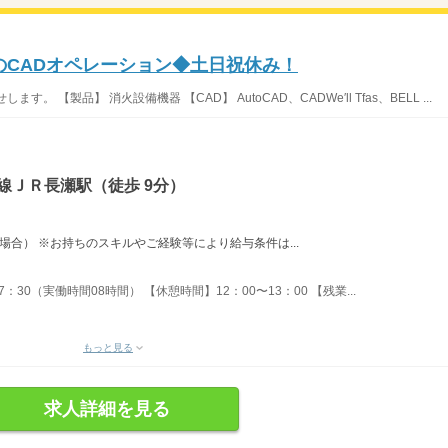
器のCADオペレーション◆土日祝休み！
【製品】 消火設備機器 【CAD】 AutoCAD、CADWe′ll Tfas、BELL ...
線ＪＲ長瀬駅（徒歩 9分）
間の場合） ※お持ちのスキルやご経験等により給与条件は...
：30（実働時間08時間） 【休憩時間】12：00〜13：00 【残業...
もっと見る
求人詳細を見る