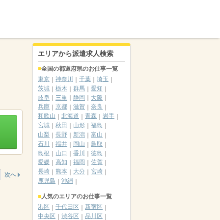
エリアから派遣求人検索
全国の都道府県のお仕事一覧
東京
神奈川
千葉
埼玉
茨城
栃木
群馬
愛知
岐阜
三重
静岡
大阪
兵庫
京都
滋賀
奈良
和歌山
北海道
青森
岩手
宮城
秋田
山形
福島
山梨
長野
新潟
富山
石川
福井
岡山
鳥取
島根
山口
香川
徳島
愛媛
高知
福岡
佐賀
長崎
熊本
大分
宮崎
次へ
鹿児島
沖縄
人気のエリアのお仕事一覧
港区
千代田区
新宿区
中央区
渋谷区
品川区