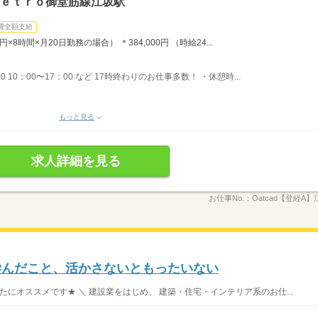
Ｍｅｔｒｏ御堂筋線江坂駅
費全額支給
円×8時間×月20日勤務の場合） ＊384,000円 （時給24...
 10：00〜17：00 など 17時終わりのお仕事多数！ ・休憩時...
もっと見る
求人詳細を見る
お仕事No.：
Oatcad【登経A】江
学んだこと、活かさないともったいない
たにオススメです★ ＼ 建設業をはじめ、 建築・住宅・インテリア系のお仕...