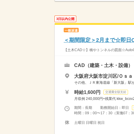
3日以内公開
一般派遣
＜期間限定＞2月まで☆即日O
【土木CAD☆】橋やトンネルの図面☆AutoC
CAD（建築・土木・設備）
大阪府大阪市淀川区/Ｏｓａ
その他、ＪＲ東海道線「新大阪」駅
時給1,600円
交通費全額支給
月収例 240,000円+残業代 kkw_bcov
期間：長期 勤務開始日：即日
時間：09：00〜17：30（実働07：
土曜日 日曜日 祝日