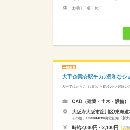
土曜日 日曜日 祝日
一般派遣
大手企業☆駅チカ♪温和なショ
大手ではたらこう♪ 駅から徒歩5分♪ 経験い
CAD（建築・土木・設備）
大阪府大阪市淀川区/東海道
その他、OsakaMetro御堂筋線「
時給2,000円～2,100円
交通