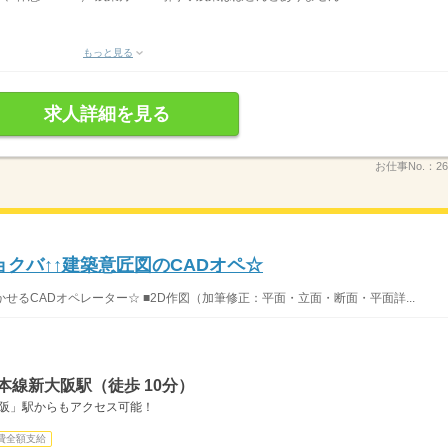
もっと見る
求人詳細を見る
お仕事No.：
26
クバ↑↑建築意匠図のCADオペ☆
かせるCADオペレーター☆ ■2D作図（加筆修正：平面・立面・断面・平面詳...
本線新大阪駅（徒歩 10分）
新大阪」駅からもアクセス可能！
費全額支給