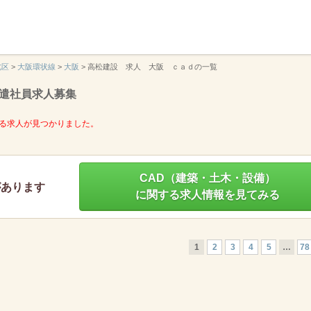
】
北区
>
大阪環状線
>
大阪
>
高松建設 求人 大阪 ｃａｄの一覧
遣社員求人募集
る求人が見つかりました。
CAD（建築・土木・設備）
があります
に関する求人情報を見てみる
1
2
3
4
5
…
78