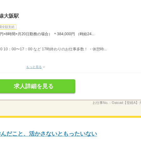
線大阪駅
費全額支給
円×8時間×月20日勤務の場合） ＊384,000円 （時給24...
 10：00〜17：00 など 17時終わりのお仕事多数！ ・休憩時...
もっと見る
求人詳細を見る
お仕事No.：
Oatcad【登経A】大
学んだこと、活かさないともったいない