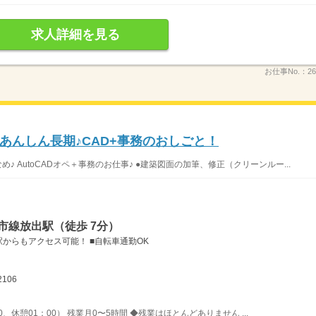
求人詳細を見る
お仕事No.：
26
あんしん長期♪CAD+事務のおしごと！
め♪ AutoCADオペ＋事務のお仕事♪ ●建築図面の加筆、修正（クリーンルー...
市線放出駅（徒歩 7分）
からもアクセス可能！ ■自転車通勤OK
2106
0、休憩01：00） 残業月0〜5時間 ◆残業はほとんどありません ...