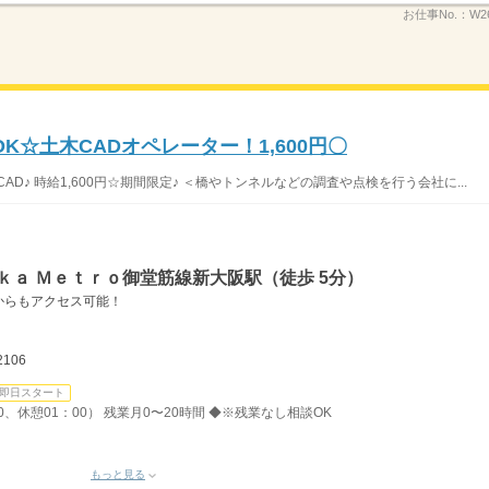
お仕事No.：
W2
K☆土木CADオペレーター！1,600円〇
AD♪ 時給1,600円☆期間限定♪ ＜橋やトンネルなどの調査や点検を行う会社に...
ｋａ Ｍｅｔｒｏ御堂筋線新大阪駅（徒歩 5分）
からもアクセス可能！
2106
即日スタート
30、休憩01：00） 残業月0〜20時間 ◆※残業なし相談OK
もっと見る