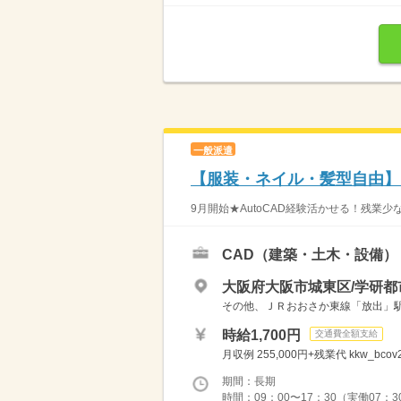
一般派遣
【服装・ネイル・髪型自由】
9月開始★AutoCAD経験活かせる！残業少な
CAD（建築・土木・設備）
大阪府大阪市城東区/学研都
その他、ＪＲおおさか東線「放出」駅
時給1,700円
交通費全額支給
月収例 255,000円+残業代 kkw_bcov
期間：長期
時間：09：00〜17：30（実働07：3