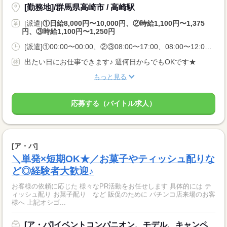
[勤務地]/群馬県高崎市 / 高崎駅
[派遣]
①日給8,000円〜10,000円、②時給1,100円〜1,375
円、③時給1,100円〜1,250円
[派遣]①00:00〜00:00、②③08:00〜17:00、08:00〜12:00、13:00〜20:00
出たい日にお仕事できます♪ 週何日からでもOKです★
もっと見る
応募する（バイトル求人）
[ア・パ]
＼単発×短期OK★／お菓子やティッシュ配りな
ど◎経験者大歓迎♪
お客様の依頼に応じた 様々なPR活動をお任せします 具体的には テ
ィッシュ配り お菓子配り など 販促のために パチンコ店来場のお客
様へ 上記オシゴ...
[ア・パ]イベントコンパニオン、モデル、キャンペ