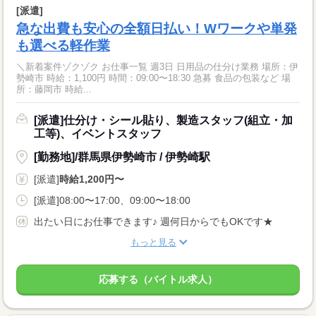
[派遣]
急な出費も安心の全額日払い！Wワークや単発
も選べる軽作業
＼新着案件ゾクゾク お仕事一覧 週3日 日用品の仕分け業務 場所：伊
勢崎市 時給：1,100円 時間：09:00〜18:30 急募 食品の包装など 場
所：藤岡市 時給...
[派遣]仕分け・シール貼り、製造スタッフ(組立・加
工等)、イベントスタッフ
[勤務地]/群馬県伊勢崎市 / 伊勢崎駅
[派遣]
時給1,200円〜
[派遣]08:00〜17:00、09:00〜18:00
出たい日にお仕事できます♪ 週何日からでもOKです★
もっと見る
応募する（バイトル求人）