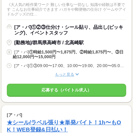
《大人気の軽作業ワーク 難しい仕事な一切なし 知識や経験は不要で
す こんなお仕事紹介できます ハガキや郵便物の仕分け ゲームやアイ
ドルグッズの仕...
[ア・パ]①②③仕分け・シール貼り、品出し(ピッキ
ング)、イベントスタッフ
[勤務地]/群馬県高崎市 / 北高崎駅
[ア・パ]
①時給1,500円〜1,875円、②時給1,875円〜、③日
給12,000円〜15,000円
[ア・パ]①③09:00〜17:00、10:00〜19:00、20:00〜05:00、②10:00〜06:00
もっと見る
応募する（バイトル求人）
[ア・パ]
★シール/ラベル張り★単発バイト！1h〜もO
K！WEB登録&日払い！