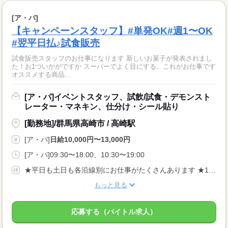
[ア・パ]
【キャンペーンスタッフ】#単発OK#週1〜OK
#翌平日払♪試食販売
試食販売スタッフのお仕事になります 新しいお菓子が発表されまし
た！お1ついかがですか スーパーでよく目にする、これがお仕事です
オススメする商品...
[ア・パ]イベントスタッフ、試飲/試食・デモンスト
レーター・マネキン、仕分け・シール貼り
[勤務地]/群馬県高崎市 / 高崎駅
[ア・パ]
日給10,000円〜13,000円
[ア・パ]09:30〜18:00、10:30〜19:00
★平日も土日も各沿線別にお仕事がたくさんあります ★1日だけでもOK！お好きな勤務日をお選びください♪
もっと見る
応募する（バイトル求人）