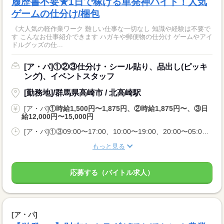
履歴書不要★1日で稼げる単発神バイト！人気
ゲームの仕分け/梱包
《大人気の軽作業ワーク 難しい仕事な一切なし 知識や経験は不要で
す こんなお仕事紹介できます ハガキや郵便物の仕分け ゲームやアイ
ドルグッズの仕...
[ア・パ]①②③仕分け・シール貼り、品出し(ピッキ
ング)、イベントスタッフ
[勤務地]/群馬県高崎市 / 北高崎駅
[ア・パ]
①時給1,500円〜1,875円、②時給1,875円〜、③日
給12,000円〜15,000円
[ア・パ]①③09:00〜17:00、10:00〜19:00、20:00〜05:00、②10:00〜06:00
もっと見る
応募する（バイトル求人）
[ア・パ]