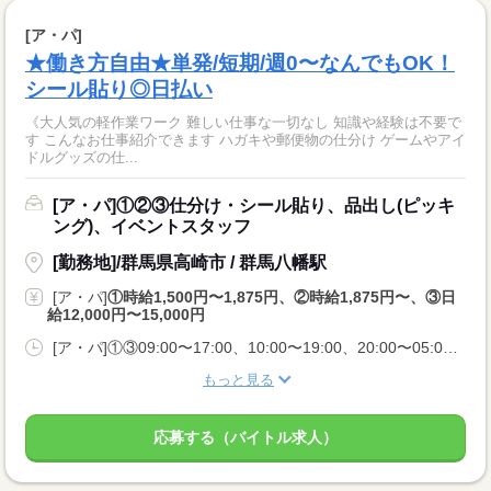
[ア・パ]
★働き方自由★単発/短期/週0〜なんでもOK！
シール貼り◎日払い
《大人気の軽作業ワーク 難しい仕事な一切なし 知識や経験は不要で
す こんなお仕事紹介できます ハガキや郵便物の仕分け ゲームやアイ
ドルグッズの仕...
[ア・パ]①②③仕分け・シール貼り、品出し(ピッキ
ング)、イベントスタッフ
[勤務地]/群馬県高崎市 / 群馬八幡駅
[ア・パ]
①時給1,500円〜1,875円、②時給1,875円〜、③日
給12,000円〜15,000円
[ア・パ]①③09:00〜17:00、10:00〜19:00、20:00〜05:00、②10:00〜06:00
もっと見る
応募する（バイトル求人）