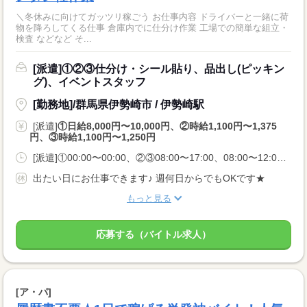
＼冬休みに向けてガッツリ稼ごう お仕事内容 ドライバーと一緒に荷
物を降ろしてくる仕事 倉庫内でに仕分け作業 工場での簡単な組立・
検査 などなど そ...
[派遣]①②③仕分け・シール貼り、品出し(ピッキン
グ)、イベントスタッフ
[勤務地]/群馬県伊勢崎市 / 伊勢崎駅
[派遣]
①日給8,000円〜10,000円、②時給1,100円〜1,375
円、③時給1,100円〜1,250円
[派遣]①00:00〜00:00、②③08:00〜17:00、08:00〜12:00、13:00〜20:00
出たい日にお仕事できます♪ 週何日からでもOKです★
もっと見る
応募する（バイトル求人）
[ア・パ]