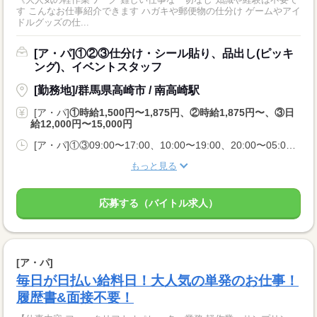
す こんなお仕事紹介できます ハガキや郵便物の仕分け ゲームやアイ
ドルグッズの仕...
[ア・パ]①②③仕分け・シール貼り、品出し(ピッキ
ング)、イベントスタッフ
[勤務地]/群馬県高崎市 / 南高崎駅
[ア・パ]
①時給1,500円〜1,875円、②時給1,875円〜、③日
給12,000円〜15,000円
[ア・パ]①③09:00〜17:00、10:00〜19:00、20:00〜05:00、②10:00〜06:00
もっと見る
応募する（バイトル求人）
[ア・パ]
毎日が日払い給料日！大人気の単発のお仕事！
履歴書&面接不要！