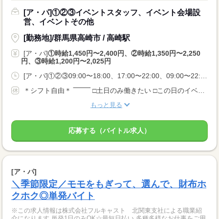
[ア・パ]①②③イベントスタッフ、イベント会場設
営、イベントその他
[勤務地]/群馬県高崎市 / 高崎駅
[ア・パ]
①時給1,450円〜2,400円、②時給1,350円〜2,250
円、③時給1,200円〜2,025円
[ア・パ]①②③09:00〜18:00、17:00〜22:00、09:00〜22:00
＊シフト自由＊ ‾‾‾‾‾‾‾ □土日のみ働きたい □この日のイベントだけでたい □Wワークで月2，3回出勤したい □稼ぎたいからレギュラーワークで どんな希望ももちろん問題なし♪
もっと見る
応募する（バイトル求人）
[ア・パ]
＼季節限定／モモをもぎって、選んで、財布ホ
クホク◎単発バイト
※この求人情報は株式会社フルキャスト 北関東支社による職業紹
介になります 単発1日のみOK☆最短日払い 多種多様なお仕事をご用