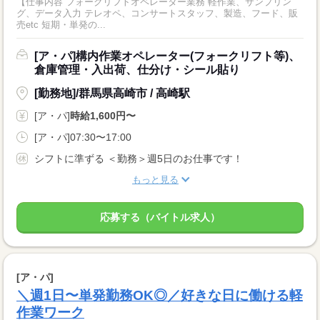
【仕事内容 フォークリフトオペレーター業務 軽作業、サンプリン
グ、データ入力 テレオペ、コンサートスタッフ、製造、フード、販
売etc 短期・単発の...
[ア・パ]構内作業オペレーター(フォークリフト等)、
倉庫管理・入出荷、仕分け・シール貼り
[勤務地]/群馬県高崎市 / 高崎駅
[ア・パ]
時給1,600円〜
[ア・パ]07:30〜17:00
シフトに準ずる ＜勤務＞週5日のお仕事です！
もっと見る
応募する（バイトル求人）
[ア・パ]
＼週1日〜単発勤務OK◎／好きな日に働ける軽
作業ワーク