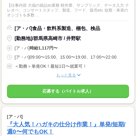
【仕事内容 大福の箱詰め業務 軽作業、サンプリング、データ入力 テ
レオペ、コンサートスタッフ、製造、フード、販売etc 短期・単発の
オシゴトを多数 ...
[ア・パ]食品・飲料系製造、梱包、検品
[勤務地]/群馬県高崎市 / 井野駅
[ア・パ]
時給1,117円〜
[ア・パ]09:00〜15:00、15:00〜19:00、17:00〜22:00
＜勤務＞単発OK！最短1日〜就業可！
もっと見る
応募する（バイトル求人）
[ア・パ]
『大人気！ハガキの仕分け作業！』単発/短期/
週0〜何でもOK！