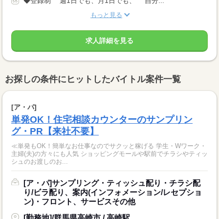
◆登録制 週1日でも、月1日でも、 自分...
もっと見る
求人詳細を見る
お探しの条件にヒットしたバイトル案件一覧
[ア・パ]
単発OK！住宅相談カウンターのサンプリン
グ・PR【来社不要】
≪単発もOK！簡単なお仕事なのでサクッと稼げる 学生・Wワーク・
主婦(夫)の方々にも人気 ショッピングモールや駅前でチラシやティッ
シュのお渡しのお...
[ア・パ]サンプリング・ティッシュ配り・チラシ配
り/ビラ配り、案内(インフォメーション/レセプショ
ン)・フロント、サービスその他
[勤務地]/群馬県高崎市 / 高崎駅