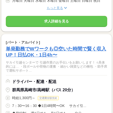
月曜日 火曜日 水曜日 木曜日 金曜日 土曜日 日曜日 祝日
もっと見る
求人詳細を見る
[パート・アルバイト]
単発勤務でWワークも◎空いた時間で賢く収入
UP！日払OK・1日4h〜
サカイ引越センターで 引越作業のお手伝いをお願いします！ ○具体
的には… ・段ボールや荷物の運搬 ・細かい雑貨などの梱包 ・助手席
で運転サポ―ト...
ドライバー・配達・配送
群馬県高崎市/高崎駅（バス 20分）
時給1,300円～
交通費全額支給
7：30〜16：30 ◆1日4時間〜OK サカイ引...