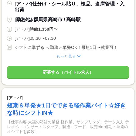
[ア・パ]仕分け・シール貼り、検品、倉庫管理・入
出荷
[勤務地]/群馬県高崎市 / 高崎駅
[ア・パ]
時給1,350円〜
[ア・パ]05:30〜07:30
シフトに準ずる ＜勤務＞単発OK！最短1日〜就業可！
もっと見る
応募する（バイトル求人）
[ア・パ]
短期＆単発★1日でできる軽作業バイト☆好き
な時にシフトIN★
【仕事内容 大福の箱詰め業務 軽作業、サンプリング、データ入力 テ
レオペ、コンサートスタッフ、製造、フード、販売etc 短期・単発の
オシゴトを多数 ...