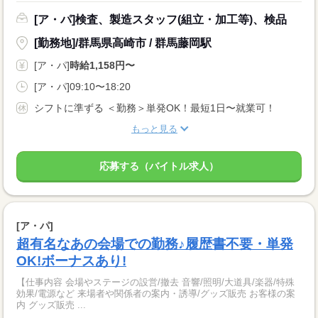
[ア・パ]検査、製造スタッフ(組立・加工等)、検品
[勤務地]/群馬県高崎市 / 群馬藤岡駅
[ア・パ]
時給1,158円〜
[ア・パ]09:10〜18:20
シフトに準ずる ＜勤務＞単発OK！最短1日〜就業可！
もっと見る
応募する（バイトル求人）
[ア・パ]
超有名なあの会場での勤務♪履歴書不要・単発
OK!ボーナスあり!
【仕事内容 会場やステージの設営/撤去 音響/照明/大道具/楽器/特殊
効果/電源など 来場者や関係者の案内・誘導/グッズ販売 お客様の案
内 グッズ販売 ...