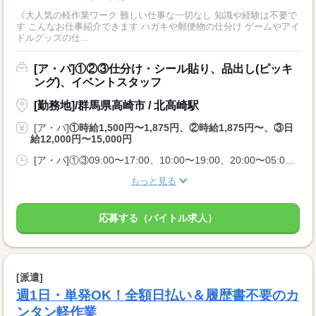
《大人気の軽作業ワーク 難しい仕事な一切なし 知識や経験は不要で
す こんなお仕事紹介できます ハガキや郵便物の仕分け ゲームやアイ
ドルグッズの仕...
[ア・パ]①②③仕分け・シール貼り、品出し(ピッキ
ング)、イベントスタッフ
[勤務地]/群馬県高崎市 / 北高崎駅
[ア・パ]
①時給1,500円〜1,875円、②時給1,875円〜、③日
給12,000円〜15,000円
[ア・パ]①③09:00〜17:00、10:00〜19:00、20:00〜05:00、②10:00〜06:00
もっと見る
応募する（バイトル求人）
[派遣]
週1日・単発OK！全額日払い＆履歴書不要のカ
ンタン軽作業