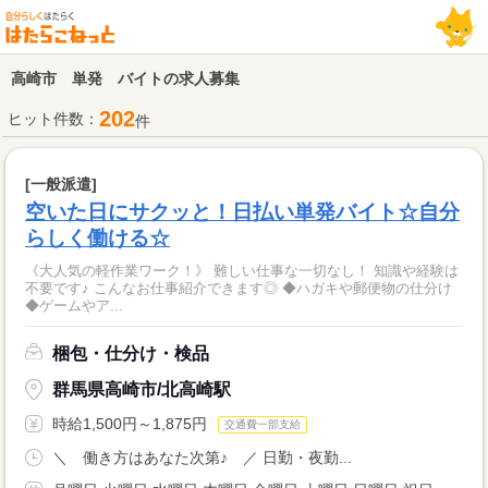
高崎市 単発 バイトの求人募集
202
ヒット件数：
件
[一般派遣]
空いた日にサクッと！日払い単発バイト☆自分
らしく働ける☆
《大人気の軽作業ワーク！》 難しい仕事な一切なし！ 知識や経験は
不要です♪ こんなお仕事紹介できます◎ ◆ハガキや郵便物の仕分け
◆ゲームやア...
梱包・仕分け・検品
群馬県高崎市/北高崎駅
時給1,500円～1,875円
交通費一部支給
＼ 働き方はあなた次第♪ ／ 日勤・夜勤...