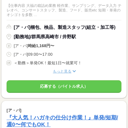
【仕事内容 大福の箱詰め業務 軽作業、サンプリング、データ入力 テ
レオペ、コンサートスタッフ、製造、フード、販売etc 短期・単発の
オシゴトを多数 ...
[ア・パ]梱包、検品、製造スタッフ(組立・加工等)
[勤務地]/群馬県高崎市 / 井野駅
[ア・パ]
時給1,168円〜
[ア・パ]09:00〜17:00
＜勤務＞単発OK！最短1日〜就業可！
もっと見る
応募する（バイトル求人）
[ア・パ]
『大人気！ハガキの仕分け作業！』単発/短期/
週0〜何でもOK！