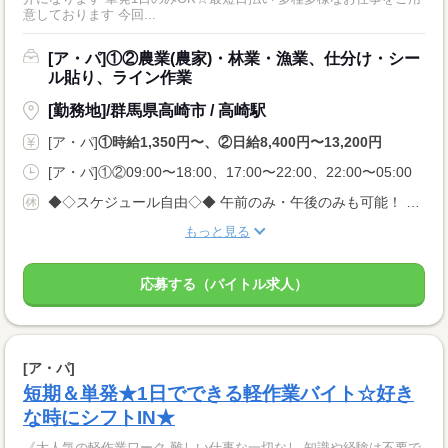
意しております 今回...
[ア・パ]①②農業(農家)・林業・漁業、仕分け・シー
ル貼り、ライン作業
[勤務地]/群馬県高崎市 / 高崎駅
[ア・パ]
①時給1,350円〜、②日給8,400円〜13,200円
[ア・パ]①②09:00〜18:00、17:00〜22:00、22:00〜05:00
◆◇スケジュール自由◇◆ 午前のみ・午後のみも可能！ 早朝・夜勤のお仕事もあります！ 土日祝休み/平日休み/週休2日/お休み選べる/短期/ 単発/交代制/働く時間も選べる/シフト自由
もっと見る
応募する（バイトル求人）
[ア・パ]
短期＆単発★1日でできる軽作業バイト☆好き
な時にシフトIN★
《大人気の軽作業ワーク 難しい仕事な一切なし 知識や経験は不要で