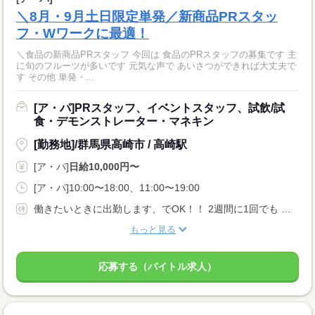
＼8月・9月土日限定単発／新商品PRスタッ
フ・Wワークに最適！
＼食品の新商品PRスタッフ 今回は 食品のPRスタッフの募集です 主
に旬のフルーツが多いです 元気な声で あいさつができれば大丈夫で
す その他 単発・...
[ア・パ]PRスタッフ、イベントスタッフ、試飲/試
食・デモンストレーター・マネキン
[勤務地]/群馬県高崎市 / 高崎駅
[ア・パ]
日給10,000円〜
[ア・パ]10:00〜18:00、11:00〜19:00
働きたいときに出勤します、でOK！！ 2週間に1回でも 週1でもOKです。 「明日出勤してもいいですか？」も 弊社は対応いたします！！
もっと見る
応募する（バイトル求人）