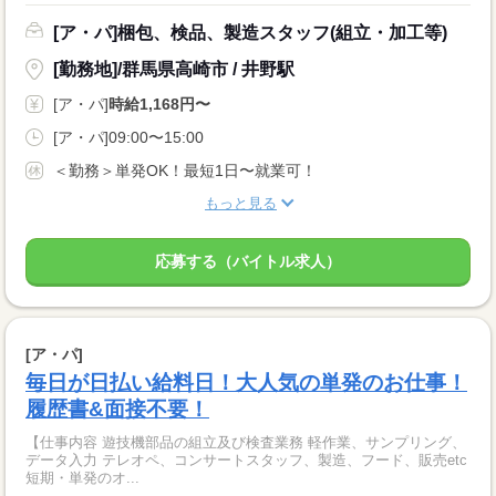
[ア・パ]梱包、検品、製造スタッフ(組立・加工等)
[勤務地]/群馬県高崎市 / 井野駅
[ア・パ]
時給1,168円〜
[ア・パ]09:00〜15:00
＜勤務＞単発OK！最短1日〜就業可！
もっと見る
応募する（バイトル求人）
[ア・パ]
毎日が日払い給料日！大人気の単発のお仕事！
履歴書&面接不要！
【仕事内容 遊技機部品の組立及び検査業務 軽作業、サンプリング、
データ入力 テレオペ、コンサートスタッフ、製造、フード、販売etc
短期・単発のオ...