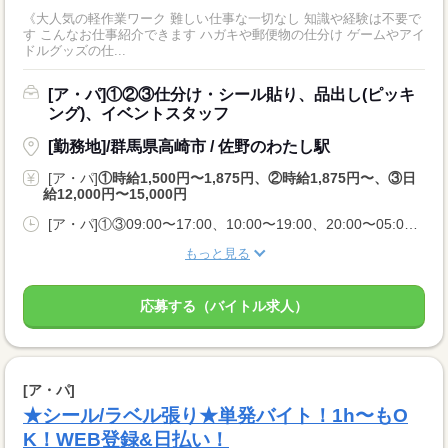
《大人気の軽作業ワーク 難しい仕事な一切なし 知識や経験は不要で
す こんなお仕事紹介できます ハガキや郵便物の仕分け ゲームやアイ
ドルグッズの仕...
[ア・パ]①②③仕分け・シール貼り、品出し(ピッキ
ング)、イベントスタッフ
[勤務地]/群馬県高崎市 / 佐野のわたし駅
[ア・パ]
①時給1,500円〜1,875円、②時給1,875円〜、③日
給12,000円〜15,000円
[ア・パ]①③09:00〜17:00、10:00〜19:00、20:00〜05:00、②10:00〜06:00
もっと見る
応募する（バイトル求人）
[ア・パ]
★シール/ラベル張り★単発バイト！1h〜もO
K！WEB登録&日払い！