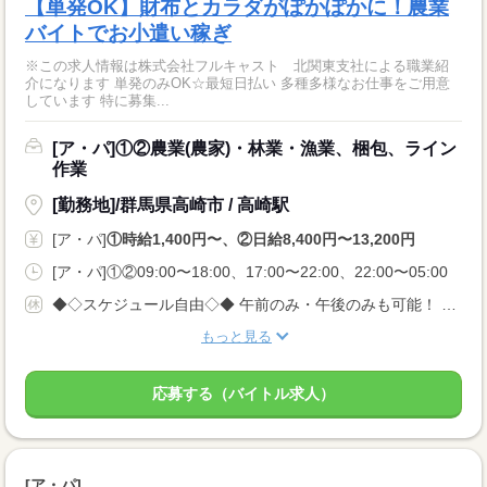
【単発OK】財布とカラダがぽかぽかに！農業
バイトでお小遣い稼ぎ
※この求人情報は株式会社フルキャスト 北関東支社による職業紹
介になります 単発のみOK☆最短日払い 多種多様なお仕事をご用意
しています 特に募集...
[ア・パ]①②農業(農家)・林業・漁業、梱包、ライン
作業
[勤務地]/群馬県高崎市 / 高崎駅
[ア・パ]
①時給1,400円〜、②日給8,400円〜13,200円
[ア・パ]①②09:00〜18:00、17:00〜22:00、22:00〜05:00
◆◇スケジュール自由◇◆ 午前のみ・午後のみも可能！ 早朝・夜勤のお仕事もあります！ 土日祝休み/平日休み/週休2日/お休み選べる/短期/ 単発/交代制/働く時間も選べる/シフト自由
もっと見る
応募する（バイトル求人）
[ア・パ]