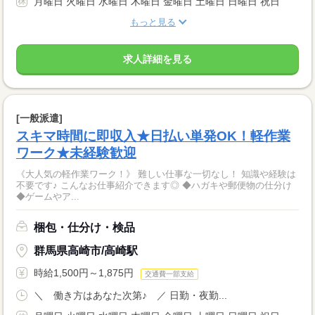
月曜日 火曜日 水曜日 木曜日 金曜日 土曜日 日曜日 祝日
もっと見る
求人詳細を見る
[一般派遣]
スキマ時間に即収入★日払い単発OK！軽作業
ワーク★未経験歓迎
《大人気の軽作業ワーク！》 難しい仕事な一切なし！ 知識や経験は
不要です♪ こんなお仕事紹介できます◎ ◆ハガキや郵便物の仕分け
◆ゲームやア...
梱包・仕分け・検品
群馬県高崎市/高崎駅
時給1,500円～1,875円
交通費一部支給
＼ 働き方はあなた次第♪ ／ 日勤・夜勤...