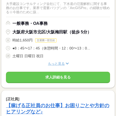
大手建設コンサルティング会社にて、下水道の氾濫解析に関する事
務のお仕事です。業界で需要バツグンの「ArcGISPro」の経験が積め
る☆今後のために扱...
一般事務・OA事務
大阪府大阪市北区/大阪梅田駅（徒歩 5分）
時給1,650円
交通費一部支給
●8：45〜17：45（休憩時間・12：00〜13：0...
土曜日 日曜日 祝日
もっと見る
求人詳細を見る
[正社員]
【稼げる正社員のお仕事】お困りごとや方針の
ヒアリングなど♪