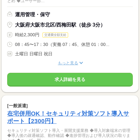
とめ ◆ユーザー部...
運用管理・保守
大阪府大阪市北区/西梅田駅（徒歩 3分）
時給2,300円
交通費全額支給
08：45〜17：30（実働 07：45、休憩 01：00...
土曜日 日曜日 祝日
もっと見る
求人詳細を見る
[一般派遣]
在宅併用OK！セキュリティ対策ソフト導入サ
ポート【2300円】
セキュリティ対策ソフト導入・展開支援業務 ◆導入対象端末の管理
◆導入後の疎通確認、動作確認 ◆進捗管理および導入状況の取りま