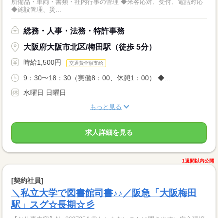
所備品・車両・書類・社内行事の管理 ◆来客応対、受付、電話対応
◆施設管理、災...
総務・人事・法務・特許事務
大阪府大阪市北区/梅田駅（徒歩 5分）
時給1,500円
交通費全額支給
9：30〜18：30（実働8：00、休憩1：00） ◆...
水曜日 日曜日
もっと見る
求人詳細を見る
1週間以内公開
[契約社員]
＼私立大学で図書館司書♪♪／阪急「大阪梅田
駅」スグ☆長期☆彡