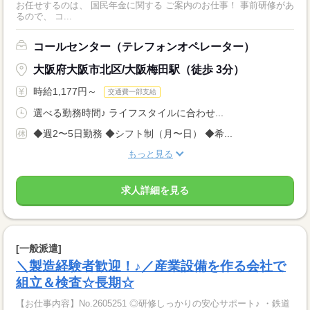
お任せするのは、 国民年金に関する ご案内のお仕事！ 事前研修があ
るので、 コ...
コールセンター（テレフォンオペレーター）
大阪府大阪市北区/大阪梅田駅（徒歩 3分）
時給1,177円～
交通費一部支給
選べる勤務時間♪ ライフスタイルに合わせ...
◆週2〜5日勤務 ◆シフト制（月〜日） ◆希...
もっと見る
求人詳細を見る
[一般派遣]
＼製造経験者歓迎！♪／産業設備を作る会社で
組立＆検査☆長期☆
【お仕事内容】No.2605251 ◎研修しっかりの安心サポート♪ ・鉄道