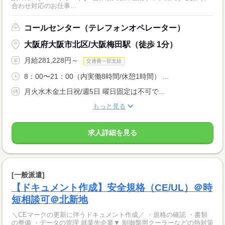
合わせ対応のお仕事...
コールセンター（テレフォンオペレーター）
大阪府大阪市北区/大阪梅田駅（徒歩 1分）
月給281,228円～
交通費一部支給
8：00〜21：00（内実働8時間/休憩1時間） ...
月火水木金土日祝/週5日 曜日固定は不可で...
もっと見る
求人詳細を見る
[一般派遣]
【ドキュメント作成】安全規格（CE/UL）＠時
短相談可＠北新地
＼CEマークの更新に伴うドキュメント作成／ ・規格の確認 ・書類
の整備 ・データの管理 就業先企業▼ 制御盤用クーラーなどの熱対策