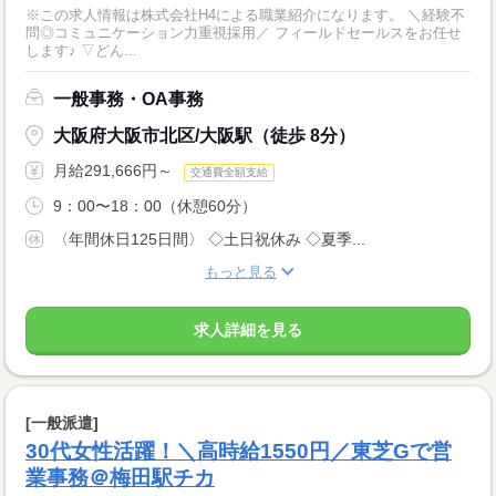
※この求人情報は株式会社H4による職業紹介になります。 ＼経験不
問◎コミュニケーション力重視採用／ フィールドセールスをお任せ
します♪ ▽どん...
一般事務・OA事務
大阪府大阪市北区/大阪駅（徒歩 8分）
月給291,666円～
交通費全額支給
9：00〜18：00（休憩60分）
〈年間休日125日間〉 ◇土日祝休み ◇夏季...
もっと見る
求人詳細を見る
[一般派遣]
30代女性活躍！＼高時給1550円／東芝Gで営
業事務＠梅田駅チカ