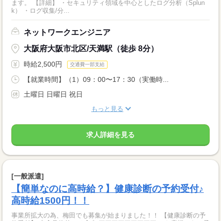
ます。 【詳細】 ・セキュリティ領域を中心としたログ分析（Splun
k） ・ログ収集/分...
ネットワークエンジニア
大阪府大阪市北区/天満駅（徒歩 8分）
時給2,500円
交通費一部支給
【就業時間】（1）09：00〜17：30（実働時...
土曜日 日曜日 祝日
もっと見る
求人詳細を見る
[一般派遣]
【簡単なのに高時給？】健康診断の予約受付♪
高時給1500円！！
事業所拡大の為、梅田でも募集が始まりました！！ 【健康診断の予