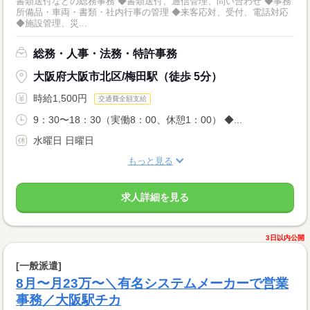
書類送付などの総務事務 ◆書類送付、通信管理、問い合わせ ◆事務
所備品・車両・書類・社内行事の管理 ◆来客応対、受付、電話対応
◆施設管理、災...
総務・人事・法務・特許事務
大阪府大阪市北区/梅田駅（徒歩 5分）
時給1,500円
交通費全額支給
9：30〜18：30（実働8：00、休憩1：00） ◆...
水曜日 日曜日
もっと見る
求人詳細を見る
3日以内公開
[一般派遣]
8月〜月23万〜＼有名システムメーカーで営業
事務／大阪駅チカ