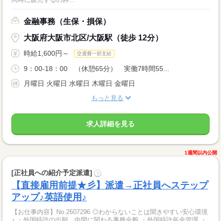
金融事務（生保・損保）
大阪府大阪市北区/大阪駅（徒歩 12分）
時給1,600円～
交通費一部支給
9：00-18：00 （休憩65分） 実働7時間55...
月曜日 火曜日 水曜日 木曜日 金曜日
もっと見る
求人詳細を見る
1週間以内公開
[正社員への紹介予定派遣]
?
【直接雇用前提★彡】派遣→正社員へステップ
アップ♪英語使用♪
【お仕事内容】No.2607296 ◎わからないことは聞きやすい安心環境
♪ ・外国特許の出願、中間に関わる事務全般 ・外国特許年金管理 ・