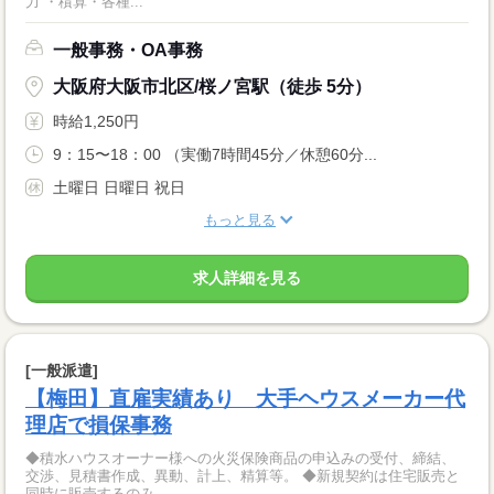
力 ・積算・各種...
一般事務・OA事務
大阪府大阪市北区/桜ノ宮駅（徒歩 5分）
時給1,250円
9：15〜18：00 （実働7時間45分／休憩60分...
土曜日 日曜日 祝日
もっと見る
求人詳細を見る
[一般派遣]
【梅田】直雇実績あり 大手ヘウスメーカー代
理店で損保事務
◆積水ハウスオーナー様への火災保険商品の申込みの受付、締結、
交渉、見積書作成、異動、計上、精算等。 ◆新規契約は住宅販売と
同時に販売するのみ...