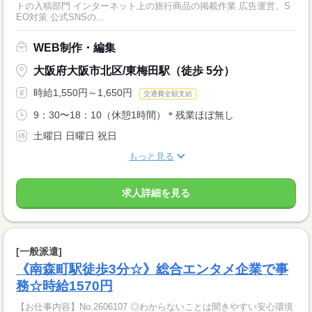
トの入稿部門 インターネット上の旅行商品の掲載作業 広告運営、S
EO対策 公式SNSの...
WEB制作・編集
大阪府大阪市北区/東梅田駅（徒歩 5分）
時給1,550円～1,650円
交通費全額支給
9：30〜18：10（休憩1時間）＊残業ほぼ無し
土曜日 日曜日 祝日
もっと見る
求人詳細を見る
[一般派遣]
《南森町駅徒歩3分☆》総合エンタメ企業で事
務☆時給1570円
【お仕事内容】No.2606107 ◎わからないことは聞きやすい安心環境