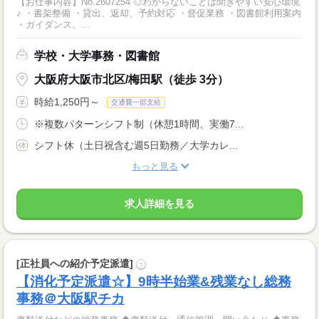
【お仕事内容】No.2607254 ◎わからないことは聞きやすい安心環境
♪ ・書架整備 ・貸出、返却、予約対応 ・督促業務 ・図書館利用案内
・ガイダンス、...
学校・大学事務・図書館
大阪府大阪市北区/梅田駅（徒歩 3分）
時給1,250円～
交通費一部支給
※複数パターンシフト制（休憩1時間、実働7...
シフト休（土日祝含む週5日勤務／大学カレ...
もっと見る
求人詳細を見る
[正社員への紹介予定派遣]
?
【消化予定派遣☆】9時半始業&残業なし総務
事務＠大阪駅チカ