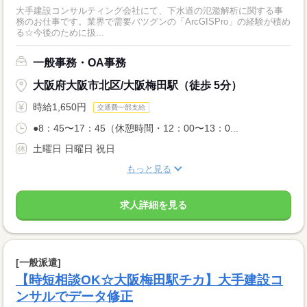
大手建設コンサルティング会社にて、下水道の氾濫解析に関する事
務のお仕事です。業界で需要バツグンの「ArcGISPro」の経験が積め
る☆今後のために扱...
一般事務・OA事務
大阪府大阪市北区/大阪梅田駅（徒歩 5分）
時給1,650円
交通費一部支給
●8：45〜17：45（休憩時間・12：00〜13：0...
土曜日 日曜日 祝日
もっと見る
求人詳細を見る
[一般派遣]
【時短相談OK☆大阪梅田駅チカ】大手建設コ
ンサルでデータ修正