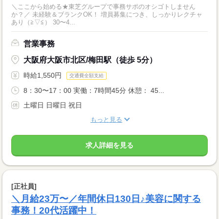
＼ここから始める★東芝グループで事務サポのオシゴトしません
か？／ 未経験＆ブランクOK！ 増員募集につき、しっかりレクチャ
あり（≧▽≦） 30〜4...
営業事務
大阪府大阪市北区/梅田駅（徒歩 5分）
時給1,550円
交通費全額支給
8：30〜17：00 実働：7時間45分 休憩： 45...
土曜日 日曜日 祝日
もっと見る
求人詳細を見る
[正社員]
＼月給23万〜／年間休日130日♪美容に関する
事務！20代活躍中！