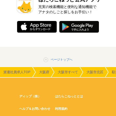
充実の検索機能と便利な通知機能で
アナタのしごと探しをお手伝い！
ページトップへ
派遣社員求人TOP
大阪府
大阪市すべて
大阪市北区
駐
ディップ（株）
はたらこねっととは
ヘルプ＆お問い合わせ
利用規約