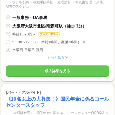
♪ ・ホテル予約 ・移動手段手配 ・経理清算 ・領収書管理 ・来店、
取材のスケジュー...
一般事務・OA事務
大阪府大阪市北区/南森町駅（徒歩 3分）
時給1,570円～
交通費一部支給
9：30〜17：30（休憩1時間、実働7時間） ※...
土曜日 日曜日 祝日
もっと見る
求人詳細を見る
[パート・アルバイト]
《10名以上の大募集！》国民年金に係るコール
センタースタッフ
／ 未経験歓迎♪ 国民年金に関する コールセンターWORK◎ ＼