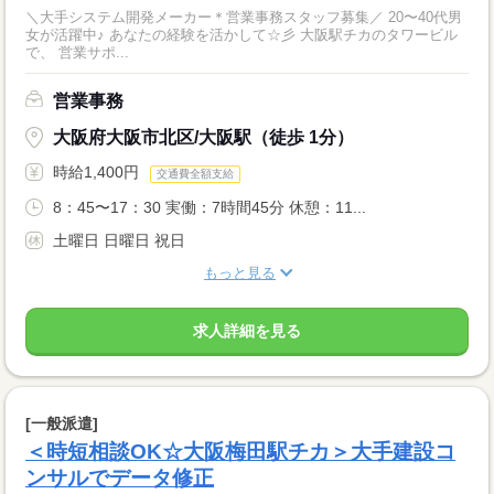
＼大手システム開発メーカー＊営業事務スタッフ募集／ 20〜40代男
女が活躍中♪ あなたの経験を活かして☆彡 大阪駅チカのタワービル
で、 営業サポ...
営業事務
大阪府大阪市北区/大阪駅（徒歩 1分）
時給1,400円
交通費全額支給
8：45〜17：30 実働：7時間45分 休憩：11...
土曜日 日曜日 祝日
もっと見る
求人詳細を見る
[一般派遣]
＜時短相談OK☆大阪梅田駅チカ＞大手建設コ
ンサルでデータ修正