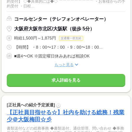
約受付】 ◇◆具体的には◆◇ ￣￣￣￣￣￣￣￣￣ ・お客様からの予
約受付 ・日程...
コールセンター（テレフォンオペレーター）
大阪府大阪市北区/大阪駅（徒歩 5分）
時給1,500円～1,875円
交通費一部支給
【時間】 ・8：00〜17：00 ・9：00〜18：00...
■週4〜OK ※固定曜日休みあれば相談OK
もっと見る
求人詳細を見る
[正社員への紹介予定派遣]
?
【正社員目指せる☆】社内を助ける総務！残業
少＠大阪梅田☆彡
書類送付などの総務事務 ◆書類送付、通信管理、問い合わせ ◆事務