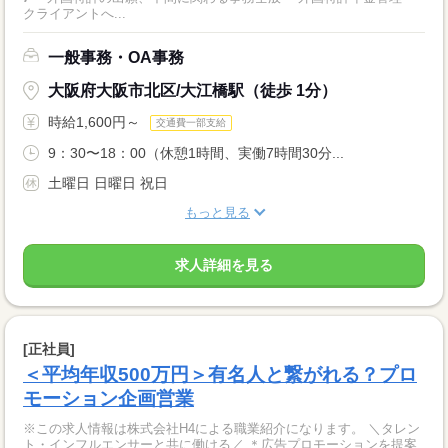
クライアントへ...
一般事務・OA事務
大阪府大阪市北区/大江橋駅（徒歩 1分）
時給1,600円～
交通費一部支給
9：30〜18：00（休憩1時間、実働7時間30分...
土曜日 日曜日 祝日
もっと見る
求人詳細を見る
[正社員]
＜平均年収500万円＞有名人と繋がれる？プロ
モーション企画営業
※この求人情報は株式会社H4による職業紹介になります。 ＼タレン
ト・インフルエンサーと共に働ける／ ＊広告プロモーションを提案