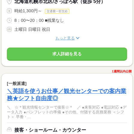
北海道札幌市北区/さっぽろ駅（徒歩 5分）
時給1,300円～
交通費一部支給
8：00〜20：00 ■残業なし
土曜日 日曜日 祝日
もっと見る
求人詳細を見る
1週間以内公開
[一般派遣]
＼英語を使うお仕事／観光センターでの案内業
務★シフト自由度◎
＼ ☆＊観光情報センターで接客☆＊ ／ ●来客対応 ●電話対応 ●デ
ータ入力 ●パンフレットの準備 ●その他、付随する庶務業務 ＜シフ
ト＞ 早番・...
接客・ショールーム・カウンター