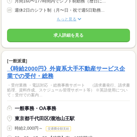
月間160〜177時間内でシフト制勤務（暦日に...
週休2日のシフト制（月〜日・祝で週5日勤務...
もっと見る
求人詳細を見る
[一般派遣]
《時給2000円》外資系大手不動産サービス企
業での受付・総務
・受付業務 ・電話対応 ・総務事務サポート （請求書発行、請求書
処理、資料作成、スケジュール管理サポート等） ※英語使用につい
て：受付での案内...
一般事務・OA事務
東京都千代田区/溜池山王駅
時給2,000円～
交通費全額支給