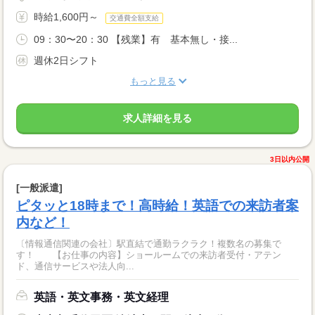
時給1,600円～
交通費全額支給
09：30〜20：30 【残業】有 基本無し・接...
週休2日シフト
もっと見る
求人詳細を見る
3日以内公開
[一般派遣]
ピタッと18時まで！高時給！英語での来訪者案
内など！
〔情報通信関連の会社〕駅直結で通勤ラクラク！複数名の募集で
す！ 【お仕事の内容】ショールームでの来訪者受付・アテン
ド、通信サービスや法人向...
英語・英文事務・英文経理