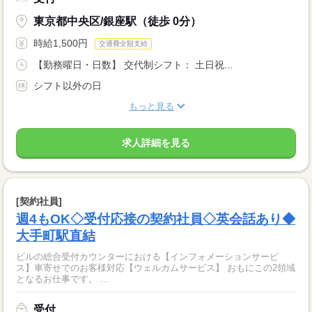
東京都中央区/銀座駅（徒歩 0分）
時給1,500円
交通費全額支給
【勤務曜日・日数】 交代制シフト： 土日祝...
シフト以外の日
もっと見る
求人詳細を見る
[契約社員]
週4もOK◇受付応接の契約社員◇英会話あり◆
大手町駅直結
ビルの総合受付カウンターにおける【インフォメーションサービ
ス】車寄せでのお客様対応【ウェルカムサービス】 おもにこの2領域
となるお仕事です。 ...
受付