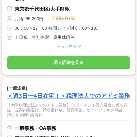
東京都千代田区/大手町駅
月給295,200円～
交通費全額支給
08：00〜17：00 時間シフト制 8：00〜18...
土日祝、特別休暇、慶弔休暇等
もっと見る
求人詳細を見る
[一般派遣]
＜週3日〜4日在宅！＞税理法人でのアドミ業務
【大手税理士法人でのアドミ業務】 クライアント受入審査に係る調
査、提案内容登録、請求書作成、経費申請、サーバフォルダ申請、
請求書や契約書等作...
一般事務・OA事務