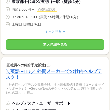
東京都千代田区/溜池山王駅（徒歩 1分）
時給2,000円～
交通費全額支給
9：30〜 18：00（実働7.5時間／休憩60分） ...
土曜日 日曜日 祝日
もっと見る
求人詳細を見る
[正社員への紹介予定派遣]
?
＼英語＋IT♪／ 外資メーカーでの社内ヘルプデ
スク！
【社内ITヘルプデスク業務全般、社内請求書処理業務（ローカルサイ
トサポート）】 ■ServiceNowのチケットシステム上で行うIT問い合
わせの対応 → 担...
ヘルプデスク・ユーザーサポート