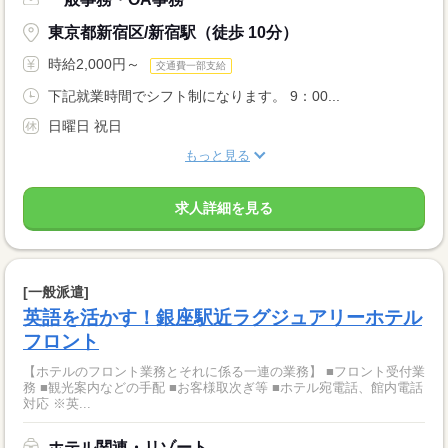
東京都新宿区/新宿駅（徒歩 10分）
時給2,000円～
交通費一部支給
下記就業時間でシフト制になります。 9：00...
日曜日 祝日
もっと見る
求人詳細を見る
[一般派遣]
英語を活かす！銀座駅近ラグジュアリーホテル
フロント
【ホテルのフロント業務とそれに係る一連の業務】 ■フロント受付業
務 ■観光案内などの手配 ■お客様取次ぎ等 ■ホテル宛電話、館内電話
対応 ※英...
ホテル関連・リゾート