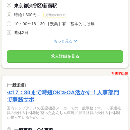
東京都渋谷区/新宿駅
時給1,600円～
交通費全額支給
10：00〜18：30 【残業】有 基本的には無...
週休2日
もっと見る
求人詳細を見る
3日以内公開
[一般派遣]
≪17：30まで時短OK≫OA活かす！人事部門
で事務サポ
国内トップクラスの医療機器メーカーでの一般事務です。 ＼派遣社
員の受け入れ体制が整ったあんしん環境／派遣社員の受け入れ体制
が整っているため、...