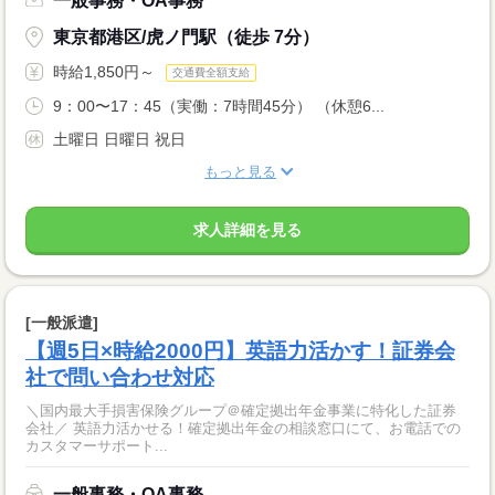
一般事務・OA事務
東京都港区/虎ノ門駅（徒歩 7分）
時給1,850円～
交通費全額支給
9：00〜17：45（実働：7時間45分） （休憩6...
土曜日 日曜日 祝日
もっと見る
求人詳細を見る
[一般派遣]
【週5日×時給2000円】英語力活かす！証券会
社で問い合わせ対応
＼国内最大手損害保険グループ＠確定拠出年金事業に特化した証券
会社／ 英語力活かせる！確定拠出年金の相談窓口にて、お電話での
カスタマーサポート...
一般事務・OA事務