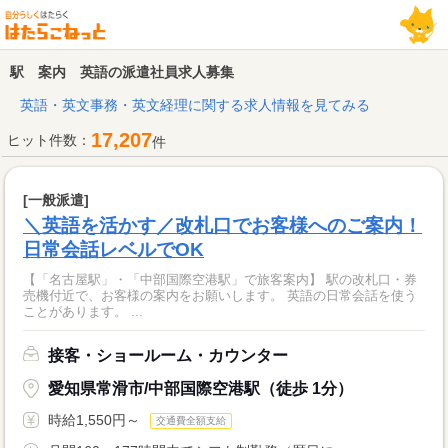
駅 案内 英語の派遣社員求人募集
英語・英文事務・英文経理に関する求人情報を見てみる
17,207
ヒット件数：
件
[一般派遣]
＼英語を活かす／改札口でお客様へのご案内！
日常会話レベルでOK
【「名古屋駅」・「中部国際空港駅」で旅客案内】 駅の改札口・券
売機付近で、お客様の案内をお願いします。 英語の日常会話を使う
ことがあります。 ...
接客・ショールーム・カウンター
愛知県常滑市/中部国際空港駅（徒歩 1分）
時給1,550円～
交通費全額支給