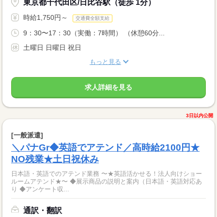
東京都千代田区/日比谷駅（徒歩 1分）
時給1,750円～
交通費全額支給
9：30〜17：30（実働：7時間） （休憩60分...
土曜日 日曜日 祝日
もっと見る
求人詳細を見る
3日以内公開
[一般派遣]
＼パナGr◆英語でアテンド／高時給2100円★
NO残業★土日祝休み
日本語・英語でのアテンド業務 〜★英語活かせる！法人向けショー
ルームアテンド★〜 ◆展示商品の説明と案内（日本語・英語対応あ
り ◆アンケート収...
通訳・翻訳