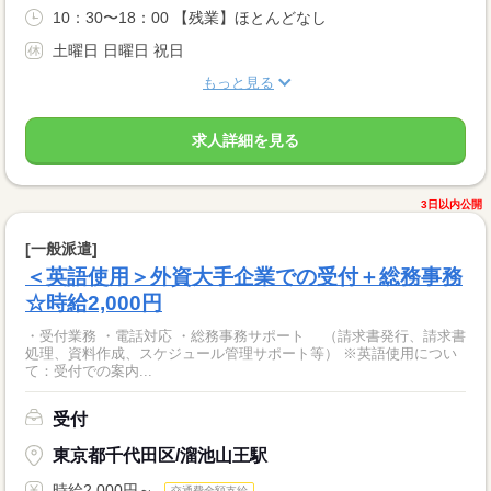
10：30〜18：00 【残業】ほとんどなし
土曜日 日曜日 祝日
もっと見る
求人詳細を見る
3日以内公開
[一般派遣]
＜英語使用＞外資大手企業での受付＋総務事務
☆時給2,000円
・受付業務 ・電話対応 ・総務事務サポート （請求書発行、請求書
処理、資料作成、スケジュール管理サポート等） ※英語使用につい
て：受付での案内...
受付
東京都千代田区/溜池山王駅
時給2,000円～
交通費全額支給