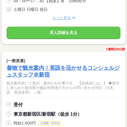
09：00〜17：30 【残業】有 10時間/月
土曜日 日曜日 祝日
もっと見る
求人詳細を見る
1週間以内公開
[一般派遣]
着物で観光案内！英語を活かせるコンシェルジ
ュスタッフ＠新宿
観光案内所にて受付・案内のお仕事です。 【具体的には…】 ◆受付
に来られた観光客や施設利用者の方からの問い合わせ対応（日本
語、英語使用） →観...
受付
東京都新宿区/新宿駅（徒歩 1分）
時給1,600円
交通費一部支給