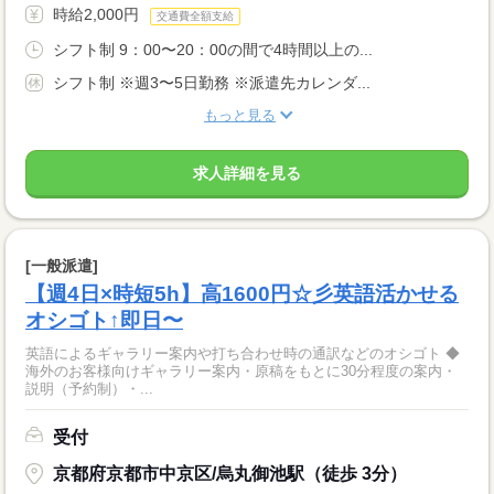
時給2,000円
交通費全額支給
シフト制 9：00〜20：00の間で4時間以上の...
シフト制 ※週3〜5日勤務 ※派遣先カレンダ...
もっと見る
求人詳細を見る
[一般派遣]
【週4日×時短5h】高1600円☆彡英語活かせる
オシゴト↑即日〜
英語によるギャラリー案内や打ち合わせ時の通訳などのオシゴト ◆
海外のお客様向けギャラリー案内・原稿をもとに30分程度の案内・
説明（予約制）・...
受付
京都府京都市中京区/烏丸御池駅（徒歩 3分）