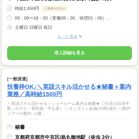
時給1,650円
交通費全額支給
09：00〜18：00（実働08：00、休憩01：00）...
土曜日 日曜日 祝日
もっと見る
求人詳細を見る
[一般派遣]
扶養枠OK♪＼英語スキル活かせる★秘書＋案内
業務／高時給1500円
＜英語スキル活かせる＞ショールーム案内＆秘書★ ◇社長の出張手
配（ホテル・新幹線・手土産） ◇オンライン会議のURL発行 ◇館内
ツアーの案内（1週...
秘書
京都府京都市中京区/烏丸御池駅（徒歩 3分）