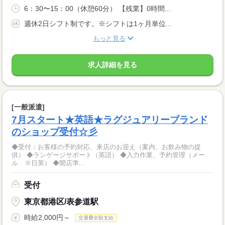
6：30〜15：00（休憩60分） 【残業】0時間...
週休2日シフト制です。※シフトは1ヶ月単位...
もっと見る
求人詳細を見る
[一般派遣]
7月スタート★英語★ラグジュアリーブランド
のショップ受付☆彡
◆受付：お客様の予約対応、来店のお迎え（案内、お飲み物の提
供） ◆ランゲージサポート（英語） ◆入力作業、予約管理（メー
ル ※日英） ◆開店準...
受付
東京都港区/表参道駅
時給2,000円～
交通費全額支給