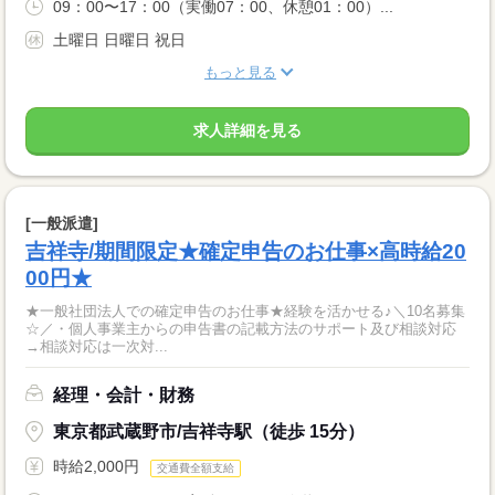
09：00〜17：00（実働07：00、休憩01：00）...
土曜日 日曜日 祝日
もっと見る
求人詳細を見る
[一般派遣]
吉祥寺/期間限定★確定申告のお仕事×高時給20
00円★
★一般社団法人での確定申告のお仕事★経験を活かせる♪＼10名募集
☆／・個人事業主からの申告書の記載方法のサポート及び相談対応
→相談対応は一次対...
経理・会計・財務
東京都武蔵野市/吉祥寺駅（徒歩 15分）
時給2,000円
交通費全額支給