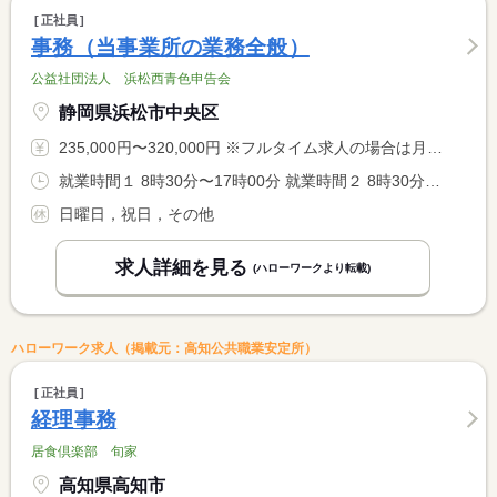
正社員
事務（当事業所の業務全般）
公益社団法人 浜松西青色申告会
静岡県浜松市中央区
235,000円〜320,000円 ※フルタイム求人の場合は月額（換算額）、パート求人の場合は時間額を表示しています。
就業時間１ 8時30分〜17時00分 就業時間２ 8時30分〜12時00分 就業時間に関する特記事項 決算・申告期は残業が多い傾向があります。 <BR> （２）第１・３土曜日は午前中出勤 <BR> 第２・４・５土曜日は休日
日曜日，祝日，その他
求人詳細を見る
(ハローワークより転載)
ハローワーク求人（掲載元：高知公共職業安定所）
正社員
経理事務
居食倶楽部 旬家
高知県高知市