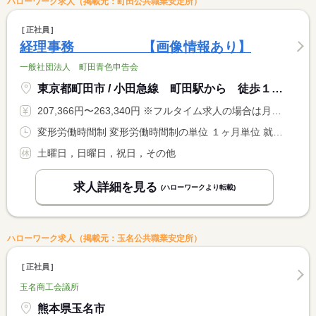
ハローワーク求人（掲載元：町田公共職業安定所）
正社員
経理事務 【画像情報あり】
一般社団法人 町田青色申告会
東京都町田市 / 小田急線 町田駅から 徒歩１３分
207,366円〜263,340円 ※フルタイム求人の場合は月額（換算額）、パート求人の場合は時間額を表示しています。
変形労働時間制 変形労働時間制の単位 １ヶ月単位 就業時間１ 8時45分〜17時00分 就業時間に関する特記事項 ・１月〜３月１５日の間は８：００から始業 <BR> ・確定申告期は残業等あり
土曜日，日曜日，祝日，その他
求人詳細を見る
(ハローワークより転載)
ハローワーク求人（掲載元：玉名公共職業安定所）
正社員
玉名商工会議所
熊本県玉名市