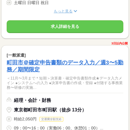
土曜日 日曜日 祝日
もっと見る
求人詳細を見る
3日以内公開
[一般派遣]
町田市＠確定申告書類のデータ入力／週3〜5勤
務／期間限定
＜11月〜3月まで＊短期＞決算書・確定申告書類作成★データ入力メ
イン ●システムへの入力 ●決算申告書の作成・登録 ●付随する事務業
務〜研修の実施...
経理・会計・財務
東京都町田市/町田駅（徒歩 13分）
時給2,050円
交通費全額支給
09：00〜16：00（実働06：00、休憩01：00）...