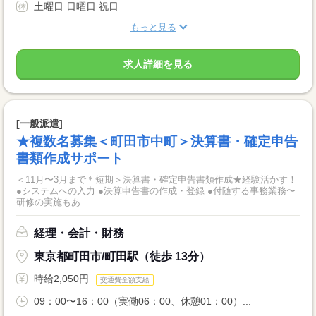
土曜日 日曜日 祝日
もっと見る
求人詳細を見る
[一般派遣]
★複数名募集＜町田市中町＞決算書・確定申告
書類作成サポート
＜11月〜3月まで＊短期＞決算書・確定申告書類作成★経験活かす！
●システムへの入力 ●決算申告書の作成・登録 ●付随する事務業務〜
研修の実施もあ...
経理・会計・財務
東京都町田市/町田駅（徒歩 13分）
時給2,050円
交通費全額支給
09：00〜16：00（実働06：00、休憩01：00）...