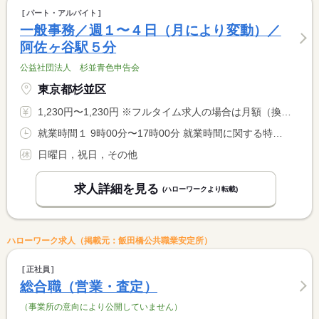
パート・アルバイト
一般事務／週１〜４日（月により変動）／
阿佐ヶ谷駅５分
公益社団法人 杉並青色申告会
東京都杉並区
1,230円〜1,230円 ※フルタイム求人の場合は月額（換算額）、パート求人の場合は時間額を表示しています。
就業時間１ 9時00分〜17時00分 就業時間に関する特記事項 ●１０月〜１１月：週２日〜３日 <BR> ●１２月〜 ３月：週３日〜４日 ※２時間残業の１９時迄もあり <BR> ● ４月〜 ９月：週１日〜２日 <BR> ※残業は１２月〜３月のみ、月に１０時間程度発生する可能性あり
日曜日，祝日，その他
求人詳細を見る
(ハローワークより転載)
ハローワーク求人（掲載元：飯田橋公共職業安定所）
正社員
総合職（営業・査定）
（事業所の意向により公開していません）