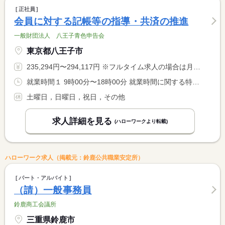
正社員
会員に対する記帳等の指導・共済の推進
一般財団法人 八王子青色申告会
東京都八王子市
235,294円〜294,117円 ※フルタイム求人の場合は月額（換算額）、パート求人の場合は時間額を表示しています。
就業時間１ 9時00分〜18時00分 就業時間に関する特記事項 繁忙期の１／４より３／１５までは毎週土曜半日出勤９時〜１２時 <BR> あり。 <BR> 土曜日出勤は残業扱い
土曜日，日曜日，祝日，その他
求人詳細を見る
(ハローワークより転載)
ハローワーク求人（掲載元：鈴鹿公共職業安定所）
パート・アルバイト
（請）一般事務員
鈴鹿商工会議所
三重県鈴鹿市