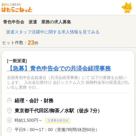
青色申告会 派遣 業務の求人募集
派遣スタッフ活躍中に関する求人情報を見てみる
23
ヒット件数：
件
[一般派遣]
【急募】青色申告会での共済会経理事務
全国青色申告会総連合（共済会経理事務）にて 以下の業務をお願い
します。 入出金伝票付け 会計システム入力 保険料金等の収受及び払
い出し業務 その...
経理・会計・財務
東京都千代田区/御茶ノ水駅（徒歩 7分）
時給1,500円～
交通費全額支給
平日9：00〜17：00（実働7時間/休憩60分）