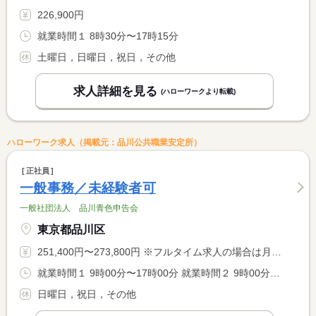
226,900円
就業時間１ 8時30分〜17時15分
土曜日，日曜日，祝日，その他
求人詳細を見る
(ハローワークより転載)
ハローワーク求人（掲載元：品川公共職業安定所）
正社員
一般事務／未経験者可
一般社団法人 品川青色申告会
東京都品川区
251,400円〜273,800円 ※フルタイム求人の場合は月額（換算額）、パート求人の場合は時間額を表示しています。
就業時間１ 9時00分〜17時00分 就業時間２ 9時00分〜12時00分 就業時間に関する特記事項 （２）休憩時間なし <BR> （２）の勤務は１月〜３月１５日までの土曜日 <BR> 残業時間について：１月〜３月以外の期間は月数時間程度
日曜日，祝日，その他