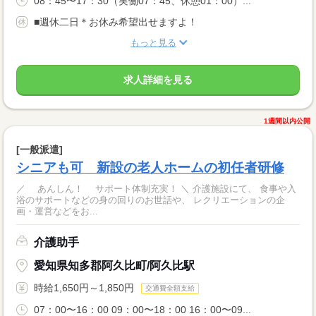
08：45〜17：30（実働07：45、休憩01：00）...
■週休二日＊お休み希望出せますよ！
もっと見る
求人詳細を見る
1週間以内公開
[一般派遣]
シニアも可 新設の老人ホームの初任者研修
／ あんしん！ サポート体制充実！ ＼ 介護施設にて、 食事や入
浴のサポートなどの身の回りのお世話や、 レクリエーションの企
画・運営などをお...
介護助手
愛知県知多郡阿久比町/阿久比駅
時給1,650円～1,850円
交通費全額支給
07：00〜16：00 09：00〜18：00 16：00〜09...