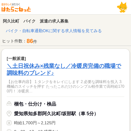
阿久比町 バイク 派遣の求人募集
バイク・自転車通勤OKに関する求人情報を見てみる
86
ヒット件数：
件
[一般派遣]
＼土日祝休み×残業なし／冷暖房完備の職場で
調味料のブレンド♪
【お仕事内容】 1.タンクをキレイにします 2.必要な調味料を投入 3.
機械のスイッチを押す たったこれだけのシンプル軽作業で高時給170
0円！ 冷暖房...
梱包・仕分け・検品
愛知県知多郡阿久比町/坂部駅（車 5分）
時給1,700円～2,125円