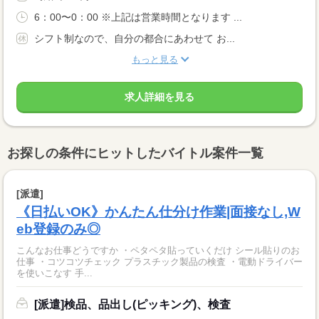
6：00〜0：00 ※上記は営業時間となります ...
シフト制なので、自分の都合にあわせて お...
もっと見る
求人詳細を見る
お探しの条件にヒットしたバイトル案件一覧
[派遣]
《日払いOK》かんたん仕分け作業|面接なし,W
eb登録のみ◎
こんなお仕事どうですか ・ペタペタ貼っていくだけ シール貼りのお
仕事 ・コツコツチェック プラスチック製品の検査 ・電動ドライバー
を使いこなす 手...
[派遣]検品、品出し(ピッキング)、検査