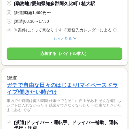
[勤務地]/愛知県知多郡阿久比町 / 植大駅
[派遣]
時給1,400円〜
[派遣]08:30〜17:30
※案件によって異なります ※勤務先カレンダーによる ◇有給休暇あり（入社6ヵ月後に10日付与） ◇産休・育休制度あり 休日多めの職場が多いです！
もっと見る
応募する（バイトル求人）
[派遣]
ガチで自由な日々のはじまり!マイペースドラ
イブ/働きたい時だけ
車内での時間は俺の時間 仕事中でもそこに自由がある そんな俺にも
シフトに入れなかったり 残業ができなくなったり 不自由なときがた
まにある でも”...
[派遣]ドライバー・運転手、ドライバー補助、運転
代行・送迎