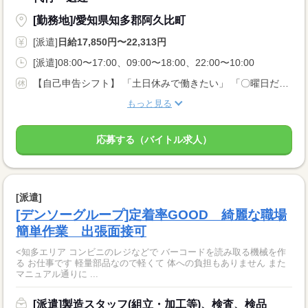
[勤務地]/愛知県知多郡阿久比町
[派遣]
日給17,850円〜22,313円
[派遣]08:00〜17:00、09:00〜18:00、22:00〜10:00
【自己申告シフト】 「土日休みで働きたい」 「〇曜日だけ働きたい」 働きたい日は事前に選べます。 お休み希望の曜日・時間についても 面談の際に教えてくださいね。 ※こちらは中型以上のお仕事の例です
もっと見る
応募する（バイトル求人）
[派遣]
[デンソーグループ]定着率GOOD 綺麗な職場
簡単作業 出張面接可
<知多エリア コンビニのレジなどで バーコードを読み取る機械を作
る お仕事です 軽量部品なので軽くて 体への負担もありません また
マニュアル通りに ...
[派遣]製造スタッフ(組立・加工等)、検査、検品