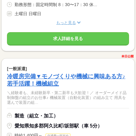
勤務形態：固定時間制 8：30〜17：30 休...
土曜日 日曜日
もっと見る
求人詳細を見る
本日公開
[一般派遣]
冷暖房完備▼モノづくりや機械に興味ある方♪
若手活躍！機械組立
＼経験者も、未経験新卒・第二新卒も大歓迎！／ オーダーメイド品
制御盤の組立のお仕事♪ 機械装置（自動化装置）の組み立て 用具を
選んで装置の組...
製造（組立・加工）
愛知県知多郡阿久比町/坂部駅（車 5分）
時給1,400円～
交通費一部支給