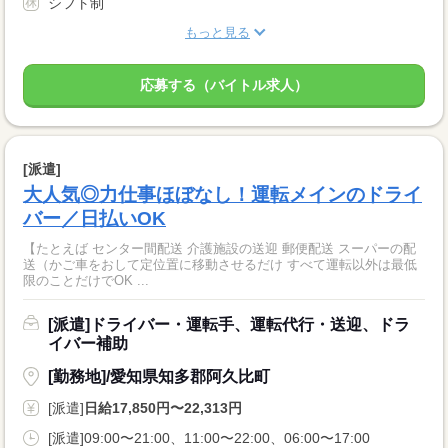
シフト制
もっと見る
応募する（バイトル求人）
[派遣]
大人気◎力仕事ほぼなし！運転メインのドライ
バー／日払いOK
【たとえば センター間配送 介護施設の送迎 郵便配送 スーパーの配
送（かご車をおして定位置に移動させるだけ すべて運転以外は最低
限のことだけでOK ...
[派遣]ドライバー・運転手、運転代行・送迎、ドラ
イバー補助
[勤務地]/愛知県知多郡阿久比町
[派遣]
日給17,850円〜22,313円
[派遣]09:00〜21:00、11:00〜22:00、06:00〜17:00