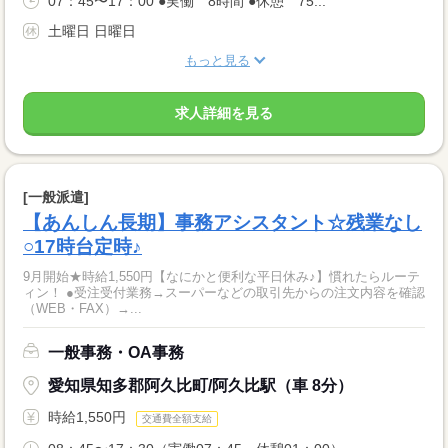
07：45〜17：00 ●実働 8時間 ●休憩 75...
土曜日 日曜日
もっと見る
求人詳細を見る
[一般派遣]
【あんしん長期】事務アシスタント☆残業なし
○17時台定時♪
9月開始★時給1,550円【なにかと便利な平日休み♪】慣れたらルーテ
ィン！ ●受注受付業務→スーパーなどの取引先からの注文内容を確認
（WEB・FAX）→...
一般事務・OA事務
愛知県知多郡阿久比町/阿久比駅（車 8分）
時給1,550円
交通費全額支給