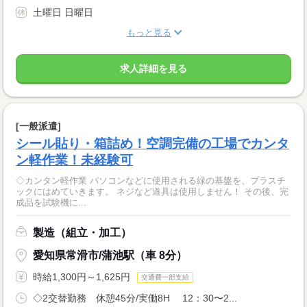
土曜日 日曜日
もっと見る
求人詳細を見る
[一般派遣]
シール貼り・箱詰め！空調完備の工場でカンタ
ン軽作業！未経験可
◇カンタン軽作業 パソコンなどに使用される緑の基盤を、プラスチ
ックにはめていきます。 ネジなど道具は使用しません！ その後、完
成品を試験機に...
製造（組立・加工）
愛知県常滑市/蒲池駅（車 8分）
時給1,300円～1,625円
交通費一部支給
◇2交替勤務 休憩45分/実働8H 12：30〜2...