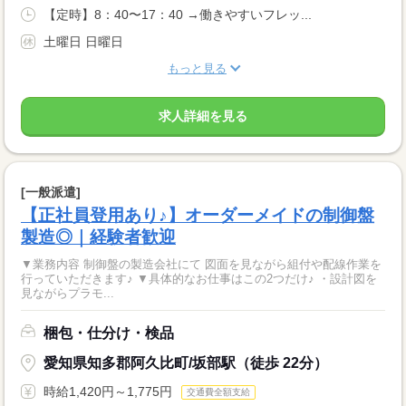
【定時】8：40〜17：40 →働きやすいフレッ...
土曜日 日曜日
もっと見る
求人詳細を見る
[一般派遣]
【正社員登用あり♪】オーダーメイドの制御盤
製造◎｜経験者歓迎
▼業務内容 制御盤の製造会社にて 図面を見ながら組付や配線作業を
行っていただきます♪ ▼具体的なお仕事はこの2つだけ♪ ・設計図を
見ながらプラモ...
梱包・仕分け・検品
愛知県知多郡阿久比町/坂部駅（徒歩 22分）
時給1,420円～1,775円
交通費全額支給