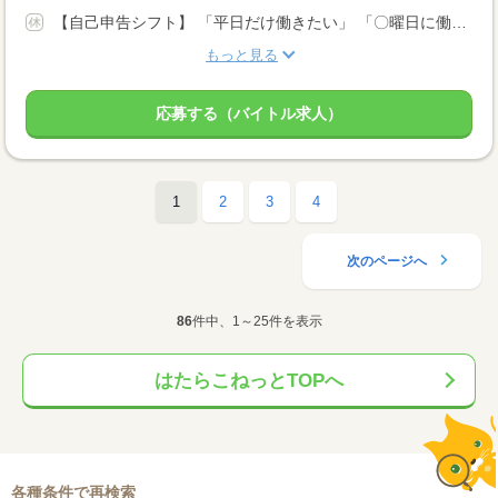
【自己申告シフト】 「平日だけ働きたい」 「〇曜日に働きたい」 など、働き方は自分で選べます。 曜日・時間についてのご希望も 面談の際に教えてくださいね。 ※こちらは中型以上のお仕事の例です
もっと見る
応募する（バイトル求人）
1
2
3
4
次のページへ
86
件中、1～25件を表示
はたらこねっとTOPへ
各種条件で再検索