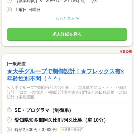
【就業時間】8：30〜17：30（8時間） 【休...
土曜日 日曜日
もっと見る
求人詳細を見る
本日公開
[一般派遣]
★大手グループで制御設計！★フレックス有×
年齢性別不問（＾＾♪
＼大手グループで制御設計のお仕事！／ ◎具体的には・・・ ・構想
設計 ・コストの検討 ・機械設計課や製造部門等との日程調整 ・詳細
設計（電気図面...
SE・プログラマ（制御系）
愛知県知多郡阿久比町/阿久比駅（車 10分）
時給2,500円～3,000円
交通費一部支給