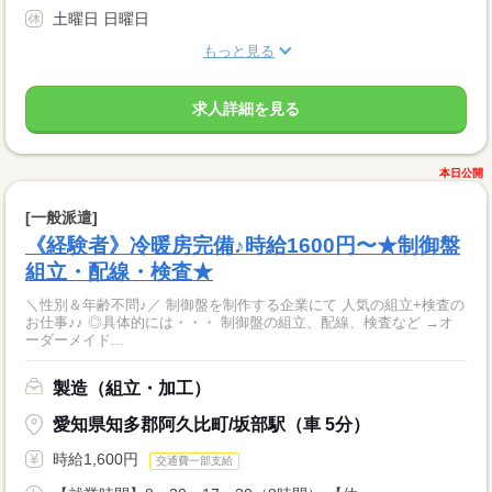
土曜日 日曜日
もっと見る
求人詳細を見る
本日公開
[一般派遣]
《経験者》冷暖房完備♪時給1600円〜★制御盤
組立・配線・検査★
＼性別＆年齢不問♪／ 制御盤を制作する企業にて 人気の組立+検査の
お仕事♪♪ ◎具体的には・・・ 制御盤の組立、配線、検査など →オ
ーダーメイド...
製造（組立・加工）
愛知県知多郡阿久比町/坂部駅（車 5分）
時給1,600円
交通費一部支給