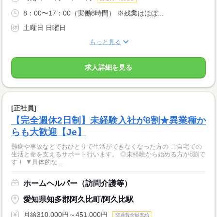
8：00〜17：00（実働8時間） ※残業はほぼ...
土曜日 日曜日
もっと見る
求人詳細を見る
[正社員]
【完全週休2日制】未経験入社が8割★異業種か
らも大歓迎【Je】
難病や事故などでおひとりで生活ができなくなった方の ご自宅での
生活と命を支えるサポート行います。 ◎未経験から始める方が8割で
す！ ▼具体的な...
ホームヘルパー（訪問介護等）
愛知県知多郡阿久比町/阿久比駅
月給310,000円～451,000円
交通費全額支給