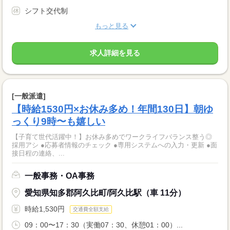
シフト交代制
もっと見る
求人詳細を見る
[一般派遣]
【時給1530円×お休み多め！年間130日】朝ゆ
っくり9時〜も嬉しい
【子育て世代活躍中！】お休み多めでワークライフバランス整う◎
採用アシ ●応募者情報のチェック ●専用システムへの入力・更新 ●面
接日程の連絡、...
一般事務・OA事務
愛知県知多郡阿久比町/阿久比駅（車 11分）
時給1,530円
交通費全額支給
09：00〜17：30（実働07：30、休憩01：00）...