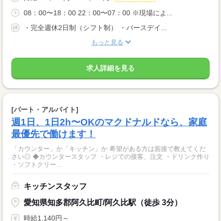
08：00〜18：00 22：00〜07：00 ※現場によ...
・完全週休2日制（シフト制） ・バースデイ...
もっと見る
求人詳細を見る
[パート・アルバイト]
週1日、1日2h〜OKのマクドナルドなら、家庭
最優先で働けます！
「カウンター」か「キッチン」か 希望がある方は面接で教えてくだ
さい◎ ◆カウンタースタッフ ・レジでの接客、注文 ・ドリンク作り
・ソフトクリー...
キッチンスタッフ
愛知県知多郡阿久比町/阿久比駅（徒歩 3分）
時給1,140円～