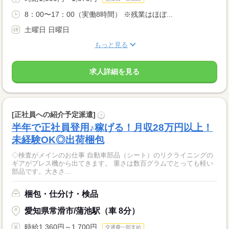
8：00〜17：00（実働8時間） ※残業はほぼ...
土曜日 日曜日
もっと見る
求人詳細を見る
[正社員への紹介予定派遣]
?
半年で正社員登用♪稼げる！月収28万円以上！
未経験OK◎出荷梱包
◇検査がメインのお仕事 自動車部品（シート）のリクライニングの
ギアがプレス機から出てきます。 重さは数百グラムでとっても軽い
部品です。大きさ...
梱包・仕分け・検品
愛知県常滑市/蒲池駅（車 8分）
時給1,360円～1,700円
交通費一部支給