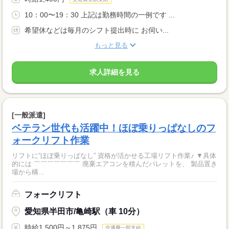
10：00〜19：30 上記は勤務時間の一例です ...
希望休などは毎月のシフト提出時に お伺い...
もっと見る
求人詳細を見る
[一般派遣]
ベテラン世代も活躍中！ほぼ乗りっぱなしのフ
ォークリフト作業
リフトに“ほぼ乗りっぱなし” 資格が活かせる工場リフト作業♪ ▼具体
的には ￣￣￣￣￣￣￣ 廃棄エアコンを積んだパレットを、 製品置き
場から構...
フォークリフト
愛知県半田市/亀崎駅（車 10分）
時給1,500円～1,875円
交通費一部支給