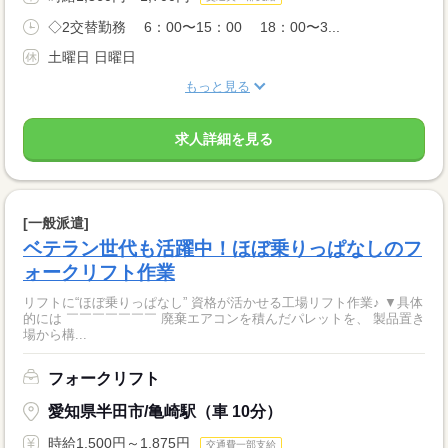
◇2交替勤務 6：00〜15：00 18：00〜3...
土曜日 日曜日
もっと見る
求人詳細を見る
[一般派遣]
ベテラン世代も活躍中！ほぼ乗りっぱなしのフ
ォークリフト作業
リフトに“ほぼ乗りっぱなし” 資格が活かせる工場リフト作業♪ ▼具体
的には ￣￣￣￣￣￣￣ 廃棄エアコンを積んだパレットを、 製品置き
場から構...
フォークリフト
愛知県半田市/亀崎駅（車 10分）
時給1,500円～1,875円
交通費一部支給