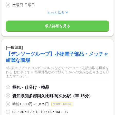
土曜日 日曜日
もっと見る
求人詳細を見る
[一般派遣]
【デンソーグループ】小物電子部品・メッチャ
綺麗な職場
<知多エリア！> コンビニのレジなどで バーコードを読み取る機械を
作る お仕事です☆ 軽量部品なので軽くて 体への負担もありません◎
またマニュア...
梱包・仕分け・検品
愛知県知多郡阿久比町/阿久比駅（車 15分）
時給1,500円～1,875円
交通費一部支給
08：30〜17：15 19：05〜04：05