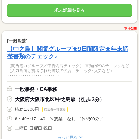
求人詳細を見る
本日公開
[一般派遣]
【中之島】関電グループ★9日間限定★年末調
整書類のチェック♪
【関西電力グループ／申告内容チェック】 書類内容のチェックなど
（入力画面と提出された書類の照合、チェック･入力など）
････････････････････････...
一般事務・OA事務
大阪府大阪市北区/中之島駅（徒歩 3分）
時給1,500円
交通費一部支給
8：40〜17：40 ※残業：なし （休憩60分／...
土曜日 日曜日 祝日
もっと見る