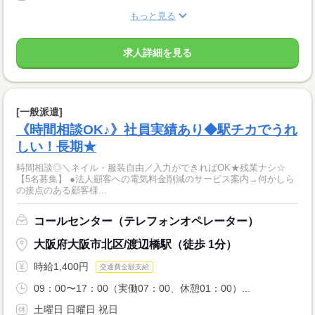
もっと見る
求人詳細を見る
[一般派遣]
《時間相談OK♪》社員実績あり◆駅チカでうれ
しい！長期★
時間相談◎＼ネイル・服装自由／入力ができればOK★残業ナシ☆
【5名募集】 ●法人顧客への電気料金削減のサービス案内→何かしら
の接点のある顧客様...
コールセンター（テレフォンオペレーター）
大阪府大阪市北区/渡辺橋駅（徒歩 1分）
時給1,400円
交通費全額支給
09：00〜17：00（実働07：00、休憩01：00）...
土曜日 日曜日 祝日