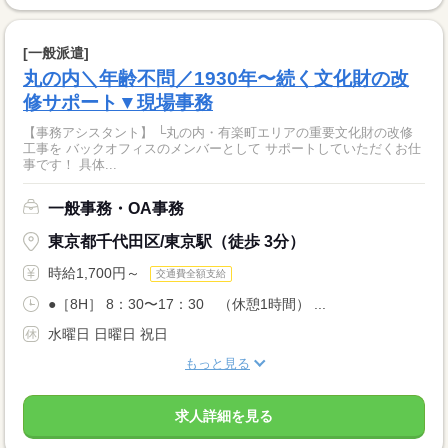
[一般派遣]
丸の内＼年齢不問／1930年〜続く文化財の改
修サポート▼現場事務
【事務アシスタント】 └丸の内・有楽町エリアの重要文化財の改修
工事を バックオフィスのメンバーとして サポートしていただくお仕
事です！ 具体...
一般事務・OA事務
東京都千代田区/東京駅（徒歩 3分）
時給1,700円～
交通費全額支給
●［8H］ 8：30〜17：30 （休憩1時間） ...
水曜日 日曜日 祝日
もっと見る
求人詳細を見る