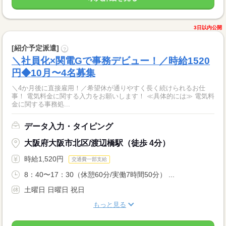
3日以内公開
[紹介予定派遣]
?
＼社員化×関電Gで事務デビュー！／時給1520
円◆10月〜4名募集
＼4か月後に直接雇用！／希望休が通りやすく長く続けられるお仕
事！ 電気料金に関する入力をお願いします！ ≪具体的には≫ 電気料
金に関する事務処...
データ入力・タイピング
大阪府大阪市北区/渡辺橋駅（徒歩 4分）
時給1,520円
交通費一部支給
8：40〜17：30（休憩60分/実働7時間50分） ...
土曜日 日曜日 祝日
もっと見る