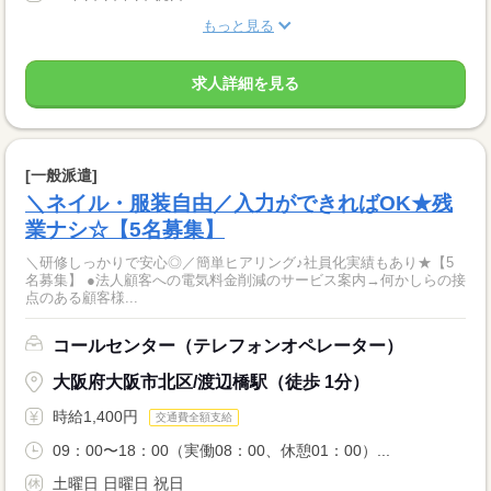
もっと見る
求人詳細を見る
[一般派遣]
＼ネイル・服装自由／入力ができればOK★残
業ナシ☆【5名募集】
＼研修しっかりで安心◎／簡単ヒアリング♪社員化実績もあり★【5
名募集】 ●法人顧客への電気料金削減のサービス案内→何かしらの接
点のある顧客様...
コールセンター（テレフォンオペレーター）
大阪府大阪市北区/渡辺橋駅（徒歩 1分）
時給1,400円
交通費全額支給
09：00〜18：00（実働08：00、休憩01：00）...
土曜日 日曜日 祝日