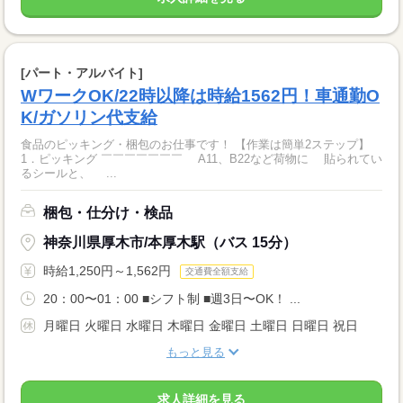
[パート・アルバイト]
WワークOK/22時以降は時給1562円！車通勤O
K/ガソリン代支給
食品のピッキング・梱包のお仕事です！ 【作業は簡単2ステップ】
1．ピッキング ￣￣￣￣￣￣￣ A11、B22など荷物に 貼られてい
るシールと、 ...
梱包・仕分け・検品
神奈川県厚木市/本厚木駅（バス 15分）
時給1,250円～1,562円
交通費全額支給
20：00〜01：00 ■シフト制 ■週3日〜OK！ ...
月曜日 火曜日 水曜日 木曜日 金曜日 土曜日 日曜日 祝日
もっと見る
求人詳細を見る