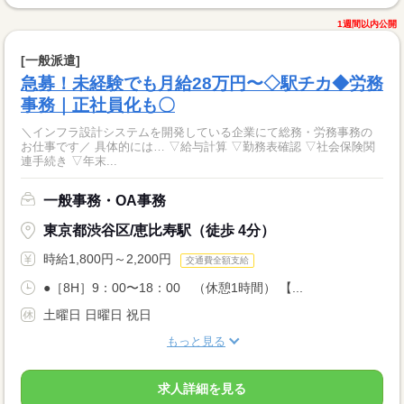
1週間以内公開
[一般派遣]
急募！未経験でも月給28万円〜◇駅チカ◆労務
事務｜正社員化も〇
＼インフラ設計システムを開発している企業にて総務・労務事務の
お仕事です／ 具体的には… ▽給与計算 ▽勤務表確認 ▽社会保険関
連手続き ▽年末...
一般事務・OA事務
東京都渋谷区/恵比寿駅（徒歩 4分）
時給1,800円～2,200円
交通費全額支給
●［8H］9：00〜18：00 （休憩1時間） 【...
土曜日 日曜日 祝日
もっと見る
求人詳細を見る