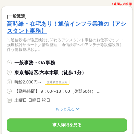
1週間以内公開
[一般派遣]
高時給・在宅あり！通信インフラ業務の【アシ
スタント事務】
＼通信鉄塔の強度検討に関わるアシスタント事務のお仕事です／ ・
強度検討サポート／情報整理 └通信鉄塔へのアンテナ等設備設置に
伴う情報整理およ...
一般事務・OA事務
東京都港区/六本木駅（徒歩 1分）
時給2,000円～
交通費全額支給
【勤務時間】 9：00〜18：00（休憩60分） ...
土曜日 日曜日 祝日
もっと見る
求人詳細を見る