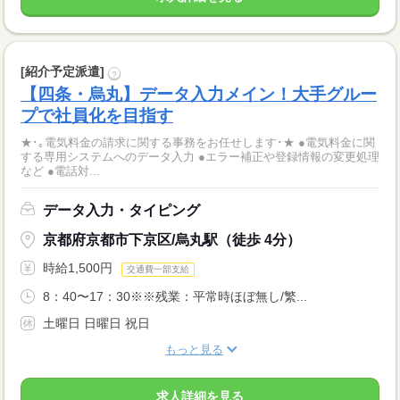
[紹介予定派遣]
?
【四条・烏丸】データ入力メイン！大手グルー
プで社員化を目指す
★･｡電気料金の請求に関する事務をお任せします･★ ●電気料金に関
する専用システムへのデータ入力 ●エラー補正や登録情報の変更処理
など ●電話対...
データ入力・タイピング
京都府京都市下京区/烏丸駅（徒歩 4分）
時給1,500円
交通費一部支給
8：40〜17：30※※残業：平常時ほぼ無し/繁...
土曜日 日曜日 祝日
もっと見る
求人詳細を見る