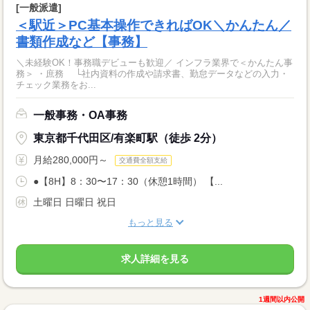
[一般派遣]
＜駅近＞PC基本操作できればOK＼かんたん／
書類作成など【事務】
＼未経験OK！事務職デビューも歓迎／ インフラ業界で＜かんたん事
務＞ ・庶務 └社内資料の作成や請求書、勤怠データなどの入力・
チェック業務をお...
一般事務・OA事務
東京都千代田区/有楽町駅（徒歩 2分）
月給280,000円～
交通費全額支給
●【8H】8：30〜17：30（休憩1時間） 【...
土曜日 日曜日 祝日
もっと見る
求人詳細を見る
1週間以内公開