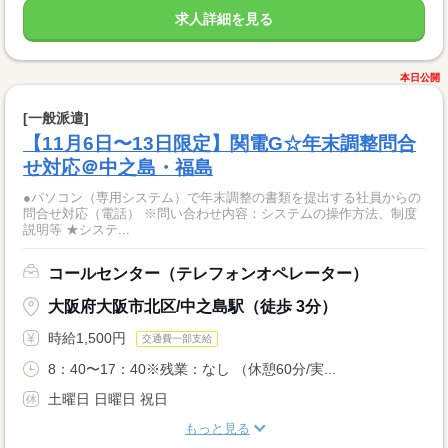
求人詳細を見る
本日公開
[一般派遣]
【11月6日〜13日限定】関電G☆年末調整問合
せ対応＠中之島・福島
●パソコン（専用システム）で年末調整の書類を提出する社員からの
問合せ対応（電話） ※問い合わせ内容：システムの操作方法、制度
説明等 ★システ...
コールセンター（テレフォンオペレーター）
大阪府大阪市北区/中之島駅（徒歩 3分）
時給1,500円
交通費一部支給
8：40〜17：40※残業：なし （休憩60分/実...
土曜日 日曜日 祝日
もっと見る