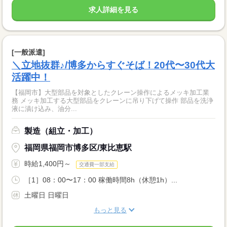
求人詳細を見る
[一般派遣]
＼立地抜群♪/博多からすぐそば！20代〜30代大
活躍中！
【福岡市】大型部品を対象としたクレーン操作によるメッキ加工業
務 メッキ加工する大型部品をクレーンに吊り下げて操作 部品を洗浄
液に漬け込み、油分...
製造（組立・加工）
福岡県福岡市博多区/東比恵駅
時給1,400円～
交通費一部支給
［1］08：00〜17：00 稼働時間8h（休憩1h）...
土曜日 日曜日
もっと見る