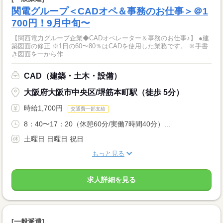
関電グループ＜CADオペ＆事務のお仕事＞＠1
700円！9月中旬〜
【関西電力グループ企業◆CADオペレーター＆事務のお仕事♪】 ●建
築図面の修正 ※1日の60〜80％はCADを使用した業務です。 ※手書
き図面を一から作...
CAD（建築・土木・設備）
大阪府大阪市中央区/堺筋本町駅（徒歩 5分）
時給1,700円
交通費一部支給
8：40〜17：20（休憩60分/実働7時間40分）...
土曜日 日曜日 祝日
もっと見る
求人詳細を見る
[一般派遣]