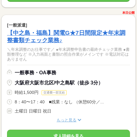
本日公開
[一般派遣]
【中之島・福島】関電G★7日間限定★年末調
整書類チェック業務♪
＼年末調整のお仕事です／ ●年末調整申告書の最終チェック業務 ●書
類整理など ※入力画面と書類の照合作業がメインです ※電話対応は
ありません
一般事務・OA事務
大阪府大阪市北区/中之島駅（徒歩 3分）
時給1,500円
交通費一部支給
8：40〜17：40 ■残業：なし （休憩60分／...
土曜日 日曜日 祝日
もっと見る
求人詳細を見る