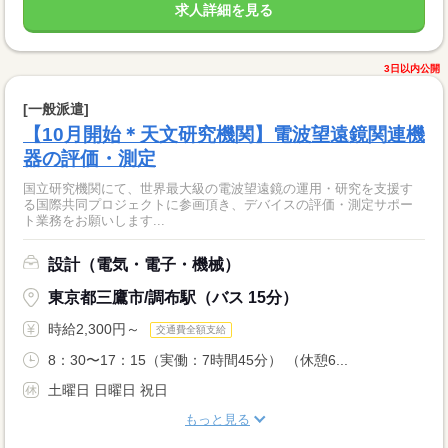
求人詳細を見る
3日以内公開
[一般派遣]
【10月開始＊天文研究機関】電波望遠鏡関連機
器の評価・測定
国立研究機関にて、世界最大級の電波望遠鏡の運用・研究を支援す
る国際共同プロジェクトに参画頂き、デバイスの評価・測定サポー
ト業務をお願いします...
設計（電気・電子・機械）
東京都三鷹市/調布駅（バス 15分）
時給2,300円～
交通費全額支給
8：30〜17：15（実働：7時間45分） （休憩6...
土曜日 日曜日 祝日
もっと見る