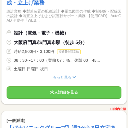
成・立上げ業務
設計業務 ◆製造装置の配線設計 ◆電気図面の作成 ◆制御盤・配線図
の設計 ◆装置立上げおよび試運転サポート業務 【使用CAD】 AutoC
AD 全案件「WEB...
設計（電気・電子・機械）
大阪府門真市/門真市駅（徒歩 5分）
時給2,800円～3,100円
交通費全額支給
08：30〜17：00（実働 07：45、休憩 00：45...
土曜日 日曜日 祝日
もっと見る
求人詳細を見る
3日以内公開
[一般派遣]
【パナソニックグループ】週2から3日在宅あ