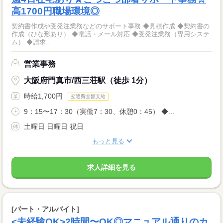
高1700円職場環境◎
契約書作成や受発注業務などのサポート事務 ◆見積作成 ◆契約書の
作成（ひな形あり） ◆電話・メール対応 ◆受発注業務（専用システ
ム） ◆請求...
営業事務
大阪府門真市/西三荘駅（徒歩 1分）
時給1,700円
交通費全額支給
9：15〜17：30（実働7：30、休憩0：45） ◆...
土曜日 日曜日 祝日
もっと見る
求人詳細を見る
[パート・アルバイト]
<未経験OK>2時間〜OK◎マニュアル通りのカ