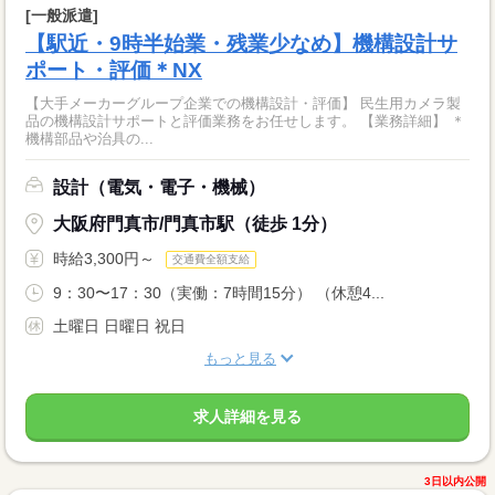
[一般派遣]
【駅近・9時半始業・残業少なめ】機構設計サ
ポート・評価＊NX
【大手メーカーグループ企業での機構設計・評価】 民生用カメラ製
品の機構設計サポートと評価業務をお任せします。 【業務詳細】 ＊
機構部品や治具の...
設計（電気・電子・機械）
大阪府門真市/門真市駅（徒歩 1分）
時給3,300円～
交通費全額支給
9：30〜17：30（実働：7時間15分） （休憩4...
土曜日 日曜日 祝日
もっと見る
求人詳細を見る
3日以内公開