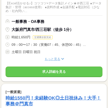
【Excel活かせる♪】コツコツ×データ集計メイン★＠西三荘 ●データ
集計・管理（access使用） ●資料作成 ●会議手配 ●電話対応（少な
め・社内問い...
一般事務・OA事務
大阪府門真市/西三荘駅（徒歩 1分）
時給1,650円
交通費全額支給
09：00〜17：30（実働07：45、休憩00：45）...
土曜日 日曜日 祝日
もっと見る
求人詳細を見る
[一般派遣]
時給1550円！未経験OK◎土日祝休み！大手！
事務＠門真市