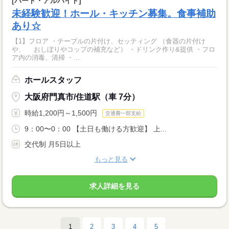
[パート・アルバイト]
未経験歓迎！ホール・キッチン募集。食事補助
あり☆
【1】フロア ・テーブルの片付け、セッティング （食器の片付け
や、 おしぼりやコップの補充など） ・ドリンク作り&提供 ・フロ
ア内の消毒、清掃 ・...
ホールスタッフ
大阪府門真市/住道駅（車 7分）
時給1,200円～1,500円
交通費一部支給
9：00〜0：00 【土日も働ける方歓迎】 上...
交代制 月5日以上
もっと見る
求人詳細を見る
1
2
3
4
5