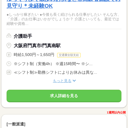
見守り＊未経験OK
●しっかり稼ぎたい ●今後も長く続けられる仕事がしたい そんな方、
「介護」のお仕事はいかがでしょうか？ 介護といっても、最近では
経験や資格...
介護助手
大阪府門真市/門真南駅
時給1,500円～1,650円
交通費全額支給
※シフト制（実働4h） ※週15時間〜 ※シ...
≪シフト制≫勤務シフトによりお休みは異な...
もっと見る
求人詳細を見る
1週間以内公開
[一般派遣]