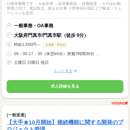
◎簡単事務です ・入金管理 ・請求書発送 ・経費処理 ・そのほか郵
便受け付け、電話取次、頼まれ仕事 ☆世界60か国以上で輸送ソリュ
ーションを提供...
一般事務・OA事務
大阪府門真市/門真市駅（徒歩 9分）
時給1,550円～
交通費一部支給
09：00-17：30（休憩60分）実働7時間30分 ...
土曜日 日曜日 祝日
もっと見る
求人詳細を見る
3日以内公開
[一般派遣]
【大手★10月開始】接続機能に関する開発のプ
ロジェクト管理