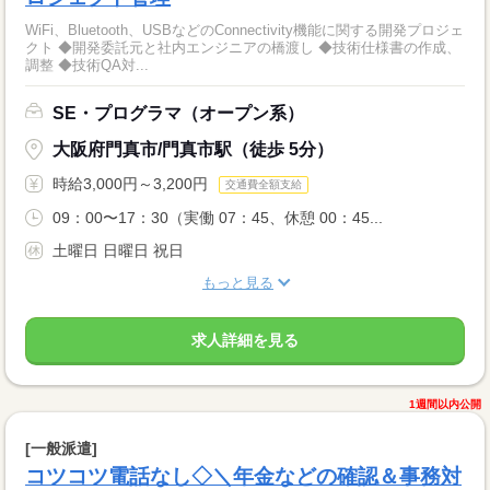
WiFi、Bluetooth、USBなどのConnectivity機能に関する開発プロジェ
クト ◆開発委託元と社内エンジニアの橋渡し ◆技術仕様書の作成、
調整 ◆技術QA対...
SE・プログラマ（オープン系）
大阪府門真市/門真市駅（徒歩 5分）
時給3,000円～3,200円
交通費全額支給
09：00〜17：30（実働 07：45、休憩 00：45...
土曜日 日曜日 祝日
もっと見る
求人詳細を見る
1週間以内公開
[一般派遣]
コツコツ電話なし◇＼年金などの確認＆事務対