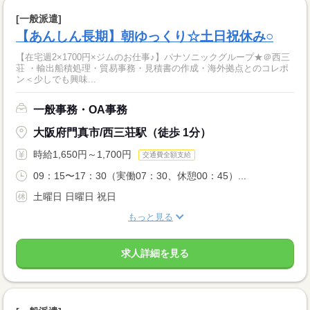
[一般派遣]
【あんしん長期】朝ゆっくり☆土日祝休み○
【在宅週2×1700円×ジムのお仕事♪】パナソニックグループ★＠西三
荘 ・輸出船積処理・貿易事務・見積書の作成・海外拠点とのコレポ
ン＜少しでも興味...
一般事務・OA事務
大阪府門真市/西三荘駅（徒歩 1分）
時給1,650円～1,700円
交通費全額支給
09：15〜17：30（実働07：30、休憩00：45）...
土曜日 日曜日 祝日
もっと見る
求人詳細を見る