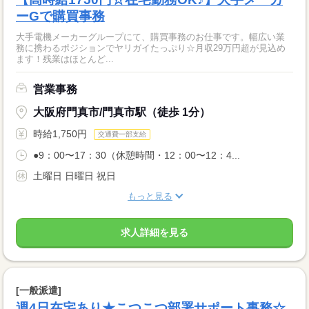
ーGで購買事務
大手電機メーカーグループにて、購買事務のお仕事です。幅広い業
務に携わるポジションでヤリガイたっぷり☆月収29万円超が見込め
ます！残業はほとんど...
営業事務
大阪府門真市/門真市駅（徒歩 1分）
時給1,750円
交通費一部支給
●9：00〜17：30（休憩時間・12：00〜12：4...
土曜日 日曜日 祝日
もっと見る
求人詳細を見る
[一般派遣]
週4日在宅あり★こつこつ部署サポート事務☆