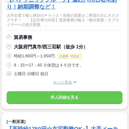
り！納期調整など！
大手企業で働く絶好のチャンス！長期の就業をご希望の方にオスス
メです！ 【お仕事の内容】貿易事務の輸入・輸出業務｜サプラ
イヤーへの発注業務、...
貿易事務
大阪府門真市/西三荘駅（徒歩 1分）
時給1,800円～1,850円
交通費一部支給
9：15〜17：45 ※休憩は４５分です。
土曜日 日曜日 祝日
もっと見る
求人詳細を見る
[一般派遣]
【高時給1750円☆在宅勤務OK♪】大手メーカ