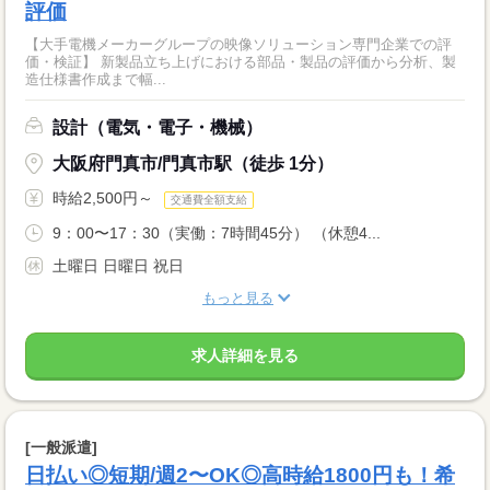
評価
【大手電機メーカーグループの映像ソリューション専門企業での評
価・検証】 新製品立ち上げにおける部品・製品の評価から分析、製
造仕様書作成まで幅...
設計（電気・電子・機械）
大阪府門真市/門真市駅（徒歩 1分）
時給2,500円～
交通費全額支給
9：00〜17：30（実働：7時間45分） （休憩4...
土曜日 日曜日 祝日
もっと見る
求人詳細を見る
[一般派遣]
日払い◎短期/週2〜OK◎高時給1800円も！希