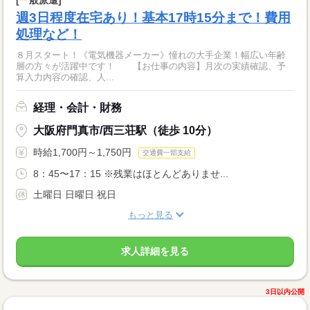
[一般派遣]
週3日程度在宅あり！基本17時15分まで！費用
処理など！
８月スタート！《電気機器メーカー》憧れの大手企業！幅広い年齢
層の方々が活躍中です！ 【お仕事の内容】月次の実績確認、予
算入力内容の確認、人...
経理・会計・財務
大阪府門真市/西三荘駅（徒歩 10分）
時給1,700円～1,750円
交通費一部支給
8：45〜17：15 ※残業はほとんどありませ...
土曜日 日曜日 祝日
もっと見る
求人詳細を見る
3日以内公開