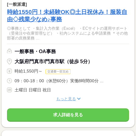
[一般派遣]
時給1550円！未経験OK◎土日祝休み！服装自
由◇残業少なめ♪事務
◎事務として ・集計入力作業（Excel） ・ECサイトの運用サポート
（受発注や在庫管理など） ・社内システムによる申請業務 ＊その他
部署の庶務業務 ...
一般事務・OA事務
大阪府門真市/門真市駅（徒歩 5分）
時給1,550円～
交通費一部支給
09：00-18：00（休憩60分）実働8時間00分 ...
土曜日 日曜日 祝日
もっと見る
求人詳細を見る