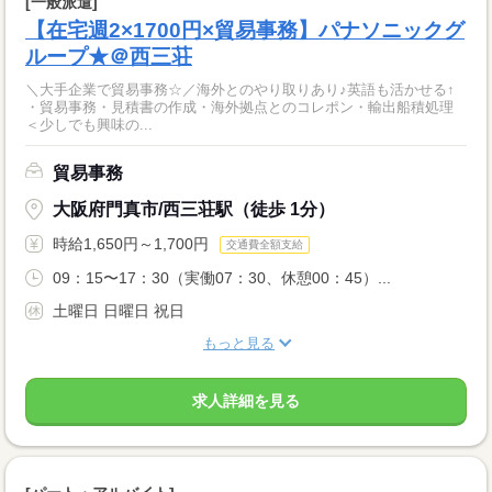
[一般派遣]
【在宅週2×1700円×貿易事務】パナソニックグ
ループ★＠西三荘
＼大手企業で貿易事務☆／海外とのやり取りあり♪英語も活かせる↑
・貿易事務・見積書の作成・海外拠点とのコレポン・輸出船積処理
＜少しでも興味の...
貿易事務
大阪府門真市/西三荘駅（徒歩 1分）
時給1,650円～1,700円
交通費全額支給
09：15〜17：30（実働07：30、休憩00：45）...
土曜日 日曜日 祝日
もっと見る
求人詳細を見る