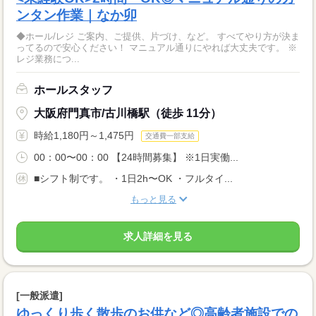
ンタン作業｜なか卯
◆ホール/レジ ご案内、ご提供、片づけ、など。 すべてやり方が決ま
ってるので安心ください！ マニュアル通りにやれば大丈夫です。 ※
レジ業務につ...
ホールスタッフ
大阪府門真市/古川橋駅（徒歩 11分）
時給1,180円～1,475円
交通費一部支給
00：00〜00：00 【24時間募集】 ※1日実働...
■シフト制です。 ・1日2h〜OK ・フルタイ...
もっと見る
求人詳細を見る
[一般派遣]
ゆっくり歩く散歩のお供など◎高齢者施設での