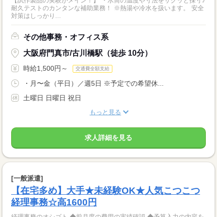
【試作製品の実験がメイン！】 ・水筒の温度や寸法をサクッと採寸♪
耐久テストのカンタンな補助業務！ ※熱湯や冷水を扱います。 安全
対策はしっかり...
その他事務・オフィス系
大阪府門真市/古川橋駅（徒歩 10分）
時給1,500円～
交通費全額支給
・月〜金（平日）／週5日 ※予定での希望休...
土曜日 日曜日 祝日
もっと見る
求人詳細を見る
[一般派遣]
【在宅多め】大手★未経験OK★人気こつこつ
経理事務☆高1600円
経理事務のオシゴト ◆前月度の費用の実績確認 ◆予算入力の内容を