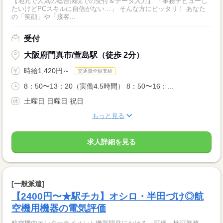
【地元で人気の総合病院での受付＆データ入力】 「事務デビューし
たいけどPCスキルに自信がない…」 そんな方にピッタリ！ あなた
の「笑顔」や「接客...
受付
大阪府門真市/萱島駅（徒歩 2分）
時給1,420円～
交通費全額支給
8：50〜13：20（実働4.5時間） 8：50〜16：...
土曜日 日曜日 祝日
もっと見る
求人詳細を見る
[一般派遣]
【2400円〜★駅チカ】オシロ・半田づけ◎航
空機用機器の電気評価