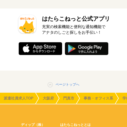
はたらこねっと公式アプリ
充実の検索機能と便利な通知機能で
アナタのしごと探しをお手伝い！
ページトップへ
派遣社員求人TOP
大阪府
門真市
事務・オフィス系
学
ディップ（株）
はたらこねっととは