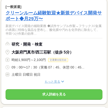
[一般派遣]
クリーンルーム経験歓迎★新規デバイス開発サ
ポート◆月29万〜
新規デバイス開発の補助業務 ◆試作サンプル作製→フラックス/金属
の表面に特殊な薬品を塗布し、酸化膜や汚れを化学的に除去して、
半田つけ作業の効率...
研究・開発・検査
大阪府門真市/西三荘駅（徒歩 5分）
時給1,900円～2,100円
交通費全額支給
09：00〜17：30（実働 07：45、休憩 00：45...
土曜日 日曜日 祝日
もっと見る
求人詳細を見る