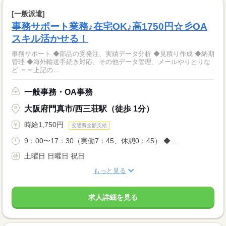
[一般派遣]
事務サポート業務♪在宅OK♪高1750円☆彡OA
スキル活かせる！
事務サポート ◆部品の受発注、実績データ分析 ◆見積り作成 ◆納期
管理 ◆海外輸送手続き対応、その他データ管理、メールやりとりな
ど ＝＝上記の...
一般事務・OA事務
大阪府門真市/西三荘駅（徒歩 1分）
時給1,750円
交通費全額支給
9：00〜17：30（実働7：45、休憩0：45） ◆...
土曜日 日曜日 祝日
もっと見る
求人詳細を見る