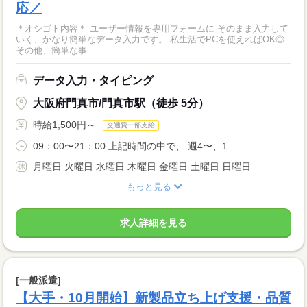
応／
＊オシゴト内容＊ ユーザー情報を専用フォームに そのまま入力して
いく、かなり簡単なデータ入力です。 私生活でPCを使えればOK◎
その他、簡単な事...
データ入力・タイピング
大阪府門真市/門真市駅（徒歩 5分）
時給1,500円～
交通費一部支給
09：00〜21：00 上記時間の中で、 週4〜、1...
月曜日 火曜日 水曜日 木曜日 金曜日 土曜日 日曜日
もっと見る
求人詳細を見る
[一般派遣]
【大手・10月開始】新製品立ち上げ支援・品質