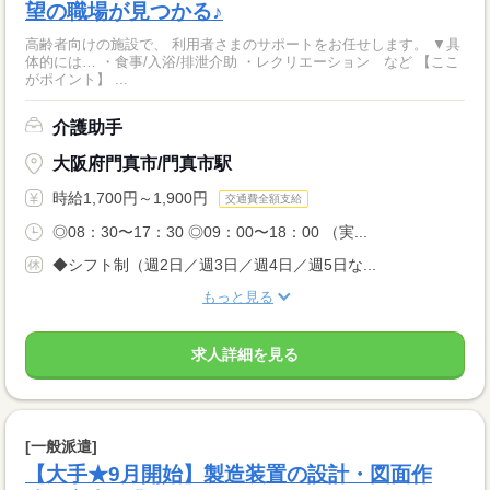
望の職場が見つかる♪
高齢者向けの施設で、 利用者さまのサポートをお任せします。 ▼具
体的には… ・食事/入浴/排泄介助 ・レクリエーション など 【ここ
がポイント】 ...
介護助手
大阪府門真市/門真市駅
時給1,700円～1,900円
交通費全額支給
◎08：30〜17：30 ◎09：00〜18：00 （実...
◆シフト制（週2日／週3日／週4日／週5日な...
もっと見る
求人詳細を見る
[一般派遣]
【大手★9月開始】製造装置の設計・図面作