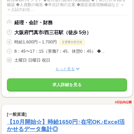
確認 ◆人員数の報告 ◆年次計画の立案 ◆固定資産現物確認など ＝
＝上記のお仕...
経理・会計・財務
大阪府門真市/西三荘駅（徒歩 5分）
時給1,600円～1,700円
交通費全額支給
8：45〜17：15（実働7：45、休憩0：45） ◆...
土曜日 日曜日 祝日
もっと見る
求人詳細を見る
3日以内公開
[一般派遣]
【10月開始☆】時給1650円↑在宅OK♪Excel活
かせるデータ集計◎