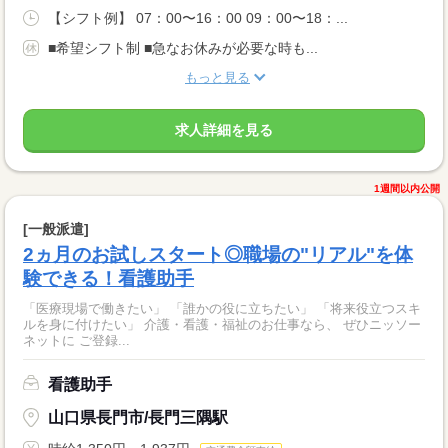
【シフト例】 07：00〜16：00 09：00〜18：...
■希望シフト制 ■急なお休みが必要な時も...
もっと見る
求人詳細を見る
1週間以内公開
[一般派遣]
2ヵ月のお試しスタート◎職場の"リアル"を体
験できる！看護助手
「医療現場で働きたい」 「誰かの役に立ちたい」 「将来役立つスキ
ルを身に付けたい」 介護・看護・福祉のお仕事なら、 ぜひニッソー
ネットに ご登録...
看護助手
山口県長門市/長門三隅駅