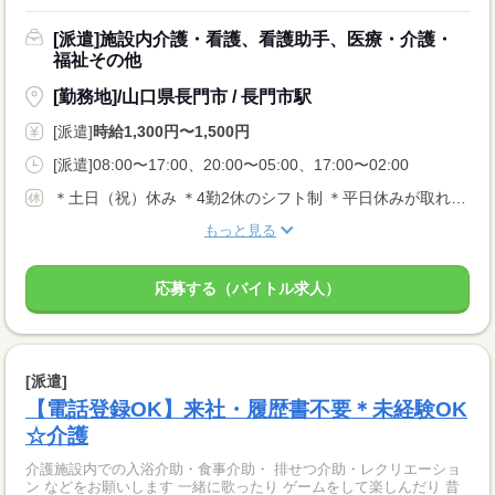
[派遣]施設内介護・看護、看護助手、医療・介護・
福祉その他
[勤務地]/山口県長門市 / 長門市駅
[派遣]
時給1,300円〜1,500円
[派遣]08:00〜17:00、20:00〜05:00、17:00〜02:00
＊土日（祝）休み ＊4勤2休のシフト制 ＊平日休みが取れるシフト制 など、働き方はさまざま！ 【その他休暇等】 ■有給休暇あり
もっと見る
応募する（バイトル求人）
[派遣]
【電話登録OK】来社・履歴書不要＊未経験OK
☆介護
介護施設内での入浴介助・食事介助・ 排せつ介助・レクリエーショ
ン などをお願いします 一緒に歌ったり ゲームをして楽しんだり 昔