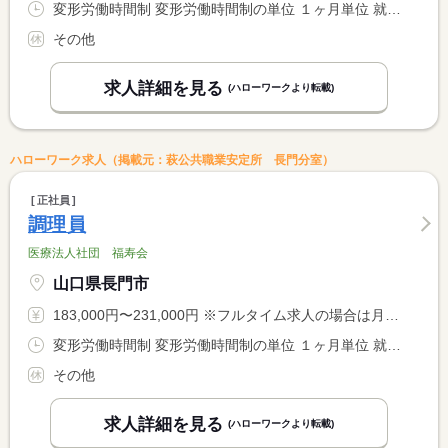
変形労働時間制 変形労働時間制の単位 １ヶ月単位 就業時間１ 8時00分〜17時00分 就業時間２ 8時30分〜17時30分 就業時間３ 7時00分〜16時00分 就業時間に関する特記事項 （４）１０：００〜１９：００ <BR> （５）１６：００〜 ９：００（仮眠１２０分を含む） <BR> ＊夜勤は月３〜４回程度です。 <BR> 夜勤が出来ない方は、ご相談に応じます。
その他
求人詳細を見る
(ハローワークより転載)
ハローワーク求人（掲載元：萩公共職業安定所 長門分室）
正社員
調理員
医療法人社団 福寿会
山口県長門市
183,000円〜231,000円 ※フルタイム求人の場合は月額（換算額）、パート求人の場合は時間額を表示しています。
変形労働時間制 変形労働時間制の単位 １ヶ月単位 就業時間１ 8時00分〜17時00分 就業時間２ 5時45分〜14時45分 就業時間３ 6時00分〜15時00分 就業時間に関する特記事項 （４） ８：００〜１２：００ ※休憩なし <BR> （５） ９：００〜１８：００ ※休憩６０分 <BR> （６）１０：４５〜１９：４５ ※休憩６０分 <BR> ＊（１）〜（６）をローテーションで勤務します。
その他
求人詳細を見る
(ハローワークより転載)