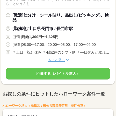
ら！という方も ...
[派遣]仕分け・シール貼り、品出し(ピッキング)、検
品
[勤務地]/山口県長門市 / 長門市駅
[派遣]
時給1,300円〜1,625円
[派遣]08:00〜17:00、20:00〜05:00、17:00〜02:00
＊土日（祝）休み ＊4勤2休のシフト制 ＊平日休みが取れるシフト制 など、働き方はさまざま！ 【その他休暇等】 ■有給休暇あり
もっと見る
応募する（バイトル求人）
お探しの条件にヒットしたハローワーク案件一覧
ハローワーク求人（掲載元：萩公共職業安定所 長門分室）