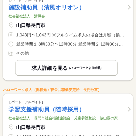
パート・アルバイト
施設補助員（清風オリオン）
社会福祉法人 清風会
山口県長門市
1,043円〜1,043円 ※フルタイム求人の場合は月額（換算額）、パート求人の場合は時間額を表示しています。
就業時間１ 8時30分〜12時30分 就業時間２ 12時30分〜16時30分 又は 8時00分〜16時00分の時間の間の4時間程度 就業時間に関する特記事項 上記の時間内 <BR> ６時間×３日及び４時間×４日の勤務も可能です。 <BR> 勤務時間については相談に応じます。
その他
求人詳細を見る
(ハローワークより転載)
ハローワーク求人（掲載元：萩公共職業安定所 長門分室）
パート・アルバイト
学習支援補助員（随時採用）
社会福祉法人 長門市社会福祉協議会 児童養護施設 俵山湯の家
山口県長門市