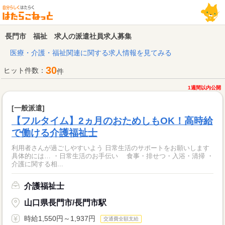
長門市 福祉 求人の派遣社員求人募集
医療・介護・福祉関連に関する求人情報を見てみる
30
ヒット件数：
件
1週間以内公開
[一般派遣]
【フルタイム】2ヵ月のおためしもOK！高時給
で働ける介護福祉士
利用者さんが過ごしやすいよう 日常生活のサポートをお願いします
具体的には… ・日常生活のお手伝い 食事・排せつ・入浴・清掃 ・
介護に関する相...
介護福祉士
山口県長門市/長門市駅
時給1,550円～1,937円
交通費全額支給