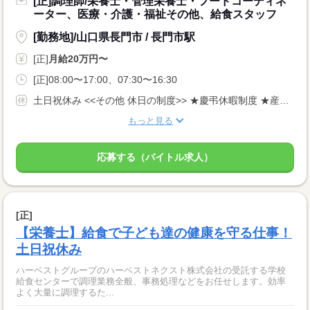
[正]調理師/栄養士・管理栄養士・フードコーディネ
ーター、医療・介護・福祉その他、給食スタッフ
[勤務地]/山口県長門市 / 長門市駅
[正]
月給20万円〜
[正]08:00〜17:00、07:30〜16:30
土日祝休み <<その他 休日の制度>> ★慶弔休暇制度 ★産前・産後休暇制度(取得実績あり) ★育児休暇制度 ★介護休暇制度 ★有給休暇付与(入社半年後から付与)
もっと見る
応募する（バイトル求人）
[正]
【栄養士】給食で子ども達の健康を守る仕事！
土日祝休み
ハーベストグループのハーベストネクスト株式会社の受託する学校
給食センターで調理業務全般、事務処理などをお任せします。効率
よく大量に調理するた...