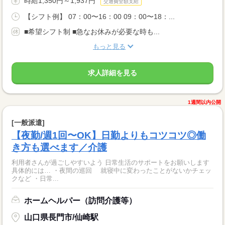
時給1,350円～1,937円
交通費全額支給
【シフト例】 07：00〜16：00 09：00〜18：...
■希望シフト制 ■急なお休みが必要な時も...
もっと見る
求人詳細を見る
1週間以内公開
[一般派遣]
【夜勤/週1回〜OK】日勤よりもコツコツ◎働
き方も選べます／介護
利用者さんが過ごしやすいよう 日常生活のサポートをお願いします
具体的には… ・夜間の巡回 就寝中に変わったことがないかチェッ
クなど ・日常...
ホームヘルパー（訪問介護等）
山口県長門市/仙崎駅