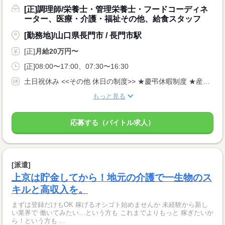
[正]調理師/栄養士・管理栄養士・フードコーディネ
ーター、医療・介護・福祉その他、給食スタッフ
[勤務地]/山口県長門市 / 長門市駅
[正]
月給20万円〜
[正]08:00〜17:00、07:30〜16:30
土日祝休み <<その他 休日の制度>> ★慶弔休暇制度 ★産前・産後休暇制度(取得実績あり) ★育児休暇制度 ★介護休暇制度 ★有給休暇付与(入社半年後から付与)
もっと見る
応募する（バイトル求人）
[派遣]
上京は貯金してから！地元の介護で一生物のス
キルと高収入を。
まずは登録だけもOK 稼げるオシゴト始めませんか 未経験から新し
い業界で 働いてみたい…という方も これまでよりもっと 稼ぎたいか
ら！という方も ...