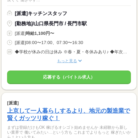
[派遣]キッチンスタッフ
[勤務地]/山口県長門市 / 長門市駅
[派遣]
時給1,100円〜
[派遣]08:00〜17:00、07:30〜16:30
◆学校が休みの日は休み ※春・夏・冬休みあり♪ ◆年次有給休暇
もっと見る
応募する（バイトル求人）
[派遣]
上京して一人暮らしするより、地元の製造業で
賢くガッツリ稼ぐ！
まずは登録だけもOK 稼げるオシゴト始めませんか 未経験から新し
い業界で 働いてみたい…という方も これまでよりもっと 稼ぎたいか
ら！という方も ...