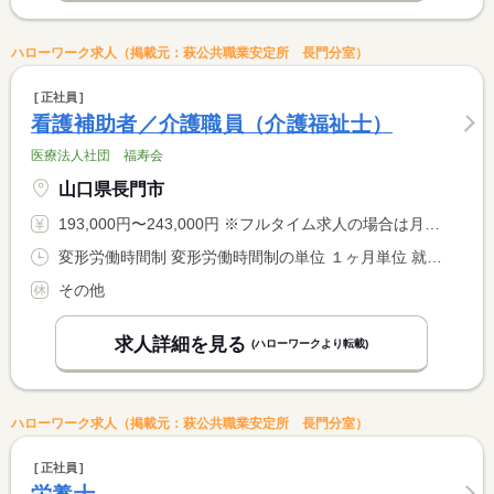
ハローワーク求人（掲載元：萩公共職業安定所 長門分室）
正社員
看護補助者／介護職員（介護福祉士）
医療法人社団 福寿会
山口県長門市
193,000円〜243,000円 ※フルタイム求人の場合は月額（換算額）、パート求人の場合は時間額を表示しています。
変形労働時間制 変形労働時間制の単位 １ヶ月単位 就業時間１ 8時00分〜17時00分 就業時間２ 8時30分〜17時30分 就業時間３ 7時00分〜16時00分 就業時間に関する特記事項 （４）１０：００〜１９：００ <BR> （５）１６：００〜 ９：００（仮眠１２０分含む） <BR> ＊夜勤については、月３〜４回程度です。 <BR> 夜勤が出来ない方は、相談に応じます。
その他
求人詳細を見る
(ハローワークより転載)
ハローワーク求人（掲載元：萩公共職業安定所 長門分室）
正社員