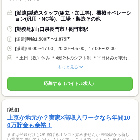
[派遣]製造スタッフ(組立・加工等)、機械オペレーシ
ョン(汎用・NC等)、工場・製造その他
[勤務地]/山口県長門市 / 長門市駅
[派遣]
時給1,500円〜1,875円
[派遣]08:00〜17:00、20:00〜05:00、17:00〜02:00
＊土日（祝）休み ＊4勤2休のシフト制 ＊平日休みが取れるシフト制 など、働き方はさまざま！ 【その他休暇等】 ■有給休暇あり
もっと見る
応募する（バイトル求人）
[派遣]
上京か地元か？実家×高収入ワークなら年間10
0万貯金も余裕！
まずは登録だけもOK 稼げるオシゴト始めませんか 未経験から新し
い業界で 働いてみたい…という方も これまでよりもっと 稼ぎたいか