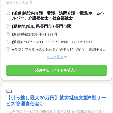
話をうんうんと聞...
[派遣]施設内介護・看護、訪問介護・看護/ホームヘ
ルパー、介護福祉士・社会福祉士
[勤務地]/山口県長門市 / 長門市駅
[派遣]
時給1,350円〜1,937円
[派遣]07:00〜16:00、09:00〜18:00、17:00〜09:00
■希望シフト制 ■急なお休みが必要な時も安心 体調不良やご家庭の都合でのお休みにも 理解がある職場です。 言いづらいことはコーディネーターが代わりにお伝えします。 なんでも相談してくださいね。
もっと見る
応募する（バイトル求人）
[正]
【引っ越し最大20万円】就労継続支援B型サー
ビス管理責任者◇
＜仕事内容 サービス管理責任者の 業務全般 個別支援計画の 作成・