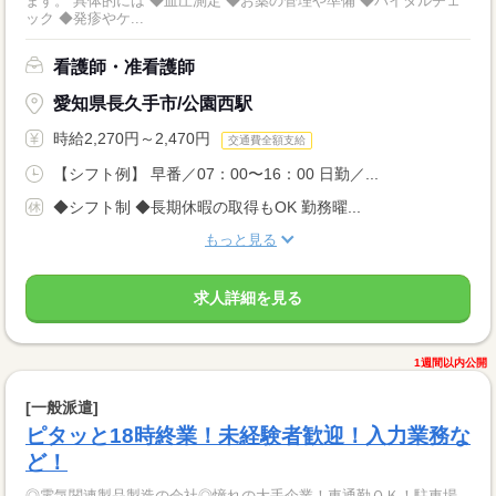
ます。 具体的には ◆血圧測定 ◆お薬の管理や準備 ◆バイタルチェ
ック ◆発疹やケ...
看護師・准看護師
愛知県長久手市/公園西駅
時給2,270円～2,470円
交通費全額支給
【シフト例】 早番／07：00〜16：00 日勤／...
◆シフト制 ◆長期休暇の取得もOK 勤務曜...
もっと見る
求人詳細を見る
1週間以内公開
[一般派遣]
ピタッと18時終業！未経験者歓迎！入力業務な
ど！
◎電気関連製品製造の会社◎憧れの大手企業！車通勤ＯＫ！駐車場