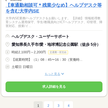
【車通勤相談可＊残業少なめ】ヘルプデスク等
を含む大学内SE
大学内SE業務/ヘルプデスクをお願いします。 【詳細】 情報処理教
育システム運用保守、学生/教職員向けICTヘルプデスク、ID管理、障
害対応、授業/イ...
ヘルプデスク・ユーザーサポート
愛知県長久手市/愛・地球博記念公園駅（徒歩 5分）
時給2,100円～2,200円
交通費一部支給
【就業時間】（1）08：45〜16：30（実働時...
土曜日 日曜日
もっと見る
求人詳細を見る
1
2
3
4