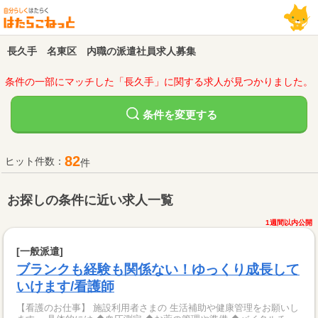
長久手 名東区 内職の派遣社員求人募集
条件の一部にマッチした「長久手」に関する求人が見つかりました。
変更する
条件を
82
ヒット件数：
件
お探しの条件に近い求人一覧
1週間以内公開
[一般派遣]
ブランクも経験も関係ない！ゆっくり成長して
いけます/看護師
【看護のお仕事】 施設利用者さまの 生活補助や健康管理をお願いし