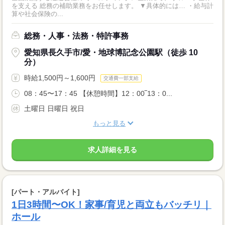
を支える 総務の補助業務をお任せします。 ▼具体的には… ・給与計
算や社会保険の...
総務・人事・法務・特許事務
愛知県長久手市/愛・地球博記念公園駅（徒歩 10
分）
時給1,500円～1,600円
交通費一部支給
08：45〜17：45 【休憩時間】12：00‾13：0...
土曜日 日曜日 祝日
もっと見る
求人詳細を見る
[パート・アルバイト]
1日3時間〜OK！家事/育児と両立もバッチリ｜
ホール