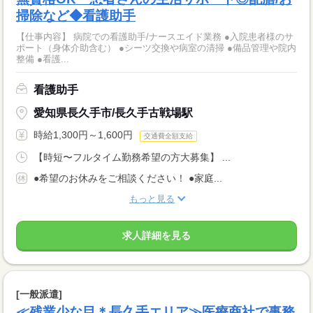
掃除など◆看護助手
【仕事内容】 病院での看護助手/ナースエイド業務 ●入院患者様のサ
ポート（身体介助含む） ●シーツ交換や病室の清掃 ●備品管理や院内
整備 ●看護...
看護助手
愛知県長久手市/長久手古戦場駅
時給1,300円～1,600円
交通費全額支給
【時短〜フルタイム勤務希望の方大募集】 ...
●希望のお休みをご相談ください！ ●家庭...
もっと見る
求人詳細を見る
[一般派遣]
≪残業少な目＊長久手エリア≫医療商社で事務