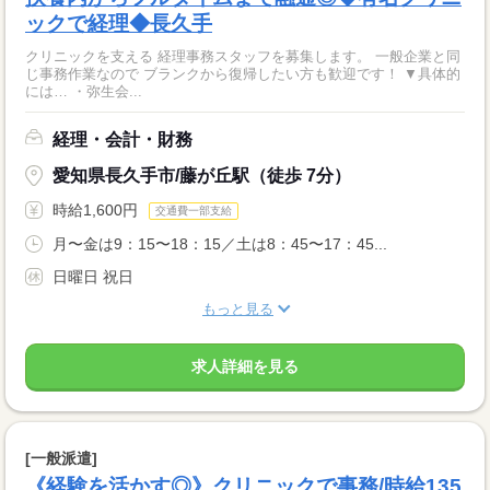
ックで経理◆長久手
クリニックを支える 経理事務スタッフを募集します。 一般企業と同
じ事務作業なので ブランクから復帰したい方も歓迎です！ ▼具体的
には… ・弥生会...
経理・会計・財務
愛知県長久手市/藤が丘駅（徒歩 7分）
時給1,600円
交通費一部支給
月〜金は9：15〜18：15／土は8：45〜17：45...
日曜日 祝日
もっと見る
求人詳細を見る
[一般派遣]
《経験を活かす◎》クリニックで事務/時給135