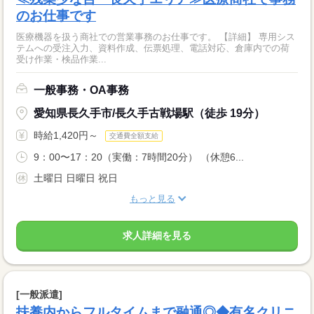
のお仕事です
医療機器を扱う商社での営業事務のお仕事です。 【詳細】 専用シス
テムへの受注入力、資料作成、伝票処理、電話対応、倉庫内での荷
受け作業・検品作業...
一般事務・OA事務
愛知県長久手市/長久手古戦場駅（徒歩 19分）
時給1,420円～
交通費全額支給
9：00〜17：20（実働：7時間20分） （休憩6...
土曜日 日曜日 祝日
もっと見る
求人詳細を見る
[一般派遣]
扶養内からフルタイムまで融通◎◆有名クリニ