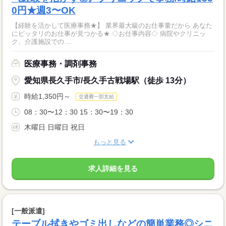
0円★週3〜OK
【経験を活かして医療事務★】 業界最大級のお仕事量だから あなた
にピッタリのお仕事が見つかる★ ◇お仕事内容◇ 病院やクリニッ
ク、介護施設での ...
医療事務・調剤事務
愛知県長久手市/長久手古戦場駅（徒歩 13分）
時給1,350円～
交通費一部支給
08：30〜12：30 15：30〜19：30
木曜日 日曜日 祝日
もっと見る
求人詳細を見る
[一般派遣]
テーブル拭きやゴミ出しなどの簡単業務◎シニ