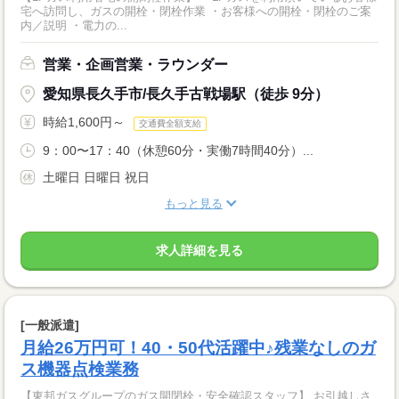
宅へ訪問し、ガスの開栓・閉栓作業 ・お客様への開栓・閉栓のご案
内／説明 ・電力の...
営業・企画営業・ラウンダー
愛知県長久手市/長久手古戦場駅（徒歩 9分）
時給1,600円～
交通費全額支給
9：00〜17：40（休憩60分・実働7時間40分）...
土曜日 日曜日 祝日
もっと見る
求人詳細を見る
[一般派遣]
月給26万円可！40・50代活躍中♪残業なしのガ
ス機器点検業務
【東邦ガスグループのガス開閉栓・安全確認スタッフ】 お引越しさ