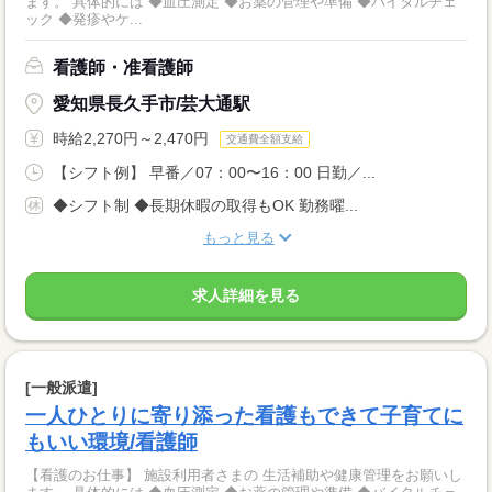
ます。 具体的には ◆血圧測定 ◆お薬の管理や準備 ◆バイタルチェ
ック ◆発疹やケ...
看護師・准看護師
愛知県長久手市/芸大通駅
時給2,270円～2,470円
交通費全額支給
【シフト例】 早番／07：00〜16：00 日勤／...
◆シフト制 ◆長期休暇の取得もOK 勤務曜...
もっと見る
求人詳細を見る
[一般派遣]
一人ひとりに寄り添った看護もできて子育てに
もいい環境/看護師
【看護のお仕事】 施設利用者さまの 生活補助や健康管理をお願いし