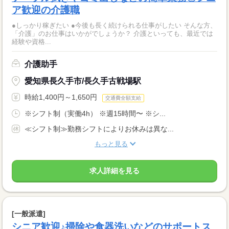
ア歓迎の介護職
●しっかり稼ぎたい ●今後も長く続けられる仕事がしたい そんな方、
「介護」のお仕事はいかがでしょうか？ 介護といっても、最近では
経験や資格...
介護助手
愛知県長久手市/長久手古戦場駅
時給1,400円～1,650円
交通費全額支給
※シフト制（実働4h） ※週15時間〜 ※シ...
≪シフト制≫勤務シフトによりお休みは異な...
もっと見る
求人詳細を見る
[一般派遣]
シニア歓迎♪掃除や食器洗いなどのサポートス