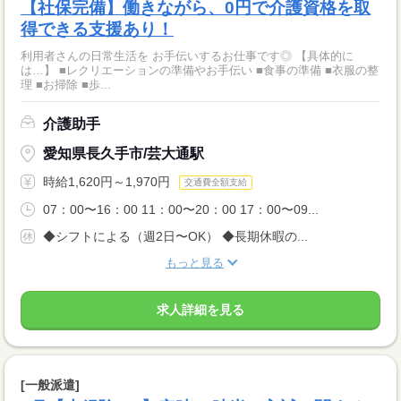
【社保完備】働きながら、0円で介護資格を取
得できる支援あり！
利用者さんの日常生活を お手伝いするお仕事です◎ 【具体的に
は…】 ■レクリエーションの準備やお手伝い ■食事の準備 ■衣服の整
理 ■お掃除 ■歩...
介護助手
愛知県長久手市/芸大通駅
時給1,620円～1,970円
交通費全額支給
07：00〜16：00 11：00〜20：00 17：00〜09...
◆シフトによる（週2日〜OK） ◆長期休暇の...
もっと見る
求人詳細を見る
[一般派遣]