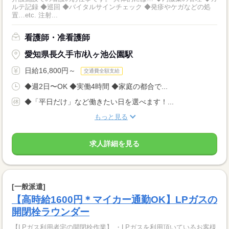
ルテ記録 ◆巡回 ◆バイタルサインチェック ◆発疹やケガなどの処
置…etc. 注射...
看護師・准看護師
愛知県長久手市/杁ヶ池公園駅
日給16,800円～
交通費全額支給
◆週2日〜OK ◆実働4時間 ◆家庭の都合で...
◆「平日だけ」など働きたい日を選べます！...
もっと見る
求人詳細を見る
[一般派遣]
【高時給1600円＊マイカー通勤OK】LPガスの
開閉栓ラウンダー
【LPガス利用者宅の開閉栓作業】 ・LPガスを利用頂いているお客様