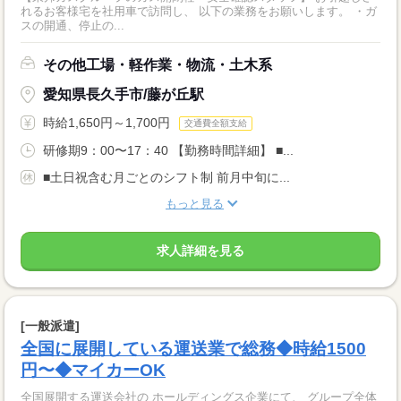
れるお客様宅を社用車で訪問し、 以下の業務をお願いします。 ・ガ
スの開通、停止の...
その他工場・軽作業・物流・土木系
愛知県長久手市/藤が丘駅
時給1,650円～1,700円
交通費全額支給
研修期9：00〜17：40 【勤務時間詳細】 ■...
■土日祝含む月ごとのシフト制 前月中旬に...
もっと見る
求人詳細を見る
[一般派遣]
全国に展開している運送業で総務◆時給1500
円〜◆マイカーOK
全国展開する運送会社の ホールディングス企業にて、 グループ全体