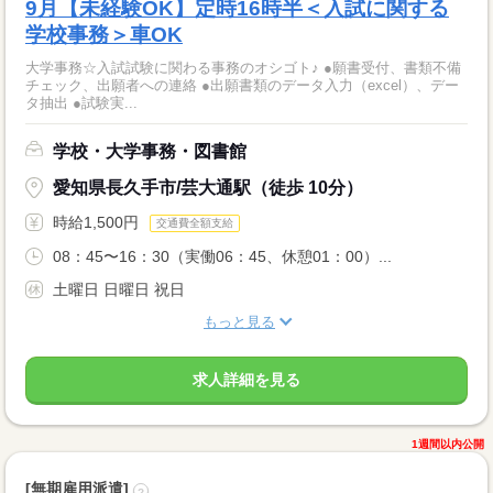
9月【未経験OK】定時16時半＜入試に関する
学校事務＞車OK
大学事務☆入試試験に関わる事務のオシゴト♪ ●願書受付、書類不備
チェック、出願者への連絡 ●出願書類のデータ入力（excel）、デー
タ抽出 ●試験実...
学校・大学事務・図書館
愛知県長久手市/芸大通駅（徒歩 10分）
時給1,500円
交通費全額支給
08：45〜16：30（実働06：45、休憩01：00）...
土曜日 日曜日 祝日
もっと見る
求人詳細を見る
1週間以内公開
[無期雇用派遣]
?