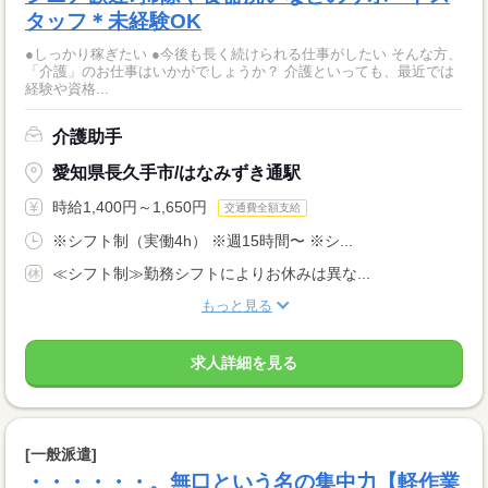
タッフ＊未経験OK
●しっかり稼ぎたい ●今後も長く続けられる仕事がしたい そんな方、
「介護」のお仕事はいかがでしょうか？ 介護といっても、最近では
経験や資格...
介護助手
愛知県長久手市/はなみずき通駅
時給1,400円～1,650円
交通費全額支給
※シフト制（実働4h） ※週15時間〜 ※シ...
≪シフト制≫勤務シフトによりお休みは異な...
もっと見る
求人詳細を見る
[一般派遣]
・・・・・・。無口という名の集中力【軽作業