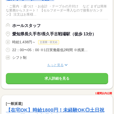
・ご案内 ・盛つけ ・お会計 ・テーブルの片付け など まずは簡単
な業務からスタート！ 【セルフオーダー導入なので接客がカンタ
ン】 注文はお客様...
ホールスタッフ
愛知県長久手市/長久手古戦場駅（徒歩 13分）
時給1,438円～
交通費一部支給
22：00〜05：00 ※1日実働最低2時間 ※残業...
シフト制
もっと見る
求人詳細を見る
1週間以内公開
[一般派遣]
【在宅OK】時給1800円！未経験OK◎土日祝