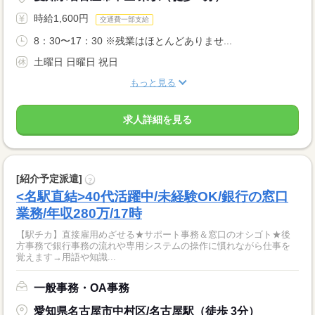
時給1,600円
交通費一部支給
8：30〜17：30 ※残業はほとんどありませ...
土曜日 日曜日 祝日
もっと見る
求人詳細を見る
[紹介予定派遣]
?
<名駅直結>40代活躍中/未経験OK/銀行の窓口
業務/年収280万/17時
【駅チカ】直接雇用めざせる★サポート事務＆窓口のオシゴト★後
方事務で銀行事務の流れや専用システムの操作に慣れながら仕事を
覚えます→用語や知識...
一般事務・OA事務
愛知県名古屋市中村区/名古屋駅（徒歩 3分）