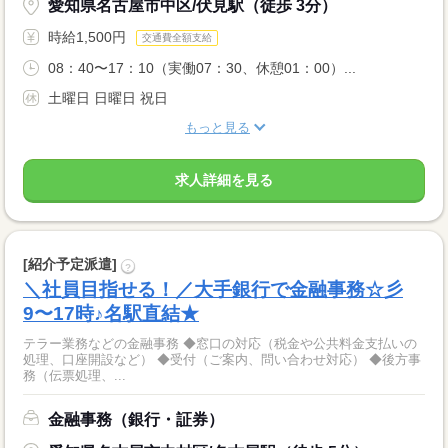
愛知県名古屋市中区/伏見駅（徒歩 3分）
時給1,500円
交通費全額支給
08：40〜17：10（実働07：30、休憩01：00）...
土曜日 日曜日 祝日
もっと見る
求人詳細を見る
[紹介予定派遣]
?
＼社員目指せる！／大手銀行で金融事務☆彡
9〜17時♪名駅直結★
テラー業務などの金融事務 ◆窓口の対応（税金や公共料金支払いの
処理、口座開設など） ◆受付（ご案内、問い合わせ対応） ◆後方事
務（伝票処理、...
金融事務（銀行・証券）