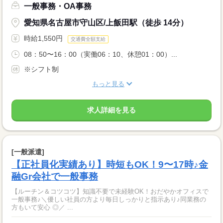
一般事務・OA事務
愛知県名古屋市守山区/上飯田駅（徒歩 14分）
時給1,550円
交通費全額支給
08：50〜16：00（実働06：10、休憩01：00）...
※シフト制
もっと見る
求人詳細を見る
[一般派遣]
【正社員化実績あり】時短もOK！9〜17時♪金
融Gr会社で一般事務
【ルーチン＆コツコツ】知識不要で未経験OK！おだやかオフィスで
一般事務♪＼優しい社員の方より毎日しっかりと指示あり♪同業務の
方もいて安心 ◎／ ...