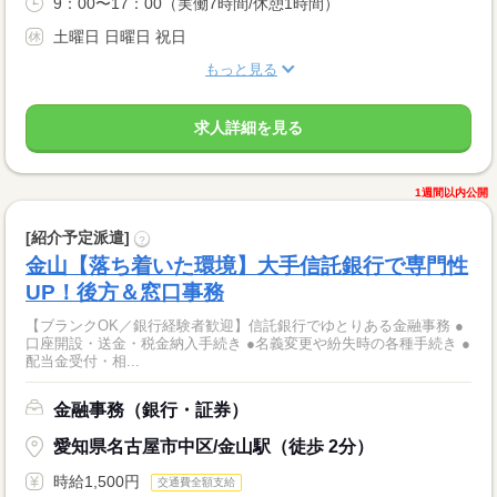
9：00〜17：00（実働7時間/休憩1時間）
土曜日 日曜日 祝日
もっと見る
求人詳細を見る
1週間以内公開
[紹介予定派遣]
?
金山【落ち着いた環境】大手信託銀行で専門性
UP！後方＆窓口事務
【ブランクOK／銀行経験者歓迎】信託銀行でゆとりある金融事務 ●
口座開設・送金・税金納入手続き ●名義変更や紛失時の各種手続き ●
配当金受付・相...
金融事務（銀行・証券）
愛知県名古屋市中区/金山駅（徒歩 2分）
時給1,500円
交通費全額支給