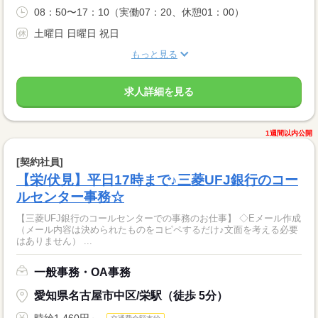
08：50〜17：10（実働07：20、休憩01：00）
土曜日 日曜日 祝日
もっと見る
求人詳細を見る
1週間以内公開
[契約社員]
【栄/伏見】平日17時まで♪三菱UFJ銀行のコー
ルセンター事務☆
【三菱UFJ銀行のコールセンターでの事務のお仕事】 ◇Eメール作成
（メール内容は決められたものをコピペするだけ♪文面を考える必要
はありません） ...
一般事務・OA事務
愛知県名古屋市中区/栄駅（徒歩 5分）
時給1,460円～