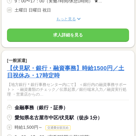
9：00〜17：00（実働7時間/休憩1時間） ★...
土曜日 日曜日 祝日
もっと見る
求人詳細を見る
[一般派遣]
【伏見駅・銀行・融資事務】時給1500円／土
日祝休み・17時定時
【地方銀行＊銀行事務センター内にて】 ＜銀行内の融資事務サポー
ト＞ ・融資書類のチェック／伝票起票／銀行端末入力／融資実行処
理 ・営業店からの...
金融事務（銀行・証券）
愛知県名古屋市中区/伏見駅（徒歩 1分）
時給1,500円～
交通費全額支給