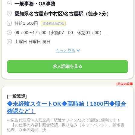
一般事務・OA事務
愛知県名古屋市中村区/名古屋駅（徒歩 2分）
時給1,500円
交通費全額支給
09：00〜17：00（実働07：00、休憩01：00）...
土曜日 日曜日 祝日
もっと見る
求人詳細を見る
3日以内公開
[一般派遣]
◆未経験スタートOK◆高時給！1600円◆照合
確認など！
≪広告代理店≫人気企業！駅近オフィスなので通勤に便利です！
【お仕事の内容】照合確認、振り込み（ネットバンク）、請求書
処理、収金の処理、決...