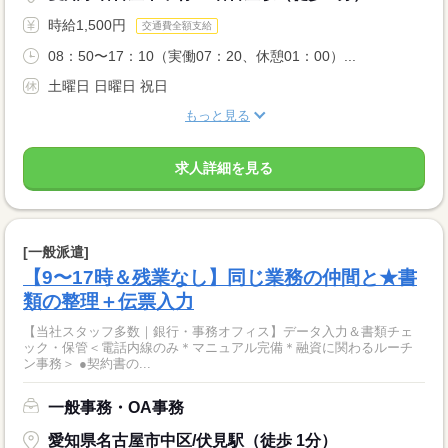
時給1,500円
交通費全額支給
08：50〜17：10（実働07：20、休憩01：00）...
土曜日 日曜日 祝日
もっと見る
求人詳細を見る
[一般派遣]
【9〜17時＆残業なし】同じ業務の仲間と★書
類の整理＋伝票入力
【当社スタッフ多数｜銀行・事務オフィス】データ入力＆書類チェ
ック・保管＜電話内線のみ＊マニュアル完備＊融資に関わるルーチ
ン事務＞ ●契約書の...
一般事務・OA事務
愛知県名古屋市中区/伏見駅（徒歩 1分）