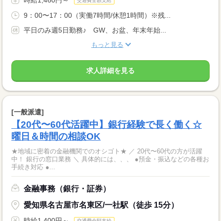
交通費全額支給
9：00〜17：00（実働7時間/休憩1時間）※残...
平日のみ週5日勤務♪ GW、お盆、年末年始...
もっと見る
求人詳細を見る
[一般派遣]
【20代〜60代活躍中】銀行経験で長く働く☆
曜日＆時間の相談OK
★地域に密着の金融機関でのオシゴト★ ／ 20代〜60代の方が活躍
中！ 銀行の窓口業務 ＼ 具体的には、、、 ●預金・振込などの各種お
手続き対応 ●...
金融事務（銀行・証券）
愛知県名古屋市名東区/一社駅（徒歩 15分）
時給1,400円～
交通費全額支給