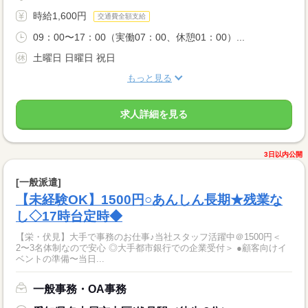
時給1,600円
交通費全額支給
09：00〜17：00（実働07：00、休憩01：00）...
土曜日 日曜日 祝日
もっと見る
求人詳細を見る
3日以内公開
[一般派遣]
【未経験OK】1500円○あんしん長期★残業な
し◇17時台定時◆
【栄・伏見】大手で事務のお仕事♪当社スタッフ活躍中＠1500円＜
2〜3名体制なので安心 ◎大手都市銀行での企業受付＞ ●顧客向けイ
ベントの準備〜当日...
一般事務・OA事務