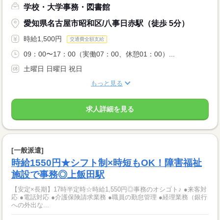
学校・大学事務・図書館
愛知県名古屋市昭和区/八事日赤駅（徒歩 5分）
時給1,500円
交通費全額支給
09：00〜17：00（実働07：00、休憩01：00）...
土曜日 日曜日 祝日
もっと見る
求人詳細を見る
[一般派遣]
時給1550円★シフト制×時短もOK！障害福祉
施設で事務◎上飯田駅
【安定×長期】17時半定時☆時給1,550円◎事務のオシゴト♪ ●来客対
応 ●電話対応 ●介護保険請求業務 ●職員の勤怠管理 ●経理業務（銀行
への外出な...