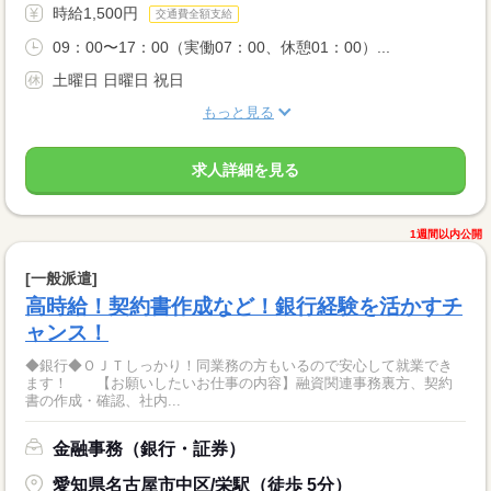
時給1,500円
交通費全額支給
09：00〜17：00（実働07：00、休憩01：00）...
土曜日 日曜日 祝日
もっと見る
求人詳細を見る
1週間以内公開
[一般派遣]
高時給！契約書作成など！銀行経験を活かすチ
ャンス！
◆銀行◆ＯＪＴしっかり！同業務の方もいるので安心して就業でき
ます！ 【お願いしたいお仕事の内容】融資関連事務裏方、契約
書の作成・確認、社内...
金融事務（銀行・証券）
愛知県名古屋市中区/栄駅（徒歩 5分）