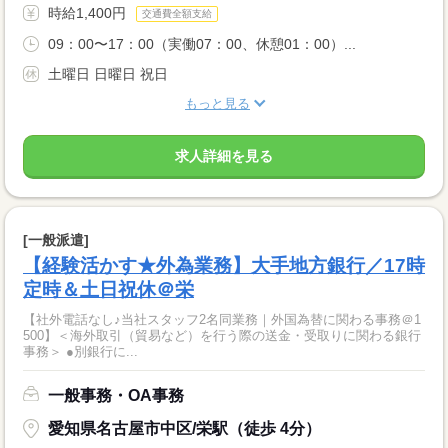
時給1,400円
交通費全額支給
09：00〜17：00（実働07：00、休憩01：00）...
土曜日 日曜日 祝日
もっと見る
求人詳細を見る
[一般派遣]
【経験活かす★外為業務】大手地方銀行／17時
定時＆土日祝休＠栄
【社外電話なし♪当社スタッフ2名同業務｜外国為替に関わる事務＠1
500】＜海外取引（貿易など）を行う際の送金・受取りに関わる銀行
事務＞ ●別銀行に...
一般事務・OA事務
愛知県名古屋市中区/栄駅（徒歩 4分）