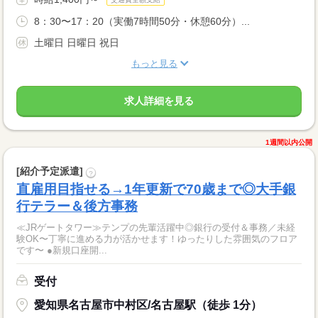
8：30〜17：20（実働7時間50分・休憩60分）...
土曜日 日曜日 祝日
もっと見る
求人詳細を見る
1週間以内公開
[紹介予定派遣]
?
直雇用目指せる→1年更新で70歳まで◎大手銀
行テラー＆後方事務
≪JRゲートタワー≫テンプの先輩活躍中◎銀行の受付＆事務／未経
験OK〜丁寧に進める力が活かせます！ゆったりした雰囲気のフロア
です〜 ●新規口座開...
受付
愛知県名古屋市中村区/名古屋駅（徒歩 1分）