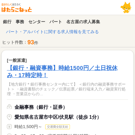
銀行 事務 センター パート 名古屋の求人募集
パート・アルバイトに関する求人情報を見てみる
93
ヒット件数：
件
[一般派遣]
【銀行・融資事務】時給1500円／土日祝休
み・17時定時！
【地方銀行＊銀行事務センター内にて】 ＜銀行内の融資事務サポー
ト＞ ・融資書類のチェック／伝票起票／銀行端末入力／融資実行処
理 ・営業店からの...
金融事務（銀行・証券）
愛知県名古屋市中区/伏見駅（徒歩 1分）
時給1,500円～
交通費全額支給