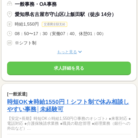
一般事務・OA事務
愛知県名古屋市守山区/上飯田駅（徒歩 14分）
時給1,550円
交通費全額支給
08：50〜17：30（実働07：40、休憩01：00）
※シフト制
もっと見る
求人詳細を見る
[一般派遣]
時短OK★時給1550円！シフト制で休み相談し
やすい事務│未経験可
【安定×長期】時短OK☆時給1,550円◎事務のオシゴト♪ ●来客対応 ●
電話対応 ●介護保険請求業務 ●職員の勤怠管理 ●経理業務（銀行への
外出など）...