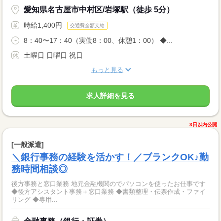
愛知県名古屋市中村区/岩塚駅（徒歩 5分）
時給1,400円
交通費全額支給
8：40〜17：40（実働8：00、休憩1：00） ◆...
土曜日 日曜日 祝日
もっと見る
求人詳細を見る
3日以内公開
[一般派遣]
＼銀行事務の経験を活かす！／ブランクOK♪勤
務時間相談◎
後方事務と窓口業務 地元金融機関のでパソコンを使ったお仕事です
◆後方アシスタント事務＋窓口業務 ◆書類整理・伝票作成・ファイ
リング ◆専用...