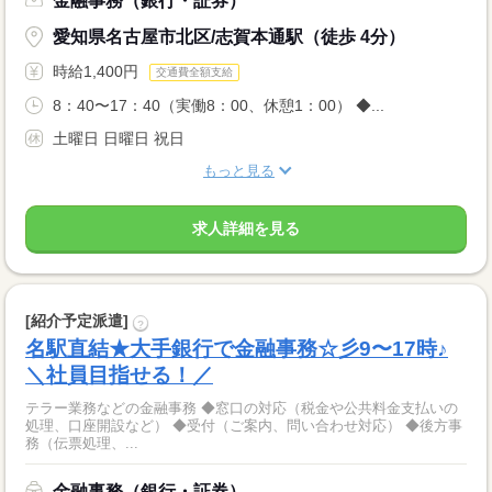
金融事務（銀行・証券）
愛知県名古屋市北区/志賀本通駅（徒歩 4分）
時給1,400円
交通費全額支給
8：40〜17：40（実働8：00、休憩1：00） ◆...
土曜日 日曜日 祝日
もっと見る
求人詳細を見る
[紹介予定派遣]
?
名駅直結★大手銀行で金融事務☆彡9〜17時♪
＼社員目指せる！／
テラー業務などの金融事務 ◆窓口の対応（税金や公共料金支払いの
処理、口座開設など） ◆受付（ご案内、問い合わせ対応） ◆後方事
務（伝票処理、...
金融事務（銀行・証券）