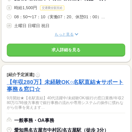
時給1,500円
交通費全額支給
08：50〜17：10（実働07：20、休憩01：00）...
土曜日 日曜日 祝日
もっと見る
求人詳細を見る
[紹介予定派遣]
?
【年収280万】未経験OK○名駅直結★サポート
事務＆窓口☆
9月開始★【名駅直結】40代活躍中/未経験OK/銀行の窓口業務/年収2
80万/17時後方事務で銀行事務の流れや専用システムの操作に慣れな
がら仕事を覚えます...
一般事務・OA事務
愛知県名古屋市中村区/名古屋駅（徒歩 3分）