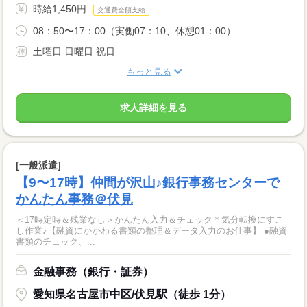
時給1,450円
交通費全額支給
08：50〜17：00（実働07：10、休憩01：00）...
土曜日 日曜日 祝日
もっと見る
求人詳細を見る
[一般派遣]
【9〜17時】仲間が沢山♪銀行事務センターで
かんたん事務＠伏見
＜17時定時＆残業なし＞かんたん入力＆チェック＊気分転換にすこ
し作業♪【融資にかかわる書類の整理＆データ入力のお仕事】 ●融資
書類のチェック、...
金融事務（銀行・証券）
愛知県名古屋市中区/伏見駅（徒歩 1分）