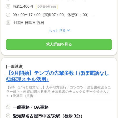
時給1,400円
交通費全額支給
09：00〜17：00（実働07：00、休憩01：00）...
土曜日 日曜日 祝日
もっと見る
求人詳細を見る
[一般派遣]
【9月開始】テンプの先輩多数！ほぼ電話なし
◎経理スキル活用♪
【9時→17時＆残業なし】大手地方銀行／コツコツ！決算書確認＆エ
ラー修正＜融資に関わる事務 ★決算書のチェック＆データ修正入力
＞ ●決算書（貸借...
一般事務・OA事務
愛知県名古屋市中区/栄駅（徒歩 3分）