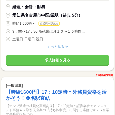
経理・会計・財務
愛知県名古屋市中区/栄駅（徒歩 5分）
時給1,600円～
交通費一部支給
9：00〜17：30 ※残業は月１０〜１５時間...
土曜日 日曜日 祝日
もっと見る
求人詳細を見る
1週間以内公開
[一般派遣]
【時給1600円】17：10定時＊外務員資格を活
かそう！＠名駅直結
【テンプ派遣⇒社員化実績あり】17：10定時＊証券会社でアシスタ
ント事務★＜取引先企業の『持ち株制度』に関する業務です＞ ●企業
の事務局担当との...