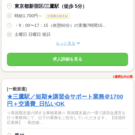
東京都新宿区/三鷹駅（徒歩 5分）
時給1,700円～
交通費全額支給
・9：00〜17：15（休憩60分）の実働7時間15...
土曜日 日曜日 祝日
もっと見る
求人詳細を見る
1週間以内公開
[一般派遣]
★三鷹駅／短期★講習会サポート業務＠1700
円＋交通費_日払いOK
☆再就職支援の関する事務業務☆ 再就職支援の一環で講習会運営を
行う事務局にて、以下の業務をご担当していただきます。 【現場対
応業務】 ・勤怠確...