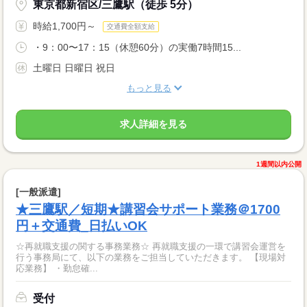
東京都新宿区/三鷹駅（徒歩 5分）
時給1,700円～
交通費全額支給
・9：00〜17：15（休憩60分）の実働7時間15...
土曜日 日曜日 祝日
もっと見る
求人詳細を見る
1週間以内公開
[一般派遣]
★三鷹駅／短期★講習会サポート業務＠1700
円＋交通費_日払いOK
☆再就職支援の関する事務業務☆ 再就職支援の一環で講習会運営を
行う事務局にて、以下の業務をご担当していただきます。 【現場対
応業務】 ・勤怠確...
受付