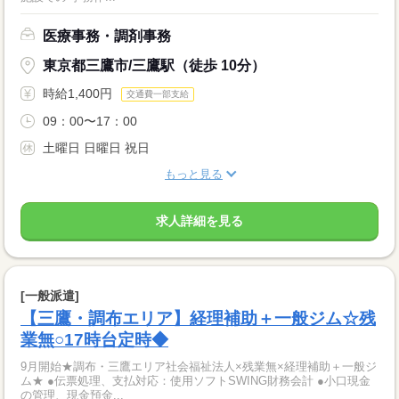
医療事務・調剤事務
東京都三鷹市/三鷹駅（徒歩 10分）
時給1,400円
交通費一部支給
09：00〜17：00
土曜日 日曜日 祝日
もっと見る
求人詳細を見る
[一般派遣]
【三鷹・調布エリア】経理補助＋一般ジム☆残
業無○17時台定時◆
9月開始★調布・三鷹エリア社会福祉法人×残業無×経理補助＋一般ジ
ム★ ●伝票処理、支払対応：使用ソフトSWING財務会計 ●小口現金
の管理、現金預金...