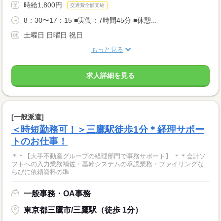
時給1,800円
交通費全額支給
8：30〜17：15 ■実働：7時間45分 ■休憩...
土曜日 日曜日 祝日
もっと見る
求人詳細を見る
[一般派遣]
＜時短勤務可！＞三鷹駅徒歩1分＊経理サポー
トのお仕事！
＊＊【大手不動産グループの経理部門で事務サポート】 ＊＊会計ソ
フトへの入力業務補佐・基幹システムの承認業務・ファイリングな
らびに依頼資料の準...
一般事務・OA事務
東京都三鷹市/三鷹駅（徒歩 1分）