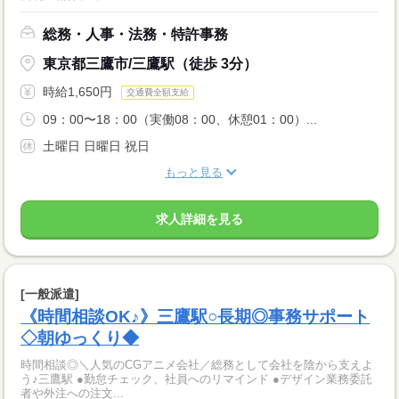
総務・人事・法務・特許事務
東京都三鷹市/三鷹駅（徒歩 3分）
時給1,650円
交通費全額支給
09：00〜18：00（実働08：00、休憩01：00）...
土曜日 日曜日 祝日
もっと見る
求人詳細を見る
[一般派遣]
《時間相談OK♪》三鷹駅○長期◎事務サポート
◇朝ゆっくり◆
時間相談◎＼人気のCGアニメ会社／総務として会社を陰から支えよ
う♪三鷹駅 ●勤怠チェック、社員へのリマインド ●デザイン業務委託
者や外注への注文...