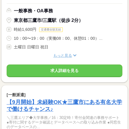
一般事務・OA事務
東京都三鷹市/三鷹駅（徒歩 2分）
時給1,600円
交通費全額支給
10：00〜19：00（実働08：00、休憩01：00）...
土曜日 日曜日 祝日
もっと見る
求人詳細を見る
[一般派遣]
【9月開始】未経験OK★三鷹市にある有名大学
で働けるチャンス♪
＼三鷹エリア◆大学事務／16：30定時！寄付金関連の事務サポート
●寄付に関するデータ確認とデータベースへの取り込み作業 ●同窓生
のデータベースの...