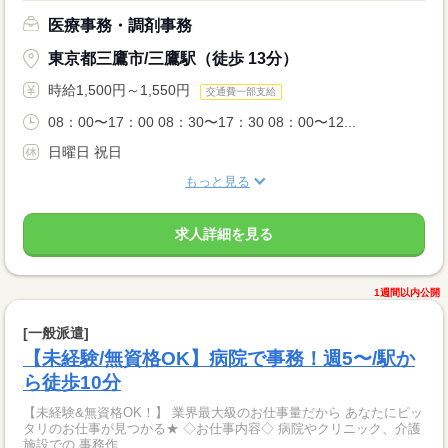
医療事務・調剤事務
東京都三鷹市/三鷹駅（徒歩 13分）
時給1,500円～1,550円
交通費一部支給
08：00〜17：00 08：30〜17：30 08：00〜12...
日曜日 祝日
もっと見る
求人詳細を見る
1週間以内公開
[一般派遣]
【未経験/無資格OK】病院で事務！週5〜/駅か
ら徒歩10分
【未経験&無資格OK！】 業界最大級のお仕事量だから あなたにピッ
タリのお仕事が見つかる★ ◇お仕事内容◇ 病院やクリニック、介護
施設での 事務作...