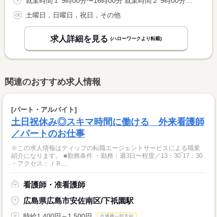
就業時間１ 9時00分〜16時00分 就業時間２ 9時00分〜17時15分 就業時間に関する特記事項 就業時間は週２０時間以上で相談に応じます。
土曜日，日曜日，祝日，その他
求人詳細を見る
(ハローワークより転載)
関連のおすすめ求人情報
[パート・アルバイト]
土日祝休み◎スキマ時間に働ける 外来看護師
／パートのお仕事
※この求人情報はディップの転職エージェントサービスによる職業
紹介になります。 ■勤務条件 ・勤務：週3日〜程度／13：30‾17：30
・アクセス：ＪＲ...
看護師・准看護師
広島県広島市安佐南区/下祇園駅
時給1,400円～1,500円
交通費一部支給