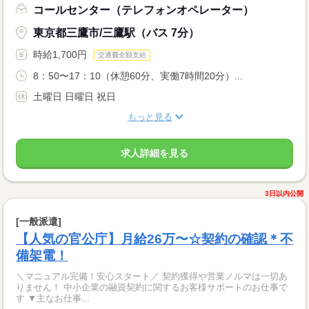
コールセンター（テレフォンオペレーター）
東京都三鷹市/三鷹駅（バス 7分）
時給1,700円
交通費全額支給
8：50〜17：10（休憩60分、実働7時間20分）...
土曜日 日曜日 祝日
もっと見る
求人詳細を見る
3日以内公開
[一般派遣]
【人気の官公庁】月給26万〜☆契約の確認＊不
備架電！
＼マニュアル完備！安心スタート／ 契約獲得や営業ノルマは一切あ
りません！ 中小企業の融資契約に関するお客様サポートのお仕事で
す ▼主なお仕事...