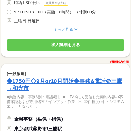
時給1,800円～
交通費全額支給
9：00〜18：00（実働：8時間） （休憩60分...
土曜日 日曜日
もっと見る
求人詳細を見る
1週間以内公開
[一般派遣]
◆1750円◇9月or10月開始◆事務&電話＠三鷹
→和光市
■業務内容（事務6割・電話4割）■ ・FAXにて受信した契約内容の不
備確認および専用端末のインプット作業 L20-30件程度/日 ・システム
エラーとなった...
金融事務（生保・損保）
東京都武蔵野市/三鷹駅