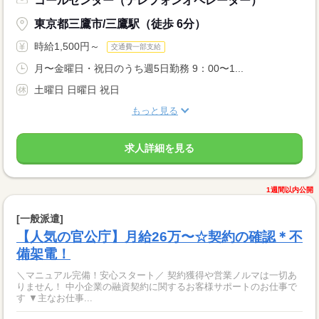
コールセンター（テレフォンオペレーター）
東京都三鷹市/三鷹駅（徒歩 6分）
時給1,500円～
交通費一部支給
月〜金曜日・祝日のうち週5日勤務 9：00〜1...
土曜日 日曜日 祝日
もっと見る
求人詳細を見る
1週間以内公開
[一般派遣]
【人気の官公庁】月給26万〜☆契約の確認＊不
備架電！
＼マニュアル完備！安心スタート／ 契約獲得や営業ノルマは一切あ
りません！ 中小企業の融資契約に関するお客様サポートのお仕事で
す ▼主なお仕事...