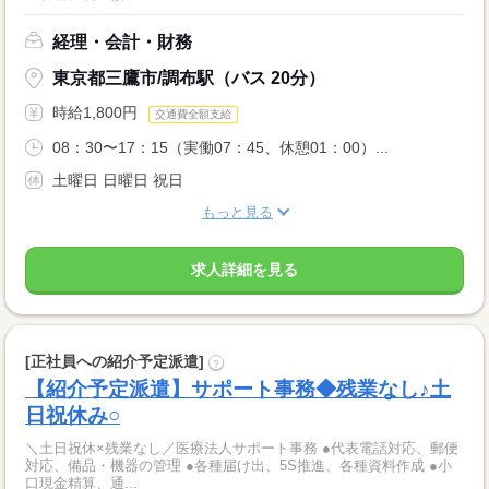
経理・会計・財務
東京都三鷹市/調布駅（バス 20分）
時給1,800円
交通費全額支給
08：30〜17：15（実働07：45、休憩01：00）...
土曜日 日曜日 祝日
もっと見る
求人詳細を見る
[正社員への紹介予定派遣]
?
【紹介予定派遣】サポート事務◆残業なし♪土
日祝休み○
＼土日祝休×残業なし／医療法人サポート事務 ●代表電話対応、郵便
対応、備品・機器の管理 ●各種届け出、5S推進、各種資料作成 ●小
口現金精算、通...