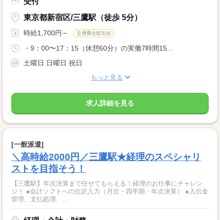
受付
東京都新宿区/三鷹駅（徒歩 5分）
時給1,700円～
交通費全額支給
・9：00〜17：15（休憩60分）の実働7時間15...
土曜日 日曜日 祝日
もっと見る
求人詳細を見る
[一般派遣]
＼高時給2000円／三鷹駅★経理のスペシャリ
ストを目指そう！
【三鷹駅】年次決算まで任せてもらえる！経理のお仕事にチャレン
ジ！ ●会計ソフトへの仕訳入力（月次・四半期・年次決算） ●入出金
管理、支払処理、...