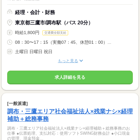
経理・会計・財務
東京都三鷹市/調布駅（バス 20分）
時給1,800円
交通費全額支給
08：30〜17：15（実働07：45、休憩01：00）...
土曜日 日曜日 祝日
もっと見る
求人詳細を見る
[一般派遣]
調布・三鷹エリア社会福祉法人×残業ナシ×経理
補助＋総務事務
調布・三鷹エリア社会福祉法人×残業ナシ×経理補助＋総務事務のお
仕事 ●伝票処理、支払対応：使用ソフトSWING財務会計 ●小口現金
の管理、現金預金...