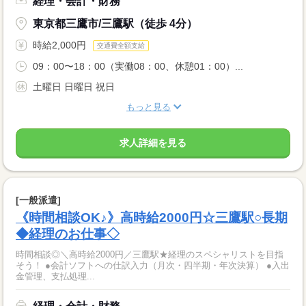
経理・会計・財務
東京都三鷹市/三鷹駅（徒歩 4分）
時給2,000円
交通費全額支給
09：00〜18：00（実働08：00、休憩01：00）...
土曜日 日曜日 祝日
もっと見る
求人詳細を見る
[一般派遣]
《時間相談OK♪》高時給2000円☆三鷹駅○長期
◆経理のお仕事◇
時間相談◎＼高時給2000円／三鷹駅★経理のスペシャリストを目指
そう！ ●会計ソフトへの仕訳入力（月次・四半期・年次決算） ●入出
金管理、支払処理...