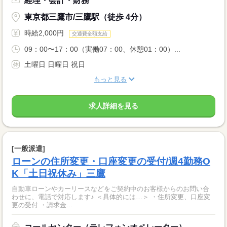
経理・会計・財務
東京都三鷹市/三鷹駅（徒歩 4分）
時給2,000円
交通費全額支給
09：00〜17：00（実働07：00、休憩01：00）...
土曜日 日曜日 祝日
もっと見る
求人詳細を見る
[一般派遣]
ローンの住所変更・口座変更の受付/週4勤務O
K「土日祝休み」三鷹
自動車ローンやカーリースなどをご契約中のお客様からのお問い合
わせに、電話で対応します♪ ＜具体的には…＞ ・住所変更、口座変
更の受付 ・請求金...