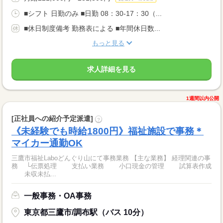
■シフト 日勤のみ ■日勤 08：30-17：30（...
■休日制度備考 勤務表による ■年間休日数...
もっと見る
求人詳細を見る
1週間以内公開
[正社員への紹介予定派遣]
?
《未経験でも時給1800円》福祉施設で事務＊
マイカー通勤OK
三鷹市福祉Laboどんぐり山にて事務業務 【主な業務】 経理関連の事
務 └伝票処理 支払い業務 小口現金の管理 試算表作成
未収未払...
一般事務・OA事務
東京都三鷹市/調布駅（バス 10分）