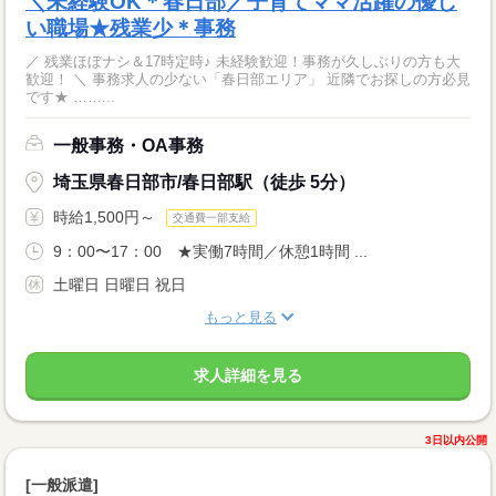
＼未経験OK＊春日部／子育てママ活躍の優し
い職場★残業少＊事務
／ 残業ほぼナシ＆17時定時♪ 未経験歓迎！事務が久しぶりの方も大
歓迎！ ＼ 事務求人の少ない「春日部エリア」 近隣でお探しの方必見
です★ ……...
一般事務・OA事務
埼玉県春日部市/春日部駅（徒歩 5分）
時給1,500円～
交通費一部支給
9：00〜17：00 ★実働7時間／休憩1時間 ...
土曜日 日曜日 祝日
もっと見る
求人詳細を見る
3日以内公開
[一般派遣]