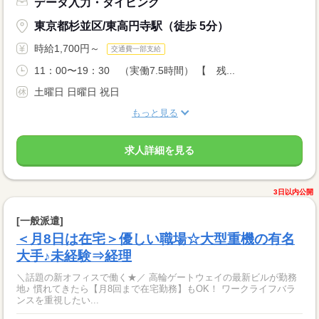
データ入力・タイピング
東京都杉並区/東高円寺駅（徒歩 5分）
時給1,700円～
交通費一部支給
11：00〜19：30 （実働7.5時間） 【 残...
土曜日 日曜日 祝日
もっと見る
求人詳細を見る
3日以内公開
[一般派遣]
＜月8日は在宅＞優しい職場☆大型重機の有名
大手♪未経験⇒経理
＼話題の新オフィスで働く★／ 高輪ゲートウェイの最新ビルが勤務
地♪ 慣れてきたら【月8回まで在宅勤務】もOK！ ワークライフバラ
ンスを重視したい...