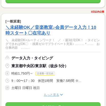
3日以内公開
[一般派遣]
＼未経験OK／音楽教室♪会員データ入力！10
時スタート〇在宅あり
＼ 未経験OK×ルーティンワーク！ ／ ・週3在宅OK！ ・タイピン
グできればOK〇 ・残業ゼロでプライベート充実♪ ………＊…… お
仕事内容 ……...
データ入力・タイピング
東京都中央区/東京駅（徒歩 5分）
時給1,750円～
交通費一部支給
9：00〜17：30 休憩1時間 実働7.5時間 ※...
土曜日 日曜日 祝日
もっと見る