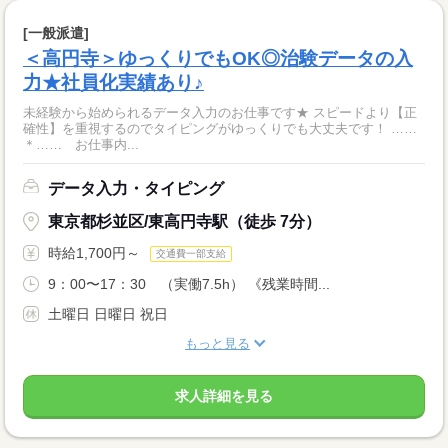
[一般派遣]
＜高円寺＞ゆっくりでもOK◎治験データの入
力★社員化実績あり♪
未経験から始められるデータ入力のお仕事です★ スピードより【正
確性】を重視するのでタイピングがゆっくりでも大丈夫です！ ……
＊…… お仕事内...
データ入力・タイピング
東京都杉並区/東高円寺駅（徒歩 7分）
時給1,700円～
交通費一部支給
9：00〜17：30 （実働7.5h） 《残業時間...
土曜日 日曜日 祝日
もっと見る
求人詳細を見る