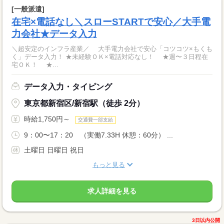
[一般派遣]
在宅×電話なし＼スローSTARTで安心／大手電
力会社★データ入力
＼超安定のインフラ産業／ 大手電力会社で安心「コツコツ×もくも
く」データ入力！ ★未経験ＯＫ×電話対応なし！ ★週〜３日程在
宅ＯＫ！ ★...
データ入力・タイピング
東京都新宿区/新宿駅（徒歩 2分）
時給1,750円～
交通費一部支給
9：00〜17：20 （実働7.33H 休憩：60分） ...
土曜日 日曜日 祝日
もっと見る
求人詳細を見る
3日以内公開