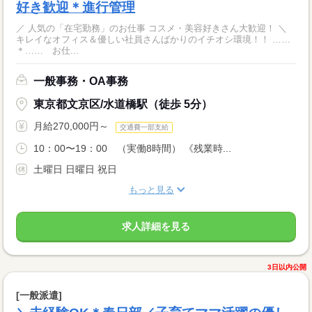
好き歓迎＊進行管理
／ 人気の「在宅勤務」のお仕事 コスメ・美容好きさん大歓迎！ ＼
キレイなオフィス＆優しい社員さんばかりのイチオシ環境！！ ……
＊…… お仕...
一般事務・OA事務
東京都文京区/水道橋駅（徒歩 5分）
月給270,000円～
交通費一部支給
10：00〜19：00 （実働8時間） 《残業時...
土曜日 日曜日 祝日
もっと見る
求人詳細を見る
3日以内公開
[一般派遣]