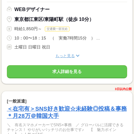
WEBデザイナー
東京都江東区/東陽町駅（徒歩 10分）
時給1,850円～
交通費一部支給
10：00〜18：15 （ 実働7時間15分 ） ...
土曜日 日曜日 祝日
もっと見る
求人詳細を見る
3日以内公開
[一般派遣]
＜在宅有＞SNS好き歓迎☆未経験◎投稿＆事務
＊月28万＠韓国大手
＼ 有名スマホメーカーでSNS×事務 ／ グローバルに活躍できる
チャンス！ やりがいバッチリのお仕事です♪ 【 魅力ポイン