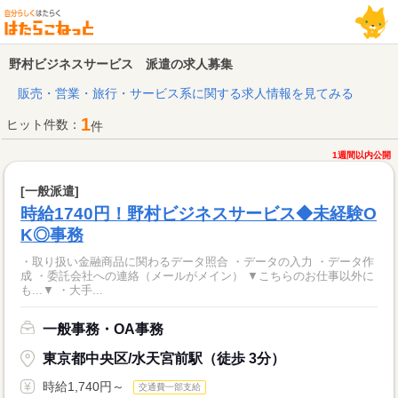
野村ビジネスサービス 派遣の求人募集
販売・営業・旅行・サービス系に関する求人情報を見てみる
1
ヒット件数：
件
1週間以内公開
[一般派遣]
時給1740円！野村ビジネスサービス◆未経験O
K◎事務
・取り扱い金融商品に関わるデータ照合 ・データの入力 ・データ作
成 ・委託会社への連絡（メールがメイン） ▼こちらのお仕事以外に
も...▼ ・大手...
一般事務・OA事務
東京都中央区/水天宮前駅（徒歩 3分）
時給1,740円～
交通費一部支給