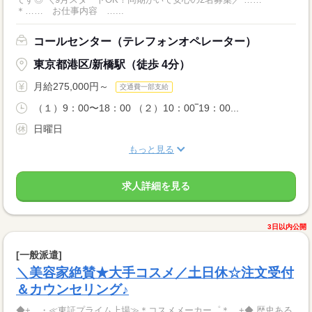
＊…… お仕事内容 …...
コールセンター（テレフォンオペレーター）
東京都港区/新橋駅（徒歩 4分）
月給275,000円～
交通費一部支給
（１）9：00〜18：00 （２）10：00‾19：00...
日曜日
もっと見る
求人詳細を見る
3日以内公開
[一般派遣]
＼美容家絶賛★大手コスメ／土日休☆注文受付
＆カウンセリング♪
◆+。・≪東証プライム上場≫＊コスメメーカー゜＊。+◆ 歴史ある