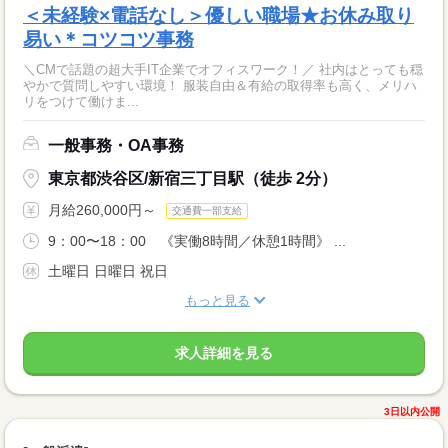
＜未経験×電話なし＞優しい職場★お休み取り
易い＊コツコツ事務
＼CMで話題の超大手IT企業でオフィスワーク！／ 社内はとっても穏
やかで質問しやすい環境！ 服装自由＆有給の取得率も高く、メリハ
リをつけて働けま...
一般事務・OA事務
東京都渋谷区/新宿三丁目駅（徒歩 2分）
月給260,000円～
交通費一部支給
9：00〜18：00 《実働8時間／休憩1時間》 ...
土曜日 日曜日 祝日
もっと見る
求人詳細を見る
3日以内公開