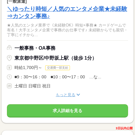
[一般派遣]
＼ゆったり時短／人気のエンタメ企業★未経験
⇒カンタン事務♪
★人気のエンタメ業界で《未経験OK》時短×事務★ カードゲームで
有名！大手エンタメ企業で事務のお仕事です♪ 未経験からでも親切・
丁寧にイチから...
一般事務・OA事務
東京都中野区/中野坂上駅（徒歩 1分）
時給1,700円～
交通費一部支給
■9：30〜16：00 ■10：00〜17：00 …な...
土曜日 日曜日 祝日
もっと見る
求人詳細を見る
3日以内公開