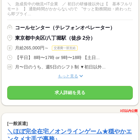
＼ 急成長中の物流×IT企業 ／ 初日の研修後以外は【 基本フルリ
モート 】 通勤時間がかからないので ”サッと勤務開始・終わった
ら即プライ...
コールセンター（テレフォンオペレーター）
東京都中央区/八丁堀駅（徒歩 2分）
月給265,000円～
交通費一部支給
【平日】 8時〜17時 or 9時〜18時 【土日...
月〜日のうち、週5日のシフト制 ▼初日以外...
もっと見る
求人詳細を見る
3日以内公開
[一般派遣]
＼ほぼ完全在宅／オンラインゲーム★穏やかエ
ンタメ大手で事務♪