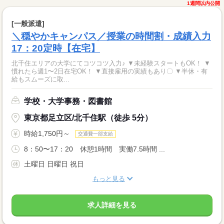
1週間以内公開
[一般派遣]
＼穏やかキャンパス／授業の時間割・成績入力
17：20定時【在宅】
北千住エリアの大学にてコツコツ入力♪ ▼未経験スタートもOK！ ▼
慣れたら週1〜2日在宅OK！ ▼直接雇用の実績もあり〇 ▼半休・有
給もスムーズに取...
学校・大学事務・図書館
東京都足立区/北千住駅（徒歩 5分）
時給1,750円～
交通費一部支給
8：50〜17：20 休憩1時間 実働7.5時間 ...
土曜日 日曜日 祝日
もっと見る
求人詳細を見る