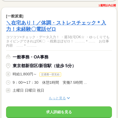
1週間以内公開
[一般派遣]
＼在宅あり！／体調・ストレスチェック＊入
力！未経験〇電話ゼロ
コツコツ×チェック・データ入力！ ・週3在宅OK☆ ・ゆっくりでも
タイピングできればOK〇 ・残業ほぼゼロ！ ………＊…… お仕事
内容 ……＊……...
一般事務・OA事務
東京都新宿区/新宿駅（徒歩 5分）
時給1,800円～
交通費一部支給
9：00〜17：30 休憩1時間 実働7.5時間 ...
土曜日 日曜日 祝日
もっと見る
求人詳細を見る