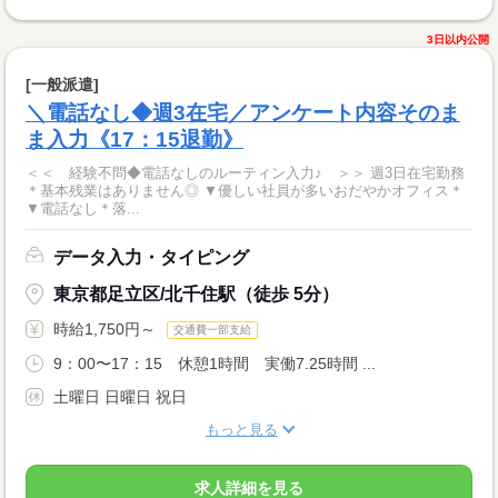
3日以内公開
[一般派遣]
＼電話なし◆週3在宅／アンケート内容そのま
ま入力《17：15退勤》
＜＜ 経験不問◆電話なしのルーティン入力♪ ＞＞ 週3日在宅勤務
＊基本残業はありません◎ ▼優しい社員が多いおだやかオフィス＊
▼電話なし＊落...
データ入力・タイピング
東京都足立区/北千住駅（徒歩 5分）
時給1,750円～
交通費一部支給
9：00〜17：15 休憩1時間 実働7.25時間 ...
土曜日 日曜日 祝日
もっと見る
求人詳細を見る