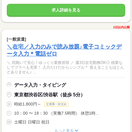
求人詳細を見る
3日以内公開
[一般派遣]
＼在宅／入力のみで読み放題♪電子コミックデ
ータ入力＊電話ゼロ
＼ 同期いて安心！ゆっくり業務習得 ／ 週3日在宅勤務OK◎ 残業な
しでプラベも充実！ 入力だけだからシンプル＊ 覚えることもほとん
どありません♪ ...
データ入力・タイピング
東京都渋谷区/渋谷駅（徒歩 5分）
時給1,800円～
交通費一部支給
10：00 〜 18：30 （実働7.5時間） 休憩1時...
土曜日 日曜日 祝日
もっと見る