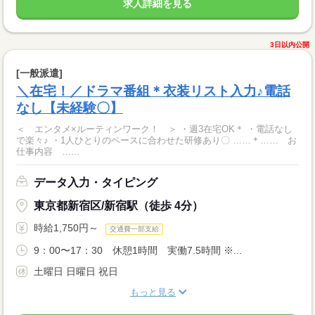
求人詳細を見る
3日以内公開
[一般派遣]
＼在宅！／ドラマ番組＊衣装リスト入力♪電話
なし【未経験〇】
＜ エンタメ×ルーティンワーク！ ＞ ・週3在宅OK＊ ・電話なし
で楽々♪ ・1人ひとりのペースに合わせた研修あり〇 ……＊…… お
仕事内容 …...
データ入力・タイピング
東京都新宿区/新宿駅（徒歩 4分）
時給1,750円～
交通費一部支給
9：00〜17：30 休憩1時間 実働7.5時間 ※...
土曜日 日曜日 祝日
もっと見る