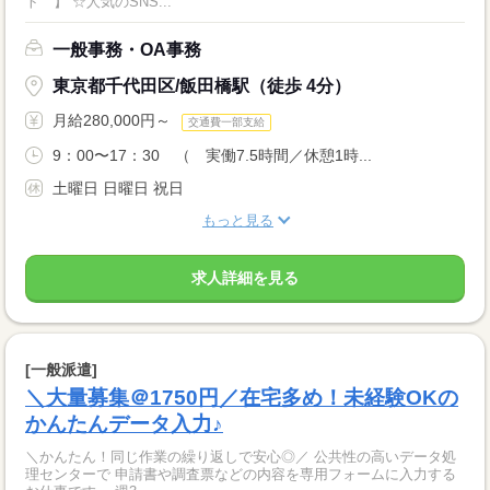
ト 】 ☆人気のSNS...
一般事務・OA事務
東京都千代田区/飯田橋駅（徒歩 4分）
月給280,000円～
交通費一部支給
9：00〜17：30 （ 実働7.5時間／休憩1時...
土曜日 日曜日 祝日
もっと見る
求人詳細を見る
[一般派遣]
＼大量募集＠1750円／在宅多め！未経験OKの
かんたんデータ入力♪
＼かんたん！同じ作業の繰り返しで安心◎／ 公共性の高いデータ処
理センターで 申請書や調査票などの内容を専用フォームに入力する