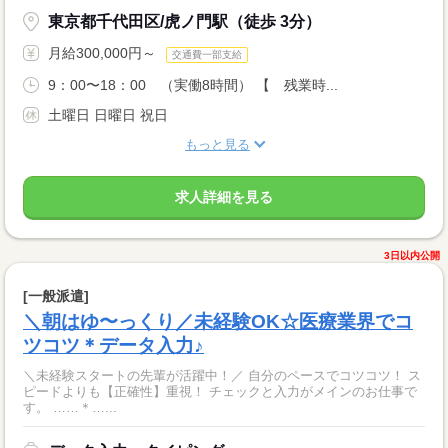
東京都千代田区/虎ノ門駅（徒歩 3分）
月給300,000円～
交通費一部支給
9：00〜18：00 （実働8時間） 【 残業時...
土曜日 日曜日 祝日
もっと見る
求人詳細を見る
3日以内公開
[一般派遣]
＼朝はゆ〜っくり／未経験OK☆医療業界でコ
ツコツ＊データ入力♪
＼未経験スタートの先輩が活躍中！／ 自分のペースでコツコツ！ ス
ピードよりも【正確性】重視！ チェックと入力がメインのお仕事で
す。 ……＊…...