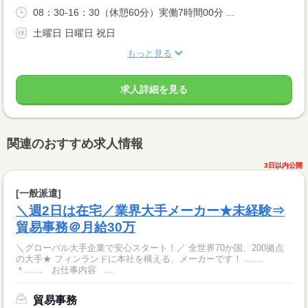
08：30-16：30（休憩60分）実働7時間00分 ...
土曜日 日曜日 祝日
もっと見る
求人詳細を見る
関連のおすすめ求人情報
3日以内公開
[一般派遣]
＼週2日は在宅／業界大手メーカー★未経験⇒
貿易事務＠月給30万
＼グローバル大手企業で安心スタート！／ 全世界70か国、200拠点
の大手★ フィンランドに本社を構える、メーカーです！ ……
＊…… お仕事内容 ...
貿易事務