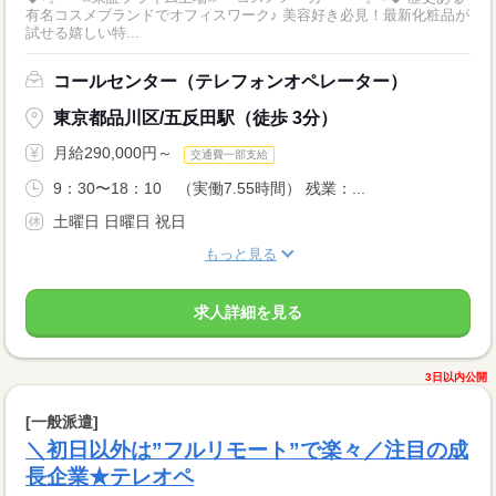
有名コスメブランドでオフィスワーク♪ 美容好き必見！最新化粧品が
試せる嬉しい特...
コールセンター（テレフォンオペレーター）
東京都品川区/五反田駅（徒歩 3分）
月給290,000円～
交通費一部支給
9：30〜18：10 （実働7.55時間） 残業：...
土曜日 日曜日 祝日
もっと見る
求人詳細を見る
3日以内公開
[一般派遣]
＼初日以外は”フルリモート”で楽々／注目の成
長企業★テレオペ