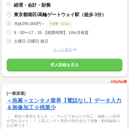
経理・会計・財務
東京都港区/高輪ゲートウェイ駅（徒歩 3分）
月給295,000円～
交通費一部支給
9：00〜17：35 【残業時間】 10h/月程度
土曜日 日曜日 祝日
もっと見る
求人詳細を見る
3日以内公開
[一般派遣]
＜急募＞エンタメ業界【電話なし】データ入力
＆画像加工☆残業少
＼ 番組の裏側を支える ／ テレビであなたが加工・編集した動画
が流れるかも！？ 人気エンタメ業界の制作会社で画像・動画編集の
お仕事です！ ...