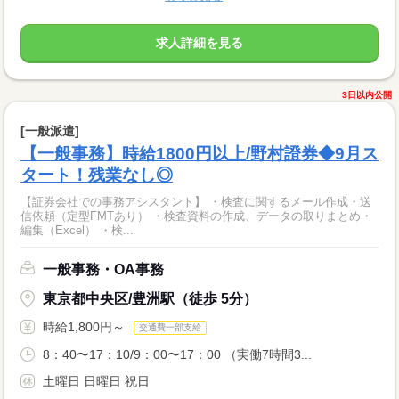
求人詳細を見る
3日以内公開
[一般派遣]
【一般事務】時給1800円以上/野村證券◆9月ス
タート！残業なし◎
【証券会社での事務アシスタント】 ・検査に関するメール作成・送
信依頼（定型FMTあり） ・検査資料の作成、データの取りまとめ・
編集（Excel） ・検...
一般事務・OA事務
東京都中央区/豊洲駅（徒歩 5分）
時給1,800円～
交通費一部支給
8：40〜17：10/9：00〜17：00 （実働7時間3...
土曜日 日曜日 祝日