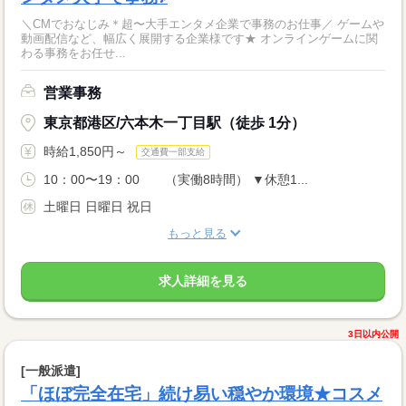
＼CMでおなじみ＊超〜大手エンタメ企業で事務のお仕事／ ゲームや
動画配信など、幅広く展開する企業様です★ オンラインゲームに関
わる事務をお任せ...
営業事務
東京都港区/六本木一丁目駅（徒歩 1分）
時給1,850円～
交通費一部支給
10：00〜19：00 （実働8時間） ▼休憩1...
土曜日 日曜日 祝日
もっと見る
求人詳細を見る
3日以内公開
[一般派遣]
「ほぼ完全在宅」続け易い穏やか環境★コスメ