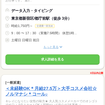
お仕事です。 週3...
データ入力・タイピング
東京都新宿区/都庁前駅（徒歩 3分）
時給1,750円～
交通費一部支給
9：00 〜 17：30 （実働7.5時間） 休憩1時...
土曜日 日曜日 祝日
もっと見る
求人詳細を見る
3日以内公開
[一般派遣]
＜未経験OK＊月給27.5万＞大手コスメ会社☆
ノルマナシ＊コール♪
キレイになりたい女性の味方★ 大人気コスメメーカーでのオシゴト
です◎ ＼9月スタートOK！同期がいて安心の2名募集／ ……