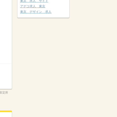
東京 求人 サイト
アデコ求人 東京
東京 デザイン 求人
安定所