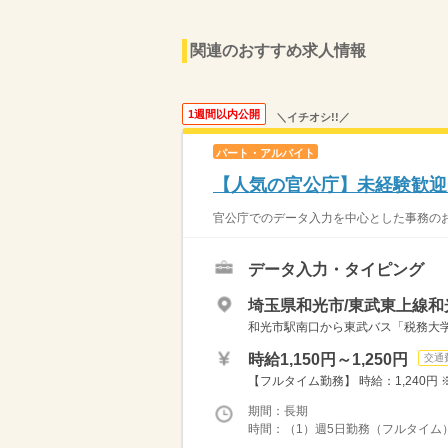
関連のおすすめ求人情報
1週間以内公開
＼イチオシ!!／
パート・アルバイト
【人気の官公庁】未経験歓迎
官公庁でのデータ入力を中心とした事務のお仕
データ入力・タイピング
埼玉県和光市/東武東上線和
和光市駅南口から東武バス「税務大
時給1,150円～1,250円
交通
【フルタイム勤務】 時給：1,240円 
期間：長期
時間：（1）週5日勤務（フルタイム）：