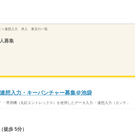
】
京
>
連想入力 求人 東京の一覧
人募集
連想入力・キーパンチャー募集＠池袋
 ・専用機（丸紅エントレックス）を使用したデータ入力 ・連想入力（カンテ...
（徒歩 5分）