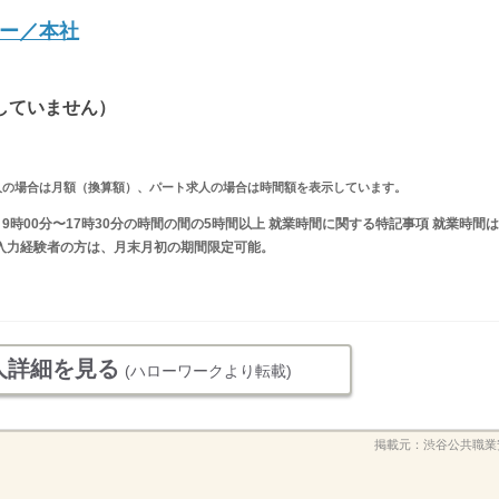
ー／本社
していません）
ルタイム求人の場合は月額（換算額）、パート求人の場合は時間額を表示しています。
又は 9時00分〜17時30分の時間の間の5時間以上 就業時間に関する特記事項 就業時間は
連想入力経験者の方は、月末月初の期間限定可能。
人詳細を見る
(ハローワークより転載)
掲載元：
渋谷公共職業