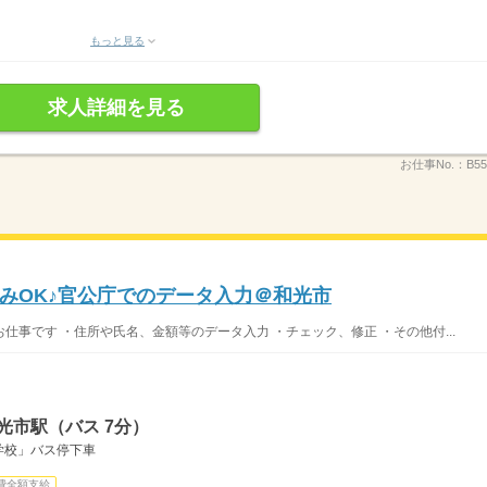
もっと見る
求人詳細を見る
お仕事No.：
B55
みOK♪官公庁でのデータ入力＠和光市
事です ・住所や氏名、金額等のデータ入力 ・チェック、修正 ・その他付...
光市駅（バス 7分）
学校」バス停下車
費全額支給