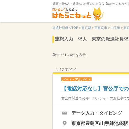
派遣社員求人・派遣のお仕事のことなら【はたらこねっと
派遣社員求人TOP
>
東京都
>
西東京市
>
山手線
>
東
連想入力 求人 東京の派遣社員求
4
件中 / 1～4件を表示
＼イチオシ!!／
パート・アルバイト
【電話対応なし】官公庁での
官公庁関連でのキーパンチャーのお仕事です
データ入力・タイピング
東京都豊島区/山手線池袋駅