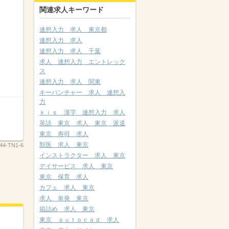
関連求人キーワード
連想入力 求人 東京都
連想入力 求人
連想入力 求人 千葉
求人 連想入力 エントレック
ス
連想入力 求人 関東
キーパンチャー 求人 連想入
力
ｋｉｓ 漢字 連想入力 求人
英語 東京 求人 東京 派遣
東京 寿司 求人
獣医 求人 東京
44-TN1-6
インストラクター 求人 東京
デイサービス 求人 東京
東京 保育 求人
カフェ 求人 東京
求人 単発 東京
箱詰め 求人 東京
東京 ａｕｔｏｃａｄ 求人