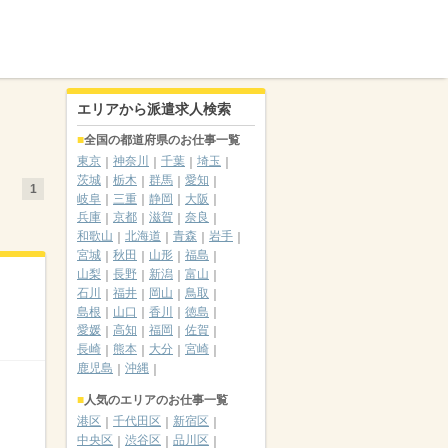
エリアから派遣求人検索
全国の都道府県のお仕事一覧
東京
神奈川
千葉
埼玉
茨城
栃木
群馬
愛知
1
岐阜
三重
静岡
大阪
兵庫
京都
滋賀
奈良
和歌山
北海道
青森
岩手
宮城
秋田
山形
福島
山梨
長野
新潟
富山
石川
福井
岡山
鳥取
島根
山口
香川
徳島
愛媛
高知
福岡
佐賀
長崎
熊本
大分
宮崎
鹿児島
沖縄
人気のエリアのお仕事一覧
港区
千代田区
新宿区
中央区
渋谷区
品川区