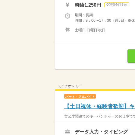
時給1,250円
交通費全額支給
期間：長期
時間：9：00〜17：30（週5日）※休憩
土曜日 日曜日 祝日
＼イチオシ!!／
パート・アルバイト
【土日祝休・経験者歓迎】キ
官公庁関連でのキーパンチャーのお仕事です
データ入力・タイピング