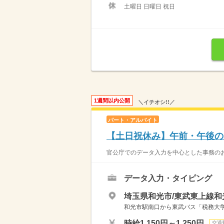
土曜日 日曜日 祝日
1週間以内公開
＼イチオシ!!／
パート・アルバイト
【土日祝休み】午前・午後の
官公庁でのデータ入力を中心とした事務のお仕
データ入力・タイピング
埼玉県和光市/東武東上線和
和光市駅南口から東武バス「税務大
時給1,150円～1,250円
交通