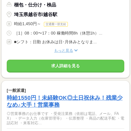
梱包・仕分け・検品
埼玉県越谷市/越谷駅
時給1,450円～
交通費一部支給
［1］08：00〜17：00 稼働時間8h（休憩1h）...
■シフト：日勤 お休みは日･月休みとなりま...
もっと見る
求人詳細を見る
[一般派遣]
時給1550円！未経験OK◎土日祝休み！残業少
なめ♪大手！営業事務
◎営業事務のお仕事です ・受発注業務（依頼は電話、メール、FA
X） ・データ入力（在庫管理等） ・伝票整理 ・商品の配送手配 ・電
話応対 ・来客対応...