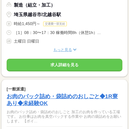
製造（組立・加工）
埼玉県越谷市/北越谷駅
時給1,450円～
交通費一部支給
［1］08：30〜17：30 稼働時間8h（休憩1h）...
土曜日 日曜日
もっと見る
求人詳細を見る
[一般派遣]
お肉のパック詰め・袋詰めのおしごと◆1R寮
あり◆未経験OK
お肉のパック詰め・袋詰めのおしごと 加工のお肉を作っている工場
です。 お仕事はお肉を真空パックする作業や お肉の袋詰めをお願い
します。 【ポイ...