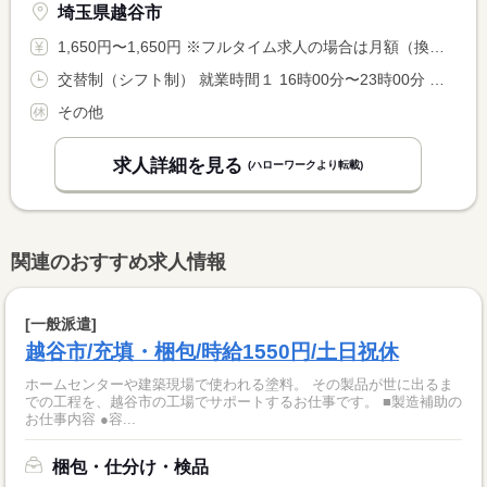
埼玉県越谷市
1,650円〜1,650円 ※フルタイム求人の場合は月額（換算額）、パート求人の場合は時間額を表示しています。
交替制（シフト制） 就業時間１ 16時00分〜23時00分 就業時間２ 16時00分〜22時00分 就業時間３ 13時00分〜22時00分 就業時間に関する特記事項 その他の勤務時間 ４）１４：００〜２３：００、５）１７：３０ <BR> 〜２１：００、 休憩時間：就業時間により異なる
その他
求人詳細を見る
(ハローワークより転載)
関連のおすすめ求人情報
[一般派遣]
越谷市/充填・梱包/時給1550円/土日祝休
ホームセンターや建築現場で使われる塗料。 その製品が世に出るま
での工程を、越谷市の工場でサポートするお仕事です。 ■製造補助の
お仕事内容 ●容...
梱包・仕分け・検品