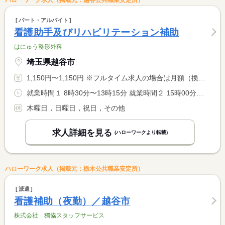
ハローワーク求人（掲載元：越谷公共職業安定所）
パート・アルバイト
看護助手及びリハビリテーション補助
はにゅう整形外科
埼玉県越谷市
1,150円〜1,150円 ※フルタイム求人の場合は月額（換算額）、パート求人の場合は時間額を表示しています。
就業時間１ 8時30分〜13時15分 就業時間２ 15時00分〜19時00分 就業時間に関する特記事項 ・時間、日数は相談可能 <BR> ・土曜日は午前のみ
木曜日，日曜日，祝日，その他
求人詳細を見る
(ハローワークより転載)
ハローワーク求人（掲載元：栃木公共職業安定所）
派遣
看護補助（夜勤）／越谷市
株式会社 獨協スタッフサービス