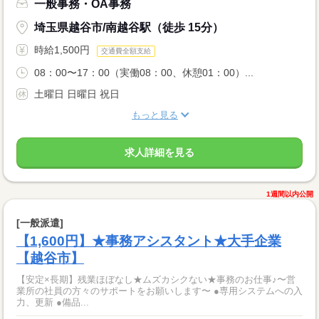
一般事務・OA事務
埼玉県越谷市/南越谷駅（徒歩 15分）
時給1,500円
交通費全額支給
08：00〜17：00（実働08：00、休憩01：00）...
土曜日 日曜日 祝日
もっと見る
求人詳細を見る
1週間以内公開
[一般派遣]
【1,600円】★事務アシスタント★大手企業
【越谷市】
【安定×長期】残業ほぼなし★ムズカシクない★事務のお仕事♪〜営
業所の社員の方々のサポートをお願いします〜 ●専用システムへの入
力、更新 ●備品...