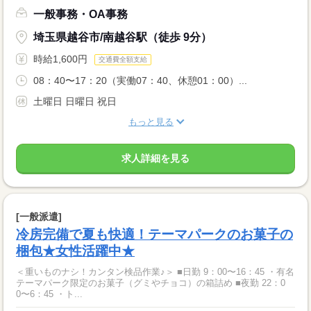
一般事務・OA事務
埼玉県越谷市/南越谷駅（徒歩 9分）
時給1,600円
交通費全額支給
08：40〜17：20（実働07：40、休憩01：00）...
土曜日 日曜日 祝日
もっと見る
求人詳細を見る
[一般派遣]
冷房完備で夏も快適！テーマパークのお菓子の
梱包★女性活躍中★
＜重いものナシ！カンタン検品作業♪＞ ■日勤 9：00〜16：45 ・有名
テーマパーク限定のお菓子（グミやチョコ）の箱詰め ■夜勤 22：0
0〜6：45 ・ト...