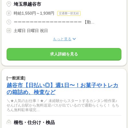
埼玉県越谷市
時給1,550円～1,938円
交通費一部支給
ーーーーーーーーーーーーーーーーー 【勤...
土曜日 日曜日 祝日
もっと見る
求人詳細を見る
[一般派遣]
越谷市【日払い◎】週1日〜！お菓子やトレカ
の箱詰め、検査など
＼★人気のお仕事！★／ 未経験からスタートするカンタン軽作業♪
せんげん台駅から無料送迎バスが出ているので通勤らくらく！ もち
ろん無料駐車場完...
梱包・仕分け・検品