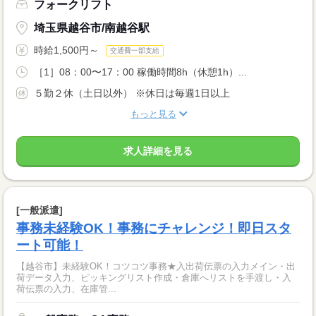
フォークリフト
埼玉県越谷市/南越谷駅
時給1,500円～
交通費一部支給
［1］08：00〜17：00 稼働時間8h（休憩1h）...
５勤２休（土日以外） ※休日は毎週1日以上
もっと見る
求人詳細を見る
[一般派遣]
事務未経験OK！事務にチャレンジ！即日スタ
ート可能！
【越谷市】未経験OK！コツコツ事務★入出荷伝票の入力メイン・出
荷データ入力、ピッキングリスト作成・倉庫へリストを手渡し・入
荷伝票の入力、在庫管...