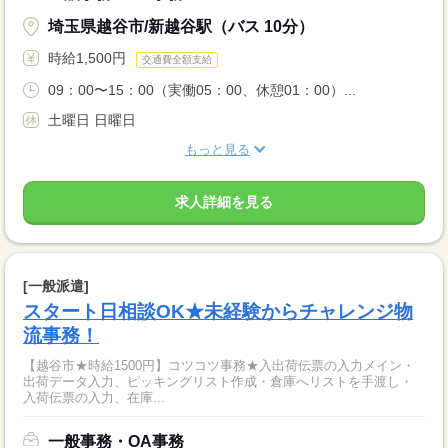
埼玉県越谷市/新越谷駅（バス 10分）
時給1,500円
交通費全額支給
09：00〜15：00（実働05：00、休憩01：00）...
土曜日 日曜日
もっと見る
求人詳細を見る
[一般派遣]
スタート日相談OK★未経験からチャレンジ物
流事務！
【越谷市★時給1500円】コツコツ事務★入出荷伝票の入力メイン・
出荷データ入力、ピッキングリスト作成・倉庫へリストを手渡し・
入荷伝票の入力、在庫...
一般事務・OA事務