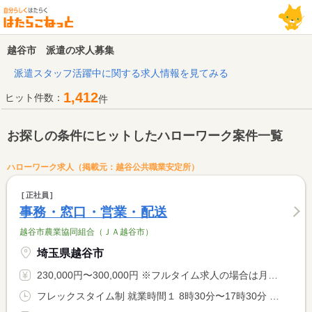
越谷市 派遣の求人募集
派遣スタッフ活躍中に関する求人情報を見てみる
1,412
ヒット件数：
件
お探しの条件にヒットしたハローワーク案件一覧
ハローワーク求人（掲載元：越谷公共職業安定所）
正社員
事務・窓口・営業・配送
越谷市農業協同組合（ＪＡ越谷市）
埼玉県越谷市
230,000円〜300,000円 ※フルタイム求人の場合は月額（換算額）、パート求人の場合は時間額を表示しています。
フレックスタイム制 就業時間１ 8時30分〜17時30分 就業時間に関する特記事項 ＊通常は同就業時間の勤務になり、就業先により、フレックスタイ <BR> ム制になります。 <BR> ＊コアタイムは午前１１時から午後２時になります。