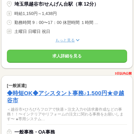
埼玉県越谷市/せんげん台駅（車 12分）
時給1,150円～1,438円
勤務時間 9：00〜17：00 休憩時間 １時間 ...
土曜日 日曜日 祝日
もっと見る
求人詳細を見る
3日以内公開
[一般派遣]
◆時短OK◆アシスタント事務♪1,500円★＠越
谷市
＜越谷市×ひろびろフロアで快適＞注文入力や請求書作成などの事
務！！〜インテリアやリフォームの注文に関わる事務をお願いしま
す〜 ●専用システム...
一般事務・OA事務