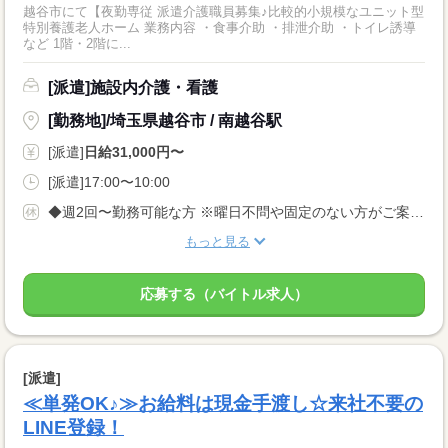
越谷市にて【夜勤専従 派遣介護職員募集♪比較的小規模なユニット型
特別養護老人ホーム 業務内容 ・食事介助 ・排泄介助 ・トイレ誘導
など 1階・2階に...
[派遣]施設内介護・看護
[勤務地]/埼玉県越谷市 / 南越谷駅
[派遣]
日給31,000円〜
[派遣]17:00〜10:00
◆週2回〜勤務可能な方 ※曜日不問や固定のない方がご案内しやすいです ※お休み希望、固定曜日などお気軽にご相談ください★ あなたのライフスタイルに合わせてお仕事をお探し致します！
もっと見る
応募する（バイトル求人）
[派遣]
≪単発OK♪≫お給料は現金手渡し☆来社不要の
LINE登録！