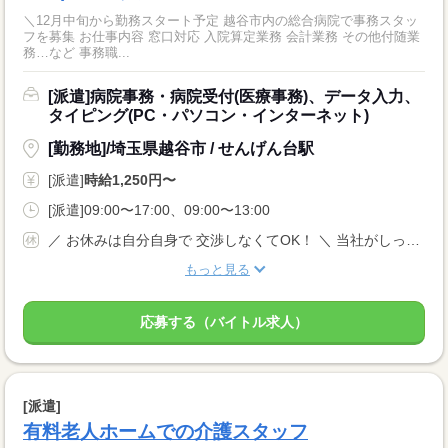
＼12月中旬から勤務スタート予定 越谷市内の総合病院で事務スタッ
フを募集 お仕事内容 窓口対応 入院算定業務 会計業務 その他付随業
務…など 事務職...
[派遣]病院事務・病院受付(医療事務)、データ入力、
タイピング(PC・パソコン・インターネット)
[勤務地]/埼玉県越谷市 / せんげん台駅
[派遣]
時給1,250円〜
[派遣]09:00〜17:00、09:00〜13:00
／ お休みは自分自身で 交渉しなくてOK！ ＼ 当社がしっかりサポートします◎ ■第2土曜+他1日土曜、日曜・祝日 ■年末年始休暇あり（12/29〜1/3） ■創立記念日休み（5/15）
もっと見る
応募する（バイトル求人）
[派遣]
有料老人ホームでの介護スタッフ