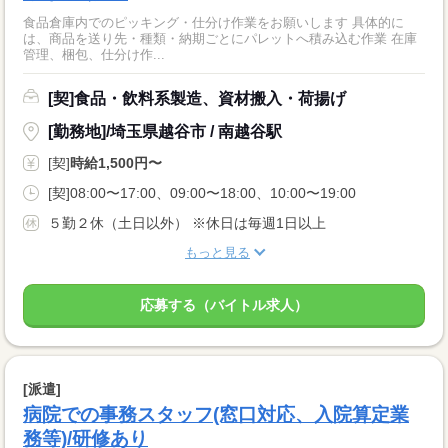
食品倉庫内でのピッキング・仕分け作業をお願いします 具体的に
は、商品を送り先・種類・納期ごとにパレットへ積み込む作業 在庫
管理、梱包、仕分け作...
[契]食品・飲料系製造、資材搬入・荷揚げ
[勤務地]/埼玉県越谷市 / 南越谷駅
[契]
時給1,500円〜
[契]08:00〜17:00、09:00〜18:00、10:00〜19:00
５勤２休（土日以外） ※休日は毎週1日以上
もっと見る
応募する（バイトル求人）
[派遣]
病院での事務スタッフ(窓口対応、入院算定業
務等)/研修あり