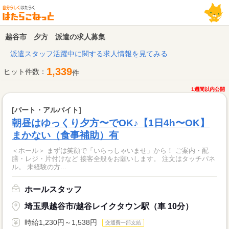
越谷市 夕方 派遣の求人募集
派遣スタッフ活躍中に関する求人情報を見てみる
1,339
ヒット件数：
件
1週間以内公開
[パート・アルバイト]
朝昼はゆっくり夕方〜でOK♪【1日4h〜OK】
まかない（食事補助）有
＜ホール＞ まずは笑顔で「いらっしゃいませ」から！ ご案内・配
膳・レジ・片付けなど 接客全般をお願いします。 注文はタッチパネ
ル。 未経験の方...
ホールスタッフ
埼玉県越谷市/越谷レイクタウン駅（車 10分）
時給1,230円～1,538円
交通費一部支給