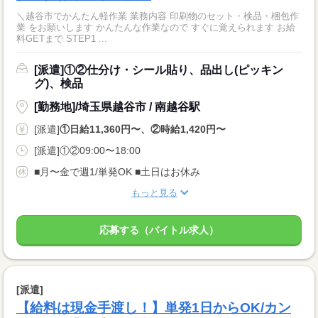
＼越谷市でかんたん軽作業 業務内容 印刷物のセット・検品・梱包作
業 をお願いします かんたんな作業なので すぐに覚えられます お給
料GETまで STEP1 ...
[派遣]①②仕分け・シール貼り、品出し(ピッキン
グ)、検品
[勤務地]/埼玉県越谷市 / 南越谷駅
[派遣]
①日給11,360円〜、②時給1,420円〜
[派遣]①②09:00〜18:00
■月〜金で週1/単発OK ■土日はお休み
もっと見る
応募する（バイトル求人）
[派遣]
【給料は現金手渡し！】単発1日からOK/カン