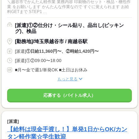
＼越谷市でかんたん軽作業 業務内容 印刷物のセット・検品・梱包作
業 をお願いします かんたんな作業なので すぐに覚えられます お給
料GETまで STEP1 ...
[派遣]①②仕分け・シール貼り、品出し(ピッキン
グ)、検品
[勤務地]/埼玉県越谷市 / 南越谷駅
[派遣]
①日給11,360円〜、②時給1,420円〜
[派遣]①②09:00〜18:00
■月〜金で週1/単発OK ■土日はお休み
もっと見る
応募する（バイトル求人）
[派遣]
【給料は現金手渡し！】単発1日からOK/カン
タン軽作業☆学生歓迎