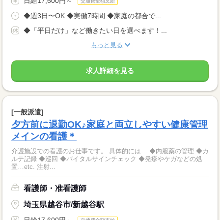
日給17,600円～
交通費全額支給
◆週3日〜OK ◆実働7時間 ◆家庭の都合で...
◆「平日だけ」など働きたい日を選べます！...
もっと見る
求人詳細を見る
[一般派遣]
夕方前に退勤OK♪家庭と両立しやすい健康管理
メインの看護＊
介護施設での看護のお仕事です。 具体的には… ◆内服薬の管理 ◆カ
ルテ記録 ◆巡回 ◆バイタルサインチェック ◆発疹やケガなどの処
置…etc. 注射...
看護師・准看護師
埼玉県越谷市/新越谷駅
日給17,600円～