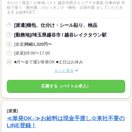
今だけ！限定！の単発バイト 越谷市西方エリアで大募集 仕事内容 学
校で使う「教科書」のピッキング・梱包・出荷作業 をしていただき
ます お給料GET...
[派遣]梱包、仕分け・シール貼り、検品
[勤務地]/埼玉県越谷市 / 越谷レイクタウン駅
[派遣]
時給1,320円〜
[派遣]09:00〜17:00
■月〜金で週1/単発OK ■土日はお休み
もっと見る
応募する（バイトル求人）
[派遣]
≪単発OK♪≫お給料は現金手渡し☆来社不要の
LINE登録！