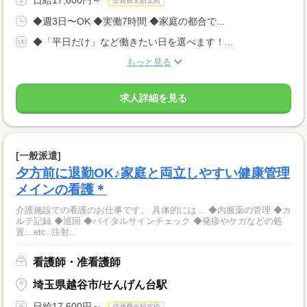
交通費全額支給
◆週3日〜OK ◆実働7時間 ◆家庭の都合で...
◆「平日だけ」など働きたい日を選べます！...
もっと見る
求人詳細を見る
[一般派遣]
夕方前に退勤OK♪家庭と両立しやすい健康管理
メインの看護＊
介護施設での看護のお仕事です。 具体的には… ◆内服薬の管理 ◆カ
ルテ記録 ◆巡回 ◆バイタルサインチェック ◆発疹やケガなどの処
置…etc. 注射...
看護師・准看護師
埼玉県越谷市/せんげん台駅
日給17,600円～
交通費全額支給