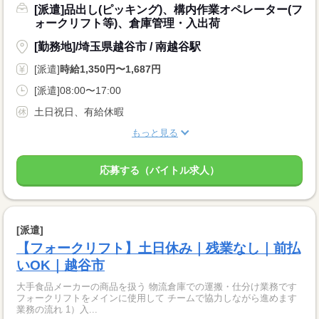
[派遣]品出し(ピッキング)、構内作業オペレーター(フ
ォークリフト等)、倉庫管理・入出荷
[勤務地]/埼玉県越谷市 / 南越谷駅
[派遣]
時給1,350円〜1,687円
[派遣]08:00〜17:00
土日祝日、有給休暇
もっと見る
応募する（バイトル求人）
[派遣]
【フォークリフト】土日休み｜残業なし｜前払
いOK｜越谷市
大手食品メーカーの商品を扱う 物流倉庫での運搬・仕分け業務です
フォークリフトをメインに使用して チームで協力しながら進めます
業務の流れ 1）入...