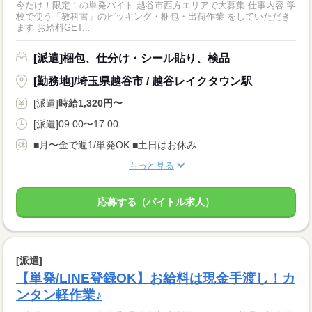
今だけ！限定！の単発バイト 越谷市西方エリアで大募集 仕事内容 学
校で使う「教科書」のピッキング・梱包・出荷作業 をしていただき
ます お給料GET...
[派遣]梱包、仕分け・シール貼り、検品
[勤務地]/埼玉県越谷市 / 越谷レイクタウン駅
[派遣]
時給1,320円〜
[派遣]09:00〜17:00
■月〜金で週1/単発OK ■土日はお休み
もっと見る
応募する（バイトル求人）
[派遣]
【単発/LINE登録OK】お給料は現金手渡し！カ
ンタン軽作業♪