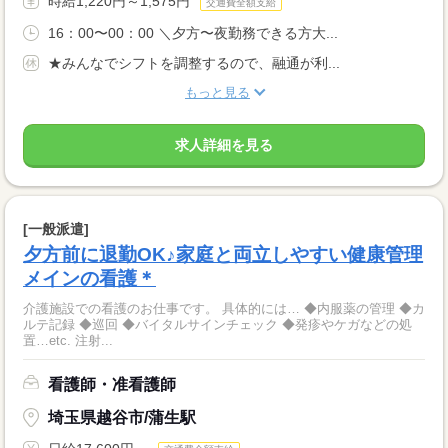
時給1,220円～1,575円
交通費全額支給
16：00〜00：00 ＼夕方〜夜勤務できる方大...
★みんなでシフトを調整するので、融通が利...
もっと見る
求人詳細を見る
[一般派遣]
夕方前に退勤OK♪家庭と両立しやすい健康管理
メインの看護＊
介護施設での看護のお仕事です。 具体的には… ◆内服薬の管理 ◆カ
ルテ記録 ◆巡回 ◆バイタルサインチェック ◆発疹やケガなどの処
置…etc. 注射...
看護師・准看護師
埼玉県越谷市/蒲生駅