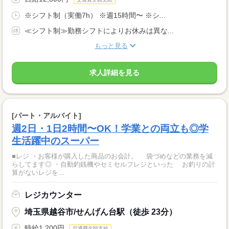
※シフト制（実働7h） ※週15時間〜 ※シ...
≪シフト制≫勤務シフトによりお休みは異な...
もっと見る
求人詳細を見る
[パート・アルバイト]
週2日・1日2時間〜OK！学業との両立も◎学
生活躍中のスーパー
■レジ ・お客様が購入した商品のお会計。 袋づめなどの業務を減
らしてます◎ ・自動釣銭機やセミセルフレジといった お釣りの計
算がないレジを...
レジカウンター
埼玉県越谷市/せんげん台駅（徒歩 23分）
時給1,200円
交通費全額支給