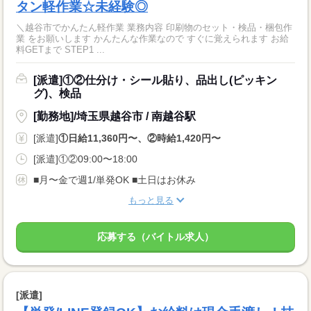
タン軽作業☆未経験◎
＼越谷市でかんたん軽作業 業務内容 印刷物のセット・検品・梱包作
業 をお願いします かんたんな作業なので すぐに覚えられます お給
料GETまで STEP1 ...
[派遣]①②仕分け・シール貼り、品出し(ピッキン
グ)、検品
[勤務地]/埼玉県越谷市 / 南越谷駅
[派遣]
①日給11,360円〜、②時給1,420円〜
[派遣]①②09:00〜18:00
■月〜金で週1/単発OK ■土日はお休み
もっと見る
応募する（バイトル求人）
[派遣]