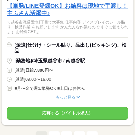
【単発/LINE登録OK】お給料は現地で手渡し！
主ふさん活躍中♪
＼越谷市流通団地1丁目で大募集 仕事内容 ディスプレイのシール貼
り・検品作業 をお願いします かんたんな作業なので すぐに覚えられ
ます お給料GETま...
[派遣]仕分け・シール貼り、品出し(ピッキング)、検
品
[勤務地]/埼玉県越谷市 / 南越谷駅
[派遣]
日給7,800円〜
[派遣]09:00〜16:00
■月〜金で週1/単発OK ■土日はお休み
もっと見る
応募する（バイトル求人）