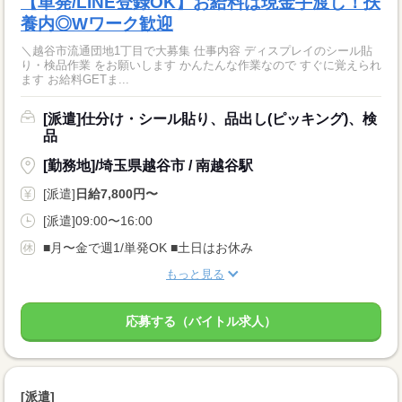
【単発/LINE登録OK】お給料は現金手渡し！扶
養内◎Wワーク歓迎
＼越谷市流通団地1丁目で大募集 仕事内容 ディスプレイのシール貼
り・検品作業 をお願いします かんたんな作業なので すぐに覚えられ
ます お給料GETま...
[派遣]仕分け・シール貼り、品出し(ピッキング)、検
品
[勤務地]/埼玉県越谷市 / 南越谷駅
[派遣]
日給7,800円〜
[派遣]09:00〜16:00
■月〜金で週1/単発OK ■土日はお休み
もっと見る
応募する（バイトル求人）
[派遣]