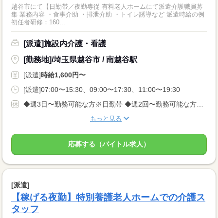
越谷市にて【日勤帯／夜勤専従 有料老人ホームにて派遣介護職員募
集 業務内容 ・食事介助 ・排泄介助 ・トイレ誘導など 派遣時給の例
初任者研修：160...
[派遣]施設内介護・看護
[勤務地]/埼玉県越谷市 / 南越谷駅
[派遣]
時給1,600円〜
[派遣]07:00〜15:30、09:00〜17:30、11:00〜19:30
◆週3日〜勤務可能な方※日勤帯 ◆週2回〜勤務可能な方※夜勤専従 ※お休み希望、固定曜日などお気軽にご相談ください★
もっと見る
応募する（バイトル求人）
[派遣]
【稼げる夜勤】特別養護老人ホームでの介護ス
タッフ