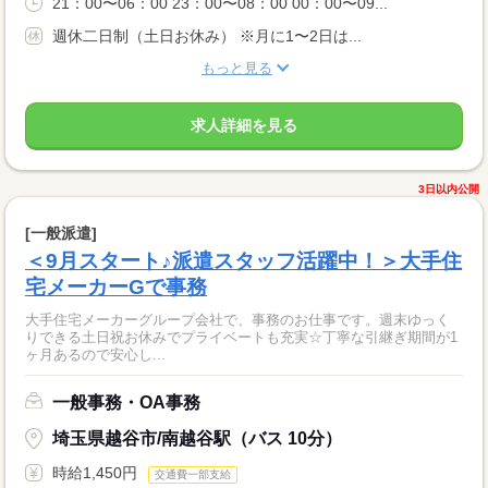
21：00〜06：00 23：00〜08：00 00：00〜09...
週休二日制（土日お休み） ※月に1〜2日は...
もっと見る
求人詳細を見る
3日以内公開
[一般派遣]
＜9月スタート♪派遣スタッフ活躍中！＞大手住
宅メーカーGで事務
大手住宅メーカーグループ会社で、事務のお仕事です。週末ゆっく
りできる土日祝お休みでプライベートも充実☆丁寧な引継ぎ期間が1
ヶ月あるので安心し...
一般事務・OA事務
埼玉県越谷市/南越谷駅（バス 10分）
時給1,450円
交通費一部支給