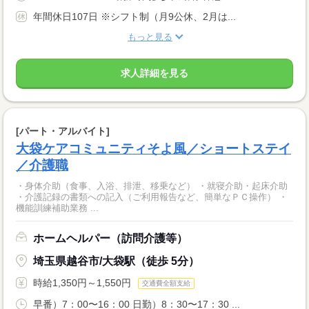
年間休日107日 ※シフト制（月9公休、2月は...
もっと見る
求人詳細を見る
[パート・アルバイト]
大袋ケアコミュニティそよ風／ショートステイ
／介護職
・身体介助（食事、入浴、排泄、移乗など） ・就寝介助・起床介助
・介護記録の書類への記入（ご利用報告など、簡単なＰＣ操作） ・
機能訓練補助業務 ...
ホームヘルパー（訪問介護等）
埼玉県越谷市/大袋駅（徒歩 5分）
時給1,350円～1,550円
交通費全額支給
早番）7：00〜16：00 日勤）8：30〜17：30 ...