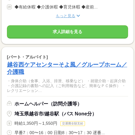
◆有給休暇 ◆介護休暇 ◆育児休暇 ◆産前...
もっと見る
求人詳細を見る
[パート・アルバイト]
越谷西ケアセンターそよ風／グループホーム／
介護職
・身体介助（食事、入浴、排泄、移乗など） ・就寝介助・起床介助
・介護記録の書類への記入（ご利用報告など、簡単なＰＣ操作） ・
レクリエーション...
ホームヘルパー（訪問介護等）
埼玉県越谷市/越谷駅（バス None分）
時給1,350円～1,550円
交通費全額支給
早番7：00〜16：00 日勤8：30〜17：30 遅番...