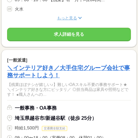
火水
もっと見る
求人詳細を見る
[一般派遣]
＼インテリア好き／大手住宅グループ会社で事
務サポートしよう！
【残業ほぼナシが嬉しい♪】難しいOAスキル不要の事務サポート★
＼インテリア好きな方にピッタリ／ ◎担当商品は家具や照明などで
す！ ●職人さんへの...
一般事務・OA事務
埼玉県越谷市/新越谷駅（徒歩 25分）
時給1,500円
交通費全額支給
09：00〜18：00（実働08：00、休憩01：00）...