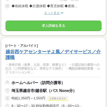
◆有給休暇 ◆介護休暇 ◆育児休暇 ◆産前...
もっと見る
求人詳細を見る
[パート・アルバイト]
越谷西ケアセンターそよ風／デイサービス／介
護職
・身体介助（食事、入浴、排泄、移乗など） ・介護記録の書類への
記入（ご利用報告など、簡単なＰＣ操作） ・機能訓練補助業務 ・レ
クリエーションや...
ホームヘルパー（訪問介護等）
埼玉県越谷市/越谷駅（バス None分）
時給1,350円～1,550円
交通費全額支給
8：30〜17：30 時短勤務相談可（9：00〜13...