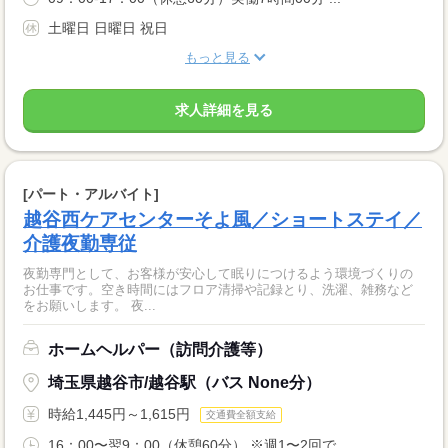
土曜日 日曜日 祝日
もっと見る
求人詳細を見る
[パート・アルバイト]
越谷西ケアセンターそよ風／ショートステイ／
介護夜勤専従
夜勤専門として、お客様が安心して眠りにつけるよう環境づくりの
お仕事です。空き時間にはフロア清掃や記録とり、洗濯、雑務など
をお願いします。 夜...
ホームヘルパー（訪問介護等）
埼玉県越谷市/越谷駅（バス None分）
時給1,445円～1,615円
交通費全額支給
16：00〜翌9：00（休憩60分） ※週1〜2回で...