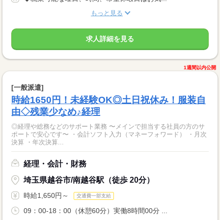
もっと見る
求人詳細を見る
1週間以内公開
[一般派遣]
時給1650円！未経験OK◎土日祝休み！服装自
由◇残業少なめ♪経理
◎経理や総務などのサポート業務 〜メインで担当する社員の方のサ
ポートで安心です〜 ・会計ソフト入力（マネーフォワード） ・月次
決算 ・年次決算...
経理・会計・財務
埼玉県越谷市/南越谷駅（徒歩 20分）
時給1,650円～
交通費一部支給
09：00-18：00（休憩60分）実働8時間00分 ...