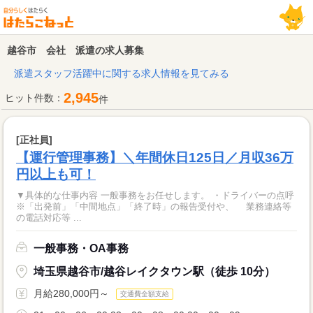
越谷市 会社 派遣の求人募集
派遣スタッフ活躍中に関する求人情報を見てみる
2,945
ヒット件数：
件
[正社員]
【運行管理事務】＼年間休日125日／月収36万
円以上も可！
▼具体的な仕事内容 一般事務をお任せします。 ・ドライバーの点呼
※「出発前」「中間地点」「終了時」の報告受付や、 業務連絡等
の電話対応等 ...
一般事務・OA事務
埼玉県越谷市/越谷レイクタウン駅（徒歩 10分）
月給280,000円～
交通費全額支給