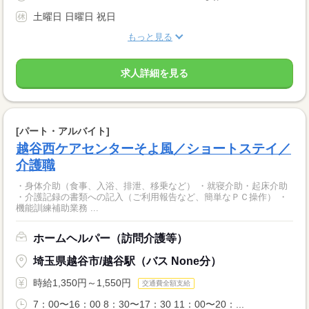
土曜日 日曜日 祝日
もっと見る
求人詳細を見る
[パート・アルバイト]
越谷西ケアセンターそよ風／ショートステイ／
介護職
・身体介助（食事、入浴、排泄、移乗など） ・就寝介助・起床介助
・介護記録の書類への記入（ご利用報告など、簡単なＰＣ操作） ・
機能訓練補助業務 ...
ホームヘルパー（訪問介護等）
埼玉県越谷市/越谷駅（バス None分）
時給1,350円～1,550円
交通費全額支給
7：00〜16：00 8：30〜17：30 11：00〜20：...