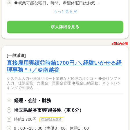
◆就業可能な曜日、時間、希望休暇日はお気...
もっと見る
求人詳細を見る
3日以内公開
[一般派遣]
直接雇用実績◎時給1700円♪＼経験いかせる経
理事務＊+／＠南越谷
システム入力や決算サポート業務など経理のオシゴト ◆会計ソフト
入力、仕訳業務、売掛金・買掛金管理 ◆現金出納業務、ネットバン
キングでの振込 ...
経理・会計・財務
埼玉県越谷市/南越谷駅（車 8分）
時給1,700円
交通費全額支給
9：00〜18：00（実働8：00、休憩1：00）