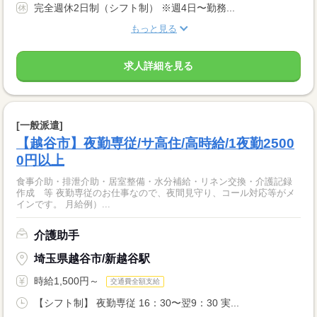
完全週休2日制（シフト制） ※週4日〜勤務...
もっと見る
求人詳細を見る
[一般派遣]
【越谷市】夜勤専従/サ高住/高時給/1夜勤2500
0円以上
食事介助・排泄介助・居室整備・水分補給・リネン交換・介護記録
作成 等 夜勤専従のお仕事なので、夜間見守り、コール対応等がメ
インです。 月給例）...
介護助手
埼玉県越谷市/新越谷駅
時給1,500円～
交通費全額支給
【シフト制】 夜勤専従 16：30〜翌9：30 実...