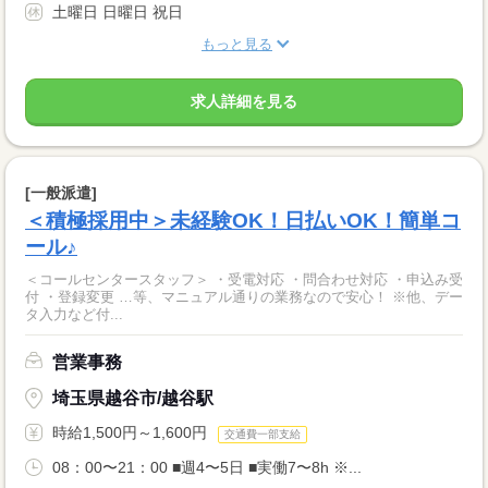
土曜日 日曜日 祝日
もっと見る
求人詳細を見る
[一般派遣]
＜積極採用中＞未経験OK！日払いOK！簡単コ
ール♪
＜コールセンタースタッフ＞ ・受電対応 ・問合わせ対応 ・申込み受
付 ・登録変更 …等、マニュアル通りの業務なので安心！ ※他、デー
タ入力など付...
営業事務
埼玉県越谷市/越谷駅
時給1,500円～1,600円
交通費一部支給
08：00〜21：00 ■週4〜5日 ■実働7〜8h ※...