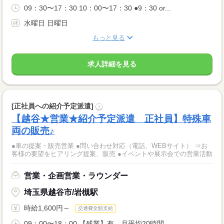
09：30〜17：30 10：00〜17：30 ●9：30 or...
水曜日 日曜日
もっと見る
求人詳細を見る
[正社員への紹介予定派遣]
?
【越谷★営業★紹介予定派遣 正社員】特殊車
両の販売♪
●車の提案・販売営業 ●問い合わせ対応（電話、WEBサイト） ⇒お
客様の要望をヒアリング提案、販売 ●イベントや展示会での営業活動
営業・企画営業・ラウンダー
埼玉県越谷市/岩槻駅
時給1,600円～
交通費全額支給
09：00〜18：00 【残業】有 月平均20時間...