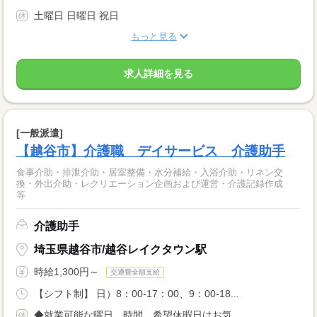
土曜日 日曜日 祝日
もっと見る
求人詳細を見る
[一般派遣]
【越谷市】介護職 デイサービス 介護助手
食事介助・排泄介助・居室整備・水分補給・入浴介助・リネン交
換・外出介助・レクリエーション企画および運営・介護記録作成
等
介護助手
埼玉県越谷市/越谷レイクタウン駅
時給1,300円～
交通費全額支給
【シフト制】 日）8：00-17：00、9：00-18...
◆就業可能な曜日、時間、希望休暇日はお気...