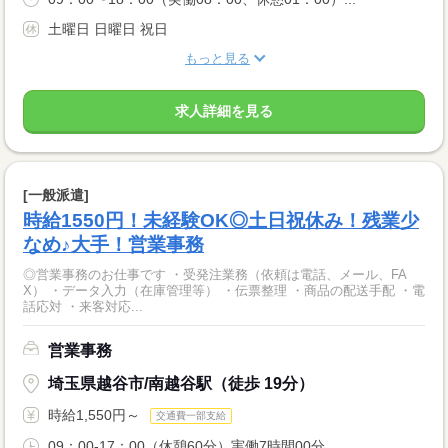
土曜日 日曜日 祝日
もっと見る
求人詳細を見る
[一般派遣]
時給1550円！未経験OK◎土日祝休み！残業少
なめ♪大手！営業事務
◎営業事務のお仕事です ・受発注業務（依頼は電話、メール、FA
X） ・データ入力（在庫管理等） ・伝票整理 ・商品の配送手配 ・電
話応対 ・来客対応...
営業事務
埼玉県越谷市/南越谷駅（徒歩 19分）
時給1,550円～
交通費一部支給
09：00-17：00（休憩60分）実働7時間00分 ...