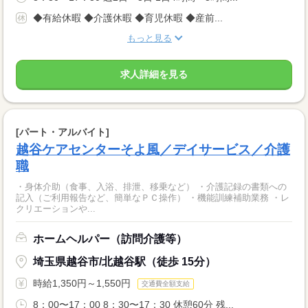
◆有給休暇 ◆介護休暇 ◆育児休暇 ◆産前...
もっと見る
求人詳細を見る
[パート・アルバイト]
越谷ケアセンターそよ風／デイサービス／介護
職
・身体介助（食事、入浴、排泄、移乗など） ・介護記録の書類への
記入（ご利用報告など、簡単なＰＣ操作） ・機能訓練補助業務 ・レ
クリエーションや...
ホームヘルパー（訪問介護等）
埼玉県越谷市/北越谷駅（徒歩 15分）
時給1,350円～1,550円
交通費全額支給
8：00〜17：00 8：30〜17：30 休憩60分 残...