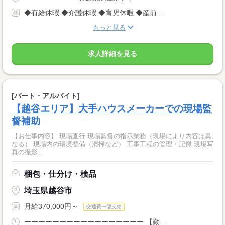
◆有給休暇 ◆介護休暇 ◆育児休暇 ◆産前...
もっと見る
求人詳細を見る
[パート・アルバイト]
【越谷エリア】大手ハウスメーカーでの現場監
督補助
【お仕事内容】 現場直行 現場監督の指示業務（現場により内容は異
なる） 現場内の環境整備（清掃など） 工事工程の管理・記録 現場写
真の撮影...
梱包・仕分け・検品
埼玉県越谷市
月給370,000円～
交通費一部支給
ーーーーーーーーーーーーーーーーー 【勤...