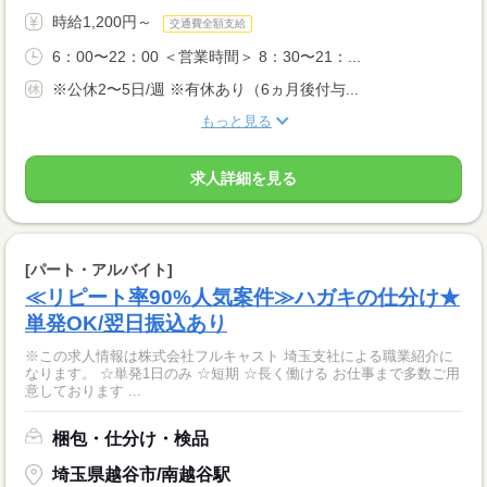
時給1,200円～
交通費全額支給
6：00〜22：00 ＜営業時間＞ 8：30〜21：...
※公休2〜5日/週 ※有休あり（6ヵ月後付与...
もっと見る
求人詳細を見る
[パート・アルバイト]
≪リピート率90%人気案件≫ハガキの仕分け★
単発OK/翌日振込あり
※この求人情報は株式会社フルキャスト 埼玉支社による職業紹介に
なります。 ☆単発1日のみ ☆短期 ☆長く働ける お仕事まで多数ご用
意しております ...
梱包・仕分け・検品
埼玉県越谷市/南越谷駅