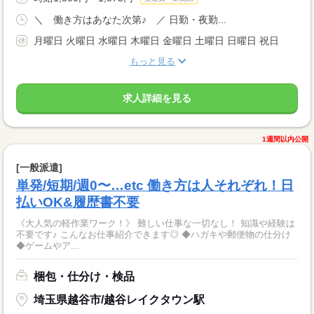
＼ 働き方はあなた次第♪ ／ 日勤・夜勤...
月曜日 火曜日 水曜日 木曜日 金曜日 土曜日 日曜日 祝日
もっと見る
求人詳細を見る
1週間以内公開
[一般派遣]
単発/短期/週0〜…etc 働き方は人それぞれ！日
払いOK&履歴書不要
《大人気の軽作業ワーク！》 難しい仕事な一切なし！ 知識や経験は
不要です♪ こんなお仕事紹介できます◎ ◆ハガキや郵便物の仕分け
◆ゲームやア...
梱包・仕分け・検品
埼玉県越谷市/越谷レイクタウン駅