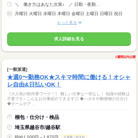
＼ 働き方はあなた次第♪ ／ 日勤・夜勤...
月曜日 火曜日 水曜日 木曜日 金曜日 土曜日 日曜日 祝日
もっと見る
求人詳細を見る
1週間以内公開
[一般派遣]
★週0〜勤務OK★スキマ時間に働ける！オシャ
レ自由&日払いOK！
《大人気の軽作業ワーク！》 難しい仕事な一切なし！ 知識や経験は
不要です♪ こんなお仕事紹介できます◎ ◆ハガキや郵便物の仕分け
◆ゲームやア...
梱包・仕分け・検品
埼玉県越谷市/越谷駅
時給1,500円～1,875円
交通費一部支給