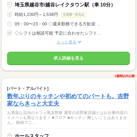
埼玉県越谷市/越谷レイクタウン駅（車 10分）
時給1,230円～1,538円
交通費一部支給
09：00〜23：00 ◇週末勤務できる方歓迎 ...
◇シフトは相談可能 予定に合わせたシフト...
もっと見る
求人詳細を見る
1週間以内公開
[パート・アルバイト]
数年ぶりのキッチンや初めてのパートも。吉野
家ならきっと大丈夫
お洒落な店内のカフェ風吉野家 通常の吉野家店舗とはお仕事内容の
イメージも異なります！ ■フロア ■キッチン 難しいことはありませ
ん。 動画マニ...
ホールスタッフ