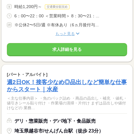
時給1,200円～
交通費全額支給
6：00〜22：00 ＜営業時間＞ 8：30〜21：...
※公休2〜5日/週 ※有休あり（6ヵ月後付与...
もっと見る
求人詳細を見る
[パート・アルバイト]
週2日OK！接客少なめ◎品出しなど簡単な仕事
からスタート｜水産
＜主な仕事内容＞ ・魚のパック詰め ・商品の品出し・補充 ・値札・
値引きシール貼り付け ・作業場の清掃・片付け まずは品出しや値付
けなどの 業務...
デリ・惣菜販売・デパ地下・食品販売
埼玉県越谷市/せんげん台駅（徒歩 23分）