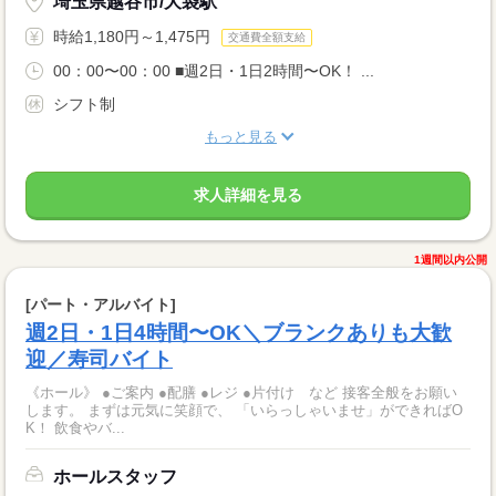
埼玉県越谷市/大袋駅
時給1,180円～1,475円
交通費全額支給
00：00〜00：00 ■週2日・1日2時間〜OK！ ...
シフト制
もっと見る
求人詳細を見る
1週間以内公開
[パート・アルバイト]
週2日・1日4時間〜OK＼ブランクありも大歓
迎／寿司バイト
《ホール》 ●ご案内 ●配膳 ●レジ ●片付け など 接客全般をお願い
します。 まずは元気に笑顔で、 「いらっしゃいませ」ができればO
K！ 飲食やバ...
ホールスタッフ