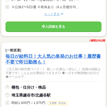
※公休2〜5日/週 ※有休あり（6ヵ月後付与...
もっと見る
求人詳細を見る
1週間以内公開
[一般派遣]
毎日が給料日！大人気の単発のお仕事！履歴書
不要で即日勤務も！
《大人気の軽作業ワーク！》 難しい仕事な一切なし！ 知識や経験は
不要です♪ こんなお仕事紹介できます◎ ◆ハガキや郵便物の仕分け
◆ゲームやア...
梱包・仕分け・検品
埼玉県越谷市/北越谷駅
時給1,600円～1,875円
交通費一部支給