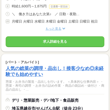
時給1,600円～1,875円
交通費一部支給
＼ 働き方はあなた次第♪ ／ 日勤・夜勤...
月曜日 火曜日 水曜日 木曜日 金曜日 土曜日 日曜日 祝日
もっと見る
求人詳細を見る
[パート・アルバイト]
人気の総菜の調理・品出し！接客少なめ◎未経
験でも始めやすい
惣菜・お弁当の製造・品出しを行います。 ＜具体的な仕事内容＞ ・
惣菜・寿司の調理 ・お弁当の詰め作業 ・商品の袋詰め・値付け ・商
品の品出し ・...
デリ・惣菜販売・デパ地下・食品販売
埼玉県越谷市/せんげん台駅（徒歩 23分）