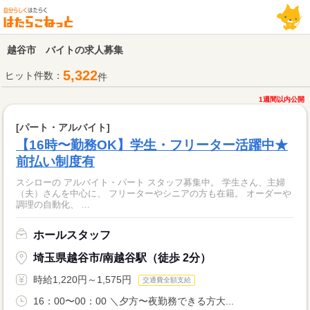
越谷市 バイトの求人募集
5,322
ヒット件数：
件
1週間以内公開
[パート・アルバイト]
【16時〜勤務OK】学生・フリーター活躍中★
前払い制度有
スシローの アルバイト・パート スタッフ募集中。 学生さん、主婦
（夫）さんを中心に、 フリーターやシニアの方も在籍。 オーダーや
調理の自動化、 ...
ホールスタッフ
埼玉県越谷市/南越谷駅（徒歩 2分）
時給1,220円～1,575円
交通費全額支給
16：00〜00：00 ＼夕方〜夜勤務できる方大...