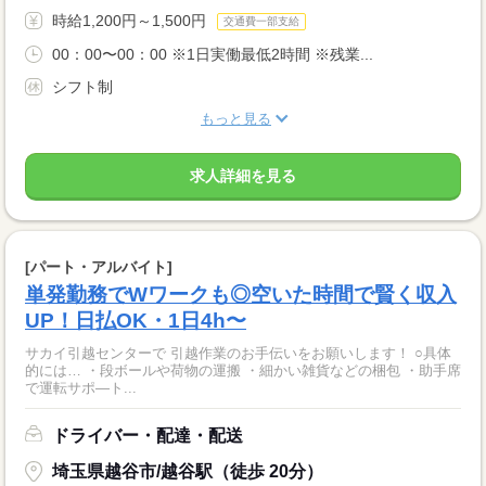
時給1,200円～1,500円
交通費一部支給
00：00〜00：00 ※1日実働最低2時間 ※残業...
シフト制
もっと見る
求人詳細を見る
[パート・アルバイト]
単発勤務でWワークも◎空いた時間で賢く収入
UP！日払OK・1日4h〜
サカイ引越センターで 引越作業のお手伝いをお願いします！ ○具体
的には… ・段ボールや荷物の運搬 ・細かい雑貨などの梱包 ・助手席
で運転サポ―ト...
ドライバー・配達・配送
埼玉県越谷市/越谷駅（徒歩 20分）