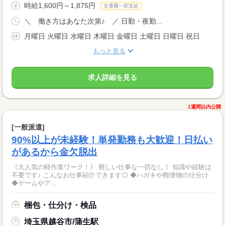
時給1,600円～1,875円
交通費一部支給
＼ 働き方はあなた次第♪ ／ 日勤・夜勤...
月曜日 火曜日 水曜日 木曜日 金曜日 土曜日 日曜日 祝日
もっと見る
求人詳細を見る
1週間以内公開
[一般派遣]
90%以上が未経験！単発勤務も大歓迎！日払い
があるから金欠脱出
《大人気の軽作業ワーク！》 難しい仕事な一切なし！ 知識や経験は
不要です♪ こんなお仕事紹介できます◎ ◆ハガキや郵便物の仕分け
◆ゲームやア...
梱包・仕分け・検品
埼玉県越谷市/蒲生駅