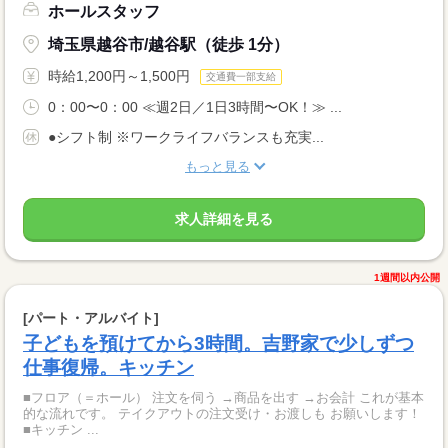
ホールスタッフ
埼玉県越谷市/越谷駅（徒歩 1分）
時給1,200円～1,500円
交通費一部支給
0：00〜0：00 ≪週2日／1日3時間〜OK！≫ ...
●シフト制 ※ワークライフバランスも充実...
もっと見る
求人詳細を見る
1週間以内公開
[パート・アルバイト]
子どもを預けてから3時間。吉野家で少しずつ
仕事復帰。キッチン
■フロア（＝ホール） 注文を伺う →商品を出す →お会計 これが基本
的な流れです。 テイクアウトの注文受け・お渡しも お願いします！
■キッチン ...