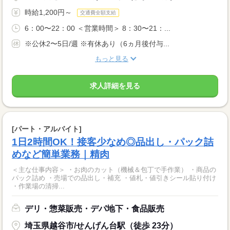
時給1,200円～
交通費全額支給
6：00〜22：00 ＜営業時間＞ 8：30〜21：...
※公休2〜5日/週 ※有休あり（6ヵ月後付与...
もっと見る
求人詳細を見る
[パート・アルバイト]
1日2時間OK！接客少なめ◎品出し・パック詰
めなど簡単業務｜精肉
＜主な仕事内容＞ ・お肉のカット（機械＆包丁で手作業） ・商品の
パック詰め ・売場での品出し・補充 ・値札・値引きシール貼り付け
・作業場の清掃...
デリ・惣菜販売・デパ地下・食品販売
埼玉県越谷市/せんげん台駅（徒歩 23分）