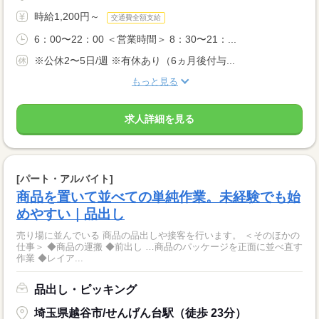
時給1,200円～
交通費全額支給
6：00〜22：00 ＜営業時間＞ 8：30〜21：...
※公休2〜5日/週 ※有休あり（6ヵ月後付与...
もっと見る
求人詳細を見る
[パート・アルバイト]
商品を置いて並べての単純作業。未経験でも始
めやすい｜品出し
売り場に並んでいる 商品の品出しや接客を行います。 ＜そのほかの
仕事＞ ◆商品の運搬 ◆前出し …商品のパッケージを正面に並べ直す
作業 ◆レイア...
品出し・ピッキング
埼玉県越谷市/せんげん台駅（徒歩 23分）