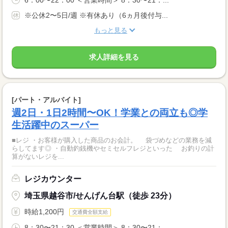
6：00〜22：00 ＜営業時間＞ 8：30〜21：...
※公休2〜5日/週 ※有休あり（6ヵ月後付与...
もっと見る
求人詳細を見る
[パート・アルバイト]
週2日・1日2時間〜OK！学業との両立も◎学
生活躍中のスーパー
■レジ ・お客様が購入した商品のお会計。 袋づめなどの業務を減
らしてます◎ ・自動釣銭機やセミセルフレジといった お釣りの計
算がないレジを...
レジカウンター
埼玉県越谷市/せんげん台駅（徒歩 23分）
時給1,200円
交通費全額支給
8：30〜21：30 ＜営業時間＞ 8：30〜21：...