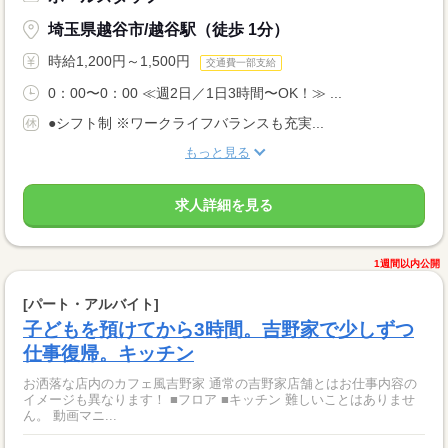
埼玉県越谷市/越谷駅（徒歩 1分）
時給1,200円～1,500円
交通費一部支給
0：00〜0：00 ≪週2日／1日3時間〜OK！≫ ...
●シフト制 ※ワークライフバランスも充実...
もっと見る
求人詳細を見る
1週間以内公開
[パート・アルバイト]
子どもを預けてから3時間。吉野家で少しずつ
仕事復帰。キッチン
お洒落な店内のカフェ風吉野家 通常の吉野家店舗とはお仕事内容の
イメージも異なります！ ■フロア ■キッチン 難しいことはありませ
ん。 動画マニ...