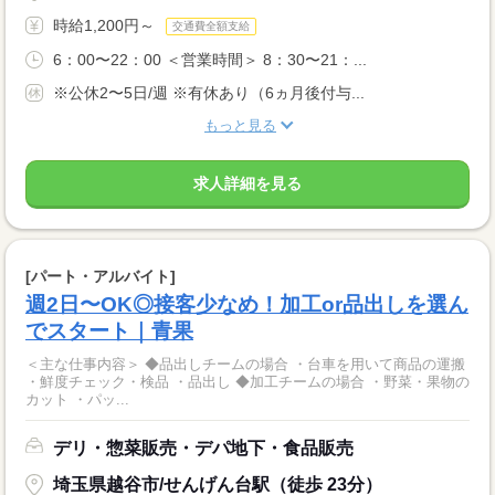
時給1,200円～
交通費全額支給
6：00〜22：00 ＜営業時間＞ 8：30〜21：...
※公休2〜5日/週 ※有休あり（6ヵ月後付与...
もっと見る
求人詳細を見る
[パート・アルバイト]
週2日〜OK◎接客少なめ！加工or品出しを選ん
でスタート｜青果
＜主な仕事内容＞ ◆品出しチームの場合 ・台車を用いて商品の運搬
・鮮度チェック・検品 ・品出し ◆加工チームの場合 ・野菜・果物の
カット ・パッ...
デリ・惣菜販売・デパ地下・食品販売
埼玉県越谷市/せんげん台駅（徒歩 23分）