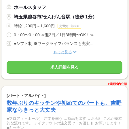
ホールスタッフ
埼玉県越谷市/せんげん台駅（徒歩 1分）
時給1,200円～1,600円
交通費一部支給
0：00〜0：00 ≪週2日／1日3時間〜OK！≫ ...
●シフト制 ※ワークライフバランスも充実...
もっと見る
求人詳細を見る
1週間以内公開
[パート・アルバイト]
数年ぶりのキッチンや初めてのパートも。吉野
家ならきっと大丈夫
■フロア（＝ホール） 注文を伺う →商品を出す →お会計 これが基本
的な流れです。 テイクアウトの注文受け・お渡しも お願いします！
■キッチン ...