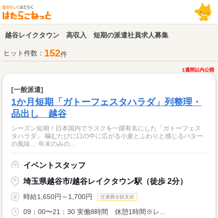
越谷レイクタウン 高収入 短期の派遣社員求人募集
152
ヒット件数：
件
1週間以内公開
[一般派遣]
1か月短期「ガトーフェスタハラダ」列整理・
品出し 越谷
シーズン短期！日本国内でラスクを一躍有名にした「ガトーフェス
タハラダ」 噛むたびに口の中に広がる小麦とふわりと感じるバター
の風味… 年末のみの...
イベントスタッフ
埼玉県越谷市/越谷レイクタウン駅（徒歩 2分）
時給1,650円～1,700円
交通費全額支給
09：00〜21：30 実働8時間 休憩1時間※レ...