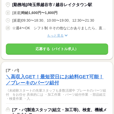
[勤務地]/埼玉県越谷市 / 越谷レイクタウン駅
[派遣]
時給1,600円〜1,800円
[派遣]09:30〜18:30、10:00〜19:00、12:30〜21:30
☆週4〜OK シフト制 ※その他なにかありましたら、直接ご相談ください！ ☆長期、短期のお仕事あり
もっと見る
応募する（バイトル求人）
[ア・パ]
＼高収入GET！最短翌日にお給料GET可能！
／ブレーキのパーツ組付
《未経験スタートの先輩スタッフも多数活躍中 ブレーキのパーツ組
付 をお任せ 具体的には ・加工作業 ・パーツ組付作業 ・部品組立
・検査作業 ・入...
[ア・パ]製造スタッフ(組立・加工等)、検査、機械メ