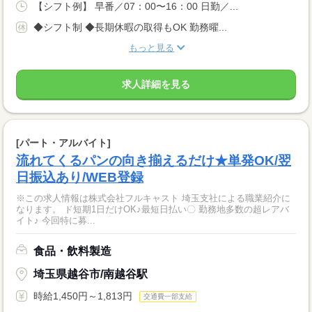
【シフト例】 早番／07：00〜16：00 日勤／...
◆シフト制 ◆長期休暇の取得もOK 勤務曜...
もっと見る
求人詳細を見る
[パート・アルバイト]
流れてくるパンの向き揃えるだけ★単発OK/翌
日振込あり/WEB登録
※この求人情報は株式会社フルキャスト 埼玉支社による職業紹介に
なります。 ド短期1日だけOK♪最短日払い〇 勤務地多数の超レアバ
イト♪ 今回特に募...
食品・飲料製造
埼玉県越谷市/南越谷駅
時給1,450円～1,813円
交通費一部支給