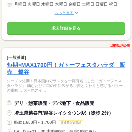
月曜日 火曜日 水曜日 木曜日 金曜日 土曜日 日曜日 祝日
もっと見る
求人詳細を見る
1週間以内公開
[一般派遣]
短期×MAX1700円！ガトーフェスタハラダ 販
売 越谷
シーズン短期！日本国内でラスクを一躍有名にした「ガトーフェス
タハラダ」 噛むたびに口の中に広がる小麦とふわりと感じるバター
の風味… 大人気スイ...
デリ・惣菜販売・デパ地下・食品販売
埼玉県越谷市/越谷レイクタウン駅（徒歩 2分）
時給1,650円～1,700円
交通費全額支給
09：00〜21：30 実働8時間 休憩1時間※レ...