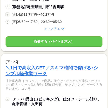
[勤務地]/埼玉県吉川市 / 吉川駅
[正]
月給32.7万円〜40.2万円
[正]08:30〜17:30、20:30〜05:30
もっと見る
応募する（バイトル求人）
[ア・パ]
＼1日で高収入GET／スキマ時間で稼げる♪シ
ンプル軽作業ワーク
【仕事内容 ドラックストア商品の仕分け・ピッキング業務・オリコ
ンの投入・シール貼り業務【2階 軽作業、サンプリング、データ入力
テレオペ、コンサ...
[ア・パ]品出し(ピッキング)、仕分け・シール貼り、
倉庫管理・入出荷