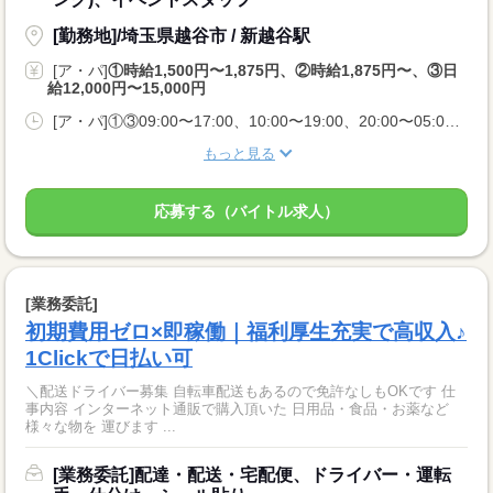
[勤務地]/埼玉県越谷市 / 新越谷駅
[ア・パ]
①時給1,500円〜1,875円、②時給1,875円〜、③日
給12,000円〜15,000円
[ア・パ]①③09:00〜17:00、10:00〜19:00、20:00〜05:00、②10:00〜06:00
もっと見る
応募する（バイトル求人）
[業務委託]
初期費用ゼロ×即稼働｜福利厚生充実で高収入♪
1Clickで日払い可
＼配送ドライバー募集 自転車配送もあるので免許なしもOKです 仕
事内容 インターネット通販で購入頂いた 日用品・食品・お薬など
様々な物を 運びます ...
[業務委託]配達・配送・宅配便、ドライバー・運転