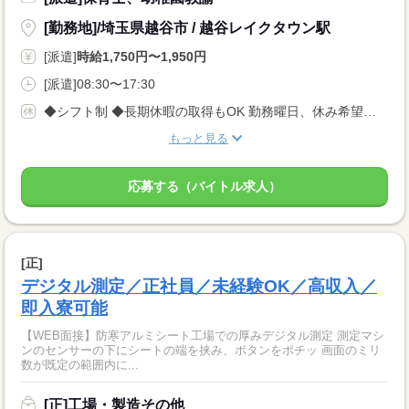
[勤務地]/埼玉県越谷市 / 越谷レイクタウン駅
[派遣]
時給1,750円〜1,950円
[派遣]08:30〜17:30
◆シフト制 ◆長期休暇の取得もOK 勤務曜日、休み希望はお気軽にご相談ください。 やむを得ない急なお休みにも理解のある職場です。
もっと見る
応募する（バイトル求人）
[正]
デジタル測定／正社員／未経験OK／高収入／
即入寮可能
【WEB面接】防寒アルミシート工場での厚みデジタル測定 測定マシ
ンのセンサーの下にシートの端を挟み、ボタンをポチッ 画面のミリ
数が既定の範囲内に...
[正]工場・製造その他