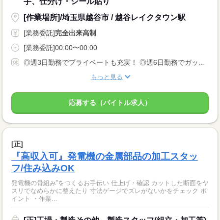
手、仕分け・シール貼り
[作業場所]/埼玉県越谷市 / 越谷レイクタウン駅
[業務委託]
完全出来高制
[業務委託]00:00〜00:00
◎週3日勤務でプライベートも充実！ ◎週6日勤務でガッツリ稼ぎたい！ などなど、働き方は様々です♪ お気軽にご相談ください☆
もっと見る
応募する（バイトル求人）
[正]
『高収入可』発電機の金属部品の加工スタッ
フ/住み込みOK
発電機の骨組み”をつくるお手伝い 仕上げ・確認 カットした断面をヤ
スリでなめらかに整えたり 寸法ゲージでズレがないかをチェック ポ
イント ・作業...