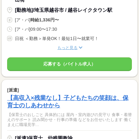
[勤務地]/埼玉県越谷市 / 越谷レイクタウン駅
[ア・パ]
時給1,336円〜
[ア・パ]09:00〜17:30
日祝 ＜勤務＞単発OK！最短1日〜就業可！
もっと見る
応募する（バイトル求人）
[派遣]
【高収入×残業なし】子どもたちの笑顔は、保
育士のしあわせから
【保育士のおしごと 具体的には 屋内・室内遊びの見守り 食事・着替
えのサポート 読み聞かせ・行事の準備 などをお任せいたします 働く
まえに職場見学...
[派遣]保育士、幼稚園教諭