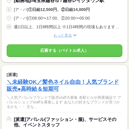
[勤務地]/埼玉県越谷市 / 越谷レイクタウン駅
[ア・パ]
①日給12,500円、②日給14,000円
[ア・パ]①08:00〜17:00、②20:00〜05:00
週1日以上、1日8時間以上 ※1日4時間の現場もあります。 【日勤/休憩あり】 8:00〜17:00 10:00〜19:00 【夜勤/休憩あり】 20:00〜05:00
もっと見る
応募する（バイトル求人）
[派遣]
＼未経験OK／髪色ネイル自由！人気ブランド
販売●高時給＆短期可
＼人気アパレルブランドで販売staff大募集 各駅ビルや商業施設で ア
パレルショップstaffを募集します あなたの好きなブランドが見つか
るかも・・ 主な...
[派遣]アパレル(ファッション・服)、サービスその
他、イベントスタッフ