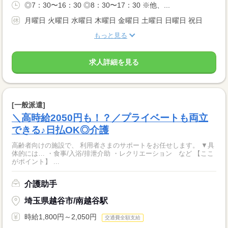
◎7：30〜16：30 ◎8：30〜17：30 ※他、...
月曜日 火曜日 水曜日 木曜日 金曜日 土曜日 日曜日 祝日
もっと見る
求人詳細を見る
[一般派遣]
＼高時給2050円も！？／プライベートも両立
できる♪日払OK◎介護
高齢者向けの施設で、 利用者さまのサポートをお任せします。 ▼具
体的には… ・食事/入浴/排泄介助 ・レクリエーション など 【ここ
がポイント】 ...
介護助手
埼玉県越谷市/南越谷駅
時給1,800円～2,050円
交通費全額支給