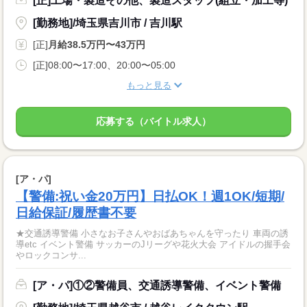
[正]工場・製造その他、製造スタッフ(組立・加工等)
[勤務地]/埼玉県吉川市 / 吉川駅
[正]
月給38.5万円〜43万円
[正]08:00〜17:00、20:00〜05:00
もっと見る
応募する（バイトル求人）
[ア・パ]
【警備:祝い金20万円】日払OK！週1OK/短期/
日給保証/履歴書不要
★交通誘導警備 小さなお子さんやおばあちゃんを守ったり 車両の誘
導etc イベント警備 サッカーのJリーグや花火大会 アイドルの握手会
やロックコンサ...
[ア・パ]①②警備員、交通誘導警備、イベント警備