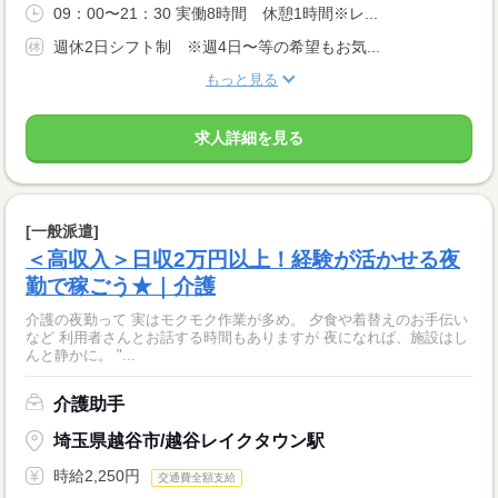
09：00〜21：30 実働8時間 休憩1時間※レ...
週休2日シフト制 ※週4日〜等の希望もお気...
もっと見る
求人詳細を見る
[一般派遣]
＜高収入＞日収2万円以上！経験が活かせる夜
勤で稼ごう★｜介護
介護の夜勤って 実はモクモク作業が多め。 夕食や着替えのお手伝い
など 利用者さんとお話する時間もありますが 夜になれば、施設はし
んと静かに。 "...
介護助手
埼玉県越谷市/越谷レイクタウン駅
時給2,250円
交通費全額支給