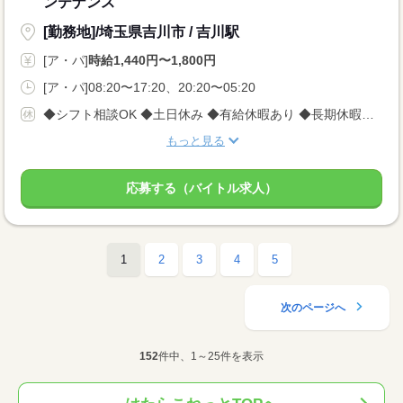
ンテナンス
[勤務地]/埼玉県吉川市 / 吉川駅
[ア・パ]
時給1,440円〜1,800円
[ア・パ]08:20〜17:20、20:20〜05:20
◆シフト相談OK ◆土日休み ◆有給休暇あり ◆長期休暇あり ※会社カレンダーによる
もっと見る
応募する（バイトル求人）
1
2
3
4
5
次のページへ
152
件中、1～25件を表示