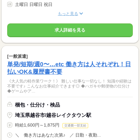
土曜日 日曜日 祝日
もっと見る
求人詳細を見る
[一般派遣]
単発/短期/週0〜…etc 働き方は人それぞれ！日
払いOK&履歴書不要
《大人気の軽作業ワーク！》 難しい仕事な一切なし！ 知識や経験は
不要です♪ こんなお仕事紹介できます◎ ◆ハガキや郵便物の仕分け
◆ゲームやア...
梱包・仕分け・検品
埼玉県越谷市/越谷レイクタウン駅
時給1,600円～1,875円
交通費一部支給
＼ 働き方はあなた次第♪ ／ 日勤・夜勤...