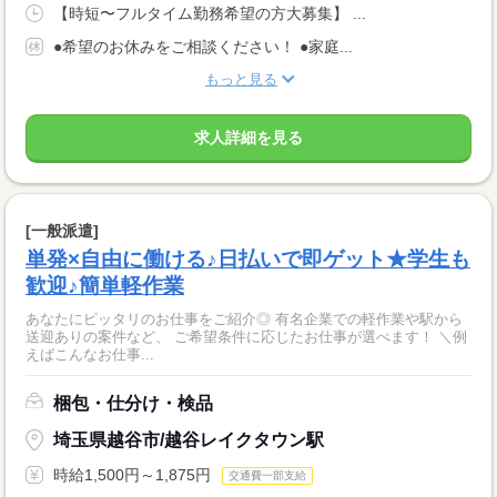
【時短〜フルタイム勤務希望の方大募集】 ...
●希望のお休みをご相談ください！ ●家庭...
もっと見る
求人詳細を見る
[一般派遣]
単発×自由に働ける♪日払いで即ゲット★学生も
歓迎♪簡単軽作業
あなたにピッタリのお仕事をご紹介◎ 有名企業での軽作業や駅から
送迎ありの案件など、 ご希望条件に応じたお仕事が選べます！ ＼例
えばこんなお仕事...
梱包・仕分け・検品
埼玉県越谷市/越谷レイクタウン駅
時給1,500円～1,875円
交通費一部支給