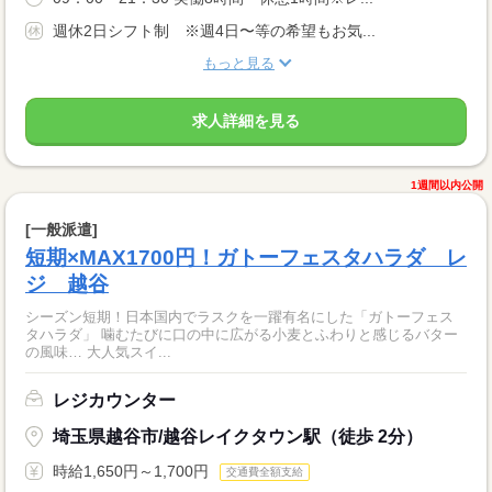
週休2日シフト制 ※週4日〜等の希望もお気...
もっと見る
求人詳細を見る
1週間以内公開
[一般派遣]
短期×MAX1700円！ガトーフェスタハラダ レ
ジ 越谷
シーズン短期！日本国内でラスクを一躍有名にした「ガトーフェス
タハラダ」 噛むたびに口の中に広がる小麦とふわりと感じるバター
の風味… 大人気スイ...
レジカウンター
埼玉県越谷市/越谷レイクタウン駅（徒歩 2分）
時給1,650円～1,700円
交通費全額支給