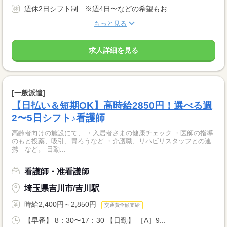
週休2日シフト制 ※週4日〜などの希望もお...
もっと見る
求人詳細を見る
[一般派遣]
【日払い＆短期OK】高時給2850円！選べる週
2〜5日シフト♪看護師
高齢者向けの施設にて、 ・入居者さまの健康チェック ・医師の指導
のもと投薬、吸引、胃ろうなど ・介護職、リハビリスタッフとの連
携 など。 日勤...
看護師・准看護師
埼玉県吉川市/吉川駅
時給2,400円～2,850円
交通費全額支給
【早番】 8：30〜17：30 【日勤】 ［A］9...