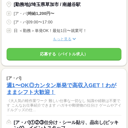
[勤務地]/埼玉県草加市 / 南越谷駅
[ア・パ]
時給1,200円〜
[ア・パ]09:00〜17:00
日 ＜勤務＞単発OK！最短1日〜就業可！
もっと見る
応募する（バイトル求人）
[ア・パ]
週1〜OK◎カンタン単発で高収入GET！わが
ままシフト大歓迎！
《大人気の軽作業ワーク 難しい仕事な一切なし 知識や経験は不要で
す こんなお仕事紹介できます ハガキや郵便物の仕分け ゲームやアイ
ドルグッズの仕...
[ア・パ]①②③仕分け・シール貼り、品出し(ピッキ
ング)、イベントスタッフ