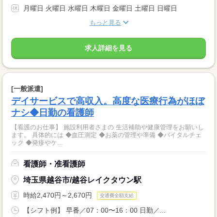
月曜日 火曜日 水曜日 木曜日 金曜日 土曜日 日曜日
もっと見る
求人詳細を見る
[一般派遣]
デイサービスで高収入。高度な医療行為がほぼ
ナシ◆日勤の看護師
【看護のお仕事】 施設利用者さまの 生活補助や健康管理をお願いし
ます。 具体的には ◆血圧測定 ◆お薬の管理や準備 ◆バイタルチェ
ック ◆発疹やケ...
看護師・准看護師
埼玉県越谷市/越谷レイクタウン駅
時給2,470円～2,670円
交通費全額支給
【シフト例】 早番／07：00〜16：00 日勤／...