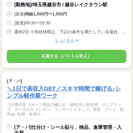
[勤務地]/埼玉県越谷市 / 越谷レイクタウン駅
[派遣]
時給1,500円〜1,550円
[派遣]09:30〜18:30
週休2日 ※有給休暇は、下記の条件を満たしている場合、付与されます。 ・6ヶ月間継続勤務していること ・上記期間中、全労働日の8割以上出勤していること
もっと見る
応募する（バイトル求人）
[ア・パ]
＼1日で高収入GET／スキマ時間で稼げる♪シ
ンプル軽作業ワーク
【仕事内容 スポーツ用品の棚入れ・値札付け 軽作業、サンプリン
グ、データ入力 テレオペ、コンサートスタッフ、製造、フード、販
売etc 短期・単発の...
[ア・パ]仕分け・シール貼り、検品、倉庫管理・入
出荷