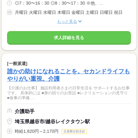
◎7：30〜16：30 ◎8：30〜17：30 ※他、...
月曜日 火曜日 水曜日 木曜日 金曜日 土曜日 日曜日 祝日
もっと見る
求人詳細を見る
[一般派遣]
誰かの助けになれることを。セカンドライフも
やりがい重視。介護
【介護のお仕事】 施設利用者さまの日常生活を サポ―トするお仕事
です。 具体的には ■身の回りのお世話 ■レクリエーションの見守り
■食事の準備 ...
介護助手
埼玉県越谷市/越谷レイクタウン駅
時給1,820円～2,170円
交通費全額支給