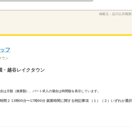
掲載元：
品川公共職業
ッフ
タウン
園・越谷レイクタウン
求人の場合は月額（換算額）、パート求人の場合は時間額を表示しています。
就業時間２ 13時00分〜17時00分 就業時間に関する特記事項 （１）（２）いずれか選択