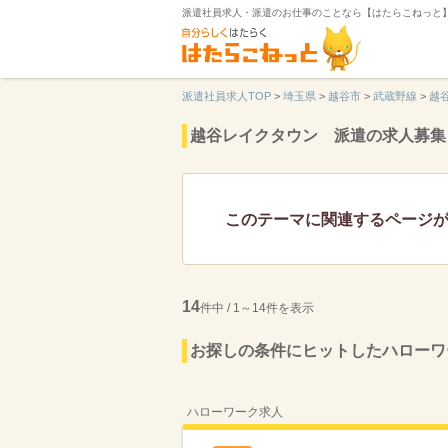
派遣社員求人・派遣のお仕事のことなら【はたらこねっと
派遣社員求人TOP
>
埼玉県
>
越谷市
>
武蔵野線
>
越
越谷レイクタウン 派遣の求人募集
このテーマに関連するページ
14
件中 / 1～14件を表示
お探しの条件にヒットしたハローワ
ハローワーク求人