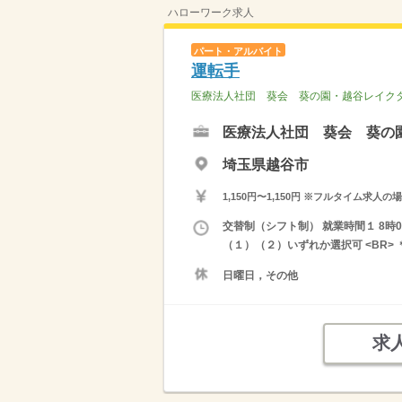
ハローワーク求人
パート・アルバイト
運転手
医療法人社団 葵会 葵の園・越谷レイク
医療法人社団 葵会 葵の
埼玉県越谷市
1,150円〜1,150円 ※フルタイム
交替制（シフト制） 就業時間１ 8時0
（１）（２）いずれか選択可 <BR>
日曜日，その他
求