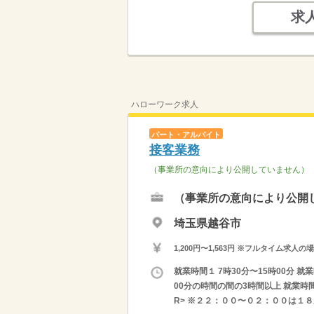
求
ハローワーク求人
パート・アルバイト
接客業務
（事業所の意向により公開していません）
（事業所の意向により公開
埼玉県越谷市
1,200円〜1,563円 ※フルタイム
就業時間１ 7時30分〜15時00分 就業
00分の時間の間の3時間以上 就業時
R> ※２２：００〜０２：００は１