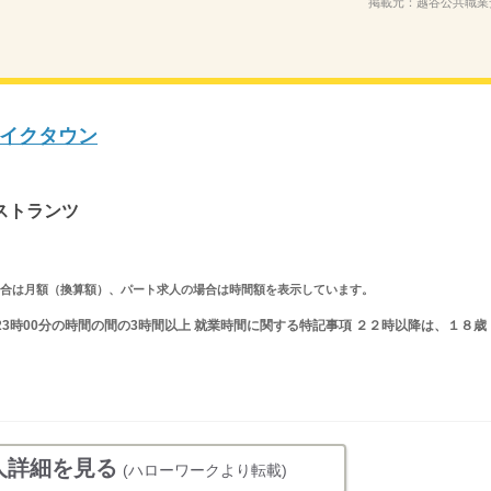
掲載元：
越谷公共職業
イクタウン
ストランツ
求人の場合は月額（換算額）、パート求人の場合は時間額を表示しています。
〜23時00分の時間の間の3時間以上 就業時間に関する特記事項 ２２時以降は、１８歳
人詳細を見る
(ハローワークより転載)