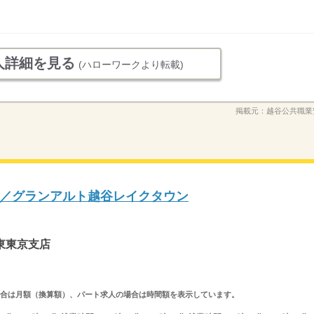
人詳細を見る
(ハローワークより転載)
掲載元：
越谷公共職業
／グランアルト越谷レイクタウン
東東京支店
求人の場合は月額（換算額）、パート求人の場合は時間額を表示しています。