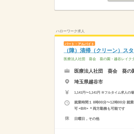
ハローワーク求人
パート・アルバイト
（障）清掃（クリーン）スタ
医療法人社団 葵会 葵の園・越谷レイク
医療法人社団 葵会 葵の
埼玉県越谷市
1,141円〜1,141円 ※フルタイム
就業時間１ 8時00分〜12時00分 
可 <BR> ＊両方勤務も可能です
日曜日，その他