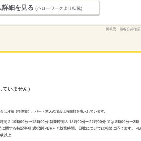
人詳細を見る
(ハローワークより転載)
掲載元：
越谷公共職業
していません）
求人の場合は月額（換算額）、パート求人の場合は時間額を表示しています。
時間２ 10時00分〜18時00分 就業時間３ 18時00分〜22時00分 又は 8時00分〜2時
間に関する特記事項 選択制 <BR> ＊就業時間、日数については相談に応じます。 <B
８歳以上