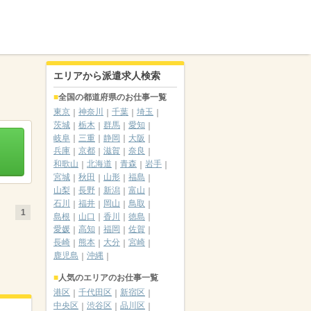
エリアから派遣求人検索
全国の都道府県のお仕事一覧
東京
神奈川
千葉
埼玉
茨城
栃木
群馬
愛知
岐阜
三重
静岡
大阪
兵庫
京都
滋賀
奈良
和歌山
北海道
青森
岩手
宮城
秋田
山形
福島
山梨
長野
新潟
富山
石川
福井
岡山
鳥取
1
島根
山口
香川
徳島
愛媛
高知
福岡
佐賀
長崎
熊本
大分
宮崎
鹿児島
沖縄
人気のエリアのお仕事一覧
港区
千代田区
新宿区
中央区
渋谷区
品川区