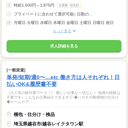
時給1,500円～1,875円
交通費一部支給
プライベートに合わせて選択可能♪ 日勤の...
月曜日 火曜日 水曜日 木曜日 金曜日 土曜日 日曜日 祝日
もっと見る
求人詳細を見る
[一般派遣]
単発/短期/週0〜…etc 働き方は人それぞれ！日
払いOK&履歴書不要
《大人気の軽作業ワーク！》 難しい仕事な一切なし！ 知識や経験は
不要です♪ こんなお仕事紹介できます◎ ◆ハガキや郵便物の仕分け
◆ゲームやア...
梱包・仕分け・検品
埼玉県越谷市/越谷レイクタウン駅