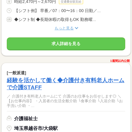
時給2,470円～2,670円
交通費全額支給
【シフト例】 早番／07：00〜16：00 日勤／...
◆シフト制 ◆長期休暇の取得もOK 勤務曜...
もっと見る
求人詳細を見る
1週間以内公開
[一般派遣]
経験を活かして働く◆介護付き有料老人ホーム
で介護STAFF
／ 介護付き有料老人ホームにて 介護のお仕事をお任せします◎ ＼
【お仕事内容】 ・入居者の生活全般介助 └食事介助 └入浴介助 └お
手洗い介助 ・...
介護福祉士
埼玉県越谷市/大袋駅