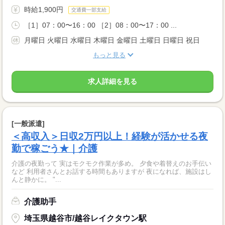
時給1,900円
交通費一部支給
［1］07：00〜16：00 ［2］08：00〜17：00 ...
月曜日 火曜日 水曜日 木曜日 金曜日 土曜日 日曜日 祝日
もっと見る
求人詳細を見る
[一般派遣]
＜高収入＞日収2万円以上！経験が活かせる夜
勤で稼ごう★｜介護
介護の夜勤って 実はモクモク作業が多め。 夕食や着替えのお手伝い
など 利用者さんとお話する時間もありますが 夜になれば、施設はし
んと静かに。 "...
介護助手
埼玉県越谷市/越谷レイクタウン駅