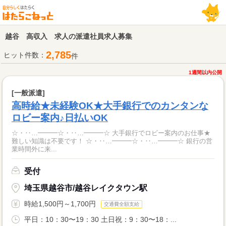
越谷 高収入 求人の派遣社員求人募集
2,785
ヒット件数：
件
1週間以内公開
[一般派遣]
高時給★未経験OK★大手銀行でのカンタンな
ロビー案内♪日払いOK
☆・‥…━━━☆・‥…━━━☆ 大手銀行でロビー案内のお仕事★
難しい知識は不要です！ ☆・‥…━━━☆・‥…━━━☆ 銀行の営
業時間外に来...
受付
埼玉県越谷市/越谷レイクタウン駅
時給1,500円～1,700円
交通費全額支給
平日：10：30〜19：30 土日祝：9：30〜18：...