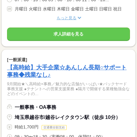
月曜日 火曜日 水曜日 木曜日 金曜日 土曜日 日曜日 祝日
もっと見る
求人詳細を見る
[一般派遣]
【高時給】大手企業☆あんしん長期○サポート
事務◆残業なし♪
9月開始★＼高時給×事務／魅力的な店舗がいっぱい★バックヤード
事務支援 ●テナントへの営業支援業務 ●隔月で開催する業種勉強会な
どのイベントの...
一般事務・OA事務
埼玉県越谷市/越谷レイクタウン駅（徒歩 10分）
時給1,700円
交通費全額支給
09：30〜18：30（実働08：00、休憩01：00）...