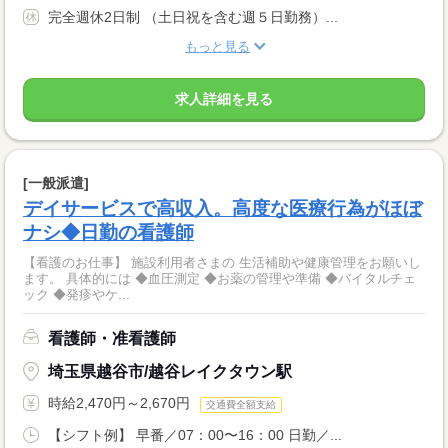
完全週休2日制 （土日祝を含む週５日勤務）...
もっと見る
求人詳細を見る
[一般派遣]
デイサービスで高収入。高度な医療行為がほぼ
ナシ◆日勤の看護師
【看護のお仕事】 施設利用者さまの 生活補助や健康管理をお願いし
ます。 具体的には ◆血圧測定 ◆お薬の管理や準備 ◆バイタルチェ
ック ◆発疹やケ...
看護師・准看護師
埼玉県越谷市/越谷レイクタウン駅
時給2,470円～2,670円
交通費全額支給
【シフト例】 早番／07：00〜16：00 日勤／...