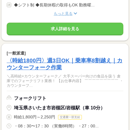
◆シフト制 ◆長期休暇の取得もOK 勤務曜...
もっと見る
求人詳細を見る
[一般派遣]
〈時給1800円〉週3日OK｜乗車率8割越え｜カ
ウンターフォーク作業
＼高時給×カウンターフォーク／ 大手スーパー向けの食品を扱う 倉
庫でのフォークリフト業務！ 【お仕事内容】 ￣￣￣￣￣￣￣￣￣ ・
カウンターフ...
フォークリフト
埼玉県さいたま市岩槻区/岩槻駅（車 10分）
時給1,800円～2,250円
交通費一部支給
・08：30〜17：30 （実働8時間） ・27：00...