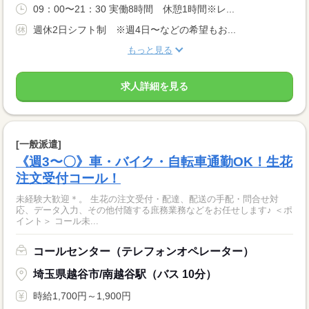
09：00〜21：30 実働8時間 休憩1時間※レ...
週休2日シフト制 ※週4日〜などの希望もお...
もっと見る
求人詳細を見る
[一般派遣]
《週3〜〇》車・バイク・自転車通勤OK！生花
注文受付コール！
未経験大歓迎＊。 生花の注文受付・配達、配送の手配・問合せ対
応、データ入力、その他付随する庶務業務などをお任せします♪ ＜ポ
イント＞ コール未...
コールセンター（テレフォンオペレーター）
埼玉県越谷市/南越谷駅（バス 10分）
時給1,700円～1,900円