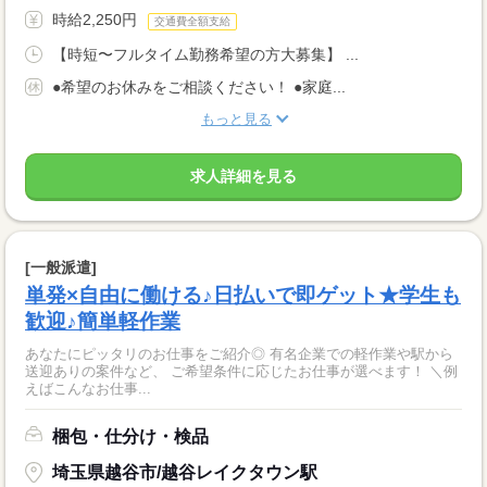
時給2,250円
交通費全額支給
【時短〜フルタイム勤務希望の方大募集】 ...
●希望のお休みをご相談ください！ ●家庭...
もっと見る
求人詳細を見る
[一般派遣]
単発×自由に働ける♪日払いで即ゲット★学生も
歓迎♪簡単軽作業
あなたにピッタリのお仕事をご紹介◎ 有名企業での軽作業や駅から
送迎ありの案件など、 ご希望条件に応じたお仕事が選べます！ ＼例
えばこんなお仕事...
梱包・仕分け・検品
埼玉県越谷市/越谷レイクタウン駅