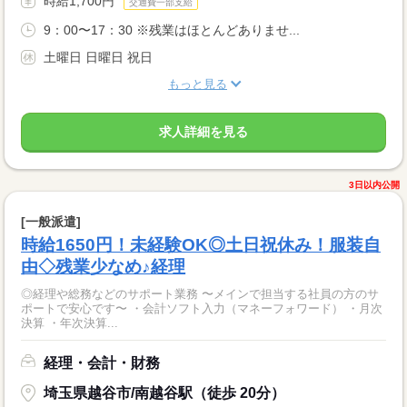
時給1,700円
交通費一部支給
9：00〜17：30 ※残業はほとんどありませ...
土曜日 日曜日 祝日
もっと見る
求人詳細を見る
3日以内公開
[一般派遣]
時給1650円！未経験OK◎土日祝休み！服装自
由◇残業少なめ♪経理
◎経理や総務などのサポート業務 〜メインで担当する社員の方のサ
ポートで安心です〜 ・会計ソフト入力（マネーフォワード） ・月次
決算 ・年次決算...
経理・会計・財務
埼玉県越谷市/南越谷駅（徒歩 20分）