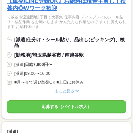
【単発/LINE登録OK】お給料は現金手渡し！扶
養内◎Wワーク歓迎
＼越谷市流通団地1丁目で大募集 仕事内容 ディスプレイのシール貼
り・検品作業 をお願いします かんたんな作業なので すぐに覚えられ
ます お給料GETま...
[派遣]仕分け・シール貼り、品出し(ピッキング)、検
品
[勤務地]/埼玉県越谷市 / 南越谷駅
[派遣]
日給7,800円〜
[派遣]09:00〜16:00
■月〜金で週1/単発OK ■土日はお休み
もっと見る
応募する（バイトル求人）
[派遣]