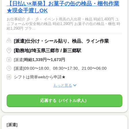
【日払い×単発】お菓子の缶の検品・梱包作業
★現金手渡しOK
お仕事紹介 彡・ 彡・ イベント用具の入出荷・検品 時給1,400円 ユ
ニフォームや安全靴の検品 時給1,290円 お菓子の缶の検品・梱包 時
給1,290円 ブラ...
[派遣]仕分け・シール貼り、検品、ライン作業
[勤務地]/埼玉県三郷市 / 新三郷駅
[派遣]
時給1,339円〜1,673円
[派遣]09:00〜18:00、08:30〜17:30、21:00〜06:00
シフトは簡単webから申請★
もっと見る
応募する（バイトル求人）
[派遣]