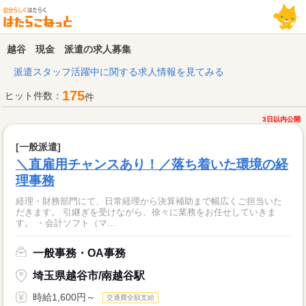
越谷 現金 派遣の求人募集
派遣スタッフ活躍中に関する求人情報を見てみる
175
ヒット件数：
件
3日以内公開
[一般派遣]
＼直雇用チャンスあり！／落ち着いた環境の経
理事務
経理・財務部門にて、日常経理から決算補助まで幅広くご担当いた
だきます。 引継ぎを受けながら、徐々に業務をお任せしていきま
す。 ・会計ソフト（マ...
一般事務・OA事務
埼玉県越谷市/南越谷駅
時給1,600円～
交通費全額支給