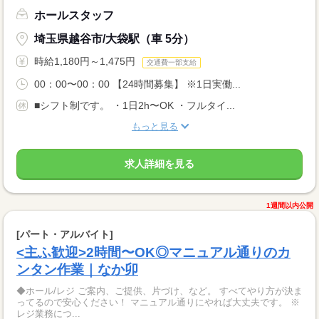
ホールスタッフ
埼玉県越谷市/大袋駅（車 5分）
時給1,180円～1,475円
交通費一部支給
00：00〜00：00 【24時間募集】 ※1日実働...
■シフト制です。 ・1日2h〜OK ・フルタイ...
もっと見る
求人詳細を見る
1週間以内公開
[パート・アルバイト]
<主ふ歓迎>2時間〜OK◎マニュアル通りのカ
ンタン作業｜なか卯
◆ホール/レジ ご案内、ご提供、片づけ、など。 すべてやり方が決ま
ってるので安心ください！ マニュアル通りにやれば大丈夫です。 ※
レジ業務につ...