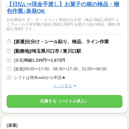
【日払い×現金手渡し】お菓子の箱の検品・梱
包作業♪単発OK
お仕事紹介 彡・ 彡・ イベント用具の入出荷・検品 時給1,400円 ユ
ニフォームや安全靴の検品 時給1,290円 お菓子の缶の検品・梱包 時
給1,290円 ブラ...
[派遣]仕分け・シール貼り、検品、ライン作業
[勤務地]/埼玉県川口市 / 東川口駅
[派遣]
時給1,339円〜1,673円
[派遣]09:00〜17:00、08:30〜17:30、21:00〜06:00
シフトは簡単webから申請★
もっと見る
応募する（バイトル求人）
[派遣]