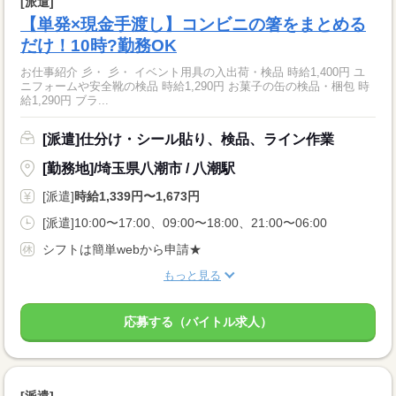
[派遣]
【単発×現金手渡し】コンビニの箸をまとめる
だけ！10時?勤務OK
お仕事紹介 彡・ 彡・ イベント用具の入出荷・検品 時給1,400円 ユ
ニフォームや安全靴の検品 時給1,290円 お菓子の缶の検品・梱包 時
給1,290円 ブラ...
[派遣]仕分け・シール貼り、検品、ライン作業
[勤務地]/埼玉県八潮市 / 八潮駅
[派遣]
時給1,339円〜1,673円
[派遣]10:00〜17:00、09:00〜18:00、21:00〜06:00
シフトは簡単webから申請★
もっと見る
応募する（バイトル求人）