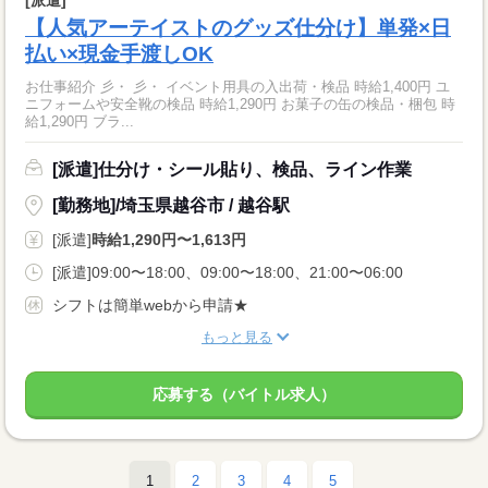
[派遣]
【人気アーテイストのグッズ仕分け】単発×日
払い×現金手渡しOK
お仕事紹介 彡・ 彡・ イベント用具の入出荷・検品 時給1,400円 ユ
ニフォームや安全靴の検品 時給1,290円 お菓子の缶の検品・梱包 時
給1,290円 ブラ...
[派遣]仕分け・シール貼り、検品、ライン作業
[勤務地]/埼玉県越谷市 / 越谷駅
[派遣]
時給1,290円〜1,613円
[派遣]09:00〜18:00、09:00〜18:00、21:00〜06:00
シフトは簡単webから申請★
もっと見る
応募する（バイトル求人）
1
2
3
4
5