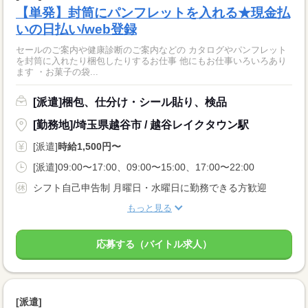
【単発】封筒にパンフレットを入れる★現金払
いの日払い/web登録
セールのご案内や健康診断のご案内などの カタログやパンフレット
を封筒に入れたり梱包したりするお仕事 他にもお仕事いろいろあり
ます ・お菓子の袋...
[派遣]梱包、仕分け・シール貼り、検品
[勤務地]/埼玉県越谷市 / 越谷レイクタウン駅
[派遣]
時給1,500円〜
[派遣]09:00〜17:00、09:00〜15:00、17:00〜22:00
シフト自己申告制 月曜日・水曜日に勤務できる方歓迎
もっと見る
応募する（バイトル求人）
[派遣]