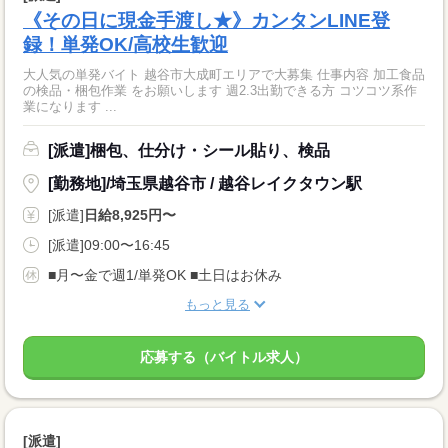
《その日に現金手渡し★》カンタンLINE登
録！単発OK/高校生歓迎
大人気の単発バイト 越谷市大成町エリアで大募集 仕事内容 加工食品
の検品・梱包作業 をお願いします 週2.3出勤できる方 コツコツ系作
業になります ...
[派遣]梱包、仕分け・シール貼り、検品
[勤務地]/埼玉県越谷市 / 越谷レイクタウン駅
[派遣]
日給8,925円〜
[派遣]09:00〜16:45
■月〜金で週1/単発OK ■土日はお休み
もっと見る
応募する（バイトル求人）
[派遣]