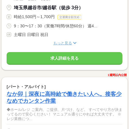
埼玉県越谷市/越谷駅（徒歩 3分）
時給1,500円～1,700円
交通費全額支給
9：30〜17：30（実働7時間/休憩60分） 週4...
土曜日 日曜日 祝日
もっと見る
求人詳細を見る
1週間以内公開
[パート・アルバイト]
なか卯｜深夜に高時給で働きたい人へ。接客少
なめでカンタン作業
◆ホール/レジ ご案内、ご提供、片づけ、など。 すべてやり方が決ま
ってるので安心ください！ マニュアル通りにやれば大丈夫です。 ※
レジ業務につ...