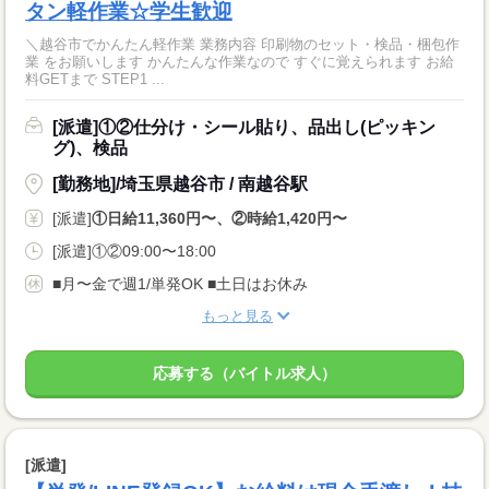
タン軽作業☆学生歓迎
＼越谷市でかんたん軽作業 業務内容 印刷物のセット・検品・梱包作
業 をお願いします かんたんな作業なので すぐに覚えられます お給
料GETまで STEP1 ...
[派遣]①②仕分け・シール貼り、品出し(ピッキン
グ)、検品
[勤務地]/埼玉県越谷市 / 南越谷駅
[派遣]
①日給11,360円〜、②時給1,420円〜
[派遣]①②09:00〜18:00
■月〜金で週1/単発OK ■土日はお休み
もっと見る
応募する（バイトル求人）
[派遣]