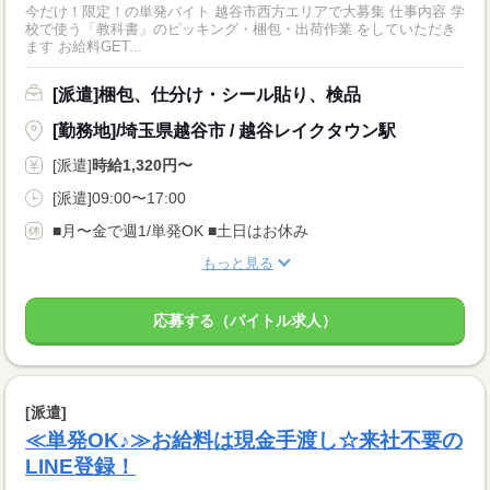
今だけ！限定！の単発バイト 越谷市西方エリアで大募集 仕事内容 学
校で使う「教科書」のピッキング・梱包・出荷作業 をしていただき
ます お給料GET...
[派遣]梱包、仕分け・シール貼り、検品
[勤務地]/埼玉県越谷市 / 越谷レイクタウン駅
[派遣]
時給1,320円〜
[派遣]09:00〜17:00
■月〜金で週1/単発OK ■土日はお休み
もっと見る
応募する（バイトル求人）
[派遣]
≪単発OK♪≫お給料は現金手渡し☆来社不要の
LINE登録！