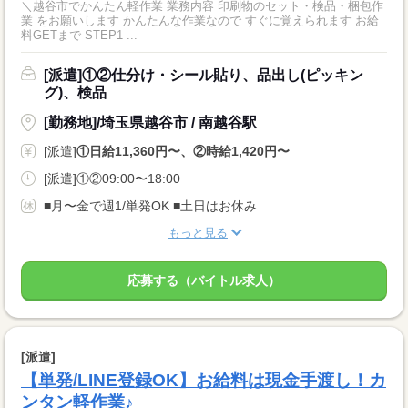
＼越谷市でかんたん軽作業 業務内容 印刷物のセット・検品・梱包作
業 をお願いします かんたんな作業なので すぐに覚えられます お給
料GETまで STEP1 ...
[派遣]①②仕分け・シール貼り、品出し(ピッキン
グ)、検品
[勤務地]/埼玉県越谷市 / 南越谷駅
[派遣]
①日給11,360円〜、②時給1,420円〜
[派遣]①②09:00〜18:00
■月〜金で週1/単発OK ■土日はお休み
もっと見る
応募する（バイトル求人）
[派遣]
【単発/LINE登録OK】お給料は現金手渡し！カ
ンタン軽作業♪