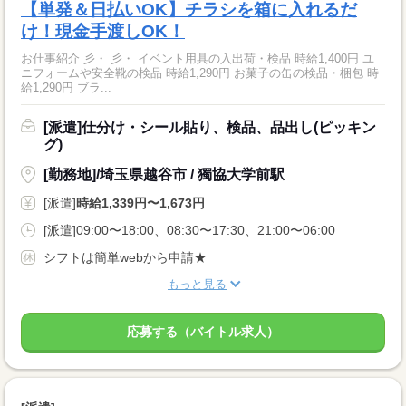
【単発＆日払いOK】チラシを箱に入れるだ
け！現金手渡しOK！
お仕事紹介 彡・ 彡・ イベント用具の入出荷・検品 時給1,400円 ユ
ニフォームや安全靴の検品 時給1,290円 お菓子の缶の検品・梱包 時
給1,290円 ブラ...
[派遣]仕分け・シール貼り、検品、品出し(ピッキン
グ)
[勤務地]/埼玉県越谷市 / 獨協大学前駅
[派遣]
時給1,339円〜1,673円
[派遣]09:00〜18:00、08:30〜17:30、21:00〜06:00
シフトは簡単webから申請★
もっと見る
応募する（バイトル求人）