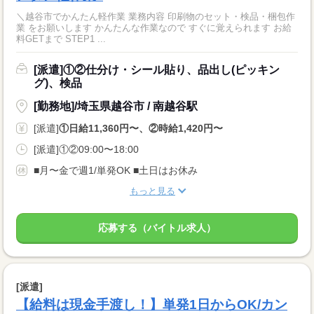
＼越谷市でかんたん軽作業 業務内容 印刷物のセット・検品・梱包作
業 をお願いします かんたんな作業なので すぐに覚えられます お給
料GETまで STEP1 ...
[派遣]①②仕分け・シール貼り、品出し(ピッキン
グ)、検品
[勤務地]/埼玉県越谷市 / 南越谷駅
[派遣]
①日給11,360円〜、②時給1,420円〜
[派遣]①②09:00〜18:00
■月〜金で週1/単発OK ■土日はお休み
もっと見る
応募する（バイトル求人）
[派遣]
【給料は現金手渡し！】単発1日からOK/カン