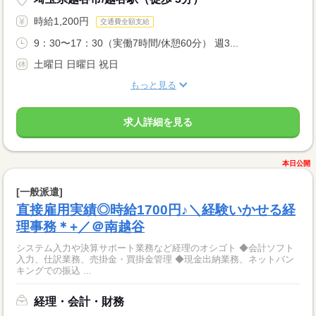
時給1,200円
交通費全額支給
9：30〜17：30（実働7時間/休憩60分） 週3...
土曜日 日曜日 祝日
もっと見る
求人詳細を見る
本日公開
[一般派遣]
直接雇用実績◎時給1700円♪＼経験いかせる経
理事務＊+／＠南越谷
システム入力や決算サポート業務など経理のオシゴト ◆会計ソフト
入力、仕訳業務、売掛金・買掛金管理 ◆現金出納業務、ネットバン
キングでの振込 ...
経理・会計・財務