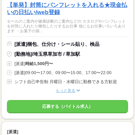
【単発】封筒にパンフレットを入れる★現金払
いの日払い/web登録
セールのご案内や健康診断のご案内などの カタログやパンフレット
を封筒に入れたり梱包したりするお仕事 他にもお仕事いろいろあり
ます ・お菓子の袋...
[派遣]梱包、仕分け・シール貼り、検品
[勤務地]/埼玉県草加市 / 草加駅
[派遣]
時給1,500円〜
[派遣]09:00〜17:00、09:00〜15:00、17:00〜22:00
シフト自己申告制 月曜日・水曜日に勤務できる方歓迎
もっと見る
応募する（バイトル求人）
[派遣]