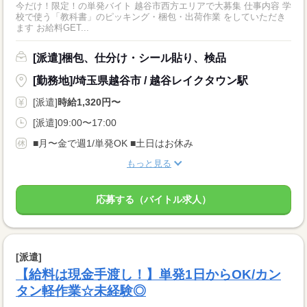
今だけ！限定！の単発バイト 越谷市西方エリアで大募集 仕事内容 学
校で使う「教科書」のピッキング・梱包・出荷作業 をしていただき
ます お給料GET...
[派遣]梱包、仕分け・シール貼り、検品
[勤務地]/埼玉県越谷市 / 越谷レイクタウン駅
[派遣]
時給1,320円〜
[派遣]09:00〜17:00
■月〜金で週1/単発OK ■土日はお休み
もっと見る
応募する（バイトル求人）
[派遣]
【給料は現金手渡し！】単発1日からOK/カン
タン軽作業☆未経験◎