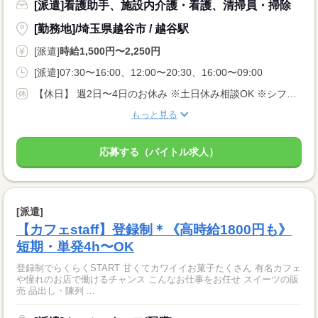
[派遣]看護助手、施設内介護・看護、清掃員・掃除
[勤務地]/埼玉県越谷市 / 越谷駅
[派遣]
時給1,500円〜2,250円
[派遣]07:30〜16:00、12:00〜20:30、16:00〜09:00
【休日】 週2日〜4日のお休み ※土日休み相談OK ※シフト希望考慮
もっと見る
応募する（バイトル求人）
[派遣]
【カフェstaff】登録制＊《高時給1800円も》
短期・単発4h〜OK
登録制でらくらくSTART 甘くてカワイイお菓子たくさん 有名カフェ
や憧れのお店で働けるチャンス こんなお仕事をお任せ スイーツの販
売 品出し・陳列 ...