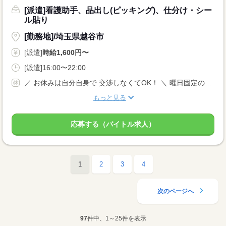
[派遣]看護助手、品出し(ピッキング)、仕分け・シー
ル貼り
[勤務地]/埼玉県越谷市
[派遣]
時給1,600円〜
[派遣]16:00〜22:00
／ お休みは自分自身で 交渉しなくてOK！ ＼ 曜日固定のご相談や やむを得ないお休みなどは、 当社がしっかりサポートします◎ ＊土日祝休みOK 完全週休2日制
もっと見る
応募する（バイトル求人）
1
2
3
4
次のページへ
97
件中、1～25件を表示