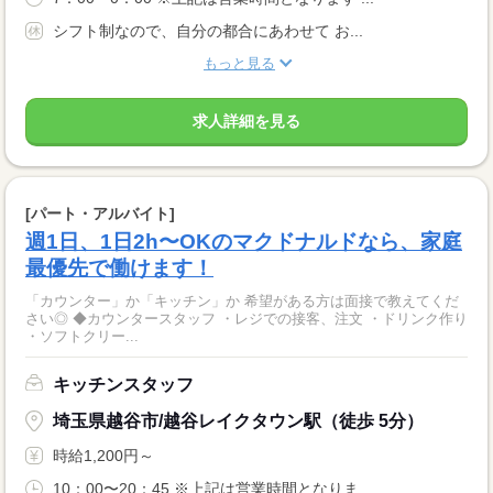
シフト制なので、自分の都合にあわせて お...
もっと見る
求人詳細を見る
[パート・アルバイト]
週1日、1日2h〜OKのマクドナルドなら、家庭
最優先で働けます！
「カウンター」か「キッチン」か 希望がある方は面接で教えてくだ
さい◎ ◆カウンタースタッフ ・レジでの接客、注文 ・ドリンク作り
・ソフトクリー...
キッチンスタッフ
埼玉県越谷市/越谷レイクタウン駅（徒歩 5分）
時給1,200円～
10：00〜20：45 ※上記は営業時間となりま...