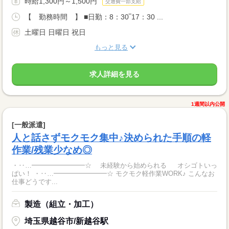
時給1,300円～1,500円
交通費一部支給
【 勤務時間 】 ■日勤：8：30‾17：30 ...
土曜日 日曜日 祝日
もっと見る
求人詳細を見る
1週間以内公開
[一般派遣]
人と話さずモクモク集中♪決められた手順の軽
作業/残業少なめ◎
・‥…━━━━━━━━☆ 未経験から始められる オシゴトいっ
ぱい！ ・‥…━━━━━━━━☆ モクモク軽作業WORK♪ こんなお
仕事どうです...
製造（組立・加工）
埼玉県越谷市/新越谷駅