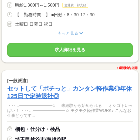
時給1,300円～1,500円
交通費一部支給
【 勤務時間 】 ■日勤：8：30‾17：30 ...
土曜日 日曜日 祝日
もっと見る
求人詳細を見る
1週間以内公開
[一般派遣]
セットして「ポチっと」カンタン軽作業◎年休
125日で定時退社◎
・‥…━━━━━━━━☆ 未経験から始められる オシゴトいっ
ぱい！ ・‥…━━━━━━━━☆ モクモク軽作業WORK♪ こんなお
仕事どうです...
梱包・仕分け・検品
埼玉県越谷市/南越谷駅