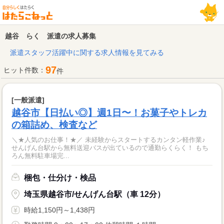
越谷 らく 派遣の求人募集
派遣スタッフ活躍中に関する求人情報を見てみる
97
ヒット件数：
件
[一般派遣]
越谷市【日払い◎】週1日〜！お菓子やトレカ
の箱詰め、検査など
＼★人気のお仕事！★／ 未経験からスタートするカンタン軽作業♪
せんげん台駅から無料送迎バスが出ているので通勤らくらく！ もち
ろん無料駐車場完...
梱包・仕分け・検品
埼玉県越谷市/せんげん台駅（車 12分）
時給1,150円～1,438円