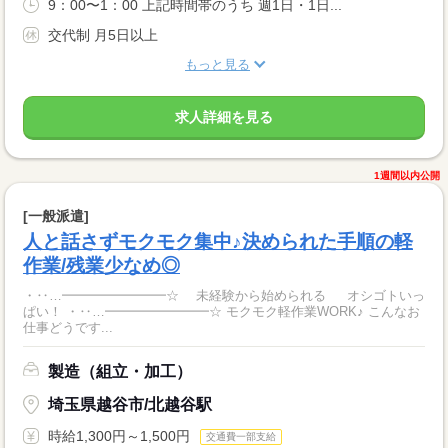
9：00〜1：00 上記時間帯のうち 週1日・1日...
交代制 月5日以上
もっと見る
求人詳細を見る
1週間以内公開
[一般派遣]
人と話さずモクモク集中♪決められた手順の軽
作業/残業少なめ◎
・‥…━━━━━━━━☆ 未経験から始められる オシゴトいっ
ぱい！ ・‥…━━━━━━━━☆ モクモク軽作業WORK♪ こんなお
仕事どうです...
製造（組立・加工）
埼玉県越谷市/北越谷駅
時給1,300円～1,500円
交通費一部支給