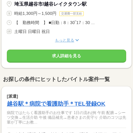
埼玉県越谷市/越谷レイクタウン駅
時給1,300円～1,500円
交通費一部支給
【 勤務時間 】 ■日勤：8：30‾17：30 ...
土曜日 日曜日 祝日
もっと見る
求人詳細を見る
お探しの条件にヒットしたバイトル案件一覧
[派遣]
越谷駅＊病院で看護助手＊TEL登録OK
病院ではたらく看護助手のお仕事です 1日の流れ(例 午前:配膳→シー
ツ交換→生活介助 午後:備品補充→患者さまの見守り 介助のコツは先
輩が丁寧にお教...