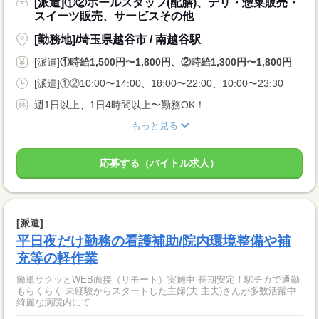
[派遣]①②ホールスタッフ(配膳)、デリ・惣菜販売・
スイーツ販売、サービスその他
[勤務地]/埼玉県越谷市 / 南越谷駅
[派遣]
①時給1,500円〜1,800円、②時給1,300円〜1,800円
[派遣]①②10:00〜14:00、18:00〜22:00、10:00〜23:30
週1日以上、1日4時間以上〜勤務OK！
もっと見る
応募する（バイトル求人）
[派遣]
平日夜だけ勤務の看護補助/院内環境整備や補
充等の軽作業
簡単サクッとWEB面接（リモート）実施中 長期安定！駅チカで通勤
もらくらく 未経験からスタートした主婦(夫 主夫)さんが多数活躍中
綺麗な病院内にて...