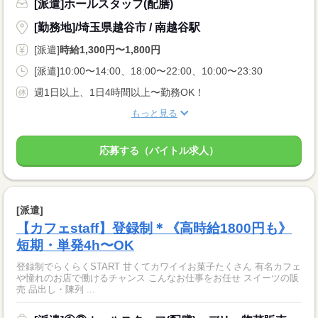
[派遣]ホールスタッフ(配膳)
[勤務地]/埼玉県越谷市 / 南越谷駅
[派遣]
時給1,300円〜1,800円
[派遣]10:00〜14:00、18:00〜22:00、10:00〜23:30
週1日以上、1日4時間以上〜勤務OK！
もっと見る
応募する（バイトル求人）
[派遣]
【カフェstaff】登録制＊《高時給1800円も》
短期・単発4h〜OK
登録制でらくらくSTART 甘くてカワイイお菓子たくさん 有名カフェ
や憧れのお店で働けるチャンス こんなお仕事をお任せ スイーツの販
売 品出し・陳列 ...