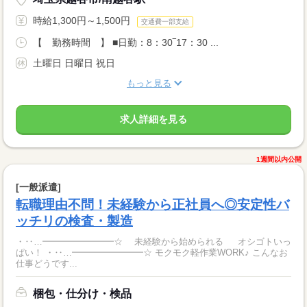
時給1,300円～1,500円
交通費一部支給
【 勤務時間 】 ■日勤：8：30‾17：30 ...
土曜日 日曜日 祝日
もっと見る
求人詳細を見る
1週間以内公開
[一般派遣]
転職理由不問！未経験から正社員へ◎安定性バ
ッチリの検査・製造
・‥…━━━━━━━━☆ 未経験から始められる オシゴトいっ
ぱい！ ・‥…━━━━━━━━☆ モクモク軽作業WORK♪ こんなお
仕事どうです...
梱包・仕分け・検品